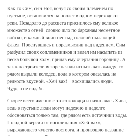
Как-то Сим, сын Ноя, кочуя со своим племенем по
пустыне, остановился на ночлег в одном переходе от
реки. Незадолго до рассвета приснилось ему великое
множество огней, словно шло по барханам несметное
войско, и каждый воин нес над головой пылающий
факел. Проснувшись и поразмыслив над видением, Сим
разбудил своих соплеменников и велел им насыпать из
песка большой холм, придав ему очертания городища. А
так как строители вскоре начали испытывать жажду, то
рядом вырыли колодец, вода в котором оказалась на
редкость вкусной. «Хей-вах! – восхищались люди. –
Чудо, а не вода!».
Скорее всего именно с этого колодца и начиналась Хива,
ведь в пустыне люди могут надежно и надолго
обосноваться только там, где рядом есть источники воды.
По одной версии от восклицания «Хей-вах»,
выражающего чувство восторга, и произошло название