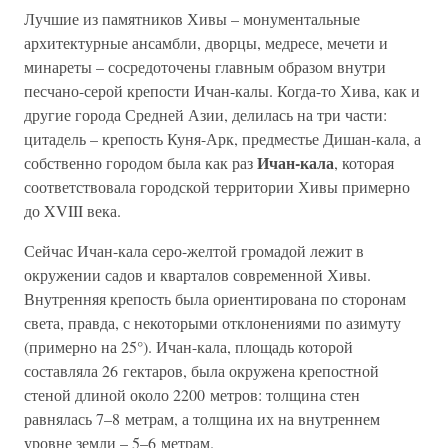
Лучшие из памятников Хивы – монументальные
архитектурные ансамбли, дворцы, медресе, мечети и
минареты – сосредоточены главным образом внутри
песчано-серой крепости Ичан-калы. Когда-то Хива, как и
другие города Средней Азии, делилась на три части:
цитадель – крепость Куня-Арк, предместье Дишан-кала, а
Ичан-кала
собственно городом была как раз
, которая
соответствовала городской территории Хивы примерно
до XVIII века.
Сейчас Ичан-кала серо-желтой громадой лежит в
окружении садов и кварталов современной Хивы.
Внутренняя крепость была ориентирована по сторонам
света, правда, с некоторыми отклонениями по азимуту
(примерно на 25°). Ичан-кала, площадь которой
составляла 26 гектаров, была окружена крепостной
стеной длиной около 2200 метров: толщина стен
равнялась 7–8 метрам, а толщина их на внутреннем
уровне земли – 5–6 метрам.