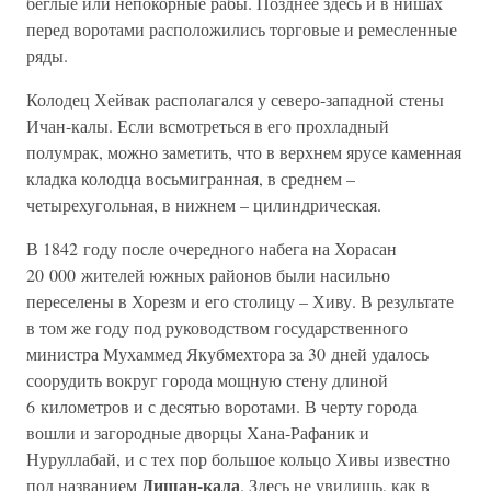
беглые или непокорные рабы. Позднее здесь и в нишах
перед воротами расположились торговые и ремесленные
ряды.
Колодец Хейвак располагался у северо-западной стены
Ичан-калы. Если всмотреться в его прохладный
полумрак, можно заметить, что в верхнем ярусе каменная
кладка колодца восьмигранная, в среднем –
четырехугольная, в нижнем – цилиндрическая.
В 1842 году после очередного набега на Хорасан
20 000 жителей южных районов были насильно
переселены в Хорезм и его столицу – Хиву. В результате
в том же году под руководством государственного
министра Мухаммед Якубмехтора за 30 дней удалось
соорудить вокруг города мощную стену длиной
6 километров и с десятью воротами. В черту города
вошли и загородные дворцы Хана-Рафаник и
Нуруллабай, и с тех пор большое кольцо Хивы известно
Дишан-кала
под названием
. Здесь не увидишь, как в