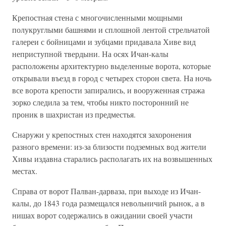
Крепостная стена с многочисленными мощными
полукруглыми башнями и сплошной лентой стрельчатой
галереи с бойницами и зубцами придавала Хиве вид
неприступной твердыни. На осях Ичан-калы
расположены архитектурно выделенные ворота, которые
открывали въезд в город с четырех сторон света. На ночь
все ворота крепости запирались, и вооруженная стража
зорко следила за тем, чтобы никто посторонний не
проник в шахристан из предместья.
Снаружи у крепостных стен находятся захоронения
разного времени: из-за близости подземных вод жители
Хивы издавна старались располагать их на возвышенных
местах.
Справа от ворот Палван-дарваза, при выходе из Ичан-
калы, до 1843 года размещался невольничий рынок, а в
нишах ворот содержались в ожидании своей участи