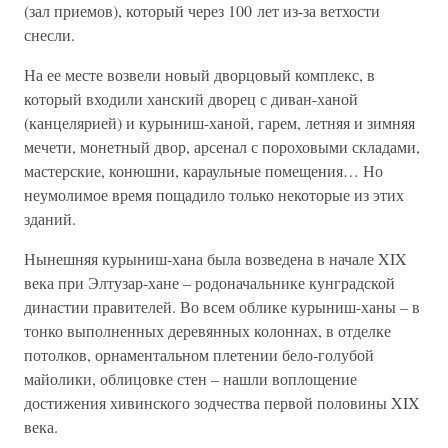
(зал приемов), который через 100 лет из-за ветхости
снесли.
На ее месте возвели новый дворцовый комплекс, в
который входили ханский дворец с диван-ханой
(канцелярией) и курыниш-ханой, гарем, летняя и зимняя
мечети, монетный двор, арсенал с пороховыми складами,
мастерские, конюшни, караульные помещения… Но
неумолимое время пощадило только некоторые из этих
зданий.
Нынешняя курыниш-хана была возведена в начале XIX
века при Элтузар-хане – родоначальнике кунградской
династии правителей. Во всем облике курыниш-ханы – в
тонко выполненных деревянных колоннах, в отделке
потолков, орнаментальном плетении бело-голубой
майолики, облицовке стен – нашли воплощение
достижения хивинского зодчества первой половины XIX
века.