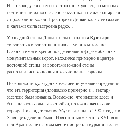
Ичан-кале, узких, тесно застроенных улочек, на которых
почти нет ни одного зеленого кустика и не журчат арыки
с прохладной водой. Просторная Дишан-кала с ее садами
и хаузами была застроена редко…
Куня-арк
У западной стены Дишан-калы находится
–
«крепость в крепости», цитадель хивинских ханов.
Главный вход в крепость, сделанный в форме обычных
монументальных ворот, находился примерно в центре
восточной стены; за воротами южной стены
располагались конюшня и хозяйственные дворы.
По мощности культурных наслоений ученые определили,
что эта территория (площадью примерно в 1 гектар)
заселена была издавна. Возможно, что именно здесь и
была первоначальная застройка, положившая начало
городу. По свидетельству Абулгази-хана, в 1590-х годах в
Хиве цитадели не было. Известно также, что в XVII веке
при Аранг-хане на этом месте построили курыниш-хану