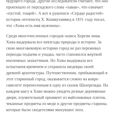
будущего города. Другие исследователи считают, что оно
произошло от персидского слова «хаваи», что означает
«пустой, тощий». А вот в рукописи «Сердце радостей»
историк-летописец Х. Кошмухаммед в 1831 году писал,
что «Хива есть имя мужчины».
Среди многочисленных городов оазиса Хорезм лишь
Хива выдержала все невзгоды природы и истории. За
свою многовековую историю город не раз переживал
периоды подъема и упадка, часто становился жертвой
иноземных захватчиков. Но Хива выдержала все
испытания временем и сохранила шедевры своей
древней архитектуры. Путешественник, прибывающий в
этот старинный город, оказывается словно на ковре-
самолете перенесенным в одну из сказок Шахерезады. На
каждом шагу в Хиве можно увидеть резные деревянные
двери, изумительный орнамент из майоликовых плиток,
чеканные предметы из меди и другие предметы старины,
которые были свидетелями минувших эпох.