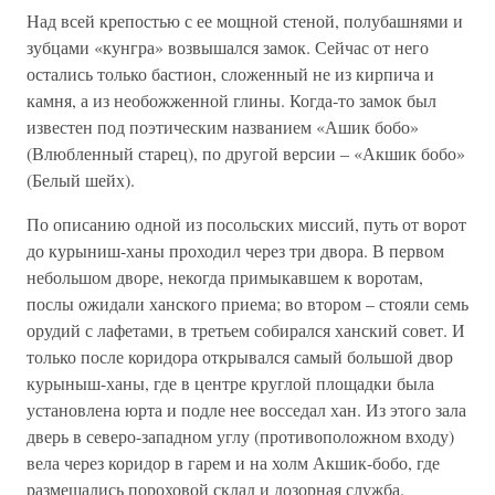
Над всей крепостью с ее мощной стеной, полубашнями и
зубцами «кунгра» возвышался замок. Сейчас от него
остались только бастион, сложенный не из кирпича и
камня, а из необожженной глины. Когда-то замок был
известен под поэтическим названием «Ашик бобо»
(Влюбленный старец), по другой версии – «Акшик бобо»
(Белый шейх).
По описанию одной из посольских миссий, путь от ворот
до курыниш-ханы проходил через три двора. В первом
небольшом дворе, некогда примыкавшем к воротам,
послы ожидали ханского приема; во втором – стояли семь
орудий с лафетами, в третьем собирался ханский совет. И
только после коридора открывался самый большой двор
курыныш-ханы, где в центре круглой площадки была
установлена юрта и подле нее восседал хан. Из этого зала
дверь в северо-западном углу (противоположном входу)
вела через коридор в гарем и на холм Акшик-бобо, где
размещались пороховой склад и дозорная служба.