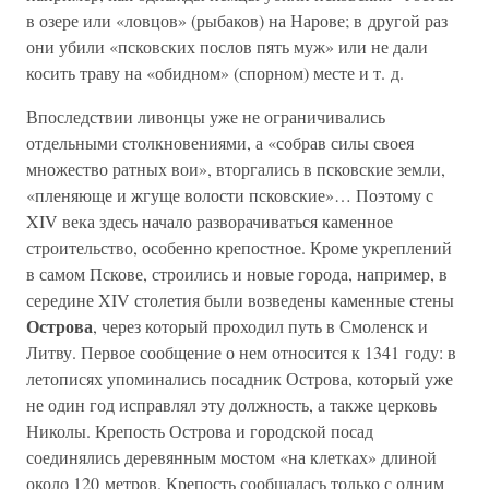
в озере или «ловцов» (рыбаков) на Нарове; в другой раз
они убили «псковских послов пять муж» или не дали
косить траву на «обидном» (спорном) месте и т. д.
Впоследствии ливонцы уже не ограничивались
отдельными столкновениями, а «собрав силы своея
множество ратных вои», вторгались в псковские земли,
«пленяюще и жгуще волости псковские»… Поэтому с
XIV века здесь начало разворачиваться каменное
строительство, особенно крепостное. Кроме укреплений
в самом Пскове, строились и новые города, например, в
середине XIV столетия были возведены каменные стены
Острова
, через который проходил путь в Смоленск и
Литву. Первое сообщение о нем относится к 1341 году: в
летописях упоминались посадник Острова, который уже
не один год исправлял эту должность, а также церковь
Николы. Крепость Острова и городской посад
соединялись деревянным мостом «на клетках» длиной
около 120 метров. Крепость сообщалась только с одним