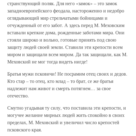
странствующий поляк. Для него «замок» – это замок
западноевропейского феодала, настороженно и недобро
оглядывающий мир стрельчатыми бойницами и
отчужденный от его забот. А здесь перед М. Меховским
вставали крепкие дома, рожденные заботами мира. Они
стояли широко и вольно, готовые принять под свою
защиту людей своей земли. Ставили эти крепости всем
миром и защищали всем миром. Да так защищали, как М.
Меховский не мог тогда видеть нигде!
Братья мужи псковичи! Не посрамим отец своих и дедов.
Кто стар – то отец, кто млад – то брат, се же братья
надлежит нам живот и смерть потягнем… за свое
отечество.
Смутно угадывая ту силу, что поставила эти крепости, и
могучее желание мирных людей жить спокойно в своих
пределах, М. Меховский и увеличил число крепостей
псковского края.