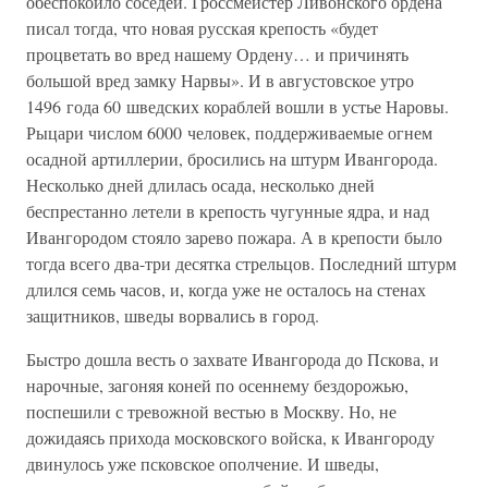
обеспокоило соседей. Гроссмейстер Ливонского ордена
писал тогда, что новая русская крепость «будет
процветать во вред нашему Ордену… и причинять
большой вред замку Нарвы». И в августовское утро
1496 года 60 шведских кораблей вошли в устье Наровы.
Рыцари числом 6000 человек, поддерживаемые огнем
осадной артиллерии, бросились на штурм Ивангорода.
Несколько дней длилась осада, несколько дней
беспрестанно летели в крепость чугунные ядра, и над
Ивангородом стояло зарево пожара. А в крепости было
тогда всего два-три десятка стрельцов. Последний штурм
длился семь часов, и, когда уже не осталось на стенах
защитников, шведы ворвались в город.
Быстро дошла весть о захвате Ивангорода до Пскова, и
нарочные, загоняя коней по осеннему бездорожью,
поспешили с тревожной вестью в Москву. Но, не
дожидаясь прихода московского войска, к Ивангороду
двинулось уже псковское ополчение. И шведы,