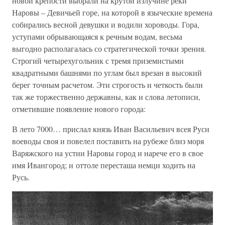
новой крепости выбрали на крутой излучине реки
Наровы – Девичьей горе, на которой в языческие времена
собирались весной девушки и водили хороводы. Гора,
уступами обрывающаяся к речным водам, весьма
выгодно располагалась со стратегической точки зрения.
Строгий четырехугольник с тремя приземистыми
квадратными башнями по углам был врезан в высокий
берег точным расчетом. Эти строгость и четкость были
так же торжественно державны, как и слова летописи,
отметившие появление нового города:
В лето 7000… прислал князь Иван Васильевич всея Руси
воеводы своя и повелел поставить на рубеже близ моря
Варяжского на устии Наровы город и нарече его в свое
имя Ивангород; и оттоле пересташа немци ходить на
Русь.