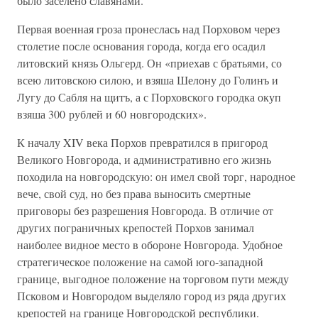
было заселено славянами.
Первая военная гроза пронеслась над Порховом через
столетие после основания города, когда его осадил
литовский князь Ольгерд. Он «приехав с братьями, со
всею литовскою силою, и взяша Шелону до Голинъ и
Лугу до Сабля на щитъ, а с Порховского городка окуп
взяша 300 рублей и 60 новгородских».
К началу XIV века Порхов превратился в пригород
Великого Новгорода, и административно его жизнь
походила на новгородскую: он имел свой торг, народное
вече, свой суд, но без права выносить смертные
приговоры без разрешения Новгорода. В отличие от
других пограничных крепостей Порхов занимал
наиболее видное место в обороне Новгорода. Удобное
стратегическое положение на самой юго-западной
границе, выгодное положение на торговом пути между
Псковом и Новгородом выделяло город из ряда других
крепостей на границе Новгородской республики.