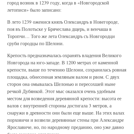
город возник в 1239 году, когда в «Новгородской
летописи» было записано:
В лето 1239 оженися князъ Олександръ в Новегороде,
поя въ Полотьске у Брячеслава дщерь, и венчаша в
Торопчи… Того же лета Олександръ съ Новгородци
сруби городцы по Шелони.
Крепость предназначалась охранять владения Великого
Новгорода на юго-западе. В 1200 метрах от каменной
крепости, выше по течению Шелони, сохранилась ровная
площадка, обнесенная земляным валом и рвом. С двух
сторон она омывалась Шелонью и пересохшей ныне
речкой Дубянкой. Этот мыс оказался очень удобным
местом для возведения деревянной крепости: высота ее
валов с внутренней стороны достигала 3 метров, а
снаружи в древности они были еще выше. На этих валах
порховичи и возвели деревянные стены при Александре
Ярославиче, но, по народному преданию, оно уже давно