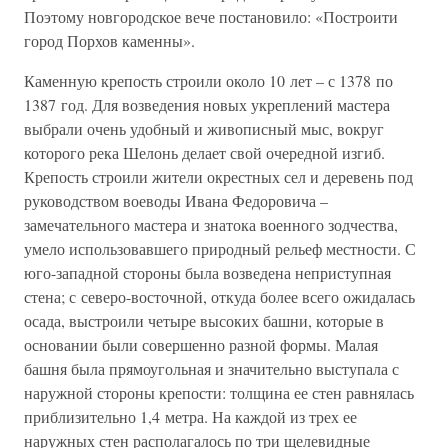
Поэтому новгородское вече постановило: «Построити
город Порхов каменны».
Каменную крепость строили около 10 лет – с 1378 по
1387 год. Для возведения новых укреплений мастера
выбрали очень удобный и живописный мыс, вокруг
которого река Шелонь делает свой очередной изгиб.
Крепость строили жители окрестных сел и деревень под
руководством воеводы Ивана Федоровича –
замечательного мастера и знатока военного зодчества,
умело использовавшего природный рельеф местности. С
юго-западной стороны была возведена неприступная
стена; с северо-восточной, откуда более всего ожидалась
осада, выстроили четыре высоких башни, которые в
основании были совершенно разной формы. Малая
башня была прямоугольная и значительно выступала с
наружной стороны крепости: толщина ее стен равнялась
приблизительно 1,4 метра. На каждой из трех ее
наружных стен располагалось по три щелевидные