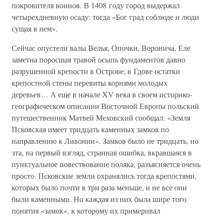
покровителя воинов. В 1408 году город выдержал
четырехдневную осаду: тогда «Бог град соблюде и люди
сущая в нем».
Сейчас опустели валы Велья, Опочки, Воронича. Еле
заметна поросшая травой осыпь фундаментов давно
разрушенной крепости в Острове; в Гдове остатки
крепостной стены перевиты корнями молодых
деревьев… А еще в начале XV века в своем историко-
географическом описании Восточной Европы польский
путешественник Матвей Меховский сообщал: «Земля
Псковская имеет тридцать каменных замков по
направлению к Ливонии». Замков было не тридцать, но
эта, на первый взгляд, странная ошибка, вкравшаяся в
пунктуальное повествование поляка, разъясняется очень
просто. Псковские земли охранялись тогда крепостями,
которых было почти в три раза меньше, и не все они
были каменными. Но каждая из них была шире того
понятия «замок», к которому их примеривал