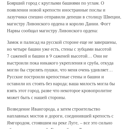
Боярший город с круглыми башнями по углам. О
появлении новой крепости иностранные послы и
лазутчики спешно отправили депеши в столицу Швеции,
магистру Ливонского ордена и королю Дании. Фогт
Нарвы сообщал магистру Ливонского ордена:
Замок и палисад на русской стороне еще не завершены,
но четыре башни уже есть, стены с зубцами высотой
7 саженей и башни в 9 саженей высотой… Они не
выстроили пока никакого укрепления и сруба, откуда
могли бы стрелять пушки, что меня очень удивляет…
Русские построили крепостные стены и башни и
оставили их стоять без народа; ваша милость могла бы
взять этот город, разве что некоторое кровопролитие
может быть с нашей стороны.
Возведение Ивангорода, а затем строительство
наплавных мостов и дороги, соединившей крепость с
Ямгородом, стоявшим на реке Луге, – все это сильно