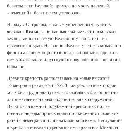
берегом реки Великой: прохода по мосту на левый,
«немецкий», берег не существовало.
Наряду с Островом, важным укрепленным пунктом
Велья
являлась
, защищавшая южные части псковской
земли, так называемую Велейщину – богатейший
населенный край. Название «Велья» ученые связывают с
финским словом «пространный, свободный», однако в
нем можно найти и русскую основу: «велий» – великий,
большой.
Древняя крепость располагалась на холме высотой
16 метров и размерами 85х270 метров. Со всех сторон
холм был труднодоступен, что оказалось благоприятно
для возведения на нем оборонительных сооружений.
Велья была важной порубежной крепостью: под ее
стенами нередко происходили столкновения псковских
ратей с немецкими и литовскими войсками. Неслучайно
в крепости возвели церковь во имя архангела Михаила –