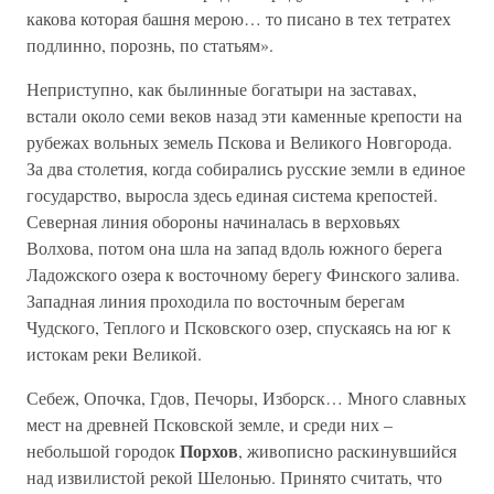
какова которая башня мерою… то писано в тех тетратех
подлинно, порознь, по статьям».
Неприступно, как былинные богатыри на заставах,
встали около семи веков назад эти каменные крепости на
рубежах вольных земель Пскова и Великого Новгорода.
За два столетия, когда собирались русские земли в единое
государство, выросла здесь единая система крепостей.
Северная линия обороны начиналась в верховьях
Волхова, потом она шла на запад вдоль южного берега
Ладожского озера к восточному берегу Финского залива.
Западная линия проходила по восточным берегам
Чудского, Теплого и Псковского озер, спускаясь на юг к
истокам реки Великой.
Себеж, Опочка, Гдов, Печоры, Изборск… Много славных
мест на древней Псковской земле, и среди них –
Порхов
небольшой городок
, живописно раскинувшийся
над извилистой рекой Шелонью. Принято считать, что