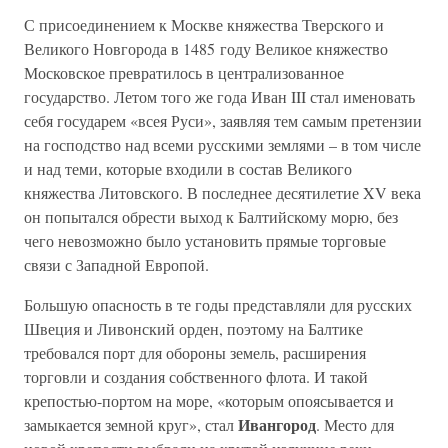
С присоединением к Москве княжества Тверского и
Великого Новгорода в 1485 году Великое княжество
Московское превратилось в централизованное
государство. Летом того же года Иван III стал именовать
себя государем «всея Руси», заявляя тем самым претензии
на господство над всеми русскими землями – в том числе
и над теми, которые входили в состав Великого
княжества Литовского. В последнее десятилетие XV века
он попытался обрести выход к Балтийскому морю, без
чего невозможно было установить прямые торговые
связи с Западной Европой.
Большую опасность в те годы представляли для русских
Швеция и Ливонский орден, поэтому на Балтике
требовался порт для обороны земель, расширения
торговли и создания собственного флота. И такой
крепостью-портом на море, «которым опоясывается и
Ивангород
замыкается земной круг», стал
. Место для