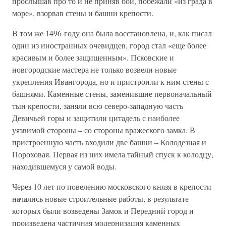
прослышав про то и не приняв бой, побежали «из града в
море», взорвав стены и башни крепости.
В том же 1496 году она была восстановлена, и, как писал
один из иностранных очевидцев, город стал «еще более
красивым и более защищенным». Псковские и
новгородские мастера не только возвели новые
укрепления Ивангорода, но и пристроили к ним стены с
башнями. Каменные стены, заменившие первоначальный
тын крепости, заняли всю северо-западную часть
Девичьей горы и защитили цитадель с наиболее
уязвимой стороны – со стороны вражеского замка. В
пристроенную часть входили две башни – Колодезная и
Пороховая. Первая из них имела тайный спуск к колодцу,
находившемуся у самой воды.
Через 10 лет по повелению московского князя в крепости
начались новые строительные работы, в результате
которых были возведены Замок и Передний город и
произведена частичная модернизация каменных