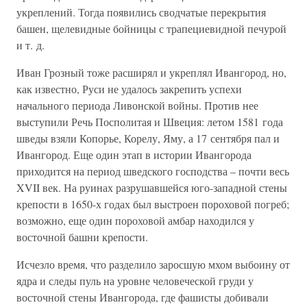
укреплений. Тогда появились сводчатые перекрытия
башен, щелевидные бойницы с трапециевидной печурой
и т. д.
Иван Грозный тоже расширял и укреплял Ивангород, но,
как известно, Руси не удалось закрепить успехи
начального периода Ливонской войны. Против нее
выступили Речь Посполитая и Швеция: летом 1581 года
шведы взяли Копорье, Корелу, Яму, а 17 сентября пал и
Ивангород. Еще один этап в истории Ивангорода
приходится на период шведского господства – почти весь
XVII век. На руинах разрушавшейся юго-западной стены
крепости в 1650-х годах был выстроен пороховой погреб;
возможно, еще один пороховой амбар находился у
восточной башни крепости.
Исчезло время, что разделило заросшую мхом выбоину от
ядра и следы пуль на уровне человеческой груди у
восточной стены Ивангорода, где фашисты добивали