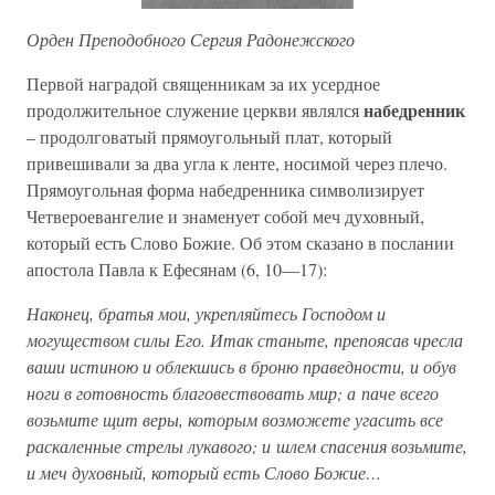
Орден Преподобного Сергия Радонежского
Первой наградой священникам за их усердное
набедренник
продолжительное служение церкви являлся
– продолговатый прямоугольный плат, который
привешивали за два угла к ленте, носимой через плечо.
Прямоугольная форма набедренника символизирует
Четвероевангелие и знаменует собой меч духовный,
который есть Слово Божие. Об этом сказано в послании
апостола Павла к Ефесянам (6, 10—17):
Наконец, братья мои, укрепляйтесь Господом и
могуществом силы Его. Итак станьте, препоясав чресла
ваши истиною и облекшись в броню праведности, и обув
ноги в готовность благовествовать мир; а паче всего
возьмите щит веры, которым возможете угасить все
раскаленные стрелы лукавого; и шлем спасения возьмите,
и меч духовный, который есть Слово Божие…