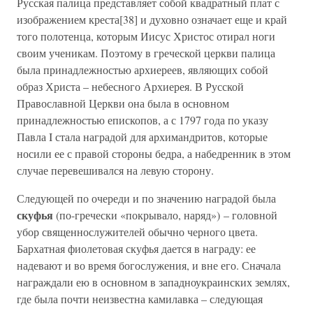
Русская палица представляет собой квадратный плат с
изображением креста[38] и духовно означает еще и край
того полотенца, которым Иисус Христос отирал ноги
своим ученикам. Поэтому в греческой церкви палица
была принадлежностью архиереев, являющих собой
образ Христа – небесного Архиерея. В Русской
Православной Церкви она была в основном
принадлежностью епископов, а с 1797 года по указу
Павла I стала наградой для архимандритов, которые
носили ее с правой стороны бедра, а набедренник в этом
случае перевешивался на левую сторону.
Следующей по очереди и по значению наградой была
скуфья
(по-гречески «покрывало, наряд») – головной
убор священнослужителей обычно черного цвета.
Бархатная фиолетовая скуфья дается в награду: ее
надевают и во время богослужения, и вне его. Сначала
награждали ею в основном в западноукраинских землях,
где была почти неизвестна камилавка – следующая