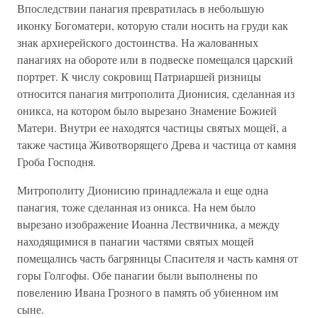
Впоследствии панагия превратилась в небольшую
иконку Богоматери, которую стали носить на груди как
знак архиерейского достоинства. На жалованных
панагиях на обороте или в подвеске помещался царский
портрет. К числу сокровищ Патриаршей ризницы
относится панагия митрополита Дионисия, сделанная из
оникса, на котором было вырезано Знамение Божией
Матери. Внутри ее находятся частицы святых мощей, а
также частица Животворящего Древа и частица от камня
Гроба Господня.
Митрополиту Дионисию принадлежала и еще одна
панагия, тоже сделанная из оникса. На нем было
вырезано изображение Иоанна Лествичника, а между
находящимися в панагии частями святых мощей
помещались часть багряницы Спасителя и часть камня от
горы Голгофы. Обе панагии были выполнены по
повелению Ивана Грозного в память об убиенном им
сыне.