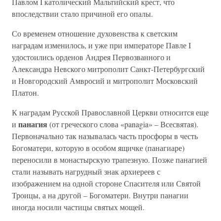
Павлом I католический Мальтийский крест, что
впоследствии стало причиной его опалы.
Со временем отношение духовенства к светским
наградам изменилось, и уже при императоре Павле I
удостоились орденов Андрея Первозванного и
Александра Невского митрополит Санкт-Петербургский
и Новгородский Амвросий и митрополит Московский
Платон.
К наградам Русской Православной Церкви относится еще
панагия
и
(от греческого слова «panagia» – Всесвятая).
Первоначально так называлась часть просфоры в честь
Богоматери, которую в особом ящичке (панагиаре)
переносили в монастырскую трапезную. Позже панагией
стали называть нагрудный знак архиереев с
изображением на одной стороне Спасителя или Святой
Троицы, а на другой – Богоматери. Внутри панагии
иногда носили частицы святых мощей.