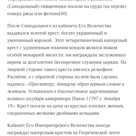
(Синодальный) священники носили на груди (на персях)
поверх рясы или фелони[40].
После Синодального из кабинета Его Величества
выдавался золотой крест, богато украшенный и
увенчанный короной. Этот четырехконечный наперсный
крест с удлиненным нижним концом являлся знаком
особой монаршей милости: им награждали заслуженных
иереев за долголетнее беспорочное служение церкви. На
лицевой стороне такого креста имелось рельефное
Распятие, а с обратной стороны на нем была сделана
надпись:
«Пресвитеру, дающему образ верным словом и
житием. Установлен в благочестивое царствование
великого государя императора Павла 11797 г. декабря
18».
Крест носили на цепи из круглых плоских звеньев,
соединенных мелкими двойными кольцами.
Кабинет Его Императорского Величества иногда
награждал наперсным крестом на Георгиевской ленте