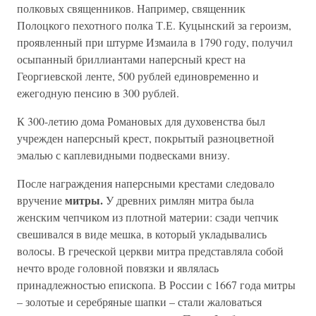
полковых священников. Например, священник
Полоцкого пехотного полка Т.Е. Куцынский за героизм,
проявленный при штурме Измаила в 1790 году, получил
осыпанный бриллиантами наперсный крест на
Георгиевской ленте, 500 рублей единовременно и
ежегодную пенсию в 300 рублей.
К 300-летию дома Романовых для духовенства был
учрежден наперсный крест, покрытый разноцветной
эмалью с каплевидными подвесками внизу.
После награждения наперсными крестами следовало
митры.
вручение
У древних римлян митра была
женским чепчиком из плотной материи: сзади чепчик
свешивался в виде мешка, в который укладывались
волосы. В греческой церкви митра представляла собой
нечто вроде головной повязки и являлась
принадлежностью епископа. В России с 1667 года митры
– золотые и серебряные шапки – стали жаловаться