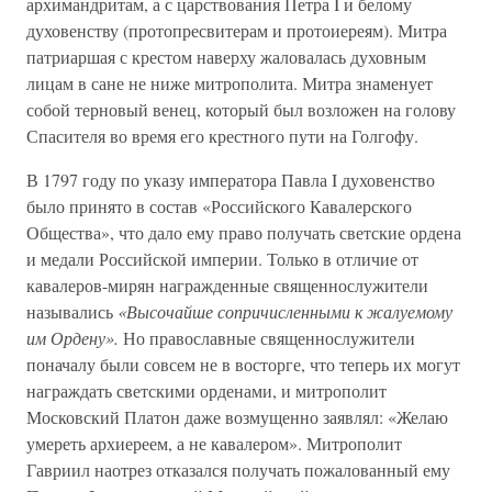
архимандритам, а с царствования Петра I и белому
духовенству (протопресвитерам и протоиереям). Митра
патриаршая с крестом наверху жаловалась духовным
лицам в сане не ниже митрополита. Митра знаменует
собой терновый венец, который был возложен на голову
Спасителя во время его крестного пути на Голгофу.
В 1797 году по указу императора Павла I духовенство
было принято в состав «Российского Кавалерского
Общества», что дало ему право получать светские ордена
и медали Российской империи. Только в отличие от
кавалеров-мирян награжденные священнослужители
назывались
«Высочайше сопричисленными к жалуемому
им Ордену».
Но православные священнослужители
поначалу были совсем не в восторге, что теперь их могут
награждать светскими орденами, и митрополит
Московский Платон даже возмущенно заявлял: «Желаю
умереть архиереем, а не кавалером». Митрополит
Гавриил наотрез отказался получать пожалованный ему