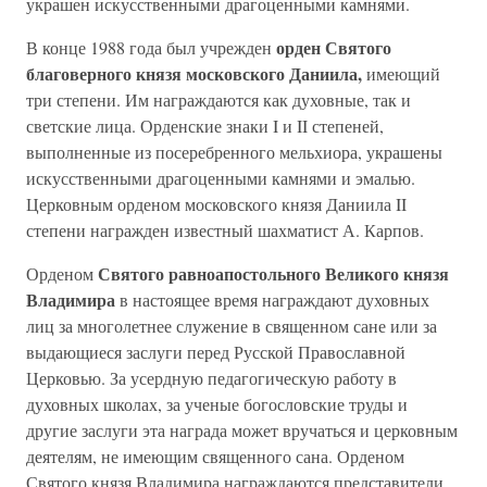
украшен искусственными драгоценными камнями.
орден Святого
В конце 1988 года был учрежден
благоверного князя московского Даниила,
имеющий
три степени. Им награждаются как духовные, так и
светские лица. Орденские знаки I и II степеней,
выполненные из посеребренного мельхиора, украшены
искусственными драгоценными камнями и эмалью.
Церковным орденом московского князя Даниила II
степени награжден известный шахматист А. Карпов.
Святого равноапостольного Великого князя
Орденом
Владимира
в настоящее время награждают духовных
лиц за многолетнее служение в священном сане или за
выдающиеся заслуги перед Русской Православной
Церковью. За усердную педагогическую работу в
духовных школах, за ученые богословские труды и
другие заслуги эта награда может вручаться и церковным
деятелям, не имеющим священного сана. Орденом
Святого князя Владимира награждаются представители