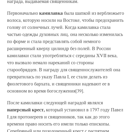
награда, выдаваемая священникам.
камилавка
Первоначально
была шапкой из верблюжьего
волоса, которую носили на Востоке, чтобы предохранить
голову от солнечных лучей. Когда камилавка стала
частью одежды духовных лиц, она несколько изменилась
по форме и стала представлять собой немного
расширенный кверху цилиндр без полей. В России
камилавки стали употребляться с середины XVII века,
что вызвало немало нареканий со стороны
старообрядцев. В награду для священнослужителей она
превратилась по указу Павла I, ее стали делать из
фиолетового бархата, и священники надевают ее в
основном во время богослужения[39].
После камилавки следующей наградой являлся
наперсный крест,
который установил в 1797 году Павел
I для протоиереев и священников, так как до этого
времени право носить его имели только епископы.
Серебряный или позолоченный крест с распятием