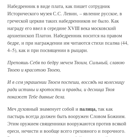
Набедренник в виде плата, как пишет сотрудник
Исторического музея С.С. Левин, – явление русское, в
греческой церкви таких набедренников не было. Как
награду его ввел в середине XVIII века московский
архиепископ Платон. Набедренник носится на правом
бедре, и при награждении им читаются стихи псалма (44,
4–5), как и при посвящении в рыцари.
Препояшь Себя по бедру мечем Твоим, Сильный, славою
Твоею и красотою Твоею,
И в сем украшении Твоем поспеши, воссядь на колесницу
ради истины и кротости и правды, и десница Твоя
покажет Тебе дивные дела.
палица,
Меч духовный знаменует собой и
так как
пастырь всегда должен быть вооружен Словом Божиим.
Этим оружием священники вооружаются против всякой
ереси, нечисти и вообще всего греховного и порочного.