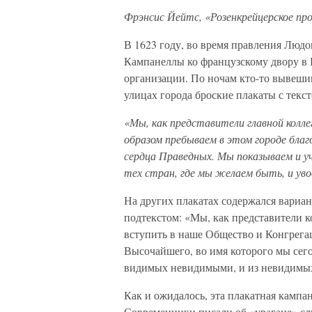
Фрэнсис Йейтс, «Розенкрейцерское пр
В 1623 году, во время правления Людо
Кампанеллы ко французскому двору в 
организации. По ночам кто-то вывеши
улицах города броские плакаты с текс
«Мы, как представители главной кол
образом пребываем в этом городе бла
сердца Праведных. Мы показываем и учи
тех стран, где мы желаем быть, и уво
На других плакатах содержался вариа
подтекстом: «Мы, как представители ко
вступить в наше Общество и Конгрега
Высочайшего, во имя которого мы сего
видимых невидимыми, и из невидим
Как и ожидалось, эта плакатная кампа
Современники писали об «урагане» слу