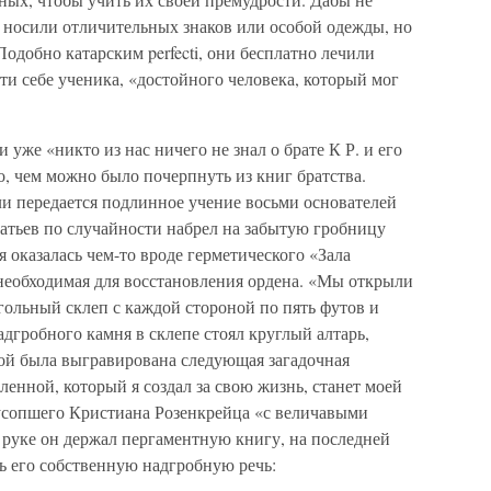
 носили отличительных знаков или особой одежды, но
одобно катарским perfecti, они бесплатно лечили
ти себе ученика, «достойного человека, который мог
 уже «никто из нас ничего не знал о брате К Р. и его
, чем можно было почерпнуть из книг братства.
ли передается подлинное учение восьми основателей
братьев по случайности набрел на забытую гробницу
 оказалась чем-то вроде герметического «Зала
, необходимая для восстановления ордена. «Мы открыли
гольный склеп с каждой стороной по пять футов и
адгробного камня в склепе стоял круглый алтарь,
ой была выгравирована следующая загадочная
ленной, который я создал за свою жизнь, станет моей
усопшего Кристиана Розенкрейца «с величавыми
В руке он держал пергаментную книгу, на последней
ь его собственную надгробную речь: