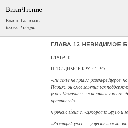
ВикиЧтение
Власть Талисмана
Бьювэл Роберт
ГЛАВА 13 НЕВИДИМОЕ 
ГЛАВА 13
НЕВИДИМОЕ БРАТСТВО
«Ришелье не принял розенкрейцеров, н
Париж, он смог заручиться поддержко
успех Кампанеллы в направлении его и
правителей».
Фрэнсис Йейтс, «Джордано Бруно и г
«Розенкрейцеры — существуют ли они?