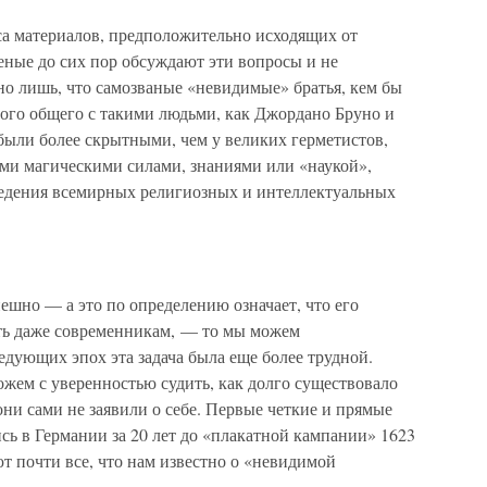
са материалов, предположительно исходящих от
еные до сих пор обсуждают эти вопросы и не
но лишь, что самозваные «невидимые» братья, кем бы
ного общего с такими людьми, как Джордано Бруно и
были более скрытными, чем у великих герметистов,
ыми магическими силами, знаниями или «наукой»,
ведения всемирных религиозных и интеллектуальных
ешно — а это по определению означает, что его
ть даже современникам, — то мы можем
едующих эпох эта задача была еще более трудной.
ожем с уверенностью судить, как долго существовало
они сами не заявили о себе. Первые четкие и прямые
сь в Германии за 20 лет до «плакатной кампании» 1623
т почти все, что нам известно о «невидимой