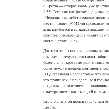
и Креста — которое якобы уже действ
[955] Согласно памфлетам и другим слу
«Невидимых», действовавших инкогнит
шести человек.[956] Они проводили св
язык памфлетов и плакатов выглядел р
братства розенкрейцеров «клянутся отр
святой церкви».[957]
Для того чтобы понять причины паник
намеками, следует представлять общее
более ста лет кровавые религиозные 
рознь между народами континента, соз
В Центральной Европе только что нача
что французские придворные и госуда
испуганы объявлениями, исходившими 
с намерениями спасать людей от «смер
Кто стоял за этой пропагандой? Кем б
Креста?