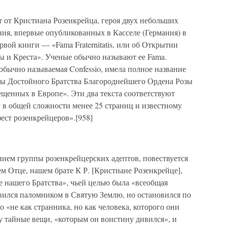
 от Кристиана Розенкрейца, героя двух небольших
ния, впервые опубликованных в Касселе (Германия) в
рвой книги — «Fama Fraternitatis, или об Открытии
ы и Креста». Ученые обычно называют ее Fama.
 обычно называемая Confessio, имела полное название
 Веры Достойного Братства Благороднейшего Ордена Розы
щенных в Европе». Эти два текста соответствуют
 в общей сложности менее 25 страниц и известному
ст розенкрейцеров».[958]
ением группы розенкрейцерских адептов, повествуется
 Отце, нашем брате К Р. [Кристиане Розенкрейце],
е нашего Братства», чьей целью была «всеобщая
авился паломником в Святую Землю, но остановился по
 «не как странника, но как человека, которого они
у тайные вещи, «которым он воистину дивился», и