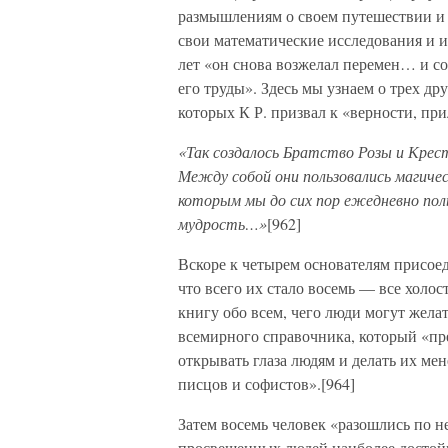
размышлениям о своем путешествии и
свои математические исследования и и
лет «он снова возжелал перемен… и со
его труды». Здесь мы узнаем о трех др
которых К Р. призвал к «верности, пр
«Так создалось Братство Розы и Крест
Между собой они пользовались магичес
которым мы до сих пор ежедневно поль
мудрость…»
[962]
Вскоре к четырем основателям присоеди
что всего их стало восемь — все холос
книгу обо всем, чего люди могут желат
всемирного справочника, который «пр
открывать глаза людям и делать их м
писцов и софистов».[964]
Затем восемь человек «разошлись по н
просвещенных людей наиболее достойн