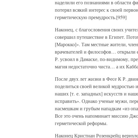
наделили его познаниями в области физ
потерял всякий интерес к своей первон
герметическую премудрость.[959]
Наконец, с благословения своих учител
совершил путешествие в Египет. Пото
[Марокко]». Там местные жители, член
врачевателей и философов… открыли е
Р. усвоил в Дамаске, по-видимому, пре
магия недостаточно чиста… а их Кабба
После двух лет жизни в Фесе К Р. двин
поделиться своей великой мудростью 
наших [т. е. западных] искусств и на
исправить». Однако ученые мужи, пере
насмешкам и грубым нападкам «из опас
Все это очень напоминает миссию Джо
герметической реформы.
Наконец Кристиан Розенкрейц вернулс