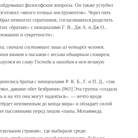
 обдумывал философские вопросы. Он также углубил
зготовил «много точных инструментов». Через пять
брал немногих соратников, согласившихся разделить
угих «братьях» с инициалами Г. В., Дж А. и Дж О.,
илежанию и секретности».
а, сначала состоявшее лишь из четырех человек.
ким языком и письмом с весьма обширным словарем,
зуемся во славу Господа и находим в нем великую
нились братья с инициалами Р. К. Б., Г. и П. Д., «так
тяки, давшие обет безбрачия».[963] Эта группа «создала
ь и на что они могут надеяться», — нечто вроде
ебудет неизменным до конца мира» и обладает силой
енее пассивными перед лицом «папы, Мохаммеда,
ескольким странам», где выбирали среди
ых, чтобы учить их своей премудрости. Дабы не