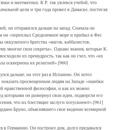
ики и математики. К Р. так увлекся учебой, что
ачальной цели и три года провел в Дамаске, постигая
ей, он отправился дальше на запад. Сначала он
м он «переплыл Средиземное море и прибыл в Фес
ы оккультного братства «магов, каббалистов,
му многие свои секреты». Однако знания, которые К.
восходили их премудрость, так как он счел, что «их
ла осквернена их религией».[960]
улся дальше, на этот раз в Испанию. Он хотел
и показать просвещенным людям на Западе «ошибки
шей нравственной философии, и как их можно
д которыми он развернул свои идеи, подвергли его
ения, что их блестящие заслуги потускнеют».[961]
рдано Бруно, объяснявшего свое видение всемирной
я в Германию. Он построил дом, долго предавался