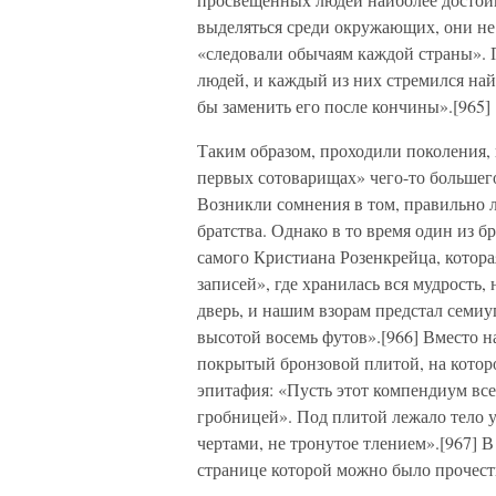
выделяться среди окружающих, они не
«следовали обычаям каждой страны». П
людей, и каждый из них стремился най
бы заменить его после кончины».[965]
Таким образом, проходили поколения, и
первых сотоварищах» чего-то большего
Возникли сомнения в том, правильно 
братства. Однако в то время один из 
самого Кристиана Розенкрейца, которая
записей», где хранилась вся мудрость
дверь, и нашим взорам предстал семиу
высотой восемь футов».[966] Вместо н
покрытый бронзовой плитой, на котор
эпитафия: «Пусть этот компендиум все
гробницей». Под плитой лежало тело 
чертами, не тронутое тлением».[967] 
странице которой можно было прочест