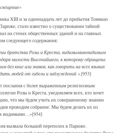
освещение»
вика XIII и за одиннадцать лет до прибытия Томмазо
Париже, стало известно о существовании тайной
вал на стенах общественных зданий и на главных
том следующего содержания:
легии братства Розы и Креста, видимыминевидимым
годаря милости Высочайшего, к которому обращены
м без книг или знаков, как говорить на всех языках
дить людей от гибели и заблуждений «.
[953]
нт послания с более выраженным религиозным
ллегии Розы и Креста, уведомляем всех, кто хочет
цию, что мы будем учить их совершенному знанию
дня проводим собрание. Мы будем делать их из
ых видимыми…»[954]
ния вызвала большой переполох в Париже.
хов и новостей о том, что таинственное братство Розы