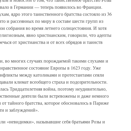
овало в Германии — теперь появилось во Франции.
хам, ядро этого таинственного братства состояло из 36
о и рассеянных по миру в составе шести групп из
ои собрания во время летнего солнцестояния. И хотя
елигиозным, явно христианским, говорили, что адепты
ечься от христианства и от всех обрядов и таинств
и, во многих случаях порождаемой такими слухами и
 нравственное состояние Европы в 1623 году. Уже
конфликты между католиками и протестантами сеяли
давали климат всеобщего страха и подозрительности.
лась Тридцатилетняя война, поэтому неудивительно,
рственные деятели были встревожены и даже немного
от тайного братства, которое обосновалось в Париже
ти и заблуждений».
ыли «невидимки», называвшие себя братьями Розы и