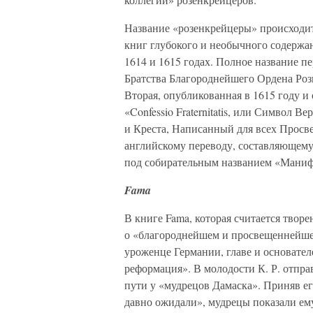
Название «розенкрейцеры» происходит
книг глубокого и необычного содержа
1614 и 1615 годах. Полное название пе
Братства Благороднейшего Ордена Роз
Вторая, опубликованная в 1615 году и
«Confessio Fraternitatis, или Символ
и Креста, Написанный для всех Просве
английскому переводу, составляющему
под собирательным названием «Манифе
Fama
В книге Fama, которая считается твор
о «благороднейшем и просвещеннейшем
уроженце Германии, главе и основател
реформация». В молодости К. Р. отпр
пути у «мудрецов Дамаска». Приняв его
давно ожидали», мудрецы показали ем