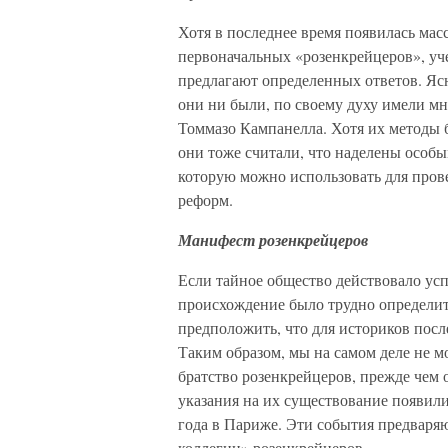
Хотя в последнее время появилась мас
первоначальных «розенкрейцеров», уч
предлагают определенных ответов. Яс
они ни были, по своему духу имели м
Томмазо Кампанелла. Хотя их методы 
они тоже считали, что наделены особ
которую можно использовать для про
реформ.
Манифест розенкрейцеров
Если тайное общество действовало усп
происхождение было трудно определи
предположить, что для историков посл
Таким образом, мы на самом деле не м
братство розенкрейцеров, прежде чем 
указания на их существование появили
года в Париже. Эти события предваряю
коллегии» розенкрейцеров.