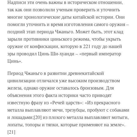
Надписи эти очень важны в историческом отношении,
так как они позволили ученым проверить и уточнить
многие хронологические даты китайской истории. Они
помогли уточнить и время изготовления самого оружия –
поздний этап периода Чжаньго. Может быть, этот клад
зарыли противники циньского режима, чтобы укрыть
оружие от конфискации, которую в 221 году до нашей
эры проводил Цинь Ши-хуанди – «первый император
Цинь».
Период Чжаньго в развитии древнекитайской
цивилизации отличался уже высоким производством
железа, однако оружие оставалось бронзовым. Для
объяснения этого факта историки часто приводят
известную фразу из «Речей царств»: «Из прекрасного
металла выплавляют мечи, трезубцы, пробуют с собаками
и лошадьми;[20] из плохого металла выплавляют мотыги,
лопаты, топоры и тяпки, которые применяют на земле».
[21]