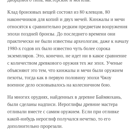
Клад бронзовых вещей состоял из 80 клевцов, 80
наконечников для копий и двух мечей. Кинжалы и мечи
относятся к сравнительно редким предметам вооружения
эпохи поздней бронзы. До последнего времени они
практически не были известны археологам, даже к началу
1980-х годов их было известно чуть более сорока
экземпляров. Это, конечно, не идет ни в какое сравнение
с количеством древкового оружия тех же эпох. Ученые
объясняют это тем, что кинжалы и мечи были оружием
пехоты, тогда как в первую половину эпохи Чжоу
военное дело основывалось на колесничном бою.
На многих орудиях, найденных в деревне Баймяохань,
были сделаны надписи. Иероглифы древние мастера
отливали вместе с самим оружием. Если при отливке
какой-нибудь иероглиф получался нечетко, то его
дополнительно прорезали.