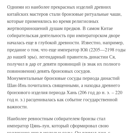
Одними из наиболее прекрасных изделий древних
китайских мастеров стали бронзовые ритуальные чаши,
которые применялись во время религиозных
жертвоприношений душам предков. В самом Китае
собирательская деятельность при императорском дворе
началась еще в глубокой древности. Известно, например,
предание о том, что еще император Юй (2205—2198 годы
до нашей эры), легендарный правитель династии Ся,
получил в дар от девяти провинций (в знак их полного
повиновения) девять бронзовых сосудов.
Монументальные бронзовые сосуды периода династий
Шан-Инь почитались священными, а находка древнего
бронзового изделия периода Хань (206 год до н. э. – 220
год н. э.) расценивалась как событие государственной
важности.
Наиболее ревностным собирателем бронзы стал
император Цянь-лун, который сформировал свою
коллекцию еще в молодые годы. Он взимал дань с