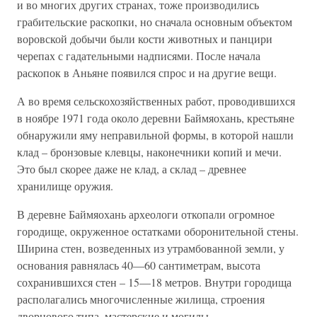
и во многих других странах, тоже производились
грабительские раскопки, но сначала основным объектом
воровской добычи были кости животных и панцири
черепах с гадательными надписями. После начала
раскопок в Аньяне появился спрос и на другие вещи.
А во время сельскохозяйственных работ, проводившихся
в ноябре 1971 года около деревни Баймяохань, крестьяне
обнаружили яму неправильной формы, в которой нашли
клад – бронзовые клевцы, наконечники копий и мечи.
Это был скорее даже не клад, а склад – древнее
хранилище оружия.
В деревне Баймяохань археологи откопали огромное
городище, окруженное остатками оборонительной стены.
Ширина стен, возведенных из утрамбованной земли, у
основания равнялась 40—60 сантиметрам, высота
сохранившихся стен – 15—18 метров. Внутри городища
располагались многочисленные жилища, строения
дворцового типа, мастерские и могилы.