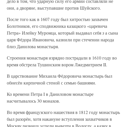
дело в том, что ударную силу его армии составляли не
они, а дворяне, выступавшие против Шуйского.
После того как в 1607 году был хитростью захвачен
Болотников, его сподвижника казацкого «царевича
Петра» Илейку Муромца, который выдавал себя
з
а сына
царя Фёдора Ивановича, казнили при стечении народа
близ Данилова монастыря.
Строения монастыря изрядно пострадали в 1610 году во
время обстрела Тушинским вором Лжедмитрием II.
В царствование Михаила Фёдоровича монастырь был
обнесён кирпичной стеной с семью башнями.
Ко времени Петра I в Даниловом монастыре
насчитывалось 30 монахов.
Во время французского нашествия в 1812 году монастырь
был разорён, хотя накануне вступления захватчиков в
Москву ризницу успели вывезти в Вологду, а казну в