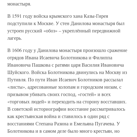
монастыря.
В 1591 году войска крымского хана Казы-Гирея
подступили к Москве. У стен Данилова монастыря был
устроен русский «обоз» – укреплённый передвижной
лагерь.
В 1606 году у Данилова монастыря произошло сражение
отрядов Ивана Исаевича Болотникова и Филиппа
Ивановича Пашкова с ратями царя Василия Ивановича
Шуйского. Войска Болотникова двинулись на Москву из
Путивля. По пути Иван Исаевич Болотников рассылал
«листы», адресованные холопам и городским низам, с
призывом убивать своих господ, «гостей» и всех
«торговых людей» и переходить на сторону восставших.
В советской историографии восстание рассматривалось
как крестьянская война и ставилось в один ряд с
восстаниями Степана Разина и Емельяна Пугачева. У
Болотникова и в самом деле было много крестьян, но