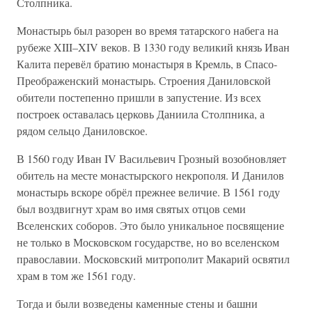
Столпника.
Монастырь был разорен во время татарского набега на
рубеже XIII–XIV веков. В 1330 году великий князь Иван
Калита перевёл братию монастыря в Кремль, в Спасо-
Преображенский монастырь. Строения Даниловской
обители постепенно пришли в запустение. Из всех
построек оставалась церковь Даниила Столпника, а
рядом сельцо Даниловское.
В 1560 году Иван IV Васильевич Грозный возобновляет
обитель на месте монастырского некрополя. И Данилов
монастырь вскоре обрёл прежнее величие. В 1561 году
был воздвигнут храм во имя святых отцов семи
Вселенских соборов. Это было уникальное посвящение
не только в Московском государстве, но во вселенском
православии. Московский митрополит Макарий освятил
храм в том же 1561 году.
Тогда и были возведены каменные стены и башни