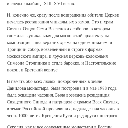
и следы кладбища XIII–XVI веков.
И, конечно же, сразу после возвращения обители Церкви
началась реставрация уникальных храмов. Это и храм
Святых Отцов Семи Вселенских соборов, в котором
сложилась уникальная для московской архитектуры
композиция – два верхних храма на одном нижнем, и
Троицкий собор, возведённый в строгих формах
московского ампира, и ярусная церковь-колокольня
Симеона Столпника в стиле барокко, и Настоятельские
покои, и Братский корпус.
В память обо всех людях, похороненных в земле
Данилова монастыря, была построена и в мае 1988 года
была освящена часовня. Была возведена резиденция
Священного Синода и патриарха с храмом Всех Святых,
в земле Российской просиявших, надкладезная часовня в
честь 1000–летия Крещения Руси и ряд других построек.
Сегодня, как и все современные монастыри в России,