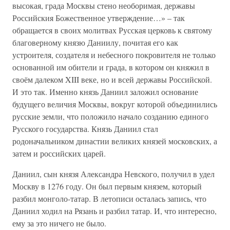
высокая, града Москвы стено необоримая, державы
Российския Божественное утверждение…» – так
обращается в своих молитвах Русская церковь к святому
благоверному князю Даниилу, почитая его как
устроителя, создателя и небесного покровителя не только
основанной им обители и града, в котором он княжил в
своём далеком XIII веке, но и всей державы Российской.
И это так. Именно князь Даниил заложил основание
будущего величия Москвы, вокруг которой объединились
русские земли, что положило начало созданию единого
Русского государства. Князь Даниил стал
родоначальником династии великих князей московских, а
затем и российских царей.
Даниил, сын князя Александра Невского, получил в удел
Москву в 1276 году. Он был первым князем, который
разбил монголо-татар. В летописи осталась запись, что
Даниил ходил на Рязань и разбил татар. И, что интересно,
ему за это ничего не было.