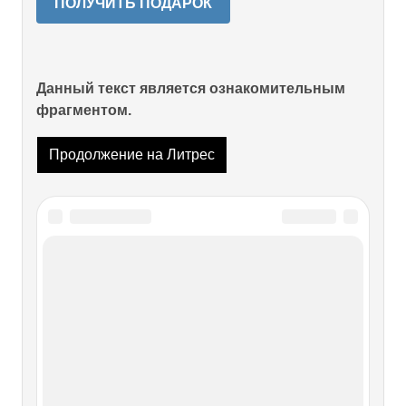
ПОЛУЧИТЬ ПОДАРОК
Данный текст является ознакомительным
фрагментом.
Продолжение на Литрес
Читайте также
3.1. В чем отличие нашей версии от
миллеровско-романовской
3.1. В чем отличие нашей версии от миллеровско-
романовской Миллеровско-романовская история