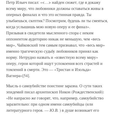
Петр Ильич писал: «<…> найден сюжет, где я докажу
всему миру, что любовники должны оставаться живы в
оперных финалах и что это истинная правда. Ты
улыбаешься, скептик? Посмотрим, будешь ли ты смеяться,
когда услышишь мою новую оперу и ее финал».
Призывая в свидетели мысленного спора с неким
оппонентом аудиторию никак не меньшую, чем «весь
мир», Чайковский тем самым признавал, что «весь мир»
именно трагическую судьбу любовников принял как
норму. Нетрудно назвать и «известную всему миру»
оперу, герои которой ищут успокоения всех страстей и
томлений в смерти. Это — «Тристан и Изольда»
Вагнера»[54].
Мысль о самоубийстве поистине заразна. О сути таких
эпидемий писал архиепископ Никон (Рождественский):
«Не напрасно же говорят, что, например, самоубийство
заразительно: при одном имени самоубийцы (или
литературного героя. —
Ю.В.
) в душе возникает его