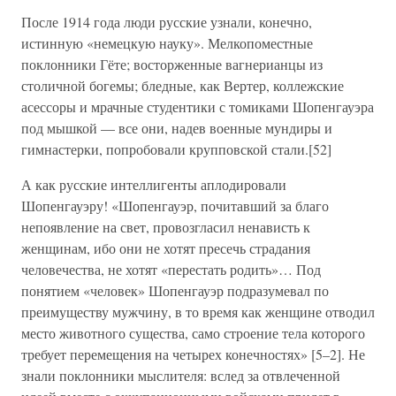
После 1914 года люди русские узнали, конечно,
истинную «немецкую науку». Мелкопоместные
поклонники Гёте; восторженные вагнерианцы из
столичной богемы; бледные, как Вертер, коллежские
асессоры и мрачные студентики с томиками Шопенгауэра
под мышкой — все они, надев военные мундиры и
гимнастерки, попробовали крупповской стали.[52]
А как русские интеллигенты аплодировали
Шопенгауэру! «Шопенгауэр, почитавший за благо
непоявление на свет, провозгласил ненависть к
женщинам, ибо они не хотят пресечь страдания
человечества, не хотят «перестать родить»… Под
понятием «человек» Шопенгауэр подразумевал по
преимуществу мужчину, в то время как женщине отводил
место животного существа, само строение тела которого
требует перемещения на четырех конечностях» [5–2]. Не
знали поклонники мыслителя: вслед за отвлеченной