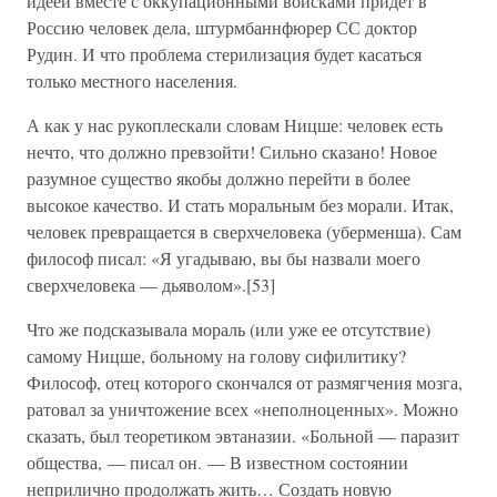
идеей вместе с оккупационными войсками придет в
Россию человек дела, штурмбаннфюрер СС доктор
Рудин. И что проблема стерилизация будет касаться
только местного населения.
А как у нас рукоплескали словам Ницше: человек есть
нечто, что должно превзойти! Сильно сказано! Новое
разумное существо якобы должно перейти в более
высокое качество. И стать моральным без морали. Итак,
человек превращается в сверхчеловека (уберменша). Сам
философ писал: «Я угадываю, вы бы назвали моего
сверхчеловека — дьяволом».[53]
Что же подсказывала мораль (или уже ее отсутствие)
самому Ницше, больному на голову сифилитику?
Философ, отец которого скончался от размягчения мозга,
ратовал за уничтожение всех «неполноценных». Можно
сказать, был теоретиком эвтаназии. «Больной — паразит
общества, — писал он. — В известном состоянии
неприлично продолжать жить… Создать новую