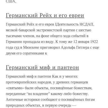
США,
Германский Рейх и его евреи
Германский Рейх и его евреи IДеятельность НСДАП,
мелкой баварской экстремистской партии с шестью
тысячами членов, на фоне общего хода событий в
Германии пропадала из виду. К тому же 12 января 1922
года суд в Мюнхене приговорил Адольфа Гитлера с еще
двумя его соратниками к
Германский миф и пантеон
Германский миф и пантеон Как и у многих
протоевропейских народов, у древних германцев
«святыми» были объекты, посвящённые божествам,
переданные “во владение” какому-либо божеству.
Античные историки сообщают о посвящённых богам
природных объектах, в первую очередь —