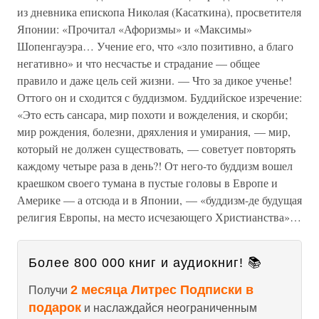
из дневника епископа Николая (Касаткина), просветителя
Японии: «Прочитал «Афоризмы» и «Максимы»
Шопенгауэра… Учение его, что «зло позитивно, а благо
негативно» и что несчастье и страдание — общее
правило и даже цель сей жизни. — Что за дикое ученье!
Оттого он и сходится с буддизмом. Буддийское изречение:
«Это есть сансара, мир похоти и вожделения, и скорби;
мир рождения, болезни, дряхления и умирания, — мир,
который не должен существовать, — советует повторять
каждому четыре раза в день?! От него-то буддизм вошел
краешком своего тумана в пустые головы в Европе и
Америке — а отсюда и в Японии, — «буддизм-де будущая
религия Европы, на место исчезающего Христианства»…
Более 800 000 книг и аудиокниг! 📚
2 месяца Литрес Подписки в
Получи
подарок
и наслаждайся неограниченным