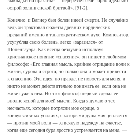
выкладки на практике — перерезает себе горло идеально
острой золингенской бритвой». [51-2].
Конечно, и Вагнер был болен идеей смерти. Не случайно
ведь он трактовал сюжеты древних нордических
преданий именно в танатократическом духе. Композитор,
усугубляя свою болезнь, легко «заразился» от
Шопенгауэра. Как всегда бездумно используя
христианское понятие «спасение», он пишет о любимом
философе: «Его главная мысль, крайнее отрицание воли к
жизни, сурова и строга; но только она и может привести
к спасению. Эта идея, по правде, не новость для меня, и
никто не может действительно понимать ее, если она не
живет уже в нем. Но этот философ первый сделал ее
вполне ясной для моей мысли. Когда я думаю о тех
несчастьях, которые потрясли мое сердце, о
конвульсивных усилиях, с которыми душа моя цепляется
— против моей воли — за всякую надежду на счастье,
когда еще сегодня буря яростно устремляется на меня, —