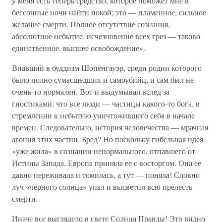
у меня есть теперь средство, которое поможет мне в
бессонные ночи найти покой; это — пламенное, сильное
желание смерти. Полное отсутствие сознания,
абсолютное небытие, исчезновение всех грез — таково
единственное, высшее освобождение».
Впавший в буддизм Шопенгауэр, среди родни которого
было полно сумасшедших и самоубийц, и сам был не
очень-то нормален. Вот и выдумывал вслед за
гностиками, что все люди — частицы какого-то бога, в
стремлении к небытию уничтожившего себя в начале
времен. Следовательно, история человечества — мрачная
агония этих частиц. Бред? Но поскольку гибельная идея
«уже жила» в сознании ненормального, отпавшего от
Истины Запада, Европа приняла ее с восторгом. Она ее
давно переживала и томилась, а тут — поняла! Словно
луч «черного солнца» упал и высветил всю прелесть
смерти.
Иначе все выглядело в свете Солнца Правды! Это видно