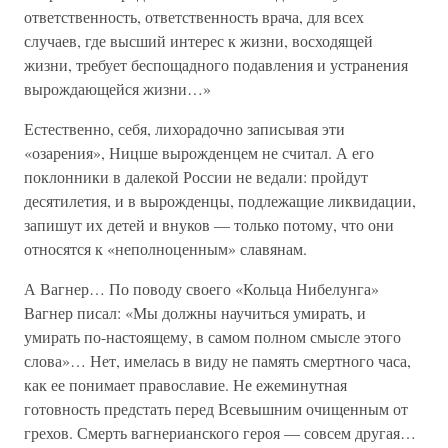
ответственность, ответственность врача, для всех
случаев, где высший интерес к жизни, восходящей
жизни, требует беспощадного подавления и устранения
вырождающейся жизни…»
Естественно, себя, лихорадочно записывая эти
«озарения», Ницше вырожденцем не считал. А его
поклонники в далекой России не ведали: пройдут
десятилетия, и в вырожденцы, подлежащие ликвидации,
запишут их детей и внуков — только потому, что они
относятся к «неполноценным» славянам.
А Вагнер… По поводу своего «Кольца Нибелунга»
Вагнер писал: «Мы должны научиться умирать, и
умирать по-настоящему, в самом полном смысле этого
слова»… Нет, имелась в виду не память смертного часа,
как ее понимает православие. Не ежеминутная
готовность предстать перед Всевышним очищенным от
грехов. Смерть вагнерианского героя — совсем другая…