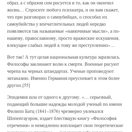
образ, а с образом сим рисуется и то, как он окончил
жизнь… Спросите любого психиатра, и он вам скажет,
что при разговорах о самоубийцах, о способах их
самоубийства у впечатлительных людей нередко
появляются так называемые «навязчивые мысли», а по-
нашему, православному, просто вражеские искушения,
влекущие слабых людей к тому же преступлению»…
Вот так! А тут целая национальная культура заразилась.
Философы заклинают волю к смерти. Военные рисуют
черепа на черных штандартах. Ученые проповедуют
эвтаназию. Именно Германия преуспевает в этом более
других.[55]
Эпидемия шла от одного к другому. «… серьезный,
подающий большие надежды молодой ученый по имени
Филипп Батц (1841–1876) чрезмерно увлекался
Шопенгауэром, издает блестящую книгу «Философия
отречения» и немедленно воплощает свои теоретические