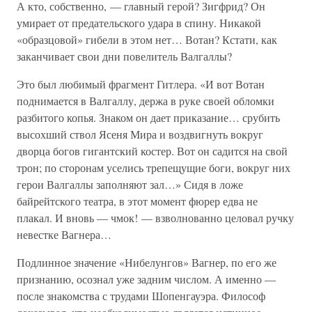
А кто, собственно, — главный герой? Зигфрид? Он
умирает от предательского удара в спину. Никакой
«образцовой» гибели в этом нет… Вотан? Кстати, как
заканчивает свои дни повелитель Валгаллы?
Это был любимый фрагмент Гитлера. «И вот Вотан
поднимается в Валгаллу, держа в руке своей обломки
разбитого копья. Знаком он дает приказание… срубить
высохший ствол Ясеня Мира и воздвигнуть вокруг
дворца богов гигантский костер. Вот он садится на свой
трон; по сторонам уселись трепещущие боги, вокруг них
герои Валгаллы заполняют зал…» Сидя в ложе
байрейтского театра, в этот момент фюрер едва не
плакал. И вновь — чмок! — взволнованно целовал ручку
невестке Вагнера…
Подлинное значение «Нибелунгов» Вагнер, по его же
признанию, осознал уже задним числом. А именно —
после знакомства с трудами Шопенгауэра. Философ