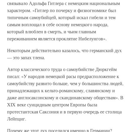
связывало Адольфа Гитлера с немецким национальным
характером. «Гитлер по почерку и физиогномике был
типичным самоубийцей, который искал гибели и тем
самым воплощал в себе основу немецкого народа,
который влюблен в смерть, и чьим главным
переживанием является проклятие Нибелунгов».
Некоторым действительно казалось, что германский дух
— это запах тлена.
Автор классического труда о самоубийстве Дюркгейм
писал: «У народов немецкой расы предрасположение к
самоубийству развито больше, чем у большинства людей,
принадлежащих к кельто-романскому, славянскому и
даже англосаксонскому и скандинавскому обществам». В
XIX веке суицидным центром Европы была
протестантская Саксония и в первую очередь ее столица
Лейпциг.
Почему же этот дух поселился именно в Германии?