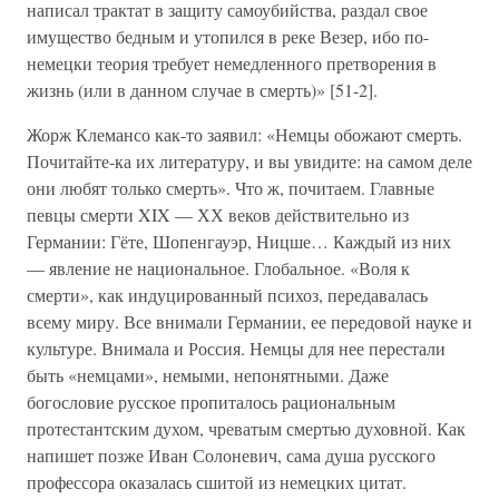
написал трактат в защиту самоубийства, раздал свое
имущество бедным и утопился в реке Везер, ибо по-
немецки теория требует немедленного претворения в
жизнь (или в данном случае в смерть)» [51-2].
Жорж Клемансо как-то заявил: «Немцы обожают смерть.
Почитайте-ка их литературу, и вы увидите: на самом деле
они любят только смерть». Что ж, почитаем. Главные
певцы смерти XIX — ХХ веков действительно из
Германии: Гёте, Шопенгауэр, Ницше… Каждый из них
— явление не национальное. Глобальное. «Воля к
смерти», как индуцированный психоз, передавалась
всему миру. Все внимали Германии, ее передовой науке и
культуре. Внимала и Россия. Немцы для нее перестали
быть «немцами», немыми, непонятными. Даже
богословие русское пропиталось рациональным
протестантским духом, чреватым смертью духовной. Как
напишет позже Иван Солоневич, сама душа русского
профессора оказалась сшитой из немецких цитат.