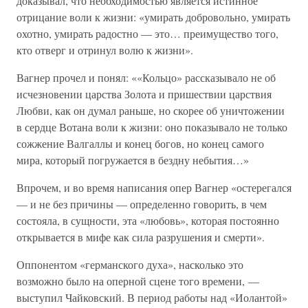
доказывал, что необходимостью является истинное
отрицание воли к жизни: «умирать добровольно, умирать
охотно, умирать радостно — это… преимущество того,
кто отверг и отринул волю к жизни».
Вагнер прочел и понял: ««Кольцо» рассказывало не об
исчезновении царства Золота и пришествии царствия
Любви, как он думал раньше, но скорее об уничтожении
в сердце Вотана воли к жизни: оно показывало не только
сожжение Валгаллы и конец богов, но конец самого
мира, который погружается в бездну небытия…»
Впрочем, и во время написания опер Вагнер «остерегался
— и не без причины — определенно говорить, в чем
состояла, в сущности, эта «любовь», которая постоянно
открывается в мифе как сила разрушения и смерти».
Оппонентом «германского духа», насколько это
возможно было на оперной сцене того времени, —
выступил Чайковский. В период работы над «Иолантой»