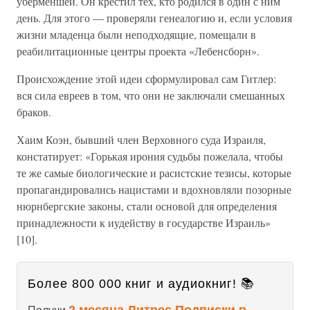
уберменшей. Он крестил тех, кто родился в один с ним
день. Для этого — проверяли генеалогию и, если условия
жизни младенца были неподходящие, помещали в
реабилитационные центры проекта «Лебенсборн».
Происхождение этой идеи сформулировал сам Гитлер:
вся сила евреев в том, что они не заключали смешанных
браков.
Хаим Коэн, бывший член Верховного суда Израиля,
констатирует: «Горькая ирония судьбы пожелала, чтобы
те же самые биологические и расистские тезисы, которые
пропагандировались нацистами и вдохновляли позорные
нюрнбергские законы, стали основой для определения
принадлежности к иудейству в государстве Израиль»
[10].
Более 800 000 книг и аудиокниг! 📚
2 месяца Литрес Подписки в