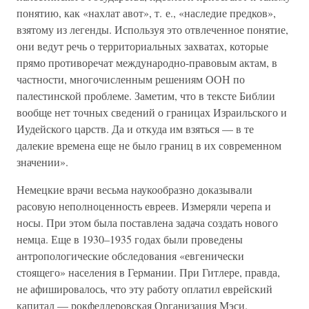
понятию, как «нахлат авот», т. е., «наследие предков»,
взятому из легенды. Используя это отвлеченное понятие,
они ведут речь о территориальных захватах, которые
прямо противоречат международно-правовым актам, в
частности, многочисленным решениям ООН по
палестинской проблеме. Заметим, что в тексте Библии
вообще нет точных сведений о границах Израильского и
Иудейского царств. Да и откуда им взяться — в те
далекие времена еще не было границ в их современном
значении».
Немецкие врачи весьма наукообразно доказывали
расовую неполноценность евреев. Измеряли черепа и
носы. При этом была поставлена задача создать нового
немца. Еще в 1930–1935 годах были проведены
антропологические обследования «евгенически
стоящего» населения в Германии. При Гитлере, правда,
не афишировалось, что эту работу оплатил еврейский
капитал — рокфеллеровская Организация Мэси.