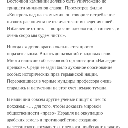
Восточной кампании должно быть уничтожено до
тридцати миллионов славян. Просмотрев фильм
«Контроль над насекомыми», он говорил: истребление
низших рас «ничем не отличается от выведения вшей.
Избавление от них — вопрос не идеологии, а гигиены, и
очень скоро мы будем чисты».
Иногда сходство врагов оказывается просто
поразительным. Вплоть до названий и кодовых слов.
Много написано об эсэсовской организации «Наследие
предков». Среди ее задач было духовное обоснование
особых исторических прав германской нации.
Переодевшиеся в черные мундиры профессора очень
старались и напустили на этот счет немало тумана.
В наши дни совсем другие ученые пишут о чем-то
похожем: «… для того, чтобы доказать мировой
общественности «право» Израиля на оккупацию
арабских земель и противодействие созданию
палестинского государства, идеологи прибегают к такому