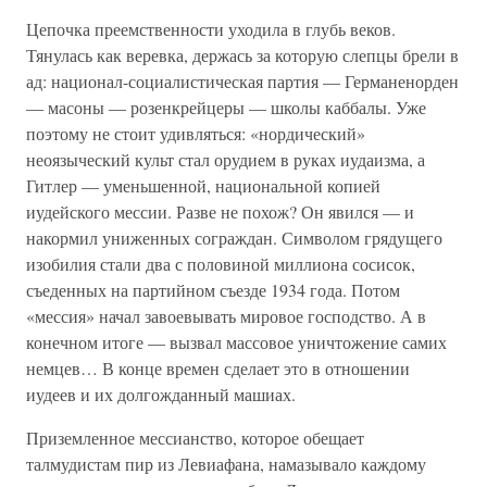
Цепочка преемственности уходила в глубь веков.
Тянулась как веревка, держась за которую слепцы брели в
ад: национал-социалистическая партия — Германенорден
— масоны — розенкрейцеры — школы каббалы. Уже
поэтому не стоит удивляться: «нордический»
неоязыческий культ стал орудием в руках иудаизма, а
Гитлер — уменьшенной, национальной копией
иудейского мессии. Разве не похож? Он явился — и
накормил униженных сограждан. Символом грядущего
изобилия стали два с половиной миллиона сосисок,
съеденных на партийном съезде 1934 года. Потом
«мессия» начал завоевывать мировое господство. А в
конечном итоге — вызвал массовое уничтожение самих
немцев… В конце времен сделает это в отношении
иудеев и их долгожданный машиах.
Приземленное мессианство, которое обещает
талмудистам пир из Левиафана, намазывало каждому