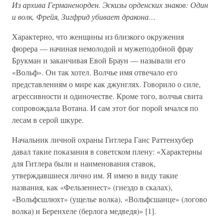
Из архива Германенорден. Эскизы орденских знаков: Один
и волк, Фрейя, Зигфрид убивает дракона…
Характерно, что женщины из близкого окружения
фюрера — начиная немолодой и мужеподобной фрау
Брукман и заканчивая Евой Браун — называли его
«Вольф». Он так хотел. Волчье имя отвечало его
представлениям о мире как джунглях. Говорило о силе,
агрессивности и одиночестве. Кроме того, волчья свита
сопровождала Вотана. И сам этот бог порой мчался по
лесам в серой шкуре.
Начальник личной охраны Гитлера Ганс Раттенхубер
давал такие показания в советском плену: «Характерны
для Гитлера были и наименования ставок,
утверждавшиеся лично им. Я имею в виду такие
названия, как «Фельзеннест» (гнездо в скалах),
«Вольфсшлюхт» (ущелье волка), «Вольфсшанце» (логово
волка) и Беренхеле (берлога медведя)» [1].