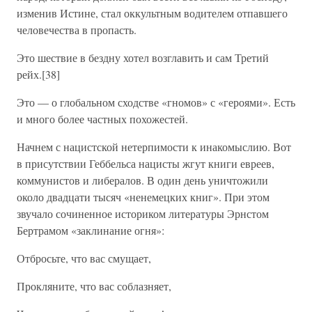
изменив Истине, стал оккультным водителем отпавшего
человечества в пропасть.
Это шествие в бездну хотел возглавить и сам Третий
рейх.[38]
Это — о глобальном сходстве «гномов» с «героями». Есть
и много более частных похожестей.
Начнем с нацистской нетерпимости к инакомыслию. Вот
в присутствии Геббельса нацисты жгут книги евреев,
коммунистов и либералов. В один день уничтожили
около двадцати тысяч «ненемецких книг». При этом
звучало сочиненное историком литературы Эрнстом
Бертрамом «заклинание огня»:
Отбросьте, что вас смущает,
Прокляните, что вас соблазняет,