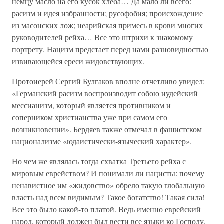
немцу масло на его кусок хлеба… Да мало ли всего:
расизм и идея избранности; русофобия; происхождение
из масонских лож; неарийская примесь в крови многих
руководителей рейха… Все это штрихи к знакомому
портрету. Нацизм предстает перед нами разновидностью
извивающейся ереси жидовствующих.
Протоиерей Сергий Булгаков вполне отчетливо увидел:
«Германский расизм воспроизводит собою иудейский
мессианизм, который является противником и
соперником христианства уже при самом его
возникновении». Бердяев также отмечал в фашистском
национализме «юдаистически-языческий характер».
Но чем же являлась тогда схватка Третьего рейха с
мировым еврейством? И понимали ли нацисты: почему
ненавистное им «жидовство» обрело такую глобальную
власть над всем видимым? Такое богатство! Такая сила!
Все это было какой-то платой. Ведь именно еврейский
народ, который должен был вести все языки ко Господу,