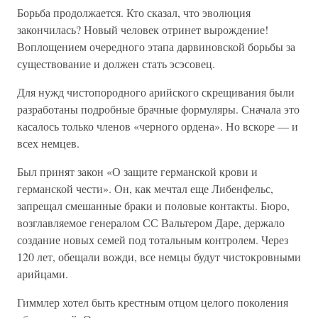
Борьба продолжается. Кто сказал, что эволюция
закончилась? Новый человек отринет вырождение!
Воплощением очередного этапа дарвиновской борьбы за
существование и должен стать эсэсовец.
Для нужд чистопородного арийского скрещивания были
разработаны подробные брачные формуляры. Сначала это
касалось только членов «черного ордена». Но вскоре — и
всех немцев.
Был принят закон «О защите германской крови и
германской чести». Он, как мечтал еще Либенфельс,
запрещал смешанные браки и половые контакты. Бюро,
возглавляемое генералом СС Вальтером Даре, держало
создание новых семей под тотальным контролем. Через
120 лет, обещали вожди, все немцы будут чистокровными
арийцами.
Гиммлер хотел быть крестным отцом целого поколения