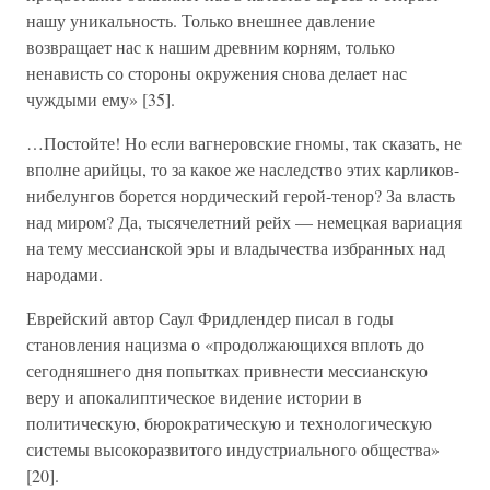
нашу уникальность. Только внешнее давление
возвращает нас к нашим древним корням, только
ненависть со стороны окружения снова делает нас
чуждыми ему» [35].
…Постойте! Но если вагнеровские гномы, так сказать, не
вполне арийцы, то за какое же наследство этих карликов-
нибелунгов борется нордический герой-тенор? За власть
над миром? Да, тысячелетний рейх — немецкая вариация
на тему мессианской эры и владычества избранных над
народами.
Еврейский автор Саул Фридлендер писал в годы
становления нацизма о «продолжающихся вплоть до
сегодняшнего дня попытках привнести мессианскую
веру и апокалиптическое видение истории в
политическую, бюрократическую и технологическую
системы высокоразвитого индустриального общества»
[20].