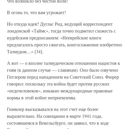
Что возникло без чистой воли!
В огонь то, что вам угрожает!
Но откуда идея? Дуглас Рид, ведущий корреспондент
лондонской «Таймс», тогда точно подметил схожесть с
иудейским предписанием: «Нееврейские книги
предлагалось просто сжигать, книгосожжение изобретено
Талмудом…» [34].
А вот — о вполне талмудическом отношении нацистов к
гоям (в данном случае — славянам). Оно было озвучено
Гитлером перед нападением на Советский Союз. Фюрер
говорил: поскольку эта война будет против русских
«недочеловеков», никакие международные правовые
нормы в этой войне неприемлемы.
Гиммлер высказывался на этот счет еще более
выразительно. На совещании в марте 1941 года,
состоявшемся в Вевельсбурге, он заявил, что в ходе