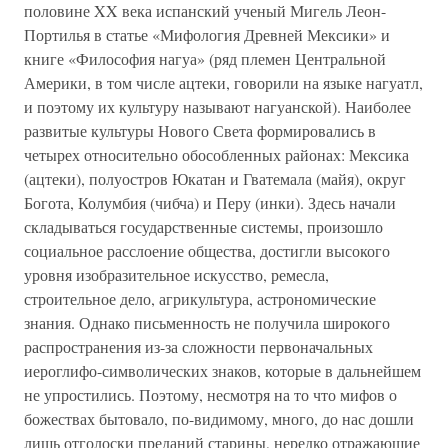
половине XX века испанский ученый Мигель Леон-
Портилья в статье «Мифология Древней Мексики» и
книге «Философия нагуа» (ряд племен Центральной
Америки, в том числе ацтеки, говорили на языке нагуатл,
и поэтому их культуру называют нагуанской). Наиболее
развитые культуры Нового Света формировались в
четырех относительно обособленных районах: Мексика
(ацтеки), полуостров Юкатан и Гватемала (майя), округ
Богота, Колумбия (чибча) и Перу (инки). Здесь начали
складываться государственные системы, произошло
социальное расслоение общества, достигли высокого
уровня изобразительное искусство, ремесла,
строительное дело, агрикультура, астрономические
знания. Однако письменность не получила широкого
распространения из-за сложности первоначальных
иероглифо-символических знаков, которые в дальнейшем
не упростились. Поэтому, несмотря на то что мифов о
божествах бытовало, по-видимому, много, до нас дошли
лишь отголоски преданий старины, нередко отражающие