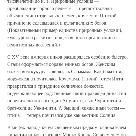
тысячелетии до н. э. Природные условия —
преобладание горного рельефа — препятствовали
объединению отдельных племен, княжеств. По этой
причине не складывался и культ великих богов.
(Показательный пример единства природных условий,
культурного развития, общественной организации и
религиозных воззрений.)
С XV века империя инков расширялась особенно быстро.
Стали оформляться образы единых богов. Женским
божеством кукурузы являлась Сарамама. Как божество
моря-океана почиталась Кочемама. Птичий тотем Инти
превратился в триединое солнечное божество,
подчеркивающее родственные связи правящей династии:
повелитель или господин Апу-инти, сын Чури-инти и
брат-солнце Уаки-инти. А бывший священный тотем —
птица — теперь почитался уже как вестник Солнца.
В мифах народа кечуа священным предком, основателем
династии инков, считался Манко Капак. Со временем он