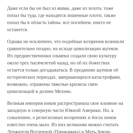
Даже если бы он был из яшмы, даже из золота, тоже
попал бы туда, где находятся лишенные плоти, также
попал бы в область тайны- все погибнем, никто не
останется.
Однако не исключено, что подобные воззрения возникли
сравнительно поздно, на исходе цивилизации ацтеков.
Их предшественники ольмеки создали свою культуру
около трех тысячелетий назад, но об их божествах
остается только догадываться. В преданиях ацтеков об
исторических периодах, завершающихся катастрофами,
возможно, отражены тяжелые кризисы смен
цивилизаций в долине Мехико.
Великая империя инков распространяла свое влияние на
западную и северную части Южной Америки. Но, к
сожалению, о религиозных воззрениях и богах инков
известно очень мало. Из них великими можно считать
Держателя Вселенной (Пачакамака) и Мать-Землю