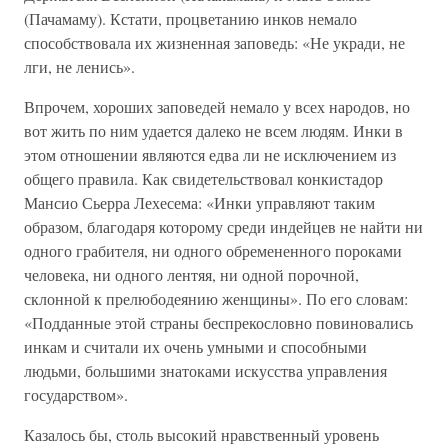
(Пачамаму). Кстати, процветанию инков немало
способствовала их жизненная заповедь: «Не укради, не
лги, не ленись».
Впрочем, хороших заповедей немало у всех народов, но
вот жить по ним удается далеко не всем людям. Инки в
этом отношении являются едва ли не исключением из
общего правила. Как свидетельствовал конкистадор
Мансио Сьерра Лехесема: «Инки управляют таким
образом, благодаря которому среди индейцев не найти ни
одного грабителя, ни одного обремененного пороками
человека, ни одного лентяя, ни одной порочной,
склонной к прелюбодеянию женщины». По его словам:
«Подданные этой страны беспрекословно повиновались
инкам и считали их очень умными и способными
людьми, большими знатоками искусства управления
государством».
Казалось бы, столь высокий нравственный уровень