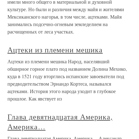
имели много общего в материальной и духовной
культуре. Но были и различия между майя и жителями
Мексиканского нагорья, в том числе, ацтеками. Майя
занимались подсечно-огневым земледелием на
расчищенных от леса участках.
Ацтеки из племени мешика
Ацтеки из племени мешика Народ, населявший
обширное горное плато под названием Долина Мехико,
куда в 1521 году вторглись испанские завоеватели под
предводительством Эрнандо Кортеса, назывался
ацтеками. История этого народа уходит в глубокое
прошлое. Как явствует из
Глава девятнадцатая Америка,
Америка…
Глава девятнадцатая Америка, Америка… Александр