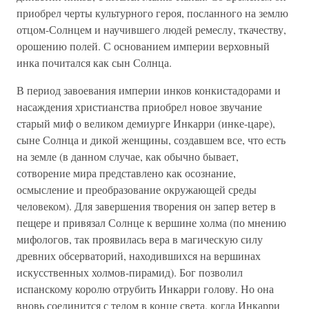
приобрел черты культурного героя, посланного на землю
отцом-Солнцем и научившего людей ремеслу, ткачеству,
орошению полей. С основанием империи верховный
инка почитался как сын Солнца.
В период завоевания империи инков конкистадорами и
насаждения христианства приобрел новое звучание
старый миф о великом демиурге Инкарри (инке-царе),
сыне Солнца и дикой женщины, создавшем все, что есть
на земле (в данном случае, как обычно бывает,
сотворение мира представлено как осознание,
осмысление и преобразование окружающей среды
человеком). Для завершения творения он запер ветер в
пещере и привязал Солнце к вершине холма (по мнению
мифологов, так проявилась вера в магическую силу
древних обсерваторий, находившихся на вершинах
искусственных холмов-пирамид). Бог позволил
испанскому королю отрубить Инкарри голову. Но она
вновь соединится с телом в конце света, когда Инкарри