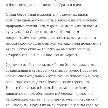
и более поздние христианские образы и идеи.
Среди богов были покровители отдельных видов
хозяйственной деятельности, а также олицетворяющие
природные стихии. Так, у древних мексиканцев богом
кукурузы был Синтеотль, который считался
покровителем земледельцев и золотых дел мастеров, а
изображался юношей с палкой-копалкой или початками в
руках. Богом огня — Тонатиу — был тоже юноша,
которому приносили человеческие жертвы.
Одним из особо почитаемых богов был Кецалькоатль,
соединявший в своем облике птицу и змею. Подобные
совмещения отдельных частей разных животных и людей
очень характерны для мифологических героев как
Нового Света, так и Китая. Но племена наиболее
цивилизованные, обитавшие в Америке, приносили
человеческие жертвы, а то и практиковали ритуальный
каннибализм. Храмы их были поистине залиты кровью