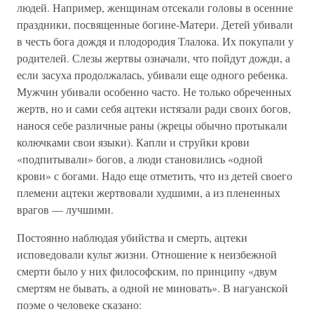
людей. Например, женщинам отсекали головы в осенние
праздники, посвященные богине-Матери. Детей убивали
в честь бога дождя и плодородия Тлалока. Их покупали у
родителей. Слезы жертвы означали, что пойдут дожди, а
если засуха продолжалась, убивали еще одного ребенка.
Мужчин убивали особенно часто. Не только обреченных
жертв, но и сами себя ацтеки истязали ради своих богов,
нанося себе различные раны (жрецы обычно протыкали
колючками свои языки). Капли и струйки крови
«подпитывали» богов, а люди становились «одной
крови» с богами. Надо еще отметить, что из детей своего
племени ацтеки жертвовали худшими, а из плененных
врагов — лучшими.
Постоянно наблюдая убийства и смерть, ацтеки
исповедовали культ жизни. Отношение к неизбежной
смерти было у них философским, по принципу «двум
смертям не бывать, а одной не миновать». В нагуанской
поэме о человеке сказано: