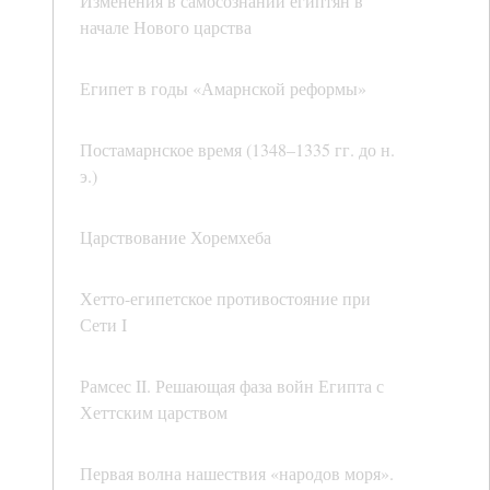
Изменения в самосознании египтян в
начале Нового царства
Египет в годы «Амарнской реформы»
Постамарнское время (1348–1335 гг. до н.
э.)
Царствование Хоремхеба
Хетто-египетское противостояние при
Сети I
Рамсес II. Решающая фаза войн Египта с
Хеттским царством
Первая волна нашествия «народов моря».