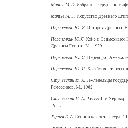
Матье М. Э.
Избранные труды по мифо
Матье М. Э.
Искусство Древнего Египт
Перепелкин Ю. Я.
История Древнего Ег
Перепелкин Ю.Я.
Кэйэ и Сенмехкерэ: 
Древнем Египте. М., 1979.
Перепелкин Ю. Я.
Переворот Аменхотепа 
Перепелкин Ю. Я.
Хозяйство староегип
Стучевский И. А.
Земледельцы государ
Рамессидов. М., 1982.
Стучевский И. А.
Рамсес II и Херихор:
1984.
Тураев Б. А.
Египетская литература. СП
Эмери У. Б.
Архаический Египет. СПб.,