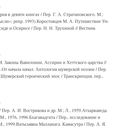
а
ия в девяти книгах / Пер. Г. А. Стратановского. М.;
ысли»; репр. 1993).Коростовцев М. А. Путешествие Ун-
иде и Осирисе / Пер. Н. Н. Трухиной // Вестник
а
. Законы Вавилонии, Ассирии и Хеттского царства //
.От начала начал: Антология шумерской поэзии / Пер.
7.Шумерский героический эпос / Транскрипция, пер.,
а
Пер. А. И. Вострикова и др. М.; Л., 1959.Атхарваведа.
М., 1976, 1996.Бхагавадгита / Пер., исследование и
М., 1999.Ватьсьяяна Малланага. Камасутра / Пер. А. Я.