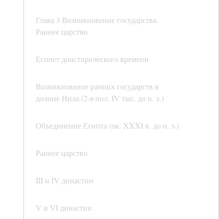
Глава 3 Возникновение государства.
Раннее царство
Египет доисторического времени
Возникновение ранних государств в
долине Нила (2-я пол. IV тыс. до н. э.)
Объединение Египта (ок. XXXI в. до н. э.)
Раннее царство
III и IV династии
V и VI династии