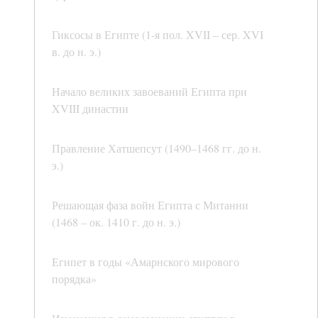
Гиксосы в Египте (1-я пол. XVII – сер. XVI
в. до н. э.)
Начало великих завоеваний Египта при
XVIII династии
Правление Хатшепсут (1490–1468 гг. до н.
э.)
Решающая фаза войн Египта с Митанни
(1468 – ок. 1410 г. до н. э.)
Египет в годы «Амарнского мирового
порядка»