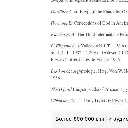
Gardiner A. H.
Egypt of the Pharaohs. Ox
Hornung E.
Conceptions of God in Ancien
Kitchen K.-A.
The Third Intermediate Peri
L’ EEgypte
et la Vallee du Nil. T. 1: Verc
av. J.-C. P., 1992. T. 2: Vandersleyen Cl. 
Presses Universitaires de France, 1995.
Lexikon
der Agyptologie. Hrsg. Von W. He
1986.
The Oxford
Encyclopaedia of Ancient Egy
Wilkinson T.A.
H. Early Dynastic Egypt. L
Более 800 000 книг и аудио