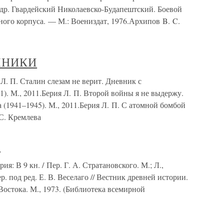
 др. Гвардейский Николаевско-Будапештский. Боевой
ного корпуса. — М.: Воениздат, 1976.Архипов B. C.
ЧНИКИ
. Сталин слезам не верит. Дневник с
). М., 2011.Берия Л. П. Второй войны я не выдержу.
(1941–1945). М., 2011.Берия Л. П. С атомной бомбой
С. Кремлева
а
я: В 9 кн. / Пер. Г. А. Стратановского. М.; Л.,
. под ред. Е. В. Веселаго // Вестник древней истории.
Востока. М., 1973. (Библиотека всемирной