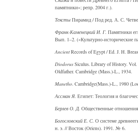
памятники»; репр. 2004 г.).
Тексты
Пирамид / Под ред. А. С. Четве
Франк-Каменецкий И. Г.
Памятники еги
Вып. 1–2. («Культурно-исторические п
Ancient
Records of Egypt / Ed. J. H. Breast
Diodorus
Siculus. Library of History. Vol.
Oldfather. Cambridge (Mass.)-L., 1934.
Manetho
. Cambridge(Mass.)-L., 1980 (Loe
Ассман Я.
Египет: Теология и благочес
Берлев О. Д.
Общественные отношения в
Богословский Е. С.
О системе древнееги
н. э. // Восток (Oriens). 1991. № 6.