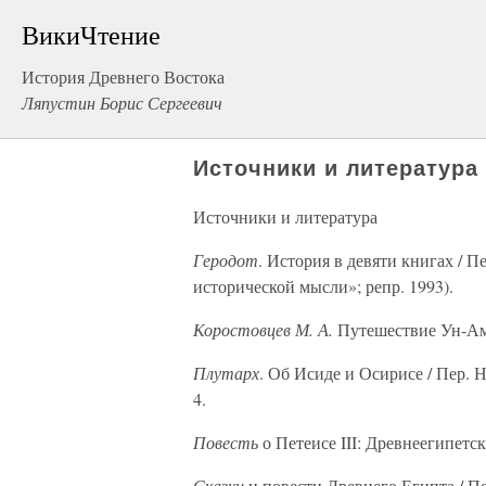
ВикиЧтение
История Древнего Востока
Ляпустин Борис Сергеевич
Источники и литература
Источники и литература
Геродот
. История в девяти книгах / П
исторической мысли»; репр. 1993).
Коростовцев М. А.
Путешествие Ун-Аму
Плутарх
. Об Исиде и Осирисе / Пер. 
4.
Повесть
о Петеисе III: Древнеегипетск
Сказки
и повести Древнего Египта / Пе