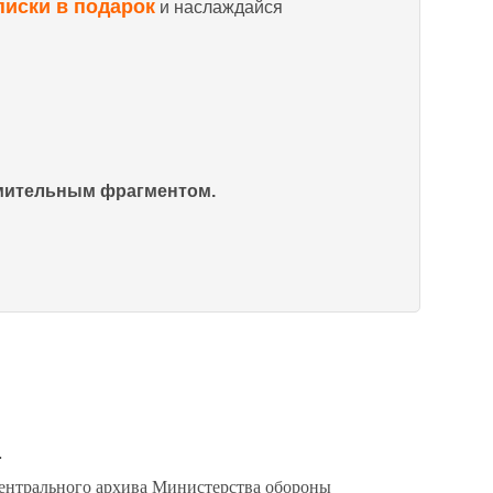
писки в подарок
и наслаждайся
омительным фрагментом.
и
ентрального архива Министерства обороны