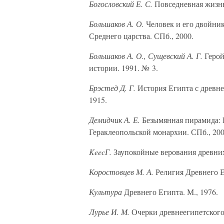
Богословский Е. С.
Повседневная жизнь 
Большаков А. О.
Человек и его двойник
Среднего царства. СПб., 2000.
Большаков А. О., Сущевский А. Г.
Герой
истории. 1991. № 3.
Брэстед Д. Г.
История Египта с древней
1915.
Демидчик А. Е.
Безымянная пирамида: 
Гераклеопольской монархии. СПб., 200
KeecГ.
Заупокойные верования древних 
Коростовцев М. А.
Религия Древнего Ег
Культура
Древнего Египта. М., 1976.
Лурье И. М.
Очерки древнеегипетского п