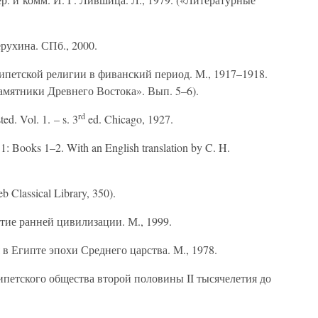
рухина. СПб., 2000.
петской религии в фиванский период. М., 1917–1918.
амятники Древнего Востока». Вып. 5–6).
rd
ed. Vol. 1. – s. 3
ed. Chicago, 1927.
 1: Books 1–2. With an English translation by C. H.
b Classical Library, 350).
тие ранней цивилизации. М., 1999.
 Египте эпохи Среднего царства. М., 1978.
петского общества второй половины II тысячелетия до