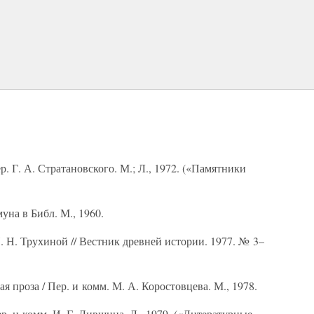
ер. Г. А. Стратановского. М.; Л., 1972. («Памятники
на в Библ. М., 1960.
Н. Н. Трухиной // Вестник древней истории. 1977. № 3–
ая проза / Пер. и комм. М. А. Коростовцева. М., 1978.
р. и комм. И. Г. Лившица. Л., 1979. («Литературные