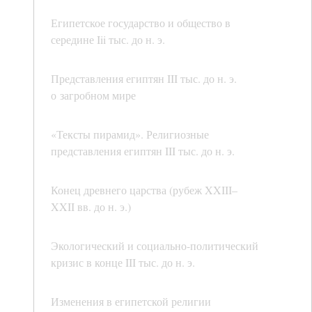
Египетское государство и общество в
середине Iii тыс. до н. э.
Представления египтян III тыс. до н. э.
о загробном мире
«Тексты пирамид». Религиозные
представления египтян III тыс. до н. э.
Конец древнего царства (рубеж XXIII–
XXII вв. до н. э.)
Экологический и социально-политический
кризис в конце III тыс. до н. э.
Изменения в египетской религии