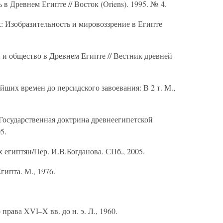
в Древнем Египте // Восток (Oriens). 1995. № 4.
: Изобразительность и мировоззрение в Египте
 и общество в Древнем Египте // Вестник древней
ших времен до персидского завоевания: В 2 т. М.,
Государственная доктрина древнеегипетской
5.
египтян/Пер. И.В.Богданова. СПб., 2005.
ипта. М., 1976.
рава XVI–X вв. до н. э. Л., 1960.