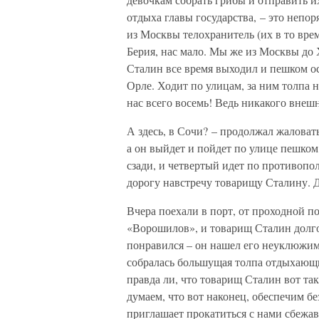
отдыха главы государства, – это непо
из Москвы телохранитель (их в то вр
Берия, нас мало. Мы же из Москвы до 
Сталин все время выходил и пешком о
Орле. Ходит по улицам, за ним толпа
нас всего восемь! Ведь никакого внеш
А здесь, в Сочи? – продолжал жаловат
а он выйдет и пойдет по улице пешком
сзади, и четвертый идет по противопо
дорогу навстречу товарищу Сталину. Д
Вчера поехали в порт, от проходной п
«Ворошилов», и товарищ Сталин долго 
понравился – он нашел его неуклюжим
собралась большущая толпа отдыхающих
правда ли, что товарищ Сталин вот та
думаем, что вот наконец, обеспечим б
приглашает прокатиться с нами сбежа