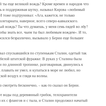
й ты еще великий вождь? Кроме времен и народов что
ясь и поддерживая шутку, называл Кирова «любимый
И тоже подтрунивал: «Ага, кажется, не только
олетариата, наверное, всего северо-кавказского.
й вождь? Ты что думаешь, у меня семь пядей во лбу?
тобы знать все, чьим ты был любимым вождем». И то,
осился безразлично, вызывало у Берии еще большее
вал спускавшийся по ступенькам Сталин, одетый так
и белой штатской фуражке. В руках у Сталина была
ни по длинной тропинке, разговаривая, двинулись к
плавать не умел, и купаться в море не любил, но
кой воздух и глядя на волны.
 смотреть бесконечно, – как-то сказал он Берии.
от воды под деревянный грибок, телохранители
 их с флангов и с тыла, и Сталин продолжил начатый