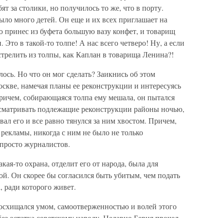
ят за столики, но получилось то же, что в порту.
ло много детей. Он еще и их всех приглашает на
ю принес из буфета большую вазу конфет, и товарищ
 Это в такой-то толпе! А нас всего четверо! Ну, а если
стрелить из толпы, как Каплан в товарища Ленина?!
лось. Но что он мог сделать? Заикнись об этом
оскве, намечая планы ее реконструкции и интересуясь
Причем, собирающаяся толпа ему мешала, он пытался
 осматривать подлежащие реконструкции районы ночью,
авал его и все равно тянулся за ним хвостом. Причем,
 рекламы, никогда с ним не было не только
 просто журналистов.
акая-то охрана, отделит его от народа, была для
й. Он скорее бы согласился быть убитым, чем подать
, ради которого живет.
восхищался умом, самоотверженностью и волей этого
ез остатка советскому народу. Недавно Берия прочел