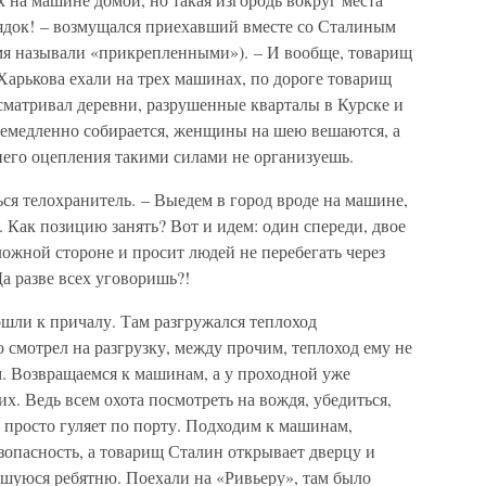
рядок! – возмущался приехавший вместе со Сталиным
емя называли «прикрепленными»). – И вообще, товарищ
Харькова ехали на трех машинах, по дороге товарищ
сматривал деревни, разрушенные кварталы в Курске и
 немедленно собирается, женщины на шею вешаются, а
него оцепления такими силами не организуешь.
ься телохранитель. – Выедем в город вроде на машине,
. Как позицию занять? Вот и идем: один спереди, двое
ложной стороне и просит людей не перебегать через
а разве всех уговоришь?!
ошли к причалу. Там разгружался теплоход
смотрел на разгрузку, между прочим, теплоход ему не
. Возвращаемся к машинам, а у проходной уже
. Ведь всем охота посмотреть на вождя, убедиться,
к просто гуляет по порту. Подходим к машинам,
езопасность, а товарищ Сталин открывает дверцу и
вшуюся ребятню. Поехали на «Ривьеру», там было