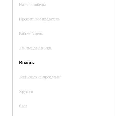
Начало победы
Прощенный предатель
Рабочий день
Тайные союзники
Вождь
Технические проблемы
Хрущев
Сын