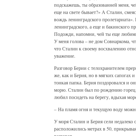
подскажешь, ты образованней меня, че
еще на свете бывает?» А Сталин, сме
вождь ленинградского пролетариата». 
ленинградского, а еще и бакинского пр
Подожди, напомни, чей ты еще любимы
У меня голова – не дом Совнаркома, ч
что Сталин к своему восхвалению отн
уважение.
Разговор Берии с телохранителем прер
же, как и Берия, но в мягких сапогах 
тонкая папка. Берия поздоровался и о
морю. Сталин был по рождению горец, 
любил посидеть на берегу, вдыхая морс
– На пламя огня и текущую воду можно
У моря Сталин и Берия сели недалеко 
расположились метрах в 50, прикрывая
разговор.