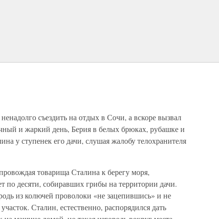
ненадолго съездить на отдых в Сочи, а вскоре вызвал
ечный и жаркий день, Берия в белых брюках, рубашке и
ина у ступенек его дачи, слушая жалобу телохранителя
опровождая товарища Сталина к берегу моря,
ет по десяти, собиравших грибы на территории дачи.
родь из колючей проволоки «не зацепившись» и не
участок. Сталин, естественно, распорядился дать
х на машине домой, но такая изгородь вокруг места