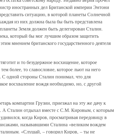
нистр иностранных дел Британской империи Энтони
 представить ситуацию, в которой планеты Солнечной
каждая из них должна была бы быть представлена
т планеты Земля должен быть делегирован Сталин.
века, который бы мог лучшим образом защитить
 этим мнением британского государственного деятеля
 тяготит и то безудержное восхищение, которое
 тем более, то славословие, которое льют на него
 С одной стороны Сталин понимал, что для
кое восхваление вождя необходимо, но, с другой
ретарь компартии Грузии, приезжал на эту же дачу к
 А Сталин отдыхал вместе с С.М. Кировым, с которым
удивился, когда Киров, просматривая передовицу в
 писаками, называвшими Сталина «великим вождем
Сталиным. «Слушай, – говорил Киров, – ты не