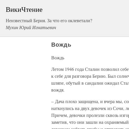
ВикиЧтение
Неизвестный Берия. За что его оклеветали?
Мухин Юрий Игнатьевич
Вождь
Вождь
Летом 1946 года Сталин позволил себе 
к себе для разговора Берию. Был солн
шляпе, обутый в сандалии ожидал Стал
вождя.
– Дача плохо защищена, и вчера мы, с
наткнулись на двух девочек из Сочи, л
Причем, девочки пролезли сквозь изго
заметив, что они зашли на охраняемый 
девочкам собрать грибы и отправить и