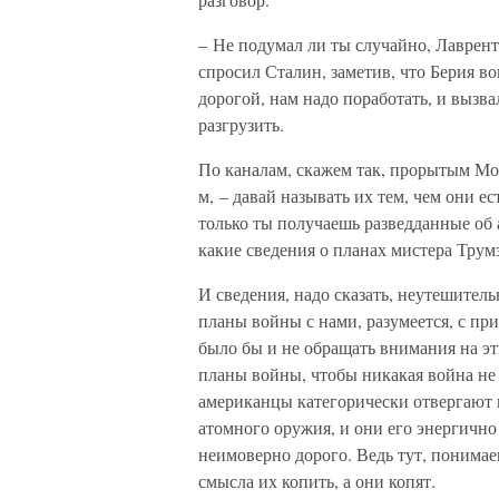
– Не подумал ли ты случайно, Лаврент
спросил Сталин, заметив, что Берия во
дорогой, нам надо поработать, и вызвал
разгрузить.
По каналам, скажем так, прорытым Мо
м, – давай называть их тем, чем они е
только ты получаешь разведданные об 
какие сведения о планах мистера Трум
И сведения, надо сказать, неутешител
планы войны с нами, разумеется, с п
было бы и не обращать внимания на эти
планы войны, чтобы никакая война не з
американцы категорически отвергают 
атомного оружия, и они его энергично 
неимоверно дорого. Ведь тут, понимае
смысла их копить, а они копят.