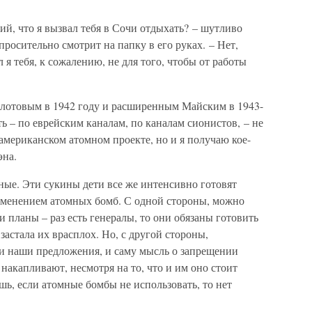
ий, что я вызвал тебя в Сочи отдыхать? – шутливо
просительно смотрит на папку в его руках. – Нет,
 я тебя, к сожалению, не для того, чтобы от работы
лотовым в 1942 году и расширенным Майским в 1943-
сть – по еврейским каналам, по каналам сионистов, – не
американском атомном проекте, но и я получаю кое-
эна.
ьные. Эти сукины дети все же интенсивно готовят
рименением атомных бомб. С одной стороны, можно
 планы – раз есть генералы, то они обязаны готовить
астала их врасплох. Но, с другой стороны,
и наши предложения, и саму мысль о запрещении
накапливают, несмотря на то, что и им оно стоит
шь, если атомные бомбы не использовать, то нет