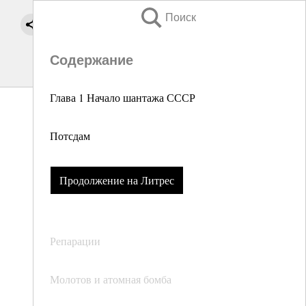
Поиск
Содержание
Глава 1 Начало шантажа СССР
Потсдам
Продолжение на Литрес
Репарации
Молотов и атомная бомба