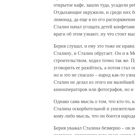
открытое кафе, зашли туда, усадили реб
Отдыхающие окружили, и среди них бы
лимонад, да еще я по его распоряжени
Сталин начал угощать детей конфетами.
враги об этом узнают, ну что стоит вы
Берия слушал, и ему это тоже не нрави
Сталину, и Сталин обругает. Он и в М
строительством, ходил точно так же. 
уговорить ее разойтись, а потом стал
но и это не спасало – народ как-то узн
Сталин не делал из этого ни малейшей
кинооператоров или фотографов, но и
Однако сама мысль о том, что кто-то, к
Сталина оскорбительной и унизительно
кому-либо мысль, что он боится народа
Берия уважал Сталина безмерно – он 
человека, отдающего всю свою жизнь б