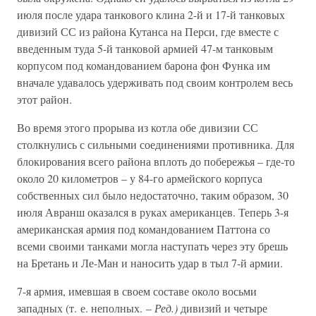
июля после удара танкового клина 2-й и 17-й танковых
дивизий СС из района Кутанса на Перси, где вместе с
введенным туда 5-й танковой армией 47-м танковым
корпусом под командованием барона фон Функа им
вначале удавалось удерживать под своим контролем весь
этот район.
Во время этого прорыва из котла обе дивизии СС
столкнулись с сильными соединениями противника. Для
блокирования всего района вплоть до побережья – где-то
около 20 километров – у 84-го армейского корпуса
собственных сил было недостаточно, таким образом, 30
июля Авранш оказался в руках американцев. Теперь 3-я
американская армия под командованием Паттона со
всеми своими танками могла наступать через эту брешь
на Бретань и Ле-Ман и наносить удар в тыл 7-й армии.
7-я армия, имевшая в своем составе около восьми
западных (т. е. неполных. –
Ред.)
дивизий и четыре