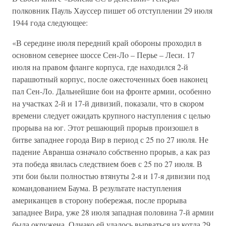
полковник Пауль Хауссер пишет об отступлении 29 июля
1944 года следующее:
«В середине июля передний край обороны проходил в
основном севернее шоссе Сен-Лo – Перье – Леси. 17
июля на правом фланге корпуса, где находился 2-й
парашютный корпус, после ожесточенных боев наконец
пал Сен-Ло. Дальнейшие бои на фронте армии, особенно
на участках 2-й и 17-й дивизий, показали, что в скором
времени следует ожидать крупного наступления с целью
прорыва на юг. Этот решающий прорыв произошел в
битве западнее города Вир в период с 25 по 27 июля. Не
падение Авранша означало собственно прорыв, а как раз
эта победа явилась следствием боев с 25 по 27 июля. В
эти бои были полностью втянуты 2-я и 17-я дивизии под
командованием Баума. В результате наступления
американцев в сторону побережья, после прорыва
западнее Вира, уже 28 июля западная половина 7-й армии
была окружена. Однако ей удалось вырваться из котла 29