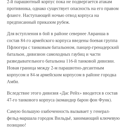
2-й парашютный корпус пока не подвергается атакам
противника, однако существует опасность на его правом
фланге. Наступающей ночью отвод корпуса на
предписанный приказом рубеж.
Для вступления в бой в районе севернее Авранша в
состав 84-го армейского корпуса введены боевая группа
Пфлюгера с танковым батальоном, панцер-гренадерский
батальон, дивизион самоходных гаубиц и части
разведывательного батальона 116-й танковой дивизии.
Новая граница между 2-м парашютно-десантным
корпусом и 84-м армейским корпусом в районе городка
Амби.
Вследствие этого дивизия «Дас Рейх» вводится в состав
47-го танкового корпуса (командир барон фон Функ).
Самую большую озабоченность вызывает у генерал-
фельд-маршала городок Вильдьё, занимающий ключевую
позицию!