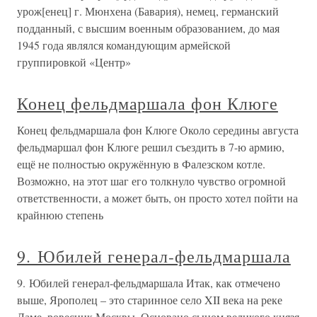
урож[енец] г. Мюнхена (Бавария), немец, германский
подданный, с высшим военным образованием, до мая
1945 года являлся командующим армейской
группировкой «Центр»
Конец фельдмаршала фон Клюге
Конец фельдмаршала фон Клюге Около середины августа
фельдмаршал фон Клюге решил съездить в 7-ю армию,
ещё не полностью окружённую в Фалезском котле.
Возможно, на этот шаг его толкнуло чувство огромной
ответственности, а может быть, он просто хотел пойти на
крайнюю степень
9. Юбилей генерал-фельдмаршала
9. Юбилей генерал-фельдмаршала Итак, как отмечено
выше, Ярополец – это старинное село XII века на реке
Ламе, ровесник Москвы. Основано сыном великого князя