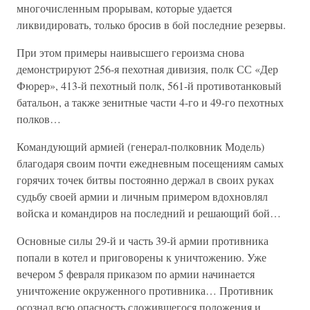
многочисленным прорывам, которые удается
ликвидировать, только бросив в бой последние резервы.
При этом примеры наивысшего героизма снова
демонстрируют 256-я пехотная дивизия, полк СС «Дер
Фюрер», 413-й пехотный полк, 561-й противотанковый
батальон, а также зенитные части 4-го и 49-го пехотных
полков…
Командующий армией (генерал-полковник Модель)
благодаря своим почти ежедневным посещениям самых
горячих точек битвы постоянно держал в своих руках
судьбу своей армии и личным примером вдохновлял
войска и командиров на последний и решающий бой…
Основные силы 29-й и часть 39-й армии противника
попали в котел и приговорены к уничтожению. Уже
вечером 5 февраля приказом по армии начинается
уничтожение окруженного противника… Противник
осознал всю опасность сложившегося положения и