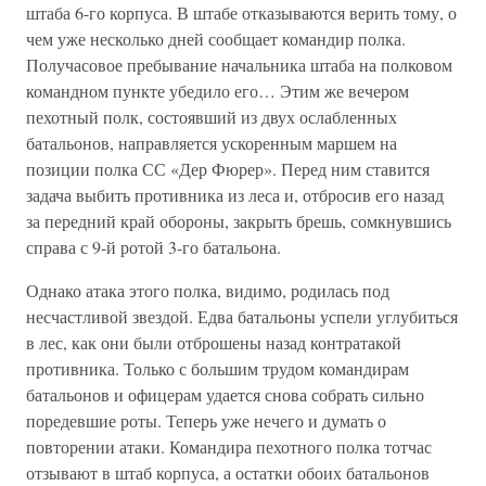
штаба 6-го корпуса. В штабе отказываются верить тому, о
чем уже несколько дней сообщает командир полка.
Получасовое пребывание начальника штаба на полковом
командном пункте убедило его… Этим же вечером
пехотный полк, состоявший из двух ослабленных
батальонов, направляется ускоренным маршем на
позиции полка СС «Дер Фюрер». Перед ним ставится
задача выбить противника из леса и, отбросив его назад
за передний край обороны, закрыть брешь, сомкнувшись
справа с 9-й ротой 3-го батальона.
Однако атака этого полка, видимо, родилась под
несчастливой звездой. Едва батальоны успели углубиться
в лес, как они были отброшены назад контратакой
противника. Только с большим трудом командирам
батальонов и офицерам удается снова собрать сильно
поредевшие роты. Теперь уже нечего и думать о
повторении атаки. Командира пехотного полка тотчас
отзывают в штаб корпуса, а остатки обоих батальонов