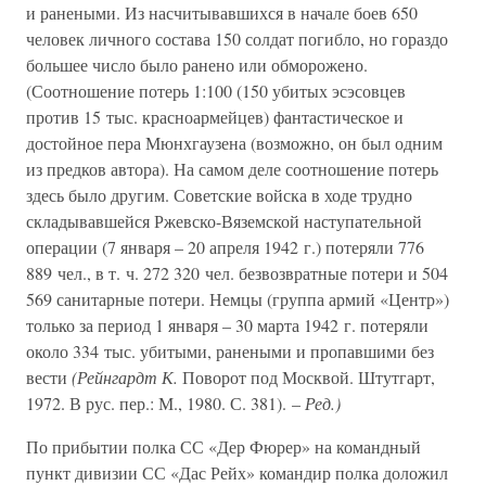
и ранеными. Из насчитывавшихся в начале боев 650
человек личного состава 150 солдат погибло, но гораздо
большее число было ранено или обморожено.
(Соотношение потерь 1:100 (150 убитых эсэсовцев
против 15 тыс. красноармейцев) фантастическое и
достойное пера Мюнхгаузена (возможно, он был одним
из предков автора). На самом деле соотношение потерь
здесь было другим. Советские войска в ходе трудно
складывавшейся Ржевско-Вяземской наступательной
операции (7 января – 20 апреля 1942 г.) потеряли 776
889 чел., в т. ч. 272 320 чел. безвозвратные потери и 504
569 санитарные потери. Немцы (группа армий «Центр»)
только за период 1 января – 30 марта 1942 г. потеряли
около 334 тыс. убитыми, ранеными и пропавшими без
вести
(Рейнгардт К.
Поворот под Москвой. Штутгарт,
1972. В рус. пер.: М., 1980. С. 381). –
Ред.)
По прибытии полка СС «Дер Фюрер» на командный
пункт дивизии СС «Дас Рейх» командир полка доложил