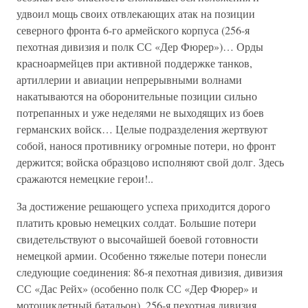
удвоил мощь своих отвлекающих атак на позиции
северного фронта 6-го армейского корпуса (256-я
пехотная дивизия и полк СС «Дер Фюрер»)… Орды
красноармейцев при активной поддержке танков,
артиллерии и авиации непрерывными волнами
накатываются на оборонительные позиции сильно
потрепанных и уже неделями не выходящих из боев
германских войск… Целые подразделения жертвуют
собой, нанося противнику огромные потери, но фронт
держится; войска образцово исполняют свой долг. Здесь
сражаются немецкие герои!..
За достижение решающего успеха приходится дорого
платить кровью немецких солдат. Большие потери
свидетельствуют о высочайшей боевой готовности
немецкой армии. Особенно тяжелые потери понесли
следующие соединения: 86-я пехотная дивизия, дивизия
СС «Дас Рейх» (особенно полк СС «Дер Фюрер» и
мотоциклетный батальон), 256-я пехотная дивизия