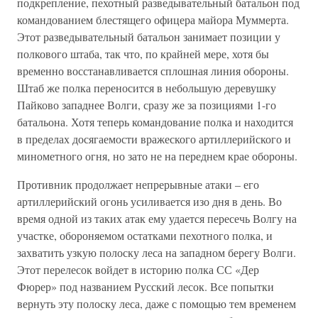
подкрепление, пехотный разведывательный батальон под
командованием блестящего офицера майора Муммерта.
Этот разведывательный батальон занимает позиции у
полкового штаба, так что, по крайней мере, хотя бы
временно восстанавливается сплошная линия обороны.
Штаб же полка переносится в небольшую деревушку
Пайково западнее Волги, сразу же за позициями 1-го
батальона. Хотя теперь командование полка и находится
в пределах досягаемости вражеского артиллерийского и
минометного огня, но зато не на переднем крае обороны.
Противник продолжает непрерывные атаки – его
артиллерийский огонь усиливается изо дня в день. Во
время одной из таких атак ему удается пересечь Волгу на
участке, обороняемом остатками пехотного полка, и
захватить узкую полоску леса на западном берегу Волги.
Этот перелесок войдет в историю полка СС «Дер
Фюрер» под названием Русский лесок. Все попытки
вернуть эту полоску леса, даже с помощью тем временем