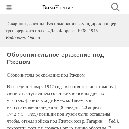
ВикиЧтение
Товарищи до конца. Воспоминания командиров панцер-
гренадерского полка «Дер Фюрер». 1938–1945
Вайдингер Отто
Оборонительное сражение под
Ржевом
Оборонительное сражение под Ржевом
В середине января 1942 года в соответствии с планом (в
связи с наступлением советских войск на других
участках фронта в ходе Ржевско-Вяземской
наступательной операции (8 января – 20 апреля
1942 г.). –
Ред.)
позиции под Рузой были оставлены,
чтобы, отведя войска под Гжатск (совр. Гагарин. –
Ред.),
сократить фронт и создать новую линию обороны. В