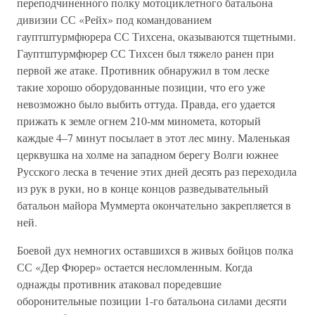
переподчиненного полку мотоциклетного батальона
дивизии СС «Рейх» под командованием
гауптштурмфюрера СС Тихсена, оказываются тщетными.
Гауптштурмфюрер СС Тихсен был тяжело ранен при
первой же атаке. Противник обнаружил в том леске
такие хорошо оборудованные позиции, что его уже
невозможно было выбить оттуда. Правда, его удается
прижать к земле огнем 210-мм миномета, который
каждые 4–7 минут посылает в этот лес мину. Маленькая
церквушка на холме на западном берегу Волги южнее
Русского леска в течение этих дней десять раз переходила
из рук в руки, но в конце концов разведывательный
батальон майора Муммерта окончательно закрепляется в
ней.
Боевой дух немногих оставшихся в живых бойцов полка
СС «Дер Фюрер» остается несломленным. Когда
однажды противник атаковал поредевшие
оборонительные позиции 1-го батальона силами десяти