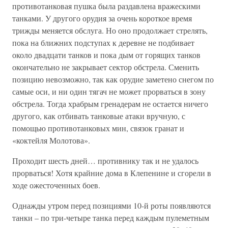
противотанковая пушка была раздавлена вражескими
танками. У другого орудия за очень короткое время
трижды меняется обслуга. Но оно продолжает стрелять,
пока на ближних подступах к деревне не подбивает
около двадцати танков и пока дым от горящих танков
окончательно не закрывает сектор обстрела. Сменить
позицию невозможно, так как орудие заметено снегом по
самые оси, и ни один тягач не может прорваться в зону
обстрела. Тогда храбрым гренадерам не остается ничего
другого, как отбивать танковые атаки вручную, с
помощью противотанковых мин, связок гранат и
«коктейля Молотова».
Проходит шесть дней… противнику так и не удалось
прорваться! Хотя крайние дома в Клепенине и сгорели в
ходе ожесточенных боев.
Однажды утром перед позициями 10-й роты появляются
танки – по три-четыре танка перед каждым пулеметным