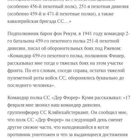
(особенно 456-й пехотный полк), 251-я пехотная дивизия
(особенно 459-й и 471-й пехотные полки), а также
кавалерийская бригада СС…»
Подполковник барон фон Рекум, в 1941 году командир 2-
го батальона 459-го пехотного полка 251-й пехотной
дивизии, писал об оборонительных боях под Ржевом:
«Командир 459-го пехотного полка, полковник Фишер,
рассказывал мне тогда о тяжелых боях на этом участке
фронта. По его словам, соседи справа, остатки тяжелой
пулеметной роты войск СС, оборонялись буквально до
последнего человека».
Командир полка СС «Дер Фюрер» Кумм рассказывал: «17
февраля мне звонил наш командир дивизии,
группенфюрер СС Кляйнхайстеркамп. Он сообщил мне,
что полк СС «Дер Фюрер» на следующий день сменят
другие свежие части, что находившийся в котле
противник уничтожен и что за выдающиеся достижения