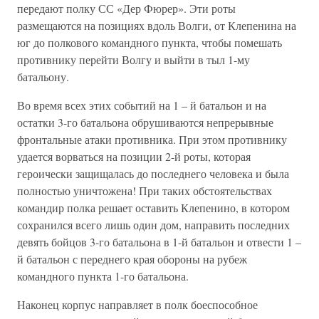
передают полку СС «Дер Фюрер». Эти роты
размещаются на позициях вдоль Волги, от Клепенина на
юг до полкового командного пункта, чтобы помешать
противнику перейти Волгу и выйти в тыл 1-му
батальону.
Во время всех этих событий на 1 – й батальон и на
остатки 3-го батальона обрушиваются непрерывные
фронтальные атаки противника. При этом противнику
удается ворваться на позиции 2-й роты, которая
героически защищалась до последнего человека и была
полностью уничтожена! При таких обстоятельствах
командир полка решает оставить Клепенино, в котором
сохранился всего лишь один дом, направить последних
девять бойцов 3-го батальона в 1-й батальон и отвести 1 –
й батальон с переднего края обороны на рубеж
командного пункта 1-го батальона.
Наконец корпус направляет в полк боеспособное