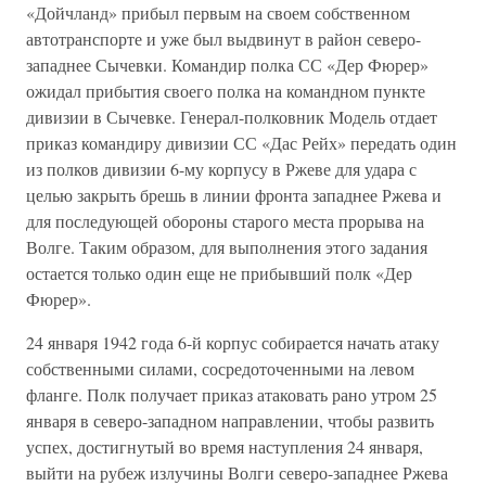
«Дойчланд» прибыл первым на своем собственном
автотранспорте и уже был выдвинут в район северо-
западнее Сычевки. Командир полка СС «Дер Фюрер»
ожидал прибытия своего полка на командном пункте
дивизии в Сычевке. Генерал-полковник Модель отдает
приказ командиру дивизии СС «Дас Рейх» передать один
из полков дивизии 6-му корпусу в Ржеве для удара с
целью закрыть брешь в линии фронта западнее Ржева и
для последующей обороны старого места прорыва на
Волге. Таким образом, для выполнения этого задания
остается только один еще не прибывший полк «Дер
Фюрер».
24 января 1942 года 6-й корпус собирается начать атаку
собственными силами, сосредоточенными на левом
фланге. Полк получает приказ атаковать рано утром 25
января в северо-западном направлении, чтобы развить
успех, достигнутый во время наступления 24 января,
выйти на рубеж излучины Волги северо-западнее Ржева