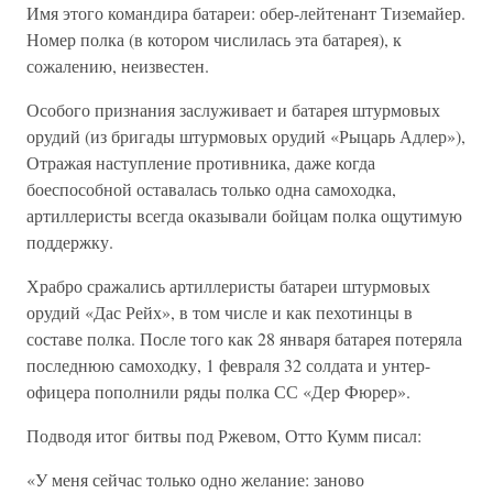
Имя этого командира батареи: обер-лейтенант Тиземайер.
Номер полка (в котором числилась эта батарея), к
сожалению, неизвестен.
Особого признания заслуживает и батарея штурмовых
орудий (из бригады штурмовых орудий «Рыцарь Адлер»),
Отражая наступление противника, даже когда
боеспособной оставалась только одна самоходка,
артиллеристы всегда оказывали бойцам полка ощутимую
поддержку.
Храбро сражались артиллеристы батареи штурмовых
орудий «Дас Рейх», в том числе и как пехотинцы в
составе полка. После того как 28 января батарея потеряла
последнюю самоходку, 1 февраля 32 солдата и унтер-
офицера пополнили ряды полка СС «Дер Фюрер».
Подводя итог битвы под Ржевом, Отто Кумм писал:
«У меня сейчас только одно желание: заново