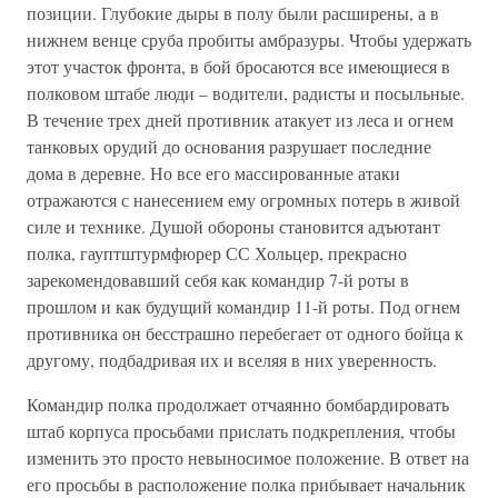
позиции. Глубокие дыры в полу были расширены, а в
нижнем венце сруба пробиты амбразуры. Чтобы удержать
этот участок фронта, в бой бросаются все имеющиеся в
полковом штабе люди – водители, радисты и посыльные.
В течение трех дней противник атакует из леса и огнем
танковых орудий до основания разрушает последние
дома в деревне. Но все его массированные атаки
отражаются с нанесением ему огромных потерь в живой
силе и технике. Душой обороны становится адъютант
полка, гауптштурмфюрер СС Хольцер, прекрасно
зарекомендовавший себя как командир 7-й роты в
прошлом и как будущий командир 11-й роты. Под огнем
противника он бесстрашно перебегает от одного бойца к
другому, подбадривая их и вселяя в них уверенность.
Командир полка продолжает отчаянно бомбардировать
штаб корпуса просьбами прислать подкрепления, чтобы
изменить это просто невыносимое положение. В ответ на
его просьбы в расположение полка прибывает начальник