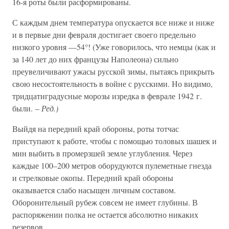
16-я роты были расформированы.
С каждым днем температура опускается все ниже и ниже
и в первые дни февраля достигает своего предельно
низкого уровня —54°! (Уже говорилось, что немцы (как и
за 140 лет до них французы Наполеона) сильно
преувеличивают ужасы русской зимы, пытаясь прикрыть
свою несостоятельность в войне с русскими. Но видимо,
тридцатиградусные морозы изредка в феврале 1942 г.
были. –
Ред.)
Выйдя на передний край обороны, роты тотчас
приступают к работе, чтобы с помощью толовых шашек и
мин выбить в промерзшей земле углубления. Через
каждые 100–200 метров оборудуются пулеметные гнезда
и стрелковые окопы. Передний край обороны
оказывается слабо насыщен личным составом.
Оборонительный рубеж совсем не имеет глубины. В
распоряжении полка не остается абсолютно никаких
резервов.