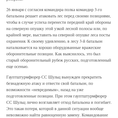
26 января с согласия командира полка командир 3-го
батальона решает атаковать лес перед своими позициями,
чтобы в случае успеха перенести передний край обороны
на северную опушку этой узкой лесной полосы или, по
крайней мере, выставить на северной опушке леса посты
охранения. К своему удивлению, в лесу 3-й батальон
наталкивается на хорошо оборудованные вражеские
оборонительные позиции. Как выяснилось, это был
старый оборонительный рубеж русских, подготовленный
еще осенью.
Гауптштурмфюрер СС Шульц вынужден прекратить
безнадежную атаку и отвести свой батальон, по
возможности «невредимым», назад на уже
подготовленные позиции. При этом гауптштурмфюрер
СС Шульц лично возглавляет отход батальона и погибает.
Это такая потеря, которой в данной ситуации вообще
невозможно найти равноценную замену. Командование