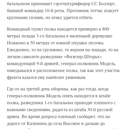
батальоном принимает гауптштурмфюрер СС Боллерт,
бывший командир 10-й роты. Противник тотчас атакует
крупными силами, но атаку удается отбить.
Командный пункт полка находится примерно в 800
метрах позади 3-го батальона в маленькой деревушке
Ножкино в 50 метрах от южной опушки лесочка.
Ежедневно, то на грузовике, то верхом на лошади, то на
легком самолете-разведчике «Физелер-Шторьх»
командующий 9-й армией, генерал-полковник Модель,
наведывался в расположение полка, так как этот участок
фронта казался ему наиболее уязвимым.
Где-то на третий день обороны, как раз тогда, когда
генерал-полковник Модель опять находится в штабе
полка, разведчики 1-го батальона приводят пленного с
важными сведениями, радиста из штаба 30-й русской
армии. Во время допроса пленный сообщает, что на
дороге от Калинина до села Высокое и дальше до