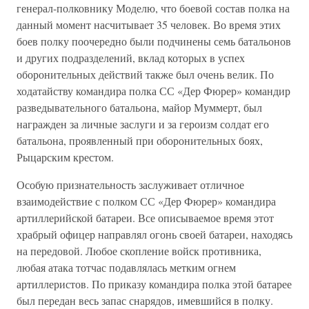
генерал-полковнику Моделю, что боевой состав полка на
данный момент насчитывает 35 человек. Во время этих
боев полку поочередно были подчинены семь батальонов
и других подразделений, вклад которых в успех
оборонительных действий также был очень велик. По
ходатайству командира полка СС «Дер Фюрер» командир
разведывательного батальона, майор Муммерт, был
награжден за личные заслуги и за героизм солдат его
батальона, проявленный при оборонительных боях,
Рыцарским крестом.
Особую признательность заслуживает отличное
взаимодействие с полком СС «Дер Фюрер» командира
артиллерийской батареи. Все описываемое время этот
храбрый офицер направлял огонь своей батареи, находясь
на передовой. Любое скопление войск противника,
любая атака тотчас подавлялась метким огнем
артиллеристов. По приказу командира полка этой батарее
был передан весь запас снарядов, имевшийся в полку.