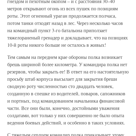
гнездом и пехотным окопом – и с расстояния 30–40
метров открывают огонь из всех пушек по позициям
роты. Этот огненный ураган продолжается полчаса,
потом танки отходят назад в лес. Через несколько часов
на командный пункт 3-го батальона приползает
тяжелораненый гренадер и докладывает, что на позициях
10-й роты никого больше не осталось в живых!
Тем самым на переднем крае обороны полка возникает
брешь шириной более километра. У командира полка нет
резервов, чтобы закрыть ее! В ответ на его настоятельную
просьбу штаб корпуса высылает для закрытия бреши
сводную роту численностью сто двадцать человек,
созданную в спешке из водителей, поваров, сапожников
и портных, под командованием начальника финансовой
части. Все они были, конечно, достойными уважения
солдатами, вот только у них совершенно не было опыта
ведения боевых действий, и особенно в таких условиях.
С тяжелым сердцем командир полка приказывает этому