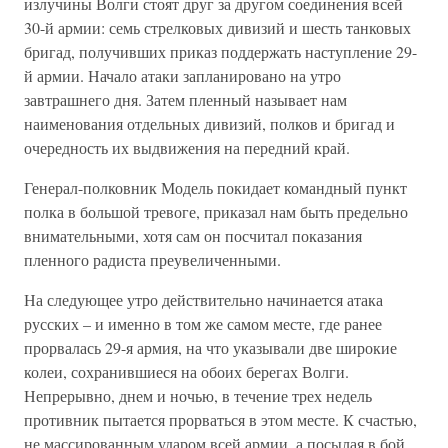
излучины Волги стоят друг за другом соединения всей
30-й армии: семь стрелковых дивизий и шесть танковых
бригад, получивших приказ поддержать наступление 29-
й армии. Начало атаки запланировано на утро
завтрашнего дня. Затем пленный называет нам
наименования отдельных дивизий, полков и бригад и
очередность их выдвижения на передний край.
Генерал-полковник Модель покидает командный пункт
полка в большой тревоге, приказал нам быть предельно
внимательными, хотя сам он посчитал показания
пленного радиста преувеличенными.
На следующее утро действительно начинается атака
русских – и именно в том же самом месте, где ранее
прорвалась 29-я армия, на что указывали две широкие
колеи, сохранившиеся на обоих берегах Волги.
Непрерывно, днем и ночью, в течение трех недель
противник пытается прорваться в этом месте. К счастью,
не массированным ударом всей армии, а посылая в бой