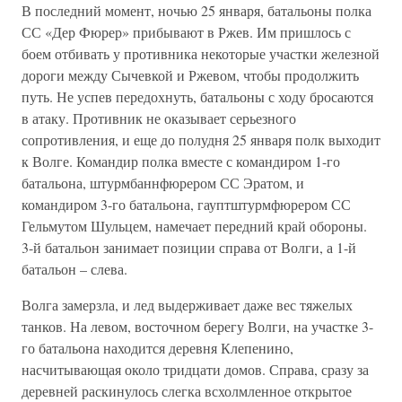
В последний момент, ночью 25 января, батальоны полка
СС «Дер Фюрер» прибывают в Ржев. Им пришлось с
боем отбивать у противника некоторые участки железной
дороги между Сычевкой и Ржевом, чтобы продолжить
путь. Не успев передохнуть, батальоны с ходу бросаются
в атаку. Противник не оказывает серьезного
сопротивления, и еще до полудня 25 января полк выходит
к Волге. Командир полка вместе с командиром 1-го
батальона, штурмбаннфюрером СС Эратом, и
командиром 3-го батальона, гауптштурмфюрером СС
Гельмутом Шульцем, намечает передний край обороны.
3-й батальон занимает позиции справа от Волги, а 1-й
батальон – слева.
Волга замерзла, и лед выдерживает даже вес тяжелых
танков. На левом, восточном берегу Волги, на участке 3-
го батальона находится деревня Клепенино,
насчитывающая около тридцати домов. Справа, сразу за
деревней раскинулось слегка всхолмленное открытое