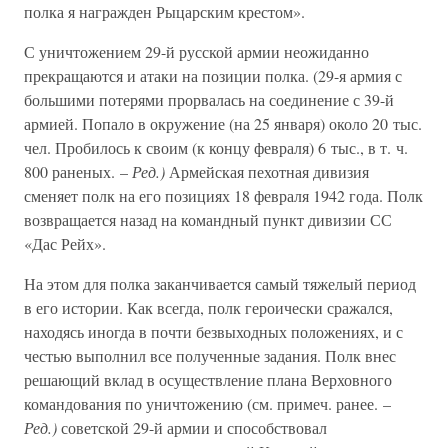
полка я награжден Рыцарским крестом».
С уничтожением 29-й русской армии неожиданно
прекращаются и атаки на позиции полка. (29-я армия с
большими потерями прорвалась на соединение с 39-й
армией. Попало в окружение (на 25 января) около 20 тыс.
чел. Пробилось к своим (к концу февраля) 6 тыс., в т. ч.
800 раненых. –
Ред.)
Армейская пехотная дивизия
сменяет полк на его позициях 18 февраля 1942 года. Полк
возвращается назад на командный пункт дивизии СС
«Дас Рейх».
На этом для полка заканчивается самый тяжелый период
в его истории. Как всегда, полк героически сражался,
находясь иногда в почти безвыходных положениях, и с
честью выполнил все полученные задания. Полк внес
решающий вклад в осуществление плана Верховного
командования по уничтожению (см. примеч. ранее. –
Ред.)
советской 29-й армии и способствовал