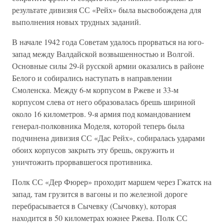
результате дивизия СС «Рейх» была высвобождена для
выполнения новых трудных заданий.
В начале 1942 года Советам удалось прорваться на юго-
запад между Валдайской возвышенностью и Волгой.
Основные силы 29-й русской армии оказались в районе
Белого и собирались наступать в направлении
Смоленска. Между 6-м корпусом в Ржеве и 33-м
корпусом слева от него образовалась брешь шириной
около 16 километров. 9-я армия под командованием
генерал-полковника Моделя, которой теперь была
подчинена дивизия СС «Дас Рейх», собиралась ударами
обоих корпусов закрыть эту брешь, окружить и
уничтожить прорвавшегося противника.
Полк СС «Дер Фюрер» проходит маршем через Гжатск на
запад, там грузится в вагоны и по железной дороге
перебрасывается в Сычевку (Сычовку), которая
находится в 50 километрах южнее Ржева. Полк СС