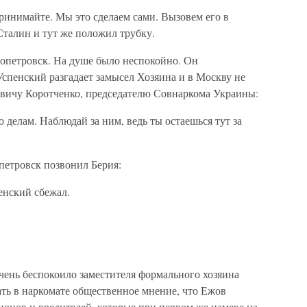
ринимайте. Мы это сделаем сами. Вызовем его в
Сталин и тут же положил трубку.
ропетровск. На душе было неспокойно. Он
спенский разгадает замысел Хозяина и в Москву не
евичу Коротченко, председателю Совнаркома Украины:
делам. Наблюдай за ним, ведь ты остаешься тут за
етровск позвонил Берия:
енский сбежал.
чень беспокоило заместителя формального хозяина
ть в наркомате общественное мнение, что Ежов
ионов и вредителей, которые при первом же намеке на