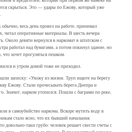
ются скрыться. Это — удары по Ежову, который уже
.
 обычно, весь день провел на работе, принимал
х, читал оперативные материалы. В шесть вечера
. Около девяти вернулся в наркомат в штатском с
тра работал над бумагами, а потом покинул здание, но
, что хочет прогуляться пешком.
явился и утром домой тоже не приходил.
нашли записку: «Ухожу из жизни. Труп ищите на берегу
кву Ежову. Стали прочесывать берега Днепра и
о. Значит, нарком утопился. Пошли с баграми по реке,
или в самоубийство наркома. Вскоре мутить воду в
икам стало ясно, что их бывший начальник
то довольно-таки грубо: человек решает свести счеты с
ри этом… раздеться до трусов. В предсмертной записке