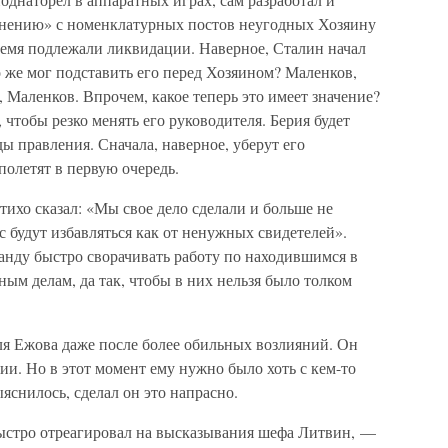
снению» с номенклатурных постов неугодных Хозяину
ремя подлежали ликвидации. Наверное, Сталин начал
 же мог подставить его перед Хозяином? Маленков,
 Маленков. Впрочем, какое теперь это имеет значение?
чтобы резко менять его руководителя. Берия будет
ы правления. Сначала, наверное, уберут его
полетят в первую очередь.
тихо сказал: «Мы свое дело сделали и больше не
 будут избавляться как от ненужных свидетелей».
анду быстро сворачивать работу по находившимся в
ым делам, да так, чтобы в них нельзя было толком
я Ежова даже после более обильных возлияний. Он
ии. Но в этот момент ему нужно было хоть с кем-то
яснилось, сделал он это напрасно.
быстро отреагировал на высказывания шефа Литвин, —