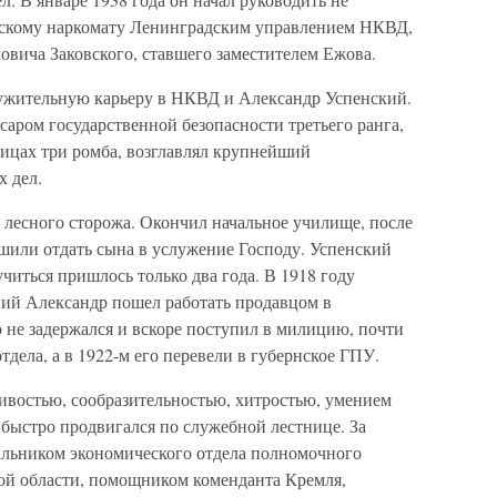
скому наркомату Ленинградским управлением НКВД,
овича Заковского, ставшего заместителем Ежова.
ружительную карьеру в НКВД и Александр Успенский.
саром государственной безопасности третьего ранга,
лицах три ромба, возглавлял крупнейший
 дел.
е лесного сторожа. Окончил начальное училище, после
ешили отдать сына в услужение Господу. Успенский
читься пришлось только два года. В 1918 году
ий Александр пошел работать продавцом в
о не задержался и вскоре поступил в милицию, почти
тдела, а в 1922-м его перевели в губернское ГПУ.
ивостью, сообразительностью, хитростью, умением
 быстро продвигался по служебной лестнице. За
чальником экономического отдела полномочного
ой области, помощником коменданта Кремля,