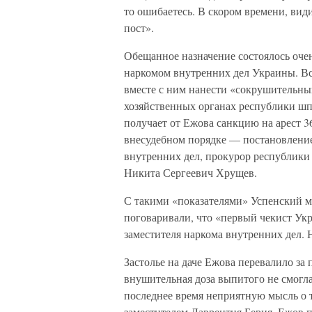
то ошибаетесь. В скором времени, вид
пост».
Обещанное назначение состоялось очен
наркомом внутренних дел Украины. Вс
вместе с ним нанести «сокрушительны
хозяйственных органах республики шп
получает от Ежова санкцию на арест 36
внесудебном порядке — постановлени
внутренних дел, прокурор республики
Никита Сергеевич Хрущев.
С такими «показателями» Успенский м
поговаривали, что «первый чекист Укр
заместителя наркома внутренних дел.
Застолье на даче Ежова перевалило за
внушительная доза выпитого не смогла
последнее время неприятную мысль о 
заместителем Лаврентия Берия. Ежов п