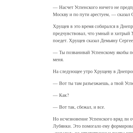
— Насчет Успенского ничего не предп
Москву и по пути арестуем, — сказал 
Хрущев в это время собирался в Днеп
предчувствовал, что умный и хитрый У
поедет. Хрущев сказал Демьяну Серге
— Ты позванивай Успенскому якобы по 
меня.
На следующее утро Хрущеву в Днепроп
— Вот ты там разъезжаешь, а твой Усп
— Как?
— Вот так, сбежал, и все.
Но исчезновение Успенского вряд ли о
Лубянки. Это помогало ему формирова
«засылал» на ответственные посты шп