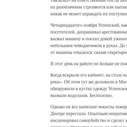
их разоблачение стреляются или пыта
никак не может оправдать их поступки
Четырнадцатого ноября Успенский, как
посетителей, допрашивал арестованны
вызвал машину и поехал домой ужинать
небольшим чемоданчиком в руках. До у
от машины отказался, сказав секретарю
В этот день на работе он больше не по
Когда вскрыли его кабинет, на столе 
реки». Об этом тут же доложили в Мос
обнаружили в кустах одежду Успенског
вызвали водолазов. Бесполезно.
Однако не все киевские чекисты повер
Днепре перестали. Опытным оперативн
инсценировал самоубийство и сделал э
жизнью и бросается в реку, не забыв п