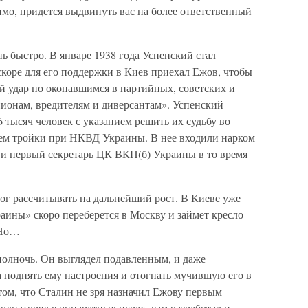
имо, придется выдвинуть вас на более ответственный
ь быстро. В январе 1938 года Успенский стал
коре для его поддержки в Киев приехал Ежов, чтобы
й удар по окопавшимся в партийных, советских и
ионам, вредителям и диверсантам». Успенский
 тысяч человек с указанием решить их судьбу во
ем тройки при НКВД Украины. В нее входили нарком
 и первый секретарь ЦК ВКП(б) Украины в то время
ог рассчитывать на дальнейший рост. В Киеве уже
аины» скоро переберется в Москву и займет кресло
 Но…
 полночь. Он выглядел подавленным, и даже
 поднять ему настроения и отогнать мучившую его в
том, что Сталин не зря назначил Ежову первым
однаторел в аппаратных играх, сам разработал и