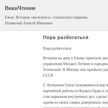
ВикиЧтение
Ежов. История «железного» сталинского наркома
Полянский Алексей Иванович
Пора разбегаться
Пора разбегаться
Вечером на дачу к Ежову приехали дв
управления Михаил Литвин и народны
Успенский. В Москву они прибыли для 
СССР.
С Литвиным Ежов познакомился еще в К
партийной работы из Кызыл-Орды и при
став наркомом внутренних дел, сделал
одним из своих самых доверенных люд
наркомате секретно-политический отде