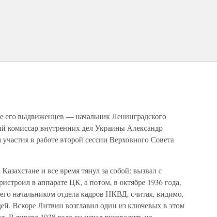
ое его выдвиженцев — начальник Ленинградского
й комиссар внутренних дел Украины Александр
участия в работе второй сессии Верховного Совета
азахстане и все время тянул за собой: вызвал с
строил в аппарате ЦК, а потом, в октябре 1936 года,
 его начальником отдела кадров НКВД, считая, видимо,
ей. Вскоре Литвин возглавил один из ключевых в этом
л. В январе 1938 года он начал руководить не