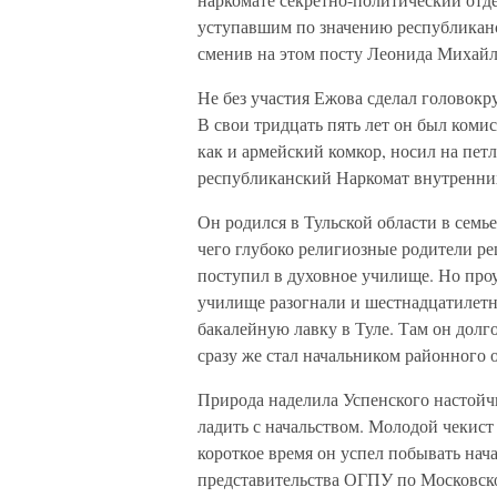
уступавшим по значению республикан
сменив на этом посту Леонида Михайл
Не без участия Ежова сделал головок
В свои тридцать пять лет он был комис
как и армейский комкор, носил на пет
республиканский Наркомат внутренних
Он родился в Тульской области в семь
чего глубоко религиозные родители р
поступил в духовное училище. Но проу
училище разогнали и шестнадцатилетн
бакалейную лавку в Туле. Там он долг
сразу же стал начальником районного о
Природа наделила Успенского настойч
ладить с начальством. Молодой чекист
короткое время он успел побывать на
представительства ОГПУ по Московск