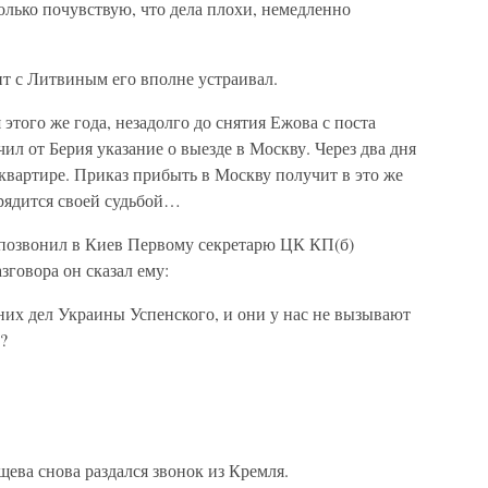
олько почувствую, что дела плохи, немедленно
т с Литвиным его вполне устраивал.
этого же года, незадолго до снятия Ежова с поста
ил от Берия указание о выезде в Москву. Через два дня
 квартире. Приказ прибыть в Москву получит в это же
орядится своей судьбой…
 позвонил в Киев Первому секретарю ЦК КП(б)
зговора он сказал ему:
них дел Украины Успенского, и они у нас не вызывают
?
щева снова раздался звонок из Кремля.