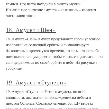
камней. Его часто находили в бинтах мумий.
Изначальное значение амулета – «слияние» – касается
чисто животного
18. Амулет «Шен»
18. Амулет «Шен» Амулет представляет собой условное
изображение солнечной орбиты и символизирует
бесконечный промежуток времени, то есть вечность. Он
помещался тело умершего, чтобы жизнь его длилась, пока
солнце движется по своей орбите в небе. На рисунке в
гробнице
19. Амулет «Ступени»
19. Амулет «Ступени» У этого амулета, по всей
видимости, два значения: восхождение на небеса и
престол Осириса. Согласно легенде, бог Шу вырвал
богиню Нут из объятий Себа и пожелал поднять ее так,