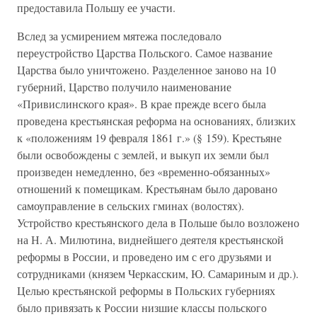
предоставила Польшу ее участи.
Вслед за усмирением мятежа последовало
переустройство Царства Польского. Самое название
Царства было уничтожено. Разделенное заново на 10
губерний, Царство получило наименование
«Привислинского края». В крае прежде всего была
проведена крестьянская реформа на основаниях, близких
к «положениям 19 февраля 1861 г.» (§ 159). Крестьяне
были освобождены с землей, и выкуп их земли был
произведен немедленно, без «временно-обязанных»
отношений к помещикам. Крестьянам было даровано
самоуправление в сельских гминах (волостях).
Устройство крестьянского дела в Польше было возложено
на Н. А. Милютина, виднейшего деятеля крестьянской
реформы в России, и проведено им с его друзьями и
сотрудниками (князем Черкасским, Ю. Самариным и др.).
Целью крестьянской реформы в Польских губерниях
было привязать к России низшие классы польского