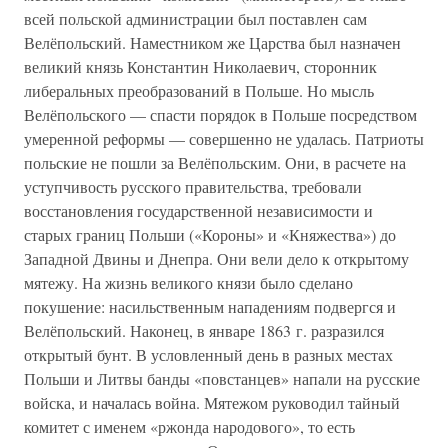
всей польской администрации был поставлен сам
Велёпольский. Наместником же Царства был назначен
великий князь Константин Николаевич, сторонник
либеральных преобразований в Польше. Но мысль
Велёпольского — спасти порядок в Польше посредством
умеренной реформы — совершенно не удалась. Патриоты
польские не пошли за Велёпольским. Они, в расчете на
уступчивость русского правительства, требовали
восстановления государственной независимости и
старых границ Польши («Короны» и «Княжества») до
Западной Двины и Днепра. Они вели дело к открытому
мятежу. На жизнь великого князи было сделано
покушение: насильственным нападениям подвергся и
Велёпольский. Наконец, в январе 1863 г. разразился
открытый бунт. В условленный день в разных местах
Польши и Литвы банды «повстанцев» напали на русские
войска, и началась война. Мятежом руководил тайный
комитет с именем «ржонда народового», то есть