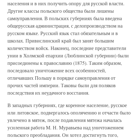
населения и в них получить опору для русской власти.
Другие классы польского общества были лишены
самоуправления. В польских губерниях была введена
общерусская администрация, с делопроизводством на
русском языке. Русский язык стал обязательным и в
школах. Привислинский край был занят большим
количеством войск. Наконец, последние представители
унии в Холмской епархии (Люблинской губернии) были
присоединены к православию (1875). Таким образом,
последовало уничтожение всех особенностей,
отличавших Польшу в порядке самоуправления от
прочих частей империи. Таковы были для поляков
последствия их неудачного восстания.
В западных губерниях, где коренное население, русское
или литовское, подвергалось ополячению и отчасти было
увлечено в мятеж, после подавления мятежа началась
усиленная работа М. Н. Муравьева над уничтожением
польского преобладания. Он хотел достигнуть того,