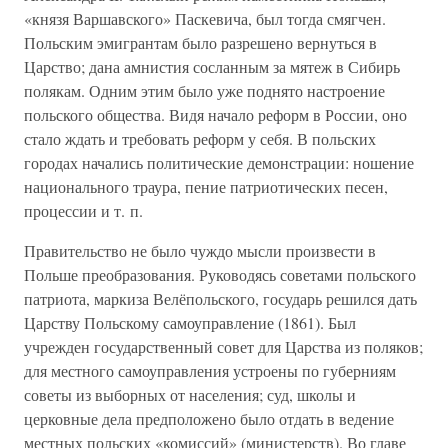
«князя Варшавского» Паскевича, был тогда смягчен.
Польским эмигрантам было разрешено вернуться в
Царство; дана амнистия сосланным за мятеж в Сибирь
полякам. Одним этим было уже поднято настроение
польского общества. Видя начало реформ в России, оно
стало ждать и требовать реформ у себя. В польских
городах начались политические демонстрации: ношение
национального траура, пение патриотических песен,
процессии и т. п.
Правительство не было чуждо мысли произвести в
Польше преобразования. Руководясь советами польского
патриота, маркиза Велёпольского, государь решился дать
Царству Польскому самоуправление (1861). Был
учрежден государственный совет для Царства из поляков;
для местного самоуправления устроены по губерниям
советы из выборных от населения; суд, школы и
церковные дела предположено было отдать в ведение
местных польских «комиссий» (министерств). Во главе