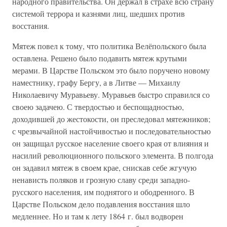
народного правительства. Он держал в страхе всю страну
системой террора и казнями лиц, шедших против
восстания.
Мятеж повел к тому, что политика Велёпольского была
оставлена. Решено было подавить мятеж крутыми
мерами. В Царстве Польском это было поручено новому
наместнику, графу Бергу, а в Литве — Михаилу
Николаевичу Муравьеву. Муравьев быстро справился со
своею задачею. С твердостью и беспощадностью,
доходившей до жестокости, он преследовал мятежников;
с чрезвычайной настойчивостью и последовательностью
он защищал русское население своего края от влияния и
насилий революционного польского элемента. В полгода
он задавил мятеж в своем крае, снискав себе жгучую
ненависть поляков и грозную славу среди западно-
русского населения, им поднятого и ободренного. В
Царстве Польском дело подавления восстания шло
медленнее. Но и там к лету 1864 г. был водворен