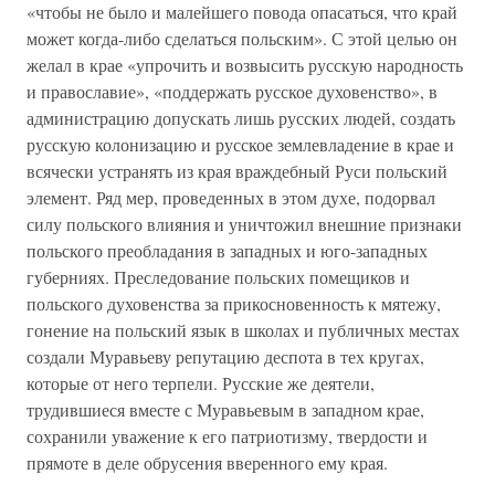
«чтобы не было и малейшего повода опасаться, что край
может когда-либо сделаться польским». С этой целью он
желал в крае «упрочить и возвысить русскую народность
и православие», «поддержать русское духовенство», в
администрацию допускать лишь русских людей, создать
русскую колонизацию и русское землевладение в крае и
всячески устранять из края враждебный Руси польский
элемент. Ряд мер, проведенных в этом духе, подорвал
силу польского влияния и уничтожил внешние признаки
польского преобладания в западных и юго-западных
губерниях. Преследование польских помещиков и
польского духовенства за прикосновенность к мятежу,
гонение на польский язык в школах и публичных местах
создали Муравьеву репутацию деспота в тех кругах,
которые от него терпели. Русские же деятели,
трудившиеся вместе с Муравьевым в западном крае,
сохранили уважение к его патриотизму, твердости и
прямоте в деле обрусения вверенного ему края.