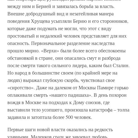
между ним и Берией и завязалась борьба за власть.
Внешне добродушный вид и незатейливая манера
поведения Хрущева усыпляли Берию и его сторонников,
которые даже подумать не могли, что этот с виду
простоватый и недалекий человек представляет для них
опасность. Первоначальное разделение наследства
прошло мирно. «Верхи» были более всего обеспокоены
обстановкой в стране, они опасались смут и разброда
после смерти такого сильного лидера, каким был Сталин.
Но народ в большинстве своем (по крайней мере на
людях) выражал глубокую скорбь, чувствовал свое
«сиротство». Даже на далеком от Москвы Памире горько
оплакивали смерть «нашего падишаха». В день похорон
вождя в Москве на подходах к Дому союзов, где
выставили тело усопшего, произошла катастрофа – толпа
задавила и затоптала более 500 человек.
Первые шаги новой власти оказались на редкость
удачными. Маленков сразу же завоевал любовь