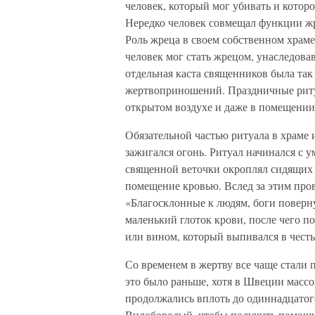
человек, который мог убивать и которо
Нередко человек совмещал функции жре
Роль жреца в своем собственном храме
человек мог стать жрецом, унаследовав
отдельная каста священников была так
жертвоприношений. Праздничные ритуа
открытом воздухе и даже в помещени
Обязательной частью ритуала в храме 
зажигался огонь. Ритуал начинался с
священной веточки окроплял сидящих н
помещение кровью. Вслед за этим пров
«Благосклонные к людям, боги повер
маленький глоток крови, после чего п
или вином, который выпивался в чест
Со временем в жертву все чаще стали 
это было раньше, хотя в Швеции масс
продолжались вплоть до одиннадцатог
Вилобородый, чтобы получить помощь 