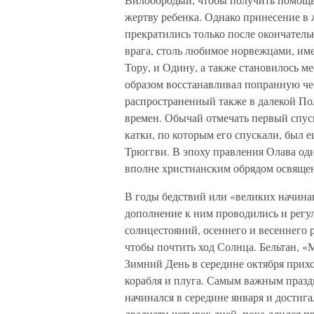
жертву ребенка. Однако принесение в 
прекратились только после окончател
врага, столь любимое норвежцами, име
Тору, и Одину, а также становилось м
образом восстанавливал попранную че
распространенный также в далекой По
времен. Обычай отмечать первый спус
катки, по которым его спускали, был 
Трюггви. В эпоху правления Олава од
вполне христианским обрядом освящен
В годы бедствий или «великих начина
дополнение к ним проводились и регул
солнцестояний, осеннего и весеннего 
чтобы почтить ход Солнца. Бельтан, «
Зимний День в середине октября прихо
корабля и плуга. Самым важным праз
начинался в середине января и достиг
двадцати четырех дней, пока длился п