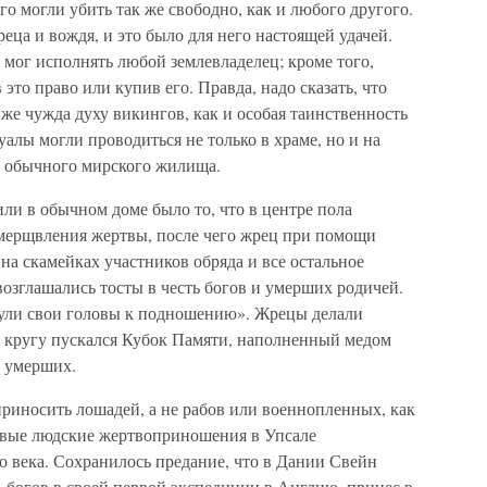
го могли убить так же свободно, как и любого другого.
ца и вождя, и это было для него настоящей удачей.
 мог исполнять любой землевладелец; кроме того,
 это право или купив его. Правда, надо сказать, что
 же чужда духу викингов, как и особая таинственность
лы могли проводиться не только в храме, но и на
и обычного мирского жилища.
или в обычном доме было то, что в центре пола
 умерщвления жертвы, после чего жрец при помощи
а скамейках участников обряда и все остальное
озглашались тосты в честь богов и умерших родичей.
нули свои головы к подношению». Жрецы делали
о кругу пускался Кубок Памяти, наполненный медом
ь умерших.
приносить лошадей, а не рабов или военнопленных, как
овые людские жертвоприношения в Упсале
о века. Сохранилось предание, что в Дании Свейн
богов в своей первой экспедиции в Англию, принес в