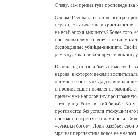
Олаву, сам привез туда проповедника-
Однако Гренландия, столь быстро прин
переход от язычества к христианству 
не всей эпохи викингов? Более того, 
последователям, то впечатление може
беспощадные убийцы-викинги. Свейн 
ремеслу, как и любой другой викинг, 
Возможно, иначе и быть не могло. Раз
народа, в котором веками воспитывал
«помоги себе сам»? Да для воина и не
и презирающие проявление эмоций, его
причем уже наполовину проигранную. 
– товарищи богов в этой борьбе. Хот
противостоя без устали гложущим его 
постоянно борется с силами рока. Сил
«сумерки богов», Локи разобьет свои о
мрачная перспектива вовсе не умаляет