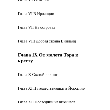
Глава VI В Ирландии
Глава VII На островах
Глава VIII Добрая страна Винланд
Глава IX От молота Тора к
кресту
Глава X Святой викинг
Глава XI Путешественники в Йорсалир
Глава XII Последний из викингов