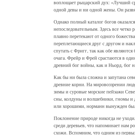
воплощает рыцарский дух: «Лучший ср
одной девы и ни одной жены. Он разв
Однако полный каталог богов оказался
непоследовательным. Здесь все четко 
плавно перетекают от одного божества 
переплетающиеся друг с другом и нак
спутать с Фригг, так как обе являют
очага. Фрейр и Фрей срастаются в оди
древний бог войны, как и Ньорд, бог 
Как бы ни была сложна и запутана сев
древние корни. На мировоззрении люде
зимы и суровые морские пейзажи Север
сны, колдуны и волшебники, гномы и д
или хорошими, норманн вынужден был
Поклонение природе никогда не уходи
среди деревьев, что напоминает нам р
схожи. Вспомним, что одним из первых