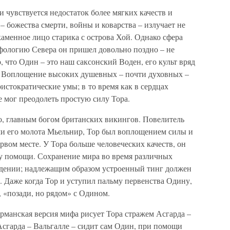
и чувствуется недостаток более мягких качеств и
– божества смерти, войны и коварства – излучает не
каменное лицо старика с острова Хой. Однако сфера
фологию Севера он пришел довольно поздно – не
, что Один – это наш саксонский Воден, его культ вряд
. Воплощение высоких душевных – почти духовных –
истократические умы; в то время как в сердцах
 мог преодолеть простую силу Тора.
о, главным богом британских викингов. Повелитель
и его молота Мьельнир, Тор был воплощением силы и
ервом месте. У Тора больше человеческих качеств, он
ку помощи. Сохранение мира во время различных
едении; надлежащим образом устроенный тинг должен
г. Даже когда Тор и уступил пальму первенства Одину,
, «позади, но рядом» с Одином.
ерманская версия мифа рисует Тора стражем Асгарда –
Асгарда – Вальгалле – сидит сам Один, при помощи