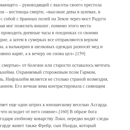
мающего – руководящий с высоты своего престола
ии – вестницы смерти, «высокие девы в шлемах, в
 с собой с бранных полей на Земле через мост Радуги
ая мог пожелать викинг, помимо этого места
о проводить дневные часы в поединках со своими
рие, а затем в сумерках все отправляются верхом
на, а валькирии в шелковых одеждах разносят мед и
янно варят, а к вечеру он снова цел».[159]
 смертью» от болезни или старости оставалось мечтать
ьхейма. Охраняемый сторожевым псом Гармом,
, Нифльхейм является не столько страной возмездия,
анием. Его вечная зима контрастировала с сияющим
ляет еще один штрих к юношескому веселью Асгарда.
что исходит от него сияние».[160] В образе бога
агодаря злобному коварству Локи, нередко видят следы
сгарде живет также Фрейр, сын Ньорда, который