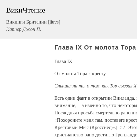
ВикиЧтение
Викинги Британии [litres]
Каппер Джон П.
Глава IX От молота Тора
Глава IX
От молота Тора к кресту
Слышал ли ты о том, как Тор вызвал 
Есть один факт в открытии Винланда,
внимание, – а именно то, что некоторы
Последняя просьба смертельно раненно
«Похороните меня там, поставьте крест 
Крестовый Мыс (Кросснес)».[157] Этот
христианство рано достигло Гренланди