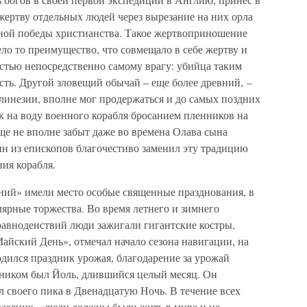
жертву отдельных людей через вырезание на них орла
ьной победы христианства. Такое жертвоприношение
ло то преимущество, что совмещало в себе жертву и
естью непосредственно самому врагу: убийца таким
сть. Другой зловещий обычай – еще более древний, –
линезии, вполне мог продержаться и до самых поздних
к на воду военного корабля бросанием пленников на
еще не вполне забыт даже во времена Олава сына
ин из епископов благочестиво заменил эту традицию
ия корабля.
ний» имели место особые священные празднования, в
ярные торжества. Во время летнего и зимнего
равноденствий люди зажигали гигантские костры,
Майский День», отмечал начало сезона навигации, на
дился праздник урожая, благодарение за урожай
дником был Йоль, длившийся целый месяц. Он
ал своего пика в Двенадцатую Ночь. В течение всех
раздник, «люди должны были жить в мире и не