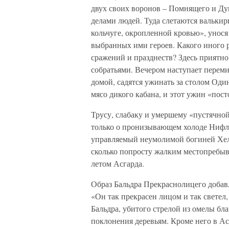
двух своих воронов – Помнящего и Ду
делами людей. Туда слетаются валькир
кольчуге, окропленной кровью», унося
выбранных ими героев. Какого иного р
сражений и празднеств? Здесь приятн
собратьями. Вечером наступает переми
домой, садятся ужинать за столом Оди
мясо дикого кабана, и этот ужин «посто
Трусу, слабаку и умершему «пустячной
только о пронизывающем холоде Нифл
управляемый неумолимой богиней Хель
сколько попросту жалким местопребыв
летом Асгарда.
Образ Бальдра Прекраснолицего добав
«Он так прекрасен лицом и так светел, 
Бальдра, убитого стрелой из омелы бл
поклонения деревьям. Кроме него в А