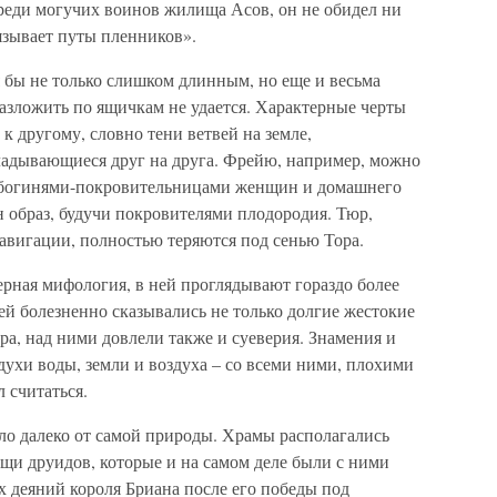
еди могучих воинов жилища Асов, он не обидел ни
язывает путы пленников».
 бы не только слишком длинным, но еще и весьма
разложить по ящичкам не удается. Характерные черты
к другому, словно тени ветвей на земле,
ладывающиеся друг на друга. Фрейю, например, можно
ся богинями-покровительницами женщин и домашнего
н образ, будучи покровителями плодородия. Тюр,
навигации, полностью теряются под сенью Тора.
ерная мифология, в ней проглядывают гораздо более
й болезненно сказывались не только долгие жестокие
а, над ними довлели также и суеверия. Знамения и
ухи воды, земли и воздуха – со всеми ними, плохими
 считаться.
ло далеко от самой природы. Храмы располагались
ощи друидов, которые и на самом деле были с ними
 деяний короля Бриана после его победы под