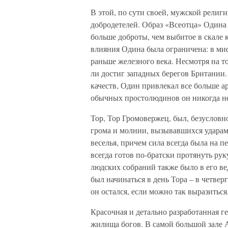
В этой, по сути своей, мужской религи
добродетелей. Образ «Всеотца» Одина 
больше доброты, чем выбитое в скале 
влияния Одина была ограничена: в ми
раньше железного века. Несмотря на то
ли достиг западных берегов Британии
качеств, Один привлекал все больше ар
обычных простолюдинов он никогда не
Тор, Тор Громовержец, был, безусловн
грома и молнии, вызывавшихся ударам
веселья, причем сила всегда была на п
всегда готов по-братски протянуть ру
людских собраний также было в его в
был начинаться в день Тора – в четвер
он остался, если можно так выразиться
Красочная и детально разработанная г
жилища богов. В самой большой зале 