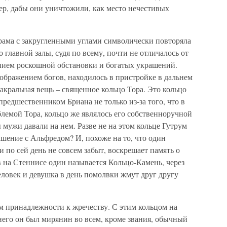
ер, дабы они уничтожили, как место нечестивых
храма с закругленными углами символически повторяла
 главной залы, судя по всему, почти не отличалось от
нием роскошной обстановки и богатых украшений.
зображением богов, находилось в пристройке в дальнем
сакральная вещь – священное кольцо Тора. Это кольцо
редшественником Бриана не только из-за того, что в
лемой Тора, кольцо же являлось его собственноручной
мужи давали на нем. Разве не на этом кольце Гутрум
ашение с Альфредом? И, похоже на то, что один
 по сей день не совсем забыт, воскрешает память о
 на Стеннисе один называется Кольцо-Камень, через
еловек и девушка в день помолвки жмут друг другу
м принадлежности к жречеству. С этим кольцом на
него он был мирянин во всем, кроме звания, обычный