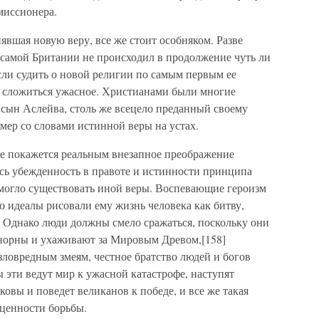
миссионера.
явшая новую веру, все же стоит особняком. Разве
в самой Британии не происходил в продолжение чуть ли
если судить о новой религии по самым первым ее
т сложиться ужасное. Христианами были многие
сын Аслейва, столь же всецело преданный своему
умер со словами истинной веры на устах.
ве покажется реальным внезапное преображение
ась убежденность в правоте и истинности принципа
 могло существовать иной веры. Воспевающие героизм
 идеалы рисовали ему жизнь человека как битву,
Однако люди должны смело сражаться, поскольку они
я норны и ухаживают за Мировым Древом,[158]
зловредным змеям, честное братство людей и богов
ы эти ведут мир к ужасной катастрофе, наступят
ковы и поведет великанов к победе, и все же такая
 ценности борьбы.