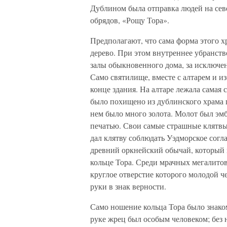
Дублином была отправка людей на сев
обрядов, «Рощу Тора».
Предполагают, что сама форма этого 
дерево. При этом внутреннее убранство
залы обыкновенного дома, за исключе
Само святилище, вместе с алтарем и и
конце здания. На алтаре лежала самая 
было похищено из дублинского храма п
нем было много золота. Молот был эмб
печатью. Свои самые страшные клятвы 
дал клятву соблюдать Уэдморское согл
древний оркнейский обычай, который и
кольце Тора. Среди мрачных мегалитов
круглое отверстие которого молодой ч
руки в знак верности.
Само ношение кольца Тора было знако
руке жрец был особым человеком; без 