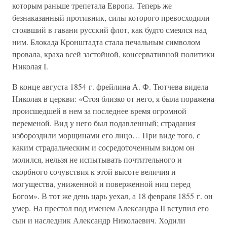
которым раньше трепетала Европа. Теперь же
безнаказанный противник, силы которого превосходили
стоявший в гавани русский флот, как будто смеялся над
ним. Блокада Кронштадта стала печальным символом
провала, краха всей застойной, консервативной политики
Николая I.
В конце августа 1854 г. фрейлина А. Ф. Тютчева видела
Николая в церкви: «Стоя близко от него, я была поражена
происшедшей в нем за последнее время огромной
переменой. Вид у него был подавленный; страдания
избороздили морщинами его лицо… При виде того, с
каким страдальческим и сосредоточенным видом он
молился, нельзя не испытывать почтительного и
скорбного сочувствия к этой высоте величия и
могущества, униженной и поверженной ниц перед
Богом». В тот же день царь уехал, а 18 февраля 1855 г. он
умер. На престол под именем Александра II вступил его
сын и наследник Александр Николаевич. Ходили