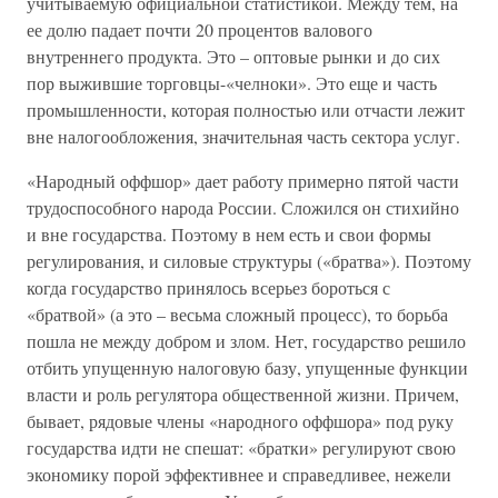
учитываемую официальной статистикой. Между тем, на
ее долю падает почти 20 процентов валового
внутреннего продукта. Это – оптовые рынки и до сих
пор выжившие торговцы-«челноки». Это еще и часть
промышленности, которая полностью или отчасти лежит
вне налогообложения, значительная часть сектора услуг.
«Народный оффшор» дает работу примерно пятой части
трудоспособного народа России. Сложился он стихийно
и вне государства. Поэтому в нем есть и свои формы
регулирования, и силовые структуры («братва»). Поэтому
когда государство принялось всерьез бороться с
«братвой» (а это – весьма сложный процесс), то борьба
пошла не между добром и злом. Нет, государство решило
отбить упущенную налоговую базу, упущенные функции
власти и роль регулятора общественной жизни. Причем,
бывает, рядовые члены «народного оффшора» под руку
государства идти не спешат: «братки» регулируют свою
экономику порой эффективнее и справедливее, нежели