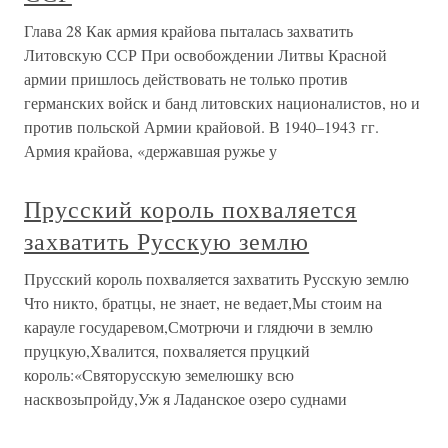
Глава 28 Как армия крайова пыталась захватить
Литовскую ССР При освобождении Литвы Красной
армии пришлось действовать не только против
германских войск и банд литовских националистов, но и
против польской Армии крайовой. В 1940–1943 гг.
Армия крайова, «державшая ружье у
Прусский король похваляется
захватить Русскую землю
Прусский король похваляется захватить Русскую землю
Что никто, братцы, не знает, не ведает,Мы стоим на
карауле государевом,Смотрючи и глядючи в землю
пруцкую,Хвалится, похваляется пруцкий
король:«Святорусскую земелюшку всю
насквозьпройду,Уж я Ладанское озеро суднами