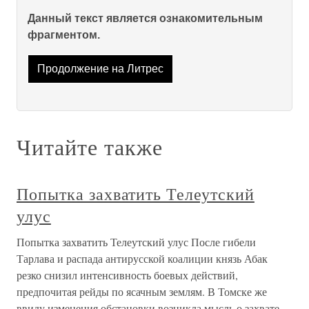
Данный текст является ознакомительным
фрагментом.
Продолжение на Литрес
Читайте также
Попытка захватить Телеутский
улус
Попытка захватить Телеутский улус После гибели
Тарлава и распада антирусской коалиции князь Абак
резко снизил интенсивность боевых действий,
предпочитая рейды по ясачным землям. В Томске же
ввиду изменения обстановки возникла мысль о захвате