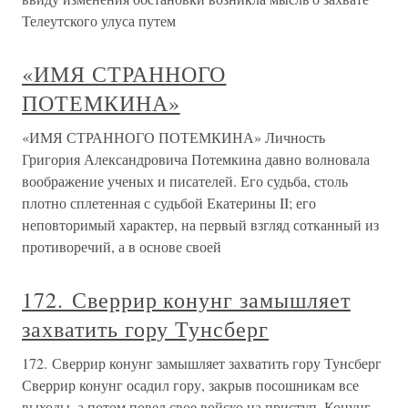
Телеутского улуса путем
«ИМЯ СТРАННОГО
ПОТЕМКИНА»
«ИМЯ СТРАННОГО ПОТЕМКИНА» Личность
Григория Александровича Потемкина давно волновала
воображение ученых и писателей. Его судьба, столь
плотно сплетенная с судьбой Екатерины II; его
неповторимый характер, на первый взгляд сотканный из
противоречий, а в основе своей
172. Сверрир конунг замышляет
захватить гору Тунсберг
172. Сверрир конунг замышляет захватить гору Тунсберг
Сверрир конунг осадил гору, закрыв посошникам все
выходы, а потом повел свое войско на приступ. Конунг