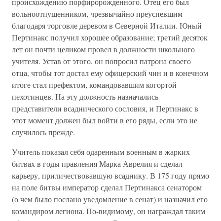
происхождению порфиророжденного. Отец его был
вольноотпущенником, чрезвычайно преуспевшим
благодаря торговле деревом в Северной Италии. Юный
Пертинакс получил хорошее образование; третий десяток
лет он почти целиком провел в должности школьного
учителя. Устав от этого, он попросил патрона своего
отца, чтобы тот достал ему офицерский чин и в конечном
итоге стал префектом, командовавшим когортой
пехотинцев. На эту должность назначались
представители всаднического сословия, и Пертинакс в
этот момент должен был войти в его ряды, если это не
случилось прежде.
Учитель показал себя одаренным военным в жарких
битвах в годы правления Марка Аврелия и сделал
карьеру, приличествовавшую всаднику. В 175 году прямо
на поле битвы император сделал Пертинакса сенатором
(о чем было послано уведомление в сенат) и назначил его
командиром легиона. По-видимому, он награждал таким