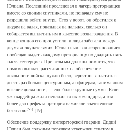
Юлиана. Последний проследовал в лагерь преторианцев
вместе со своими спутниками, но поначалу ему не
разрешили войти внутрь. Стоя у ворот, он обратился к
людям на валах, показывая на пальцах, сколько он
собирается выплатить им в качестве вознаграждения. В
конце концов его пропустили, и люди забегали между
двумя «покупателями». Юлиан выиграл «соревнование»,
пообещав выдать каждому преторианцу по двадцать пять
тысяч сестерциев. При этом мы должны помнить, что
помимо выплат, рассчитанных на обеспечение
лояльности войска, нужно было, вероятно, заплатить в
десять раз больше центурионам, а офицерам, занимавшим
высшие должности, — еще более крупные суммы. Если
уж гвардейцы жили неплохо, то их командиры, а тем
более два префекта претория наживали значительное
{53}
богатство
.[19]
Обеспечив поддержку императорской гвардии, Дидий
Юлиан был должным порядком утвержден сенатом в