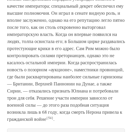
качестве императора; специальный декрет обеспечил ему
высшие полномочия. Он играл в сенате видную роль, и
вполне заслуженно, однако на его репутацию легло пятно
после того, как он столь откровенно выторговал
императорскую власть. Когда он впервые появился на
людях, толпа освистала его; в Большом цирке раздавались
протестующие крики в его адрес. Сам Рим можно было
контролировать силами преторианцев, однако это не
касалось остальной империи. Когда распространилась
новость о позорном «аукционе», наместники провинций,
где были расквартированы наиболее сильные гарнизоны
— Британии, Верхней Паннонии на Дунае, а также
Сирии, — отказались признать Юлиана и потребовали
трон для себя. Решение участи империи зависело от
военной силы — до этого раза подобная ситуация
возникла лишь в 68 году, когда смерть Нерона привела к
{54}
гражданской войне
.