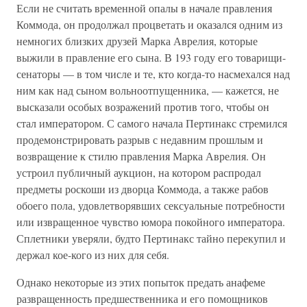
Если не считать временной опалы в начале правления
Коммода, он продолжал процветать и оказался одним из
немногих близких друзей Марка Аврелия, которые
выжили в правление его сына. В 193 году его товарищи-
сенаторы — в том числе и те, кто когда-то насмехался над
ним как над сыном вольноотпущенника, — кажется, не
высказали особых возражений против того, чтобы он
стал императором. С самого начала Пертинакс стремился
продемонстрировать разрыв с недавним прошлым и
возвращение к стилю правления Марка Аврелия. Он
устроил публичный аукцион, на котором распродал
предметы роскоши из дворца Коммода, а также рабов
обоего пола, удовлетворявших сексуальные потребности
или извращенное чувство юмора покойного императора.
Сплетники уверяли, будто Пертинакс тайно перекупил и
держал кое-кого из них для себя.
Однако некоторые из этих попыток предать анафеме
развращенность предшественника и его помощников