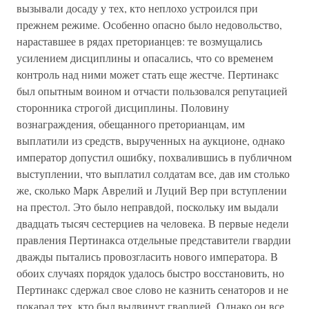
вызывали досаду у тех, кто неплохо устроился при
прежнем режиме. Особенно опасно было недовольство,
нараставшее в рядах преторианцев: те возмущались
усилением дисциплины и опасались, что со временем
контроль над ними может стать еще жестче. Пертинакс
был опытным воином и отчасти пользовался репутацией
сторонника строгой дисциплины. Половину
вознаграждения, обещанного преторианцам, им
выплатили из средств, вырученных на аукционе, однако
император допустил ошибку, похвалившись в публичном
выступлении, что выплатил солдатам все, дав им столько
же, сколько Марк Аврелий и Луций Вер при вступлении
на престол. Это было неправдой, поскольку им выдали
двадцать тысяч сестерциев на человека. В первые недели
правления Пертинакса отдельные представители гвардии
дважды пытались провозгласить нового императора. В
обоих случаях порядок удалось быстро восстановить, но
Пертинакс сдержал свое слово не казнить сенаторов и не
покарал тех, кто был выдвинут гвардией. Однако он все