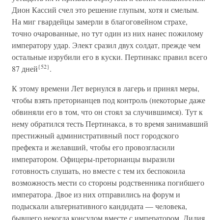
Дион Кассий счел это решение глупым, хотя и смелым.
На миг гвардейцы замерли в благоговейном страхе,
точно очарованные, но тут один из них нанес пожилому
императору удар. Элект сразил двух солдат, прежде чем
остальные изрубили его в куски. Пертинакс правил всего
{52}
87 дней
.
К этому времени Лет вернулся в лагерь и принял меры,
чтобы взять преторианцев под контроль (некоторые даже
обвиняли его в том, что он стоял за случившимся). Тут к
нему обратился тесть Пертинакса, в то время занимавший
престижный административный пост городского
префекта и желавший, чтобы его провозгласили
императором. Офицеры-преторианцы выразили
готовность слушать, но вместе с тем их беспокоила
возможность мести со стороны родственника погибшего
императора. Двое из них отправились на форум и
подыскали альтернативного кандидата — человека,
бывшего некогда консулом вместе с императором, Дидия