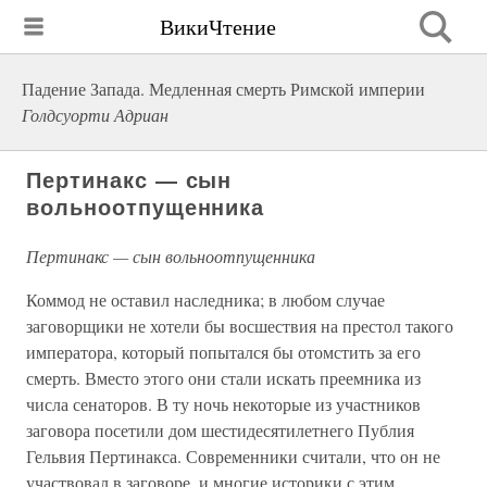
ВикиЧтение
Падение Запада. Медленная смерть Римской империи
Голдсуорти Адриан
Пертинакс — сын
вольноотпущенника
Пертинакс — сын вольноотпущенника
Коммод не оставил наследника; в любом случае
заговорщики не хотели бы восшествия на престол такого
императора, который попытался бы отомстить за его
смерть. Вместо этого они стали искать преемника из
числа сенаторов. В ту ночь некоторые из участников
заговора посетили дом шестидесятилетнего Публия
Гельвия Пертинакса. Современники считали, что он не
участвовал в заговоре, и многие историки с этим