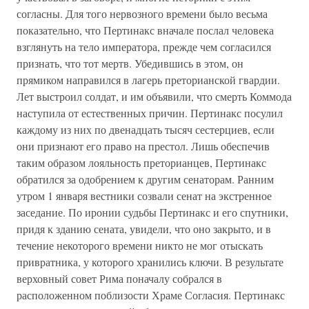
согласны. Для того нервозного времени было весьма
показательно, что Пертинакс вначале послал человека
взглянуть на тело императора, прежде чем согласился
признать, что тот мертв. Убедившись в этом, он
прямиком направился в лагерь преторианской гвардии.
Лет выстроил солдат, и им объявили, что смерть Коммода
наступила от естественных причин. Пертинакс посулил
каждому из них по двенадцать тысяч сестерциев, если
они признают его право на престол. Лишь обеспечив
таким образом лояльность преторианцев, Пертинакс
обратился за одобрением к другим сенаторам. Ранним
утром 1 января вестники созвали сенат на экстренное
заседание. По иронии судьбы Пертинакс и его спутники,
придя к зданию сената, увидели, что оно закрыто, и в
течение некоторого времени никто не мог отыскать
привратника, у которого хранились ключи. В результате
верховный совет Рима поначалу собрался в
расположенном поблизости Храме Согласия. Пертинакс