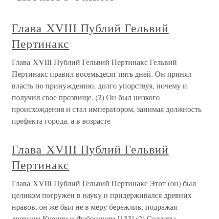
Глава XVIII Публий Гельвий
Пертинакс
Глава XVIII Публий Гельвий Пертинакс Гельвий
Пертинакс правил восемьдесят пять дней. Он принял
власть по принуждению, долго упорствуя, почему и
получил свое прозвище. (2) Он был низкого
происхождения и стал императором, занимая должность
префекта города, а в возрасте
Глава XVIII Публий Гельвий
Пертинакс
Глава XVIII Публий Гельвий Пертинакс Этот (он) был
целиком погружен в науку и придерживался древних
нравов, он же был не в меру бережлив, подражая
древним Куриям и Фабрициям.[133] (2) Солдаты,