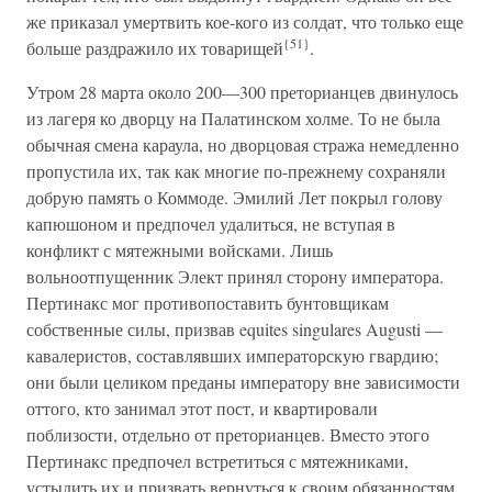
же приказал умертвить кое-кого из солдат, что только еще
{51}
больше раздражило их товарищей
.
Утром 28 марта около 200—300 преторианцев двинулось
из лагеря ко дворцу на Палатинском холме. То не была
обычная смена караула, но дворцовая стража немедленно
пропустила их, так как многие по-прежнему сохраняли
добрую память о Коммоде. Эмилий Лет покрыл голову
капюшоном и предпочел удалиться, не вступая в
конфликт с мятежными войсками. Лишь
вольноотпущенник Элект принял сторону императора.
Пертинакс мог противопоставить бунтовщикам
собственные силы, призвав equites singulares Augusti —
кавалеристов, составлявших императорскую гвардию;
они были целиком преданы императору вне зависимости
оттого, кто занимал этот пост, и квартировали
поблизости, отдельно от преторианцев. Вместо этого
Пертинакс предпочел встретиться с мятежниками,
устыдить их и призвать вернуться к своим обязанностям.