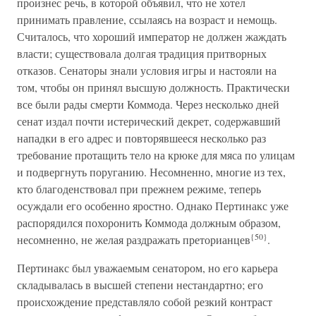
произнес речь, в которой объявил, что не хотел
принимать правление, ссылаясь на возраст и немощь.
Считалось, что хороший император не должен жаждать
власти; существовала долгая традиция притворных
отказов. Сенаторы знали условия игры и настояли на
том, чтобы он принял высшую должность. Практически
все были рады смерти Коммода. Через несколько дней
сенат издал почти истерический декрет, содержавший
нападки в его адрес и повторявшееся несколько раз
требование протащить тело на крюке для мяса по улицам
и подвергнуть поруганию. Несомненно, многие из тех,
кто благоденствовал при прежнем режиме, теперь
осуждали его особенно яростно. Однако Пертинакс уже
распорядился похоронить Коммода должным образом,
{50}
несомненно, не желая раздражать преторианцев
.
Пертинакс был уважаемым сенатором, но его карьера
складывалась в высшей степени нестандартно; его
происхождение представляло собой резкий контраст