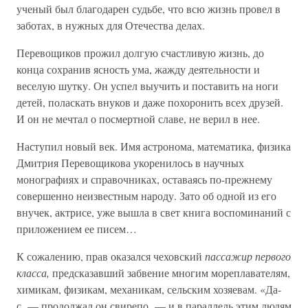
ученый был благодарен судьбе, что всю жизнь провел в
заботах, в нужных для Отечества делах.
Перевощиков прожил долгую счастливую жизнь, до
конца сохранив ясность ума, жажду деятельности и
веселую шутку. Он успел выучить и поставить на ноги
детей, поласкать внуков и даже похоронить всех друзей.
И он не мечтал о посмертной славе, не верил в нее.
Наступил новый век. Имя астронома, математика, физика
Дмитрия Перевощикова укоренилось в научных
монографиях и справочниках, оставаясь по-прежнему
совершенно неизвестным народу. Зато об одной из его
внучек, актрисе, уже вышла в свет книга воспоминаний с
приложением ее писем…
К сожалению, прав оказался чеховский
пассажир первого
класса,
предсказавший забвение многим мореплавателям,
химикам, физикам, механикам, сельским хозяевам. «Да-
с, — продолжал он свирепо, — и в параллель этим людям