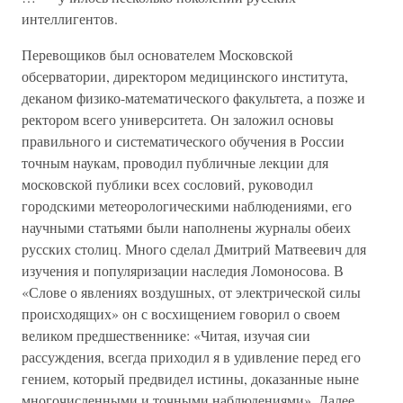
интеллигентов.
Перевощиков был основателем Московской
обсерватории, директором медицинского института,
деканом физико-математического факультета, а позже и
ректором всего университета. Он заложил основы
правильного и систематического обучения в России
точным наукам, проводил публичные лекции для
московской публики всех сословий, руководил
городскими метеорологическими наблюдениями, его
научными статьями были наполнены журналы обеих
русских столиц. Много сделал Дмитрий Матвеевич для
изучения и популяризации наследия Ломоносова. В
«Слове о явлениях воздушных, от электрической силы
происходящих» он с восхищением говорил о своем
великом предшественнике: «Читая, изучая сии
рассуждения, всегда приходил я в удивление перед его
гением, который предвидел истины, доказанные ныне
многочисленными и точными наблюдениями». Далее