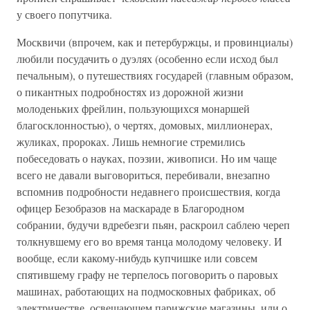
у своего попутчика.
Москвичи (впрочем, как и петербуржцы, и провинциалы)
любили посудачить о дуэлях (особенно если исход был
печальным), о путешествиях государей (главным образом,
о пикантных подробностях из дорожной жизни
молоденьких фрейлин, пользующихся монаршей
благосклонностью), о чертях, домовых, миллионерах,
жуликах, пророках. Лишь немногие стремились
побеседовать о науках, поэзии, живописи. Но им чаще
всего не давали выговориться, перебивали, внезапно
вспомнив подробности недавнего происшествия, когда
офицер Безобразов на маскараде в Благородном
собрании, будучи вдребезги пьян, раскроил саблею череп
толкнувшему его во время танца молодому человеку. И
вообще, если какому-нибудь купчишке или совсем
спятившему графу не терпелось поговорить о паровых
машинах, работающих на подмосковных фабриках, об
электричестве, освещающем парижские магазины, или о