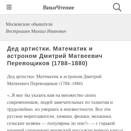
ВикиЧтение
Московские обыватели
Вострышев Михаил Иванович
Дед артистки. Математик и
астроном Дмитрий Матвеевич
Перевощиков (1788–1880)
Дед артистки. Математик и астроном Дмитрий
Матвеевич Перевощиков (1788–1880)
«..Я мог бы указать вам на множество своих
современников, людей замечательных по талантам и
трудолюбию, но умерших в неизвестности. Все эти
русские мореплаватели, химики, физики, механики,
сельские хозяева — популярны ли они?» — с горькой
иронией спрашивает чеховский
пассажир первого класса