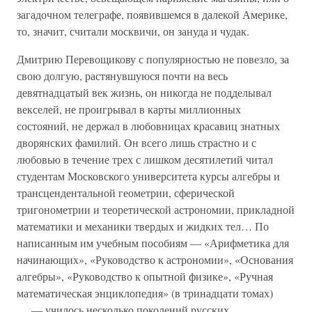
загадочном телеграфе, появившемся в далекой Америке,
то, значит, считали москвичи, он зануда и чудак.
Дмитрию Перевощикову с популярностью не повезло, за
свою долгую, растянувшуюся почти на весь
девятнадцатый век жизнь, он никогда не подделывал
векселей, не проигрывал в карты миллионных
состояний, не держал в любовницах красавиц знатных
дворянских фамилий. Он всего лишь страстно и с
любовью в течение трех с лишком десятилетий читал
студентам Московского университета курсы алгебры и
трансцендентальной геометрии, сферической
тригонометрии и теоретической астрономии, прикладной
математики и механики твердых и жидких тел… По
написанным им учебным пособиям — «Арифметика для
начинающих», «Руководство к астрономии», «Основания
алгебры», «Руководство к опытной физике», «Ручная
математическая энциклопедия» (в тринадцати томах)
… — училось несколько поколений русских