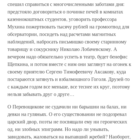
спешил справиться с многочисленными заботами дня:
предстояло договориться о починке печей в комнатах
казеннокоштных студентов, уговорить профессора
Мухина пожертвовать тысячу рублей на громоотвод для
обсерватории, посидеть над расчетами магнитных
наблюдений, набросать письмишко своему старинному
товарищу и сокурснику Николаю Лобачевскому. А
вечером надо обязательно успеть в театр, будет бенефис
Щепкина, и потом вместе с ним они заглянут на огонек к
своему приятелю Сергею Тимофеевичу Аксакову, куда
постараются затянуть и взбалмошного Гоголя. Друзей-то
с каждым годом все меньше, все теснее их круг, поэтому
нельзя забывать друг о друге…
О Перевощикове не судачили ни барышни на балах, ни
девки на гуляньях. О его существовании не подозревал
царский двор, поэты не посвящали ему ни героических
од, ни злобных эпиграмм. Но надо ли унывать,
завидовать, жаловаться на выпавший жребий? Наоборот,