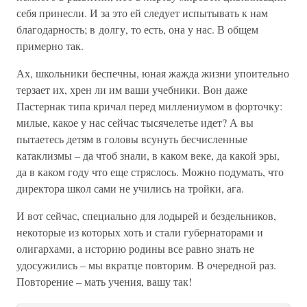
себя принесли. И за это ей следует испытывать к нам
благодарность; в долгу, то есть, она у нас. В общем
примерно так.
Ах, школьники беспечны, юная жажда жизни упоительно
терзает их, хрен ли им ваши учебники. Вон даже
Пастернак типа кричал перед миллениумом в форточку:
милые, какое у нас сейчас тысячелетье идет? А вы
пытаетесь детям в головы всунуть бесчисленные
катаклизмы – да чтоб знали, в каком веке, да какой эры,
да в каком году что еще стряслось. Можно подумать, что
директора школ сами не учились на тройки, ага.
И вот сейчас, специально для лодырей и бездельников,
некоторые из которых хоть и стали губернаторами и
олигархами, а историю родины все равно знать не
удосужились – мы вкратце повторим. В очередной раз.
Повторение – мать учения, вашу так!