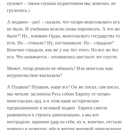
пулемет – таким глупым педантизмом мы, конечно, не
грузились.)
А недавно – раз! – сказали, что татаро-монгольского ига
не было. И учебники велели снова переписать. А что же
было?! Ну., влияние Орды, монгольского государства то
есть. Но – стонали? Ну, постанывали. Но – страдали?
Конечно страдали, как же у нас без этого. Но все же без
ига. Что называется – опомнились шестьсот лет спустя.
Может, татар решили не обижать? Или монголы нам
неудовольствие высказали?
А Пушкин? Пушкин, наше все! Он же писал, сам писал,
мы читали: заслонила Русь собою Европу от татаро-
монгольских орд, и в этом наше историческое
предназначение и великий подвиг. Европа смогла
развиваться и строить цивилизацию, а мы вот
пострадали, приняли удар на себя, ну и, конечно, отстали
немного в развитии, ибо в жертву мировой цивилизации