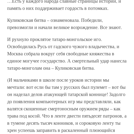
…Есть у каждого народа славные страницы истории, и
память о них поддерживает гордость в потомках.
Куликовская битва – ознаменовала. Победили,
превозмогли и начали великое возрождение. Все знают.
И рухнуло проклятое татаро-монгольское иго.
Освободилась Русь от гадского чужого владычества, и
Москва собрала вокруг себя свободные княжества в
единое могучее государство. А смертельный удар нанесла
татаро-монголам она – Куликовская битва.
(И мальчиками в школе после уроков истории мы
мечтали: вот если бы там у русских был пулемет – вот бы
он наделал делов атакующей татарской коннице! Задолго
до появления компьютерных игр мы представляли, как
валятся скошенные смертоносным оружием ряды – как
трава под косой. Что в ленте двести пятьдесят патронов, а
в тумене десять тысяч конников, и сороковую ленту ты
хрен успеешь заправить в раскаленный плюющийся