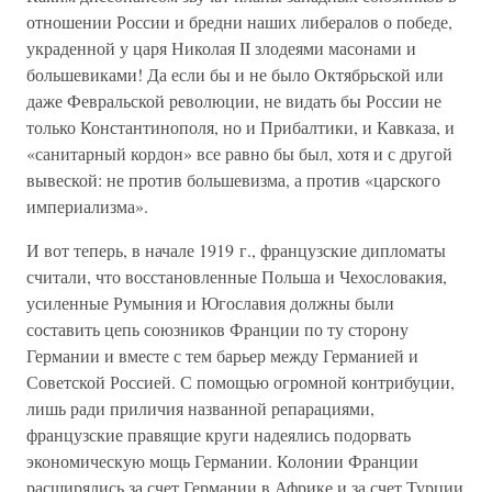
отношении России и бредни наших либералов о победе,
украденной у царя Николая II злодеями масонами и
большевиками! Да если бы и не было Октябрьской или
даже Февральской революции, не видать бы России не
только Константинополя, но и Прибалтики, и Кавказа, и
«санитарный кордон» все равно бы был, хотя и с другой
вывеской: не против большевизма, а против «царского
империализма».
И вот теперь, в начале 1919 г., французские дипломаты
считали, что восстановленные Польша и Чехословакия,
усиленные Румыния и Югославия должны были
составить цепь союзников Франции по ту сторону
Германии и вместе с тем барьер между Германией и
Советской Россией. С помощью огромной контрибуции,
лишь ради приличия названной репарациями,
французские правящие круги надеялись подорвать
экономическую мощь Германии. Колонии Франции
расширялись за счет Германии в Африке и за счет Турции