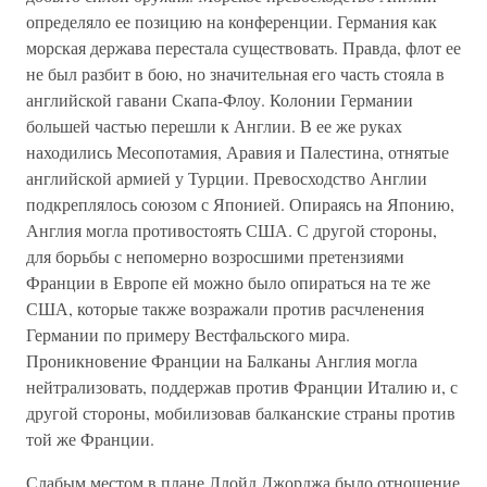
определяло ее позицию на конференции. Германия как
морская держава перестала существовать. Правда, флот ее
не был разбит в бою, но значительная его часть стояла в
английской гавани Скапа-Флоу. Колонии Германии
большей частью перешли к Англии. В ее же руках
находились Месопотамия, Аравия и Палестина, отнятые
английской армией у Турции. Превосходство Англии
подкреплялось союзом с Японией. Опираясь на Японию,
Англия могла противостоять США. С другой стороны,
для борьбы с непомерно возросшими претензиями
Франции в Европе ей можно было опираться на те же
США, которые также возражали против расчленения
Германии по примеру Вестфальского мира.
Проникновение Франции на Балканы Англия могла
нейтрализовать, поддержав против Франции Италию и, с
другой стороны, мобилизовав балканские страны против
той же Франции.
Слабым местом в плане Ллойд Джорджа было отношение