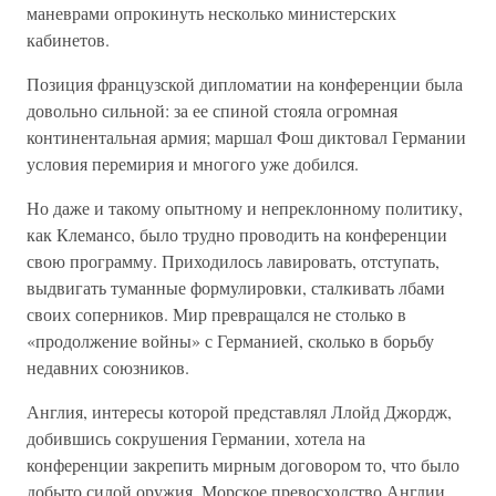
маневрами опрокинуть несколько министерских
кабинетов.
Позиция французской дипломатии на конференции была
довольно сильной: за ее спиной стояла огромная
континентальная армия; маршал Фош диктовал Германии
условия перемирия и многого уже добился.
Но даже и такому опытному и непреклонному политику,
как Клемансо, было трудно проводить на конференции
свою программу. Приходилось лавировать, отступать,
выдвигать туманные формулировки, сталкивать лбами
своих соперников. Мир превращался не столько в
«продолжение войны» с Германией, сколько в борьбу
недавних союзников.
Англия, интересы которой представлял Ллойд Джордж,
добившись сокрушения Германии, хотела на
конференции закрепить мирным договором то, что было
добыто силой оружия. Морское превосходство Англии