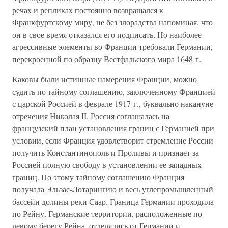
речах и репликах постоянно возвращался к
Франкфуртскому миру, не без злорадства напоминая, что
он в свое время отказался его подписать. Но наиболее
агрессивные элементы во Франции требовали Германии,
перекроенной по образцу Вестфальского мира 1648 г.
Каковы были истинные намерения Франции, можно
судить по тайному соглашению, заключенному Францией
с царской Россией в феврале 1917 г., буквально накануне
отречения Николая II. Россия соглашалась на
французский план установления границ с Германией при
условии, если Франция удовлетворит стремление России
получить Константинополь и Проливы и признает за
Россией полную свободу в установлении ее западных
границ. По этому тайному соглашению Франция
получала Эльзас-Лотарингию и весь углепромышленный
бассейн долины реки Саар. Граница Германии проходила
по Рейну. Германские территории, расположенные по
левому берегу Рейна, отделялись от Германии и