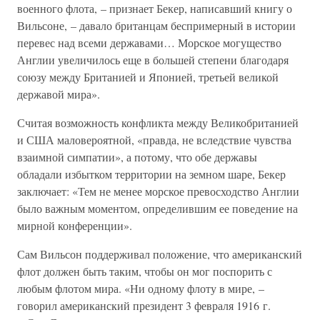
военного флота, – признает Бекер, написавший книгу о
Вильсоне, – давало британцам беспримерный в истории
перевес над всеми державами… Морское могущество
Англии увеличилось еще в большей степени благодаря
союзу между Британией и Японией, третьей великой
державой мира».
Считая возможность конфликта между Великобританией
и США маловероятной, «правда, не вследствие чувства
взаимной симпатии», а потому, что обе державы
обладали избытком территории на земном шаре, Бекер
заключает: «Тем не менее морское превосходство Англии
было важным моментом, определившим ее поведение на
мирной конференции».
Сам Вильсон поддерживал положение, что американский
флот должен быть таким, чтобы он мог поспорить с
любым флотом мира. «Ни одному флоту в мире, –
говорил американский президент 3 февраля 1916 г.