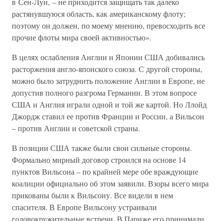
в Сен-Луи, – не приходится защищать так далеко
растянувшуюся область, как американскому флоту;
поэтому он должен, по моему мнению, превосходить все
прочие флоты мира своей активностью».
В целях ослабления Англии и Японии США добивались
расторжения англо-японского союза. С другой стороны,
можно было затруднить положение Англии в Европе, не
допустив полного разгрома Германии. В этом вопросе
США и Англия играли одной и той же картой. Но Ллойд
Джордж ставил ее против Франции и России, а Вильсон
– против Англии и советской страны.
В позиции США также были свои сильные стороны.
Формально мирный договор строился на основе 14
пунктов Вильсона – по крайней мере обе враждующие
коалиции официально об этом заявили. Взоры всего мира
прикованы были к Вильсону. Все видели в нем
спасителя. В Европе Вильсону устраивали
головокружительные встречи. В Париже его принимали