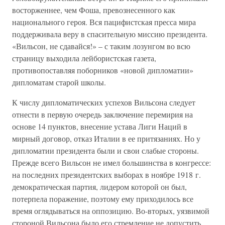
восторженнее, чем Фоша, превознесенного как
национального героя. Вся пацифистская пресса мира
поддерживала веру в спасительную миссию президента.
«Вильсон, не сдавайся!» – с таким лозунгом во всю
страницу выходила лейбористская газета,
противопоставляя поборников «новой дипломатии»
дипломатам старой школы.
К числу дипломатических успехов Вильсона следует
отнести в первую очередь заключение перемирия на
основе 14 пунктов, внесение устава Лиги Наций в
мирный договор, отказ Италии в ее притязаниях. Но у
дипломатии президента были и свои слабые стороны.
Прежде всего Вильсон не имел большинства в конгрессе:
на последних президентских выборах в ноябре 1918 г.
демократическая партия, лидером которой он был,
потерпела поражение, поэтому ему приходилось все
время оглядываться на оппозицию. Во-вторых, уязвимой
стороной Вильсона было его стремление не допустить