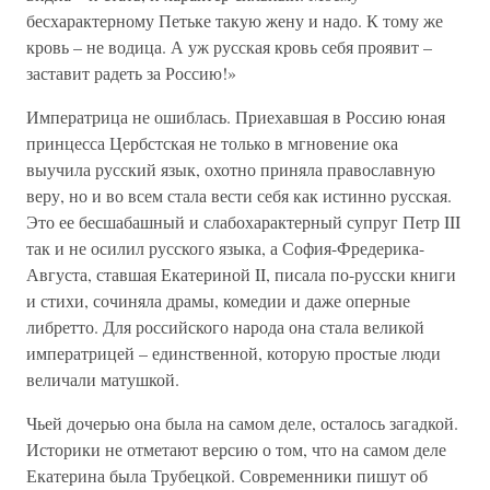
бесхарактерному Петьке такую жену и надо. К тому же
кровь – не водица. А уж русская кровь себя проявит –
заставит радеть за Россию!»
Императрица не ошиблась. Приехавшая в Россию юная
принцесса Цербстская не только в мгновение ока
выучила русский язык, охотно приняла православную
веру, но и во всем стала вести себя как истинно русская.
Это ее бесшабашный и слабохарактерный супруг Петр III
так и не осилил русского языка, а София-Фредерика-
Августа, ставшая Екатериной II, писала по-русски книги
и стихи, сочиняла драмы, комедии и даже оперные
либретто. Для российского народа она стала великой
императрицей – единственной, которую простые люди
величали матушкой.
Чьей дочерью она была на самом деле, осталось загадкой.
Историки не отметают версию о том, что на самом деле
Екатерина была Трубецкой. Современники пишут об