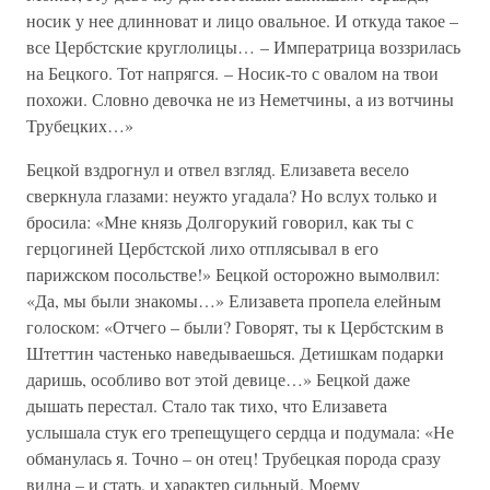
носик у нее длинноват и лицо овальное. И откуда такое –
все Цербстские круглолицы… – Императрица воззрилась
на Бецкого. Тот напрягся. – Носик-то с овалом на твои
похожи. Словно девочка не из Неметчины, а из вотчины
Трубецких…»
Бецкой вздрогнул и отвел взгляд. Елизавета весело
сверкнула глазами: неужто угадала? Но вслух только и
бросила: «Мне князь Долгорукий говорил, как ты с
герцогиней Цербстской лихо отплясывал в его
парижском посольстве!» Бецкой осторожно вымолвил:
«Да, мы были знакомы…» Елизавета пропела елейным
голоском: «Отчего – были? Говорят, ты к Цербстским в
Штеттин частенько наведываешься. Детишкам подарки
даришь, особливо вот этой девице…» Бецкой даже
дышать перестал. Стало так тихо, что Елизавета
услышала стук его трепещущего сердца и подумала: «Не
обманулась я. Точно – он отец! Трубецкая порода сразу
видна – и стать, и характер сильный. Моему