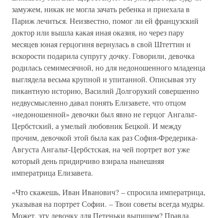
замужем, никак не могла зачать ребенка и приехала в
Париж лечиться. Неизвестно, помог ли ей французский
доктор или вышла какая иная оказия, но через пару
месяцев юная герцогиня вернулась в свой Штеттин и
вскорости подарила супругу дочку. Говорили, девочка
родилась семимесячной, но для недоношенного младенца
выглядела весьма крупной и упитанной. Описывая эту
пикантную историю, Василий Долгорукий совершенно
недвусмысленно давал понять Елизавете, что отцом
«недоношенной» девочки был явно не герцог Ангальт-
Цербстский, а умелый любовник Бецкой. И между
прочим, девочкой этой была как раз София-Фредерика-
Августа Ангальт-Цербстская, на чей портрет вот уже
который день придирчиво взирала нынешняя
императрица Елизавета.
«Что скажешь, Иван Иванович? – спросила императрица,
указывая на портрет Софии. – Твои советы всегда мудры.
Может, эту девочку для Петеньки выпишем? Правда,