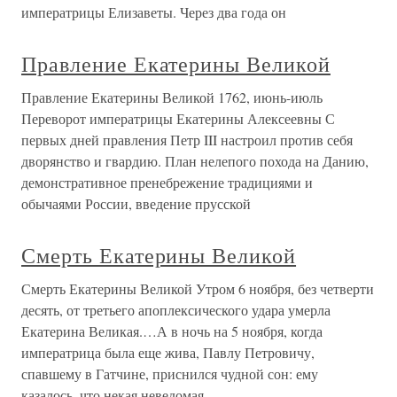
императрицы Елизаветы. Через два года он
Правление Екатерины Великой
Правление Екатерины Великой 1762, июнь-июль
Переворот императрицы Екатерины Алексеевны С
первых дней правления Петр III настроил против себя
дворянство и гвардию. План нелепого похода на Данию,
демонстративное пренебрежение традициями и
обычаями России, введение прусской
Смерть Екатерины Великой
Смерть Екатерины Великой Утром 6 ноября, без четверти
десять, от третьего апоплексического удара умерла
Екатерина Великая.…А в ночь на 5 ноября, когда
императрица была еще жива, Павлу Петровичу,
спавшему в Гатчине, приснился чудной сон: ему
казалось, что некая неведомая