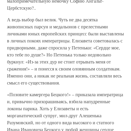
малопримечательную немочку Софию Ангальт-
Цербстскую?..
А ведь выбор был велик. Чуть не два десятка
живописных парсун и медальонов с прелестными
личиками юных европейских принцесс были выставлены
в личных покоях императрицы. Елизавета советовалась с
придворными, даже спросила у Петеньки: «Сердце мое,
кто тебе по душе?» Но Петенька только недовольно
буркнул: «Из-за этих дур не стоит отрывать меня от
сражения!» – и понесся к своим оловянным солдатикам.
Именно они, а никак не реальная жизнь, составляли весь
смысл его существования.
«Позовите камергера Бецкого!» – приказала императрица
и, привычно прихорашиваясь, взбила напудренные
локоны парика. Хоть у Елизаветы и есть
морганатический супруг, мил-друг Алешенька
Разумовский, но от одного вида высокого и статного
Ивана Ивановича Бецкого у любой женщины сердце