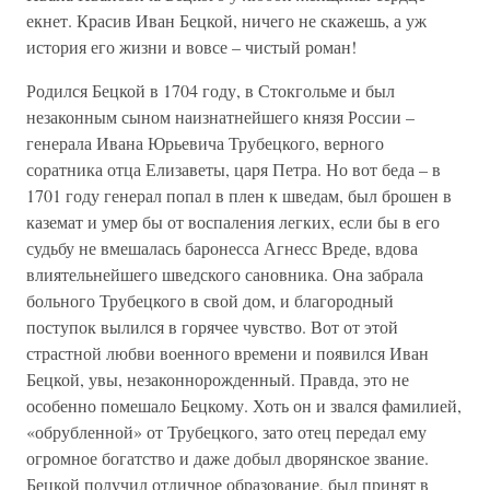
екнет. Красив Иван Бецкой, ничего не скажешь, а уж
история его жизни и вовсе – чистый роман!
Родился Бецкой в 1704 году, в Стокгольме и был
незаконным сыном наизнатнейшего князя России –
генерала Ивана Юрьевича Трубецкого, верного
соратника отца Елизаветы, царя Петра. Но вот беда – в
1701 году генерал попал в плен к шведам, был брошен в
каземат и умер бы от воспаления легких, если бы в его
судьбу не вмешалась баронесса Агнесс Вреде, вдова
влиятельнейшего шведского сановника. Она забрала
больного Трубецкого в свой дом, и благородный
поступок вылился в горячее чувство. Вот от этой
страстной любви военного времени и появился Иван
Бецкой, увы, незаконнорожденный. Правда, это не
особенно помешало Бецкому. Хоть он и звался фамилией,
«обрубленной» от Трубецкого, зато отец передал ему
огромное богатство и даже добыл дворянское звание.
Бецкой получил отличное образование, был принят в