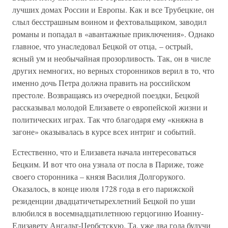
лучших домах России и Европы. Как и все Трубецкие, он
слыл бесстрашным воином и фехтовальщиком, заводил
романы и попадал в «авантажные приключения». Однако
главное, что унаследовал Бецкой от отца, – острый,
ясный ум и необычайная прозорливость. Так, он в числе
других немногих, но верных сторонников верил в то, что
именно дочь Петра должна править на российском
престоле. Возвращаясь из очередной поездки, Бецкой
рассказывал молодой Елизавете о европейской жизни и
политических играх. Так что благодаря ему «княжна в
загоне» оказывалась в курсе всех интриг и событий.
Естественно, что и Елизавета начала интересоваться
Бецким. И вот что она узнала от посла в Париже, тоже
своего сторонника – князя Василия Долгорукого.
Оказалось, в конце июля 1728 года в его парижской
резиденции двадцатичетырехлетний Бецкой по уши
влюбился в восемнадцатилетнюю герцогиню Иоанну-
Елизавету Ангальт-Цербстскую. Та, уже два года будучи