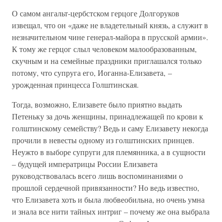
О самом ангальт-цербстском герцоге Долгоруков
извещал, что он «даже не владетельный князь, а служит в
незначительном чине генерал-майора в прусской армии».
К тому же герцог слыл человеком малообразованным,
скучным и на семейные праздники приглашался только
потому, что супруга его, Иоганна-Елизавета, –
урожденная принцесса Голштинская.
Тогда, возможно, Елизавете было приятно выдать
Петеньку за дочь женщины, принадлежащей по крови к
голштинскому семейству? Ведь и саму Елизавету некогда
прочили в невесты одному из голштинских принцев.
Неужто в выборе супруги для племянника, а в сущности
– будущей императрицы России Елизавета
руководствовалась всего лишь воспоминаниями о
прошлой сердечной привязанности? Но ведь известно,
что Елизавета хоть и была любвеобильна, но очень умна
и знала все нити тайных интриг – почему же она выбрала