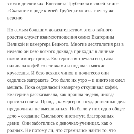
этом в дневниках. Елизавета Трубецкая в своей книге
«Сказание о роде князей Трубецких» излагает ту же
версию.
Но самым большим доказательством этого тайного
родства служат взаимоотношения самих Екатерины
Великой и камергера Бецкого. Многие десятилетия раз в
неделю он безо всякого доклада приходил в личные
покои императрицы. Екатерина встречала его, сама
наливала кофей со сливками и подавала мягкие
круассаны. И безо всяких чинов и политесов они
садились завтракать. Это было их утро – и никто не смел
мешать. Пока седовласый камергер откушивал кофей,
Екатерина рассказывала, как прошла неделя, иногда
просила совета. Правда, камергер в государственные дела
предпочитал не вмешиваться. Но было у них одно общее
дело – создание Смольного института благородных
девиц. Они заботились о девочках-ученицах, как о
родных. Не потому ли, что стремились найти то, что