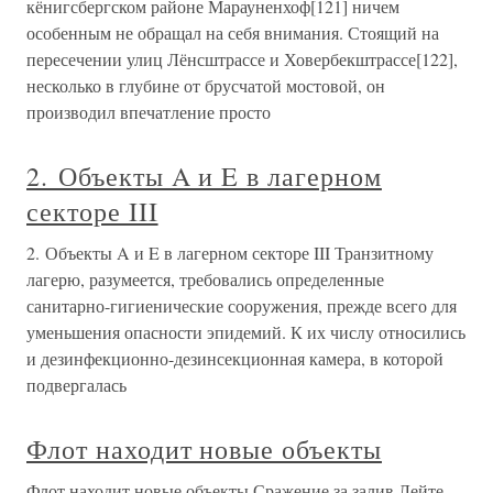
кёнигсбергском районе Марауненхоф[121] ничем
особенным не обращал на себя внимания. Стоящий на
пересечении улиц Лёнсштрассе и Ховербекштрассе[122],
несколько в глубине от брусчатой мостовой, он
производил впечатление просто
2. Объекты A и E в лагерном
секторе III
2. Объекты A и E в лагерном секторе III Транзитному
лагерю, разумеется, требовались определенные
санитарно-гигиенические сооружения, прежде всего для
уменьшения опасности эпидемий. К их числу относились
и дезинфекционно-дезинсекционная камера, в которой
подвергалась
Флот находит новые объекты
Флот находит новые объекты Сражение за залив Лейте