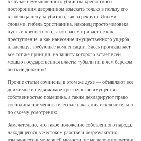
в случае неумышленного убийства крепостного
посторонним дворянином взыскать только в пользу его
владельца цену за убитого, как за рекрута. Иными
словами, гибель христианина, наконец просто человека,
пусть и крепостного, закон рассматривает не как
преступление, а как нанесение имущественного ущерба
владельцу, требующее компенсации. Здесь проглядывает
все тот же принцип, на защиту которого встает всей
мощью государственная власть: «убыли ни в чем барском
быть не должно»!
Прочие статьи сочинены в этом же духе — объявляют все
движимое и недвижимое крестьянское имущество
собственностью помещика, а также декларируют право
господина применять телесные наказания исключительно
по своему усмотрению.
Замечательно, что такое положение собственного народа,
находящегося в жестоком рабстве и безрезультатно
взывающего к монаршей милости, не мешало императору