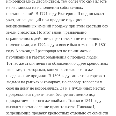
игнорировались дворянством, тем более что сама власть
не настаивала на исполнении собственных
постановлений. В 1771 году Екатерина II подписывает
указ, запрещающий при продаже с аукциона
конфискованных имений продажу при этом крестьян без
земли с молотка. Но этот закон, чрезвычайно
ограниченного действия, практически не исполнялся
помещиками, а в 1792 году и вовсе был отменен. В 1801
году Александр I распорядился не принимать к
публикации в газетах объявления о продаже людей.
Тотчас же стали печатать объявления о сдаче крепостных
«внаем», за которыми, конечно, стояло все то же
предложение продажи. В 1808 году запретили торговать
людьми на рынках и ярмарках, но свобода торговли у
себя на дому не возбранялась, да и в публичных местах
продолжалась практически беспрепятственно под
прикрытием все того же «найма». Только в 1841 году
выходит постановление правительства Николая I,
запрещающее продажу крепостных отдельно от семейств