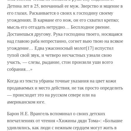
Детина лет в 25, венчанный ее муж. Зверство и мщение в
его глазах. Раскаивается о своих к господину своему
угождениях. В кармане его нож, он его схватил крепко;
мысль его отгадать нетрудно… Бесплодное рвение.
Достанешься другому. Рука господина твоего, носящаяся
над главою раба непрестанно, согнет выю твою на всякое
угождение… Едва ужасоносный молот[17] испустил
тупой свой звук, и четверо несчастных узнали свою
участь, — слезы, рыдание, стон пронзили уши всего
собрания…»
Когда из текста убраны точные указания на цвет кожи
продаваемых и место действия, не так просто определить
— происходит это на русском севере или на
американском юге.
Барон Н.Е. Врангель вспоминал о своих детских
впечатлениях от чтения «Хижины дяди Тома»: «Большие
удивлялись, как люди с нежным сердцем могут жить в