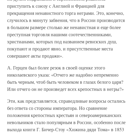
приступить к союзу с Англией и Францией для
прекращения ненавистного торга неграми. Это, конечно,
случилось в минуту забвения, что в России производится
в большом размере столько же ненавистная и еще более
преступная торговля нашими соотечественниками,
христианами, которых под названием ревизских душ,
покупают и продают явно, и присутственные места
совершают акты продажи».
А. Герцен был более резок в своей оценке этого
николаевского указа: «Отчего же надобно непременно
быть черным, чтоб быть человеком в глазах белого царя?
Или отчего он не произведет всех крепостных в негры?»
Эти, как представляется, справедливые вопросы остались
без ответа со стороны императора. Но сравнение
положения крепостных крестьян и североамериканских
невольников стало популярным в России, особенно после
выхода книги Г. Бичер-Стоу «Хижина дяди Тома» в 1853