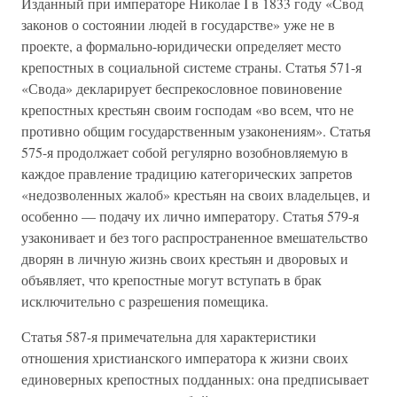
Изданный при императоре Николае I в 1833 году «Свод
законов о состоянии людей в государстве» уже не в
проекте, а формально-юридически определяет место
крепостных в социальной системе страны. Статья 571-я
«Свода» декларирует беспрекословное повиновение
крепостных крестьян своим господам «во всем, что не
противно общим государственным узаконениям». Статья
575-я продолжает собой регулярно возобновляемую в
каждое правление традицию категорических запретов
«недозволенных жалоб» крестьян на своих владельцев, и
особенно — подачу их лично императору. Статья 579-я
узаконивает и без того распространенное вмешательство
дворян в личную жизнь своих крестьян и дворовых и
объявляет, что крепостные могут вступать в брак
исключительно с разрешения помещика.
Статья 587-я примечательна для характеристики
отношения христианского императора к жизни своих
единоверных крепостных подданных: она предписывает