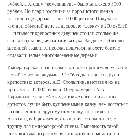
рублей, а за одну «комедиантку» было заплачено 5000
рублей. Но псари-охотники за породистого щенка
платили еще дороже — до 10 000 рублей. Получалось,
что при обычной цене за дворовую «девку» в 200 рублей
— пятьдесят крепостных девушек стоили столько же,
сколько одна редкая охотничья сука. Заядлые любители
звериной травли за прославившуюся на охоте борзую
отдавали целые многонаселенные деревни.
Императорское правительство также принимало участие
в этой торговле людьми. В 1806 году владелец труппы
крепостных актеров, А.Е. Столыпин, выставил их на
продажу за 42 000 рублей. Обер-камергер А.А.
Нарышкин, узнав об этом, а также о желании самих
артистов лучше быть купленными в казну, чем достаться
в собственность другому помещику, обратился к
Александру I, рекомендуя выкупить столыпинскую
труппу для императорской сцены. Выгодность такой
покупки камергер объяснял достаточно прагматично: