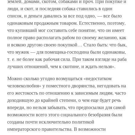
землей, домами, скотом, собаками и проч. При покупке и
люди, и скот, и последняя собака ставились в один
список, и деньги давались за все под одно, — все было
одинаковым продажным товаром. Естественно, поэтому,
что купивший мог составить себе понятие, что он имеет
полное право располагать рабом по своему желанию, как
и всякою другою своею покупкой… Стало быть: что бык,
что мужик — для помещика-господина были одинаковы,
т. е. не более как рабочая сила. При таком взгляде на раба
лучших отношений, чем к скотине, и ждать нельзя».
Можно сколько угодно возмущаться «недостатком
человеколюбия» у поместного дворянства, негодовать на
его жестокость по отношению к зависимым людям, часто
доходившую до крайней степени, о чем еще будет речь
впереди, но нельзя забывать, что предпосылки для самой
возможности всего этого социального безобразия были
созданы почти исключительно политикой
императорского правительства. В возможности