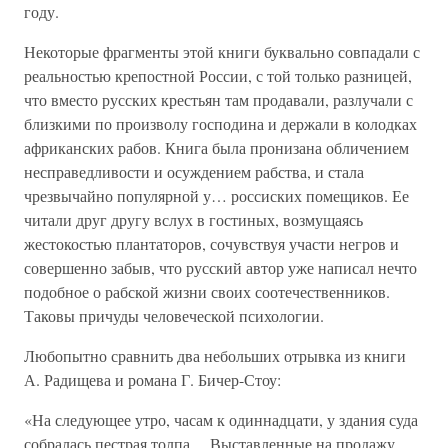
году.
Некоторые фрагменты этой книги буквально совпадали с
реальностью крепостной России, с той только разницей,
что вместо русских крестьян там продавали, разлучали с
близкими по произволу господина и держали в колодках
африканских рабов. Книга была пронизана обличением
несправедливости и осуждением рабства, и стала
чрезвычайно популярной у… россиских помещиков. Ее
читали друг другу вслух в гостиных, возмущаясь
жестокостью плантаторов, сочувствуя участи негров и
совершенно забыв, что русский автор уже написал нечто
подобное о рабской жизни своих соотечественников.
Таковы причуды человеческой психологии.
Любопытно сравнить два небольших отрывка из книги
А. Радищева и романа Г. Бичер-Стоу:
«На следующее утро, часам к одиннадцати, у здания суда
собралась пестрая толпа… Выставленные на продажу