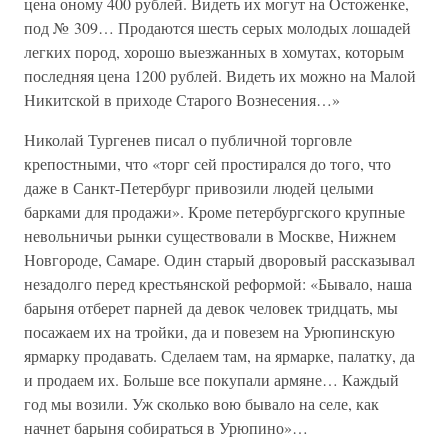
цена оному 400 рублей. Видеть их могут на Остоженке,
под № 309… Продаются шесть серых молодых лошадей
легких пород, хорошо выезжанных в хомутах, которым
последняя цена 1200 рублей. Видеть их можно на Малой
Никитской в приходе Старого Вознесения…»
Николай Тургенев писал о публичной торговле
крепостными, что «торг сей простирался до того, что
даже в Санкт-Петербург привозили людей целыми
барками для продажи». Кроме петербургского крупные
невольничьи рынки существовали в Москве, Нижнем
Новгороде, Самаре. Один старый дворовый рассказывал
незадолго перед крестьянской реформой: «Бывало, наша
барыня отберет парней да девок человек тридцать, мы
посажаем их на тройки, да и повезем на Урюпинскую
ярмарку продавать. Сделаем там, на ярмарке, палатку, да
и продаем их. Больше все покупали армяне… Каждый
год мы возили. Уж сколько вою бывало на селе, как
начнет барыня собираться в Урюпино»…