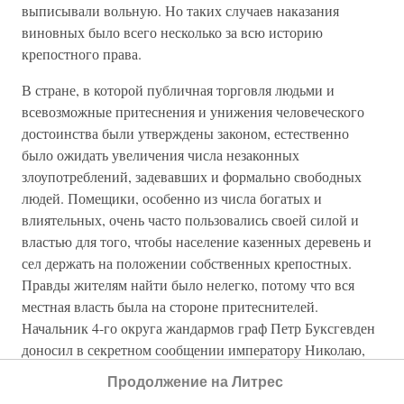
выписывали вольную. Но таких случаев наказания
виновных было всего несколько за всю историю
крепостного права.
В стране, в которой публичная торговля людьми и
всевозможные притеснения и унижения человеческого
достоинства были утверждены законом, естественно
было ожидать увеличения числа незаконных
злоупотреблений, задевавших и формально свободных
людей. Помещики, особенно из числа богатых и
влиятельных, очень часто пользовались своей силой и
властью для того, чтобы население казенных деревень и
сел держать на положении собственных крепостных.
Правды жителям найти было нелегко, потому что вся
местная власть была на стороне притеснителей.
Начальник 4-го округа жандармов граф Петр Буксгевден
доносил в секретном сообщении императору Николаю,
что только в западных губерниях у помещиков находится
Продолжение на Литрес
более
четырехсот тысяч
вольных людей, которые, зная