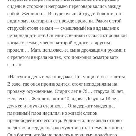
сидели в стороне и негромко переговаривались между
собой. Женщина… Изнурительный труд и болезни, по-
видимому, состарили ее прежде времени. Рядом с этой
старухой стоял ее сын — смышленый на вид мальчик
четырнадцати лет. Он единственный остался от большой
когда-то семьи, членов которой одного за другим
продали… Мать цеплялась за сына дрожащими руками и
с трепетом взирала на тех, кто подходил осматривать
его…»
«Наступил день и час продажи. Покупщики съезжаются.
В зале, где оная производится, стоят неподвижны на
продажу осужденные. Старик лет в 75… старуха 80 лет,
жена его… Женщина лет в 40, вдова. Девушка 18 лет,
дочь ее и внучка стариков… Она держит младенца,
плачевный плод насилия, но живой слепок
прелюбодейного его отца. Родив его, позабыла отцово
зверство, и сердце начало чувствовать к нему нежность.
Она боится, чтобы не попасть в руки ему подобного.