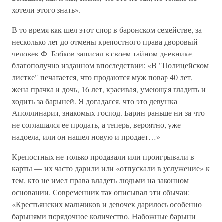
хотели этого знать».
В то время как шел этот спор в баронском семействе, за
несколько лет до отмены крепостного права дворовый
человек Ф. Бобков записал в своем тайном дневнике,
благополучно изданном впоследствии: «В "Полицейском
листке" печатается, что продаются муж повар 40 лет,
жена прачка и дочь, 16 лет, красивая, умеющая гладить и
ходить за барыней. Я догадался, что это девушка
Аполлинария, знакомых господ. Барин раньше ни за что
не соглашался ее продать, а теперь, вероятно, уже
надоела, или он нашел новую и продает…»
Крепостных не только продавали или проигрывали в
карты — их часто дарили или «отпускали в услужение» к
тем, кто не имел права владеть людьми на законном
основании. Современник так описывал эти обычаи:
«Крестьянских мальчиков и девочек дарилось особенно
барынями порядочное количество. Набожные барыни