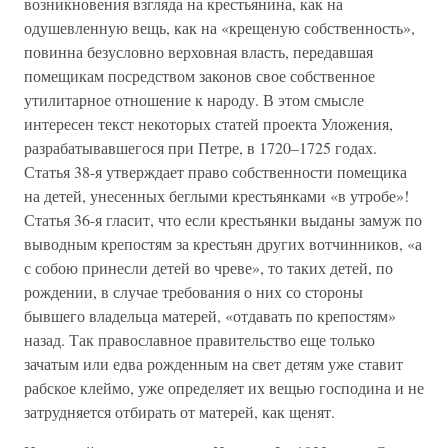
возникновения взгляда на крестьянина, как на
одушевленную вещь, как на «крещеную собственность»,
повинна безусловно верховная власть, передавшая
помещикам посредством законов свое собственное
утилитарное отношение к народу. В этом смысле
интересен текст некоторых статей проекта Уложения,
разрабатывавшегося при Петре, в 1720–1725 годах.
Статья 38-я утверждает право собственности помещика
на детей, унесенных беглыми крестьянками «в утробе»!
Статья 36-я гласит, что если крестьянки выданы замуж по
выводным крепостям за крестьян других вотчинников, «а
с собою принесли детей во чреве», то таких детей, по
рождении, в случае требования о них со стороны
бывшего владельца матерей, «отдавать по крепостям»
назад. Так православное правительство еще только
зачатым или едва рожденным на свет детям уже ставит
рабское клеймо, уже определяет их вещью господина и не
затрудняется отбирать от матерей, как щенят.