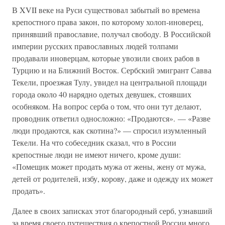
В XVII веке на Руси существовал забытый во времена
крепостного права закон, по которому холоп-иноверец,
принявший православие, получал свободу. В Российской
империи русских православных людей толпами
продавали иноверцам, которые увозили своих рабов в
Турцию и на Ближний Восток. Сербский эмигрант Савва
Текели, проезжая Тулу, увидел на центральной площади
города около 40 нарядно одетых девушек, стоявших
особняком. На вопрос серба о том, что они тут делают,
проводник ответил односложно: «Продаются». — «Разве
люди продаются, как скотина?» — спросил изумленный
Текели. На что собеседник сказал, что в России
крепостные люди не имеют ничего, кроме души:
«Помещик может продать мужа от жены, жену от мужа,
детей от родителей, избу, корову, даже и одежду их может
продать».
Далее в своих записках этот благородный серб, узнавший
за время своего путешествия о крепостной России много