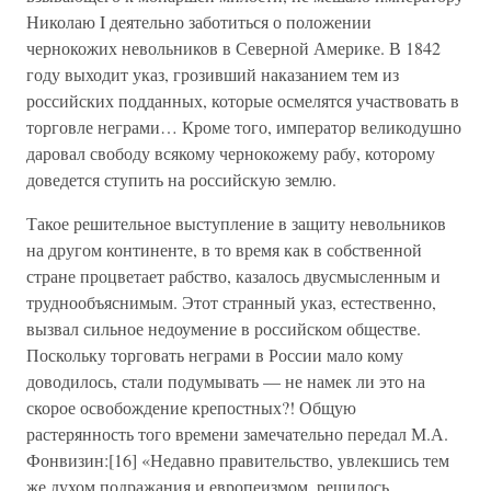
Николаю I деятельно заботиться о положении
чернокожих невольников в Северной Америке. В 1842
году выходит указ, грозивший наказанием тем из
российских подданных, которые осмелятся участвовать в
торговле неграми… Кроме того, император великодушно
даровал свободу всякому чернокожему рабу, которому
доведется ступить на российскую землю.
Такое решительное выступление в защиту невольников
на другом континенте, в то время как в собственной
стране процветает рабство, казалось двусмысленным и
труднообъяснимым. Этот странный указ, естественно,
вызвал сильное недоумение в российском обществе.
Поскольку торговать неграми в России мало кому
доводилось, стали подумывать — не намек ли это на
скорое освобождение крепостных?! Общую
растерянность того времени замечательно передал М.А.
Фонвизин:[16] «Недавно правительство, увлекшись тем
же духом подражания и европеизмом, решилось