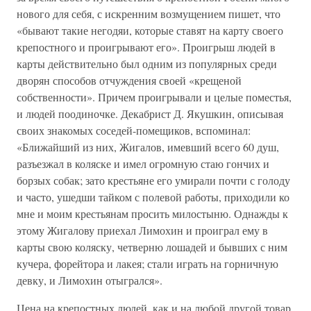
нового для себя, с искренним возмущением пишет, что
«бывают такие негодяи, которые ставят на карту своего
крепостного и проигрывают его». Проигрыш людей в
карты действительно был одним из популярных среди
дворян способов отчуждения своей «крещеной
собственности». Причем проигрывали и целые поместья,
и людей поодиночке. Декабрист Д. Якушкин, описывая
своих знакомых соседей-помещиков, вспоминал:
«Ближайший из них, Жигалов, имевший всего 60 душ,
разъезжал в коляске и имел огромную стаю гончих и
борзых собак; зато крестьяне его умирали почти с голоду
и часто, ушедши тайком с полевой работы, приходили ко
мне и моим крестьянам просить милостыню. Однажды к
этому Жигалову приехал Лимохин и проиграл ему в
карты свою коляску, четверню лошадей и бывших с ним
кучера, форейтора и лакея; стали играть на горничную
девку, и Лимохин отыгрался».
Цена на крепостных людей, как и на любой другой товар,