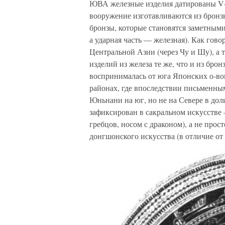
ЮВА железные изделия датированы V–IV
вооружение изготавливаются из бронзы
бронзы, которые становятся заметными в 
а ударная часть — железная). Как гов
Центральной Азии (через Чу и Шу), а
изделий из железа те же, что и из бр
воспринималась от юга Японских о-во
районах, где впоследствии письменны
Юньнани на юг, но не на Севере в до
зафиксирован в сакральном искусстве
гребцов, носом с драконом), а не прос
донгшонского искусства (в отличие от