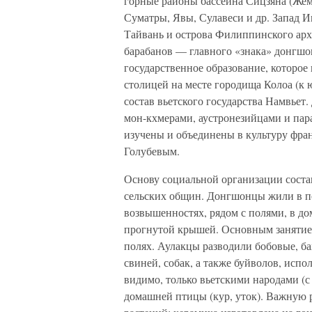
горные районы бассейна Сицзяна (Жемч
Суматры, Явы, Сулавеси и др. Запад И
Тайвань и острова Филиппинского арх
барабанов — главного «знака» донгшо
государственное образование, которое 
столицей на месте городища Колоа (к юг
состав вьетского государства Намвьет
мон-кхмерами, аустронезийцами и па
изучены и объединены в культуру фра
Голубевым.
Основу социальной организации сост
сельских общин. Донгшонцы жили в по
возвышенностях, рядом с полями, в до
прогнутой крышей. Основным занятие
полях. Аулакцы разводили бобовые, б
свиней, собак, а также буйволов, испо
видимо, только вьетскими народами (с 
домашней птицы (кур, уток). Важную 