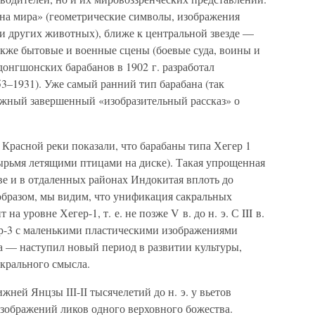
на мира» (геометрические символы, изображения
и других животных), ближе к центральной звезде —
акже бытовые и военные сцены (боевые суда, воины и
донгшонских барабанов в 1902 г. разработал
3–1931). Уже самый ранний тип барабана (так
ложный завершенный «изобразительный рассказ» о
Красной реки показали, что барабаны типа Хегер 1
рьмя летящими птицами на диске). Такая упрощенная
ве и в отдаленных районах Индокитая вплоть до
образом, мы видим, что унификация сакральных
 уровне Хегер-1, т. е. не позже V в. до н. э. С III в.
гер-3 с маленькими пластическими изображениями
а — наступил новый период в развитии культуры,
акрального смысла.
жней Янцзы ІІІ-ІІ тысячелетий до н. э. у вьетов
ображений ликов одного верховного божества.