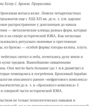
а Хегер-1. Бронза. Прорисовка.
 бронзовая мотыга-кельт. Лемехи четырехчастных
троазиатов еще с ХШ-ХП вв. до н. э. (см. царское
окое распространение у донгшонцев до начала
ения — металлические клевцы разных форм, которые
сти и на севере исторической ЮВА. Как несколько
пользовались ритуально-значимые и престижные
цы, из бронзы — особой формы топоры-кельты, плуги.
 небесных светил и неба, почитались духи земли и
ыл культ предков. Важнейшими священными
ны. Они могли быть большие (до 1 м в диаметре) и
которые помещались в погребения. Бронзовый барабан
налогом описанного раннее «нефритового комплекса»
тысячелетия до н. э. и «бронзового комплекса» I
и и северной части исторической ЮВА.
льством не только технологических навыков и
водителей, но и их мировоззренческих представлений.