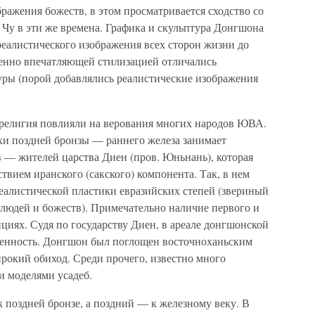
жения божеств, в этом просматривается сходство со
 Чу в эти же времена. Графика и скульптура Донгшона
реалистического изображения всех сторон жизни до
енно впечатляющей стилизацией отличались
уры (порой добавлялись реалистические изображения
 религия повлияли на верования многих народов ЮВА.
хи поздней бронзы — раннего железа занимает
 — жителей царства Диен (пров. Юньнань), которая
вием иранского (сакского) компонента. Так, в нем
еалистической пластики евразийских степей (звериный
 людей и божеств). Примечательно наличие первого и
циях. Судя по государству Диен, в ареале донгшонской
менность. Донгшон был поглощен восточноханьским
рокий обиход. Среди прочего, известно много
и моделями усадеб.
 поздней бронзе, а поздний — к железному веку. В