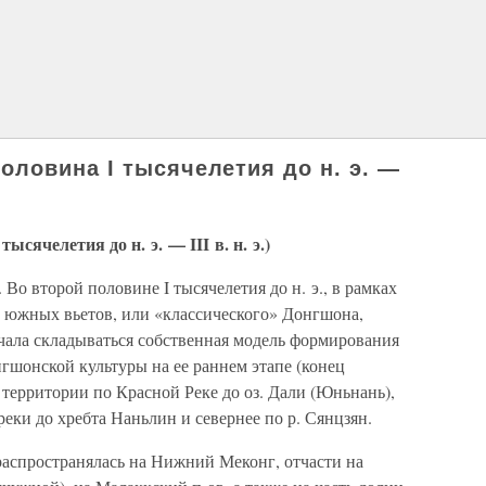
ловина I тысячелетия до н. э. —
ячелетия до н. э. — III в. н. э.)
Во второй половине I тысячелетия до н. э., в рамках
 южных вьетов, или «классического» Донгшона,
ачала складываться собственная модель формирования
нгшонской культуры на ее раннем этапе (конец
 территории по Красной Реке до оз. Дали (Юньнань),
ки до хребта Наньлин и севернее по р. Сянцзян.
распространялась на Нижний Меконг, отчасти на