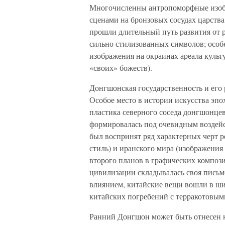
Многочисленны антропоморфные изобра
сценами на бронзовых сосудах царства
прошли длительный путь развития от 
сильно стилизованных символов; особ
изображения на окраинах ареала культ
«своих» божеств).
Донгшонская государственность и его
Особое место в истории искусства эпо
пластика северного соседа донгшонцев
формировалась под очевидным воздейст
был воспринят ряд характерных черт р
стиль) и иранского мира (изображения
второго планов в графических компози
цивилизации складывалась своя пись
влиянием, китайские вещи вошли в ши
китайских погребений с терракотовым
Ранний Донгшон может быть отнесен к