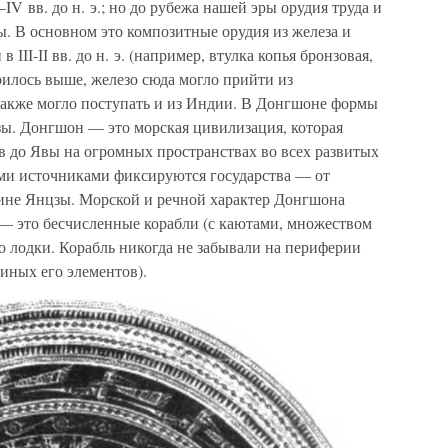
 вв. до н. э.; но до рубежа нашей эры орудия труда и
. В основном это композитные орудия из железа и
ІІІ-ІІ вв. до н. э. (например, втулка копья бронзовая,
орилось выше, железо сюда могло прийти из
 также могло поступать и из Индии. В Донгшоне формы
онзы. Донгшон — это морская цивилизация, которая
в до Явы на огромных пространствах во всех развитых
ми источниками фиксируются государства — от
лине Янцзы. Морской и речной характер Донгшона
 — это бесчисленные корабли (с каютами, множеством
то лодки. Корабль никогда не забывали на периферии
 иных его элементов).