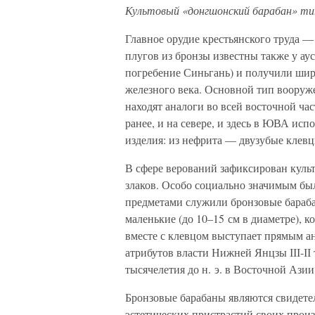
Культовый «донгшонский барабан» тип
Главное орудие крестьянского труда —
плугов из бронзы известны также у аус
погребение Синьгань) и получили шир
железного века. Основной тип вооруж
находят аналоги во всей восточной ча
ранее, и на севере, и здесь в ЮВА ис
изделия: из нефрита — двузубые клев
В сфере верований зафиксирован культ
злаков. Особо социально значимым б
предметами служили бронзовые бараба
маленькие (до 10–15 см в диаметре), 
вместе с клевцом выступает прямым а
атрибутов власти Нижней Янцзы ІІІ-ІІ 
тысячелетия до н. э. в Восточной Ази
Бронзовые барабаны являются свидете
эстетических пристрастий своих произ