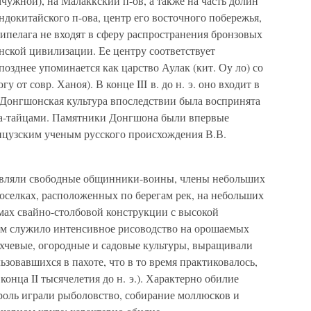
ужной), на Малаккский п-ов, а также на часть долин
ндокитайского п-ова, центр его восточного побережья,
ипелага не входят в сферу распространения бронзовых
нской цивилизации. Ее центру соответствует
позднее упоминается как царство Аулак (кит. Оу ло) со
у от совр. Ханоя). В конце III в. до н. э. оно входит в
. Донгшонская культура впоследствии была воспринята
ра-тайцами. Памятники Донгшона были впервые
нцузским ученым русского происхождения В.В.
авляли свободные общинники-воины, члены небольших
селках, расположенных по берегам рек, на небольших
мах свайно-столбовой конструкции с высокой
м служило интенсивное рисоводство на орошаемых
ахчевые, огородные и садовые культуры, выращивали
льзовавшихся в пахоте, что в то время практиковалось,
конца II тысячелетия до н. э.). Характерно обилие
роль играли рыболовство, собирание моллюсков и