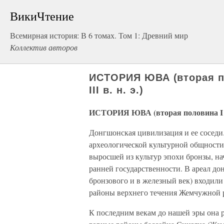
ВикиЧтение
Всемирная история: В 6 томах. Том 1: Древний мир
Коллектив авторов
ИСТОРИЯ ЮВА (вторая по
III в. н. э.)
ИСТОРИЯ ЮВА (вторая половина I тыс
Донгшонская цивилизация и ее соседи. 
археологической культурной общности
выросшей из культур эпохи бронзы, н
ранней государственности. В ареал до
бронзового и в железный век) входили
районы верхнего течения Жемчужной ре
К последним векам до нашей эры она 