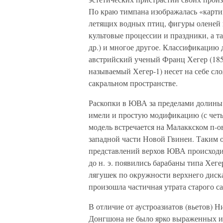
По краю тимпана изображалась «карти
летящих водных птиц, фигуры оленей 
культовые процессии и праздники, а т
др.) и многое другое. Классификацию 
австрийский ученый Франц Хегер (185
называемый Хегер-1) несет на себе с
сакральном пространстве.
Раскопки в ЮВА за пределами долины 
имели и простую модификацию (с четы
модель встречается на Малаккском п-о
западной части Новой Гвинеи. Таким 
представлений верхов ЮВА происходит на
до н. э. появились барабаны типа Хе
лягушек по окружности верхнего диск
произошла частичная утрата старого с
В отличие от аустроазиатов (вьетов) Ни
Донгшона не было ярко выраженных из