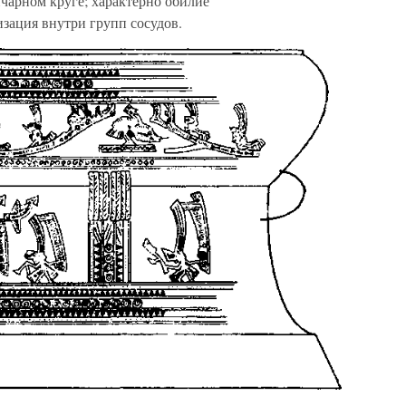
нчарном круге; характерно обилие
зация внутри групп сосудов.