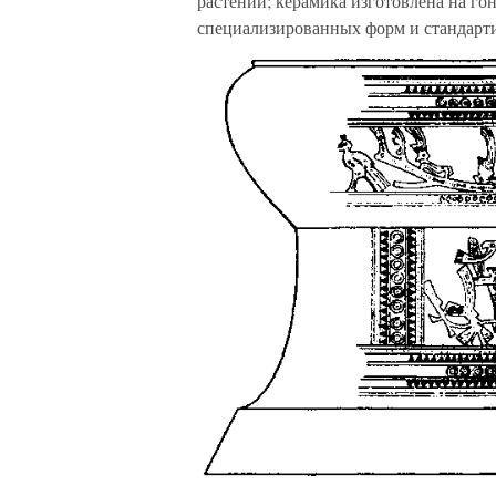
растений; керамика изготовлена на го
специализированных форм и стандарти