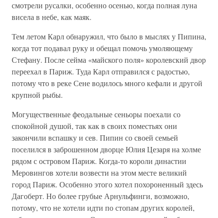
смотрели русалки, особенно осенью, когда полная луна
висела в небе, как маяк.
Тем летом Карл обнаружил, что было в мыслях у Пипина,
когда тот подавал руку и обещал помочь умоляющему
Стефану. После сейма «майского поля» королевский двор
переехал в Париж. Туда Карл отправился с радостью,
потому что в реке Сене водилось много кефали и другой
крупной рыбы.
Могущественные феодальные сеньоры поехали со
спокойной душой, так как в своих поместьях они
закончили вспашку и сев. Пипин со своей семьей
поселился в заброшенном дворце Юлия Цезаря на холме
рядом с островом Париж. Когда-то короли династии
Меровингов хотели возвести на этом месте великий
город Париж. Особенно этого хотел похороненный здесь
Дагоберт. Но более грубые Арнульфинги, возможно,
потому, что не хотели идти по стопам других королей,