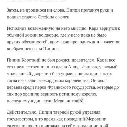
Затем, не произнося ни слова, Пипин протянул руки и
поднял старого Стефана с колен.
Исполнив возложенную на него миссию, Карл вернулся к
обычной жизни во дворце, где у него пока не было
других обязанностей, кроме как проводить дни в качестве
внебрачного сына Пипина.
Пипин Короткий не был рожден правителем. Как и все
его предшественники из клана Арнульфингов, угрюмый
молчаливый дворянин был управляющим или, как их
тогда называли, мажордомом королевства. Он был
первым среди пэров Франкского государства, которые до
сих пор хранили верность истинному королю,
последнему в династии Меровингов[6].
Действительно, Пипин твердой рукой управлял
государством, в то время как последний Меровинг
ежегодно просто приезжал на сейм в традиционной