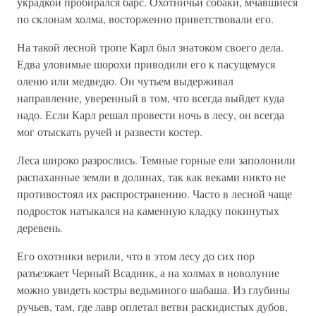
украдкой пробирался барс. Охотничьи собаки, мчавшиеся
по склонам холма, восторженно приветствовали его.
На такой лесной тропе Карл был знатоком своего дела.
Едва уловимые шорохи приводили его к пасущемуся
оленю или медведю. Он чутьем выдерживал
направление, уверенный в том, что всегда выйдет куда
надо. Если Карл решал провести ночь в лесу, он всегда
мог отыскать ручей и развести костер.
Леса широко разрослись. Темные горные ели заполонили
распаханные земли в долинах, так как веками никто не
противостоял их распространению. Часто в лесной чаще
подросток натыкался на каменную кладку покинутых
деревень.
Его охотники верили, что в этом лесу до сих пор
разъезжает Черный Всадник, а на холмах в новолуние
можно увидеть костры ведьминого шабаша. Из глубины
ручьев, там, где лавр оплетал ветви раскидистых дубов,