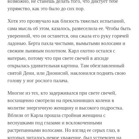
возможно, не станешь делать того, что диктует тебе
упрямство, как это было до сих пор.
Хотя это прозвучало как близость тяжелых испытаний,
сама мысль об этом, казалось, развеселила ее. Чтобы быть
уверенной, что он останется, она сжала его руку горячей
ладонью. Берта пахла чистыми, вымытыми волосами и
свежим льняным полотном. Карл охотно остался с
матерью, потому что при свете свечей в апсиде
открылась удивительная картина. Там обезглавленный
святой Дени, или Дионисий, наклонился поднять свою
голову у ног рослого палача.
Многие из тех, кто задерживался при свете свечей,
восхищенно смотрели на преклонивших колени в
молитве энергичную женщину и высокого подростка.
Вблизи от Карла прошла стройная женщина с
веснушками под глазами и всклокоченными
растрепанными волосами. Но взгляд ее серых глаз, в
которых читалось немое уважение, был устремлен на