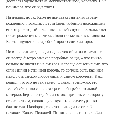
доставляя удовольствие могущественному человеку. Она
понимала, что он чувствует.
На первых порах Карл не придавал значения своему
рождению, поскольку Берта была любимой наложницей
его отца, который и женился на ней спустя несколько лет
после рождения мальчика. Люди посмеивались, глядя на
Карла, идущего в свадебной процессии к алтарю.
Но в последние два года подросток обратил внимание –
он всегда быстро замечал подобные вещи, – что никто
больше не шутил и не смеялся. Керольд объяснил ему, что
если Пипин истинный король, то должна быть разница
между отпрыском любовницы и сыном королевы. Карл
решил, что это не так важно. Однако, возможно, это
тесней сблизило сына с энергичной требовательной
матерью. Берта всегда была готова принять его сторону в
ссоре с отцом, словно чувствуя, что следует уравнять
баланс сил. Наоборот, его отец никогда не стал бы
потакать Карлу. Пожалуй, Пипин очень сильно любил