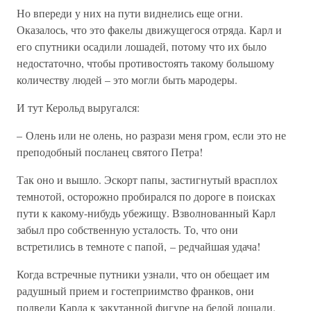
Но впереди у них на пути виднелись еще огни.
Оказалось, что это факелы движущегося отряда. Карл и
его спутники осадили лошадей, потому что их было
недостаточно, чтобы противостоять такому большому
количеству людей – это могли быть мародеры.
И тут Керольд выругался:
– Олень или не олень, но разрази меня гром, если это не
преподобный посланец святого Петра!
Так оно и вышло. Эскорт папы, застигнутый врасплох
темнотой, осторожно пробирался по дороге в поисках
пути к какому-нибудь убежищу. Взволнованный Карл
забыл про собственную усталость. То, что они
встретились в темноте с папой, – редчайшая удача!
Когда встречные путники узнали, что он обещает им
радушный прием и гостеприимство франков, они
подвели Карла к закутанной фигуре на белой лошади.