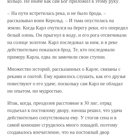
кольцо. Не иначе как сам Бог приложил к этому руку.
– На пути встретилась река, и не было брода, –
рассказывал воин Керольд. – И тьма опустилась на
землю. Когда Карл очутился на берегу реки, его опередил
белый олень. Он прыгнул в воду, и его рога отсвечивали
на солнце золотом. Карл последовал за ним, и в реке
действительно показался брод. Те, кто последовали
примеру Карла, едва ли замочили свои ступни.
Множество историй, рассказанных о Карле, связаны с
реками и охотой. Ему нравилось слушать, как его друзья
повествуют о его удаче, поскольку сам Карл не обладал
ни опытом, ни мудростью.
Итак, когда, преодолев расстояние в 30 лиг, отряд
подъехал к постоялому двору, юноша решил, что удача
действительно сопутствовала ему. У стогов сена и в
самой конюшне сгрудилось много лошадей, поэтому
создавалось впечатление, что на постоялый двор