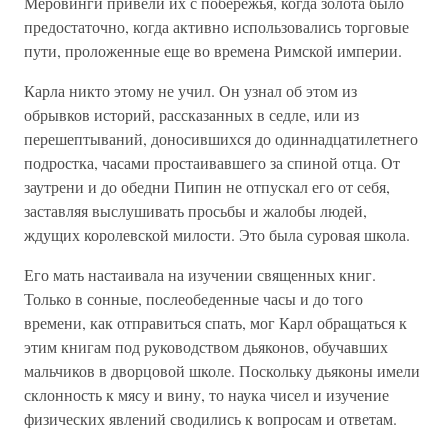
Меровинги привели их с побережья, когда золота было
предостаточно, когда активно использовались торговые
пути, проложенные еще во времена Римской империи.
Карла никто этому не учил. Он узнал об этом из
обрывков историй, рассказанных в седле, или из
перешептываний, доносившихся до одиннадцатилетнего
подростка, часами простаивавшего за спиной отца. От
заутрени и до обедни Пипин не отпускал его от себя,
заставляя выслушивать просьбы и жалобы людей,
ждущих королевской милости. Это была суровая школа.
Его мать настаивала на изучении священных книг.
Только в сонные, послеобеденные часы и до того
времени, как отправиться спать, мог Карл обращаться к
этим книгам под руководством дьяконов, обучавших
мальчиков в дворцовой школе. Поскольку дьяконы имели
склонность к мясу и вину, то наука чисел и изучение
физических явлений сводились к вопросам и ответам.