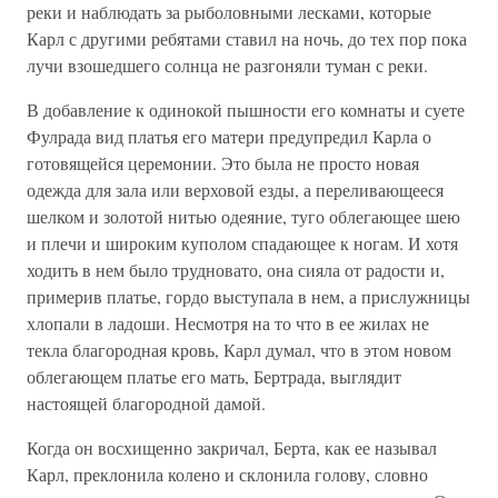
реки и наблюдать за рыболовными лесками, которые
Карл с другими ребятами ставил на ночь, до тех пор пока
лучи взошедшего солнца не разгоняли туман с реки.
В добавление к одинокой пышности его комнаты и суете
Фулрада вид платья его матери предупредил Карла о
готовящейся церемонии. Это была не просто новая
одежда для зала или верховой езды, а переливающееся
шелком и золотой нитью одеяние, туго облегающее шею
и плечи и широким куполом спадающее к ногам. И хотя
ходить в нем было трудновато, она сияла от радости и,
примерив платье, гордо выступала в нем, а прислужницы
хлопали в ладоши. Несмотря на то что в ее жилах не
текла благородная кровь, Карл думал, что в этом новом
облегающем платье его мать, Бертрада, выглядит
настоящей благородной дамой.
Когда он восхищенно закричал, Берта, как ее называл
Карл, преклонила колено и склонила голову, словно