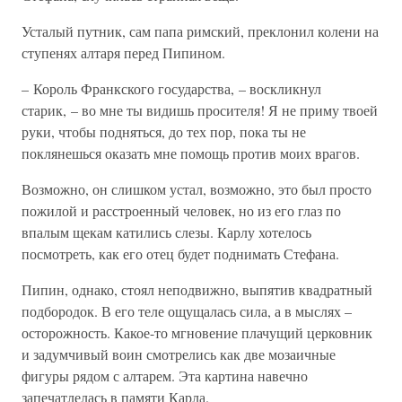
Усталый путник, сам папа римский, преклонил колени на
ступенях алтаря перед Пипином.
– Король Франкского государства, – воскликнул
старик, – во мне ты видишь просителя! Я не приму твоей
руки, чтобы подняться, до тех пор, пока ты не
поклянешься оказать мне помощь против моих врагов.
Возможно, он слишком устал, возможно, это был просто
пожилой и расстроенный человек, но из его глаз по
впалым щекам катились слезы. Карлу хотелось
посмотреть, как его отец будет поднимать Стефана.
Пипин, однако, стоял неподвижно, выпятив квадратный
подбородок. В его теле ощущалась сила, а в мыслях –
осторожность. Какое-то мгновение плачущий церковник
и задумчивый воин смотрелись как две мозаичные
фигуры рядом с алтарем. Эта картина навечно
запечатлелась в памяти Карла.