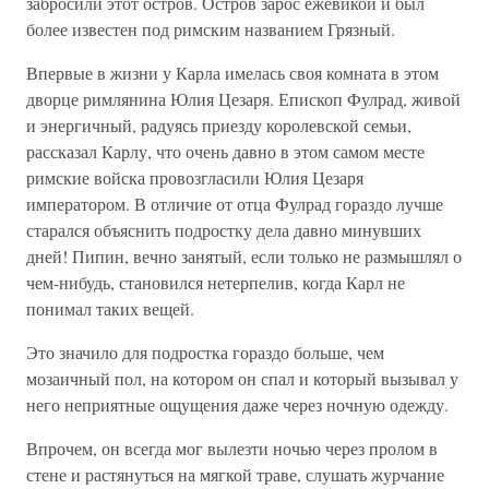
забросили этот остров. Остров зарос ежевикой и был
более известен под римским названием Грязный.
Впервые в жизни у Карла имелась своя комната в этом
дворце римлянина Юлия Цезаря. Епископ Фулрад, живой
и энергичный, радуясь приезду королевской семьи,
рассказал Карлу, что очень давно в этом самом месте
римские войска провозгласили Юлия Цезаря
императором. В отличие от отца Фулрад гораздо лучше
старался объяснить подростку дела давно минувших
дней! Пипин, вечно занятый, если только не размышлял о
чем-нибудь, становился нетерпелив, когда Карл не
понимал таких вещей.
Это значило для подростка гораздо больше, чем
мозаичный пол, на котором он спал и который вызывал у
него неприятные ощущения даже через ночную одежду.
Впрочем, он всегда мог вылезти ночью через пролом в
стене и растянуться на мягкой траве, слушать журчание