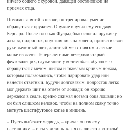
ничего общего с суровой, давящей обстановкой на
приемах отца.
Помимо занятий в школе, он тренировал умение
обращаться с оружием. Оружие вручил ему его дядя
Бернард. После того как Фулрад благословил оружие у
алтаря, подросток, опустившись на колено, принял в свои
руки железный щит, длинный меч с поясом и легкое
копье из ясеня. Теперь летними вечерами старый
фехтовальщик, служивший у коннетабля, обучал его
обращаться с мечом, щитом и тяжелым кривым ножом,
которым пользовались, чтобы парировать удар или
нанести ответный. Будучи долговязым, подросток легко
мог держать щит на отлете от лошади; он хорошо
держался в седле, крепко сжимая ногами бока лошади; но
он был слишком неловок, чтобы на полном скаку точно
метнуть шестифутовое копье в мишень.
– Пусть выбежит медведь, – кричал он своему
наставнику, – и ты увидишь, как я свалю его дротиком!