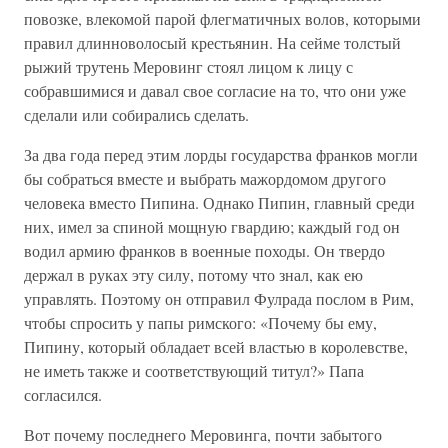
повозке, влекомой парой флегматичных волов, которыми
правил длинноволосый крестьянин. На сейме толстый
рыжий трутень Меровинг стоял лицом к лицу с
собравшимися и давал свое согласие на то, что они уже
сделали или собирались сделать.
За два года перед этим лорды государства франков могли
бы собраться вместе и выбрать мажордомом другого
человека вместо Пипина. Однако Пипин, главный среди
них, имел за спиной мощную гвардию; каждый год он
водил армию франков в военные походы. Он твердо
держал в руках эту силу, потому что знал, как ею
управлять. Поэтому он отправил Фулрада послом в Рим,
чтобы спросить у папы римского: «Почему бы ему,
Пипину, который обладает всей властью в королевстве,
не иметь также и соответствующий титул?» Папа
согласился.
Вот почему последнего Меровинга, почти забытого