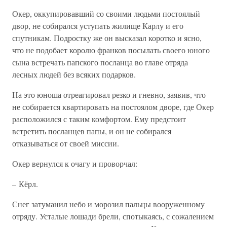
Окер, оккупировавший со своими людьми постоялый
двор, не собирался уступать жилище Карлу и его
спутникам. Подростку же он высказал коротко и ясно,
что не подобает королю франков посылать своего юного
сына встречать папского посланца во главе отряда
лесных людей без всяких подарков.
На это юноша отреагировал резко и гневно, заявив, что
не собирается квартировать на постоялом дворе, где Окер
расположился с таким комфортом. Ему предстоит
встретить посланцев папы, и он не собирался
отказываться от своей миссии.
Окер вернулся к очагу и проворчал:
– Кёрл.
Снег затуманил небо и морозил пальцы вооруженному
отряду. Усталые лошади брели, спотыкаясь, с сожалением