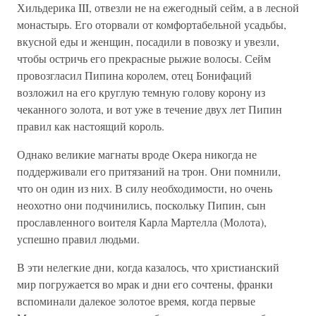
Хильдерика III, отвезли не на ежегодный сейм, а в лесной
монастырь. Его оторвали от комфортабельной усадьбы,
вкусной еды и женщин, посадили в повозку и увезли,
чтобы остричь его прекрасные рыжие волосы. Сейм
провозгласил Пипина королем, отец Бонифаций
возложил на его круглую темную голову корону из
чеканного золота, и вот уже в течение двух лет Пипин
правил как настоящий король.
Однако великие магнаты вроде Окера никогда не
поддерживали его притязаний на трон. Они помнили,
что он один из них. В силу необходимости, но очень
неохотно они подчинились, поскольку Пипин, сын
прославленного воителя Карла Мартелла (Молота),
успешно правил людьми.
В эти нелегкие дни, когда казалось, что христианский
мир погружается во мрак и дни его сочтены, франки
вспоминали далекое золотое время, когда первые