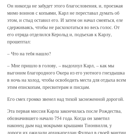
Он никогда не забудет этого благословения, и, проезжая
мимо воинов с копьями, Карл не переставал думать об
этом, и стыд оставил его. И затем он начал смеяться, еле
сдерживаясь, чтобы не расхохотаться во весь голос. От
его отряда отделился Керольд и, подъехав к Карлу,
прошептал:
– Что на тебя нашло?
– Мне пришло в голову, – выдохнул Карл, – как мы
выгоним благородного Окера из его уютного гнездышка
в ночь на холод, чтобы освободить места для отдыха всем
этим епископам, пресвитерам и писцам.
Его смех громко звенел над тихой заснеженной дорогой.
Эта первая миссия Карла закончилась после Рождества,
обозначившего начало 754 года. Когда он заметил
наконец дым над мокрыми крышами Тионвилля, у
дороги их ожидали архикапеллан Фулрад в своей мантии