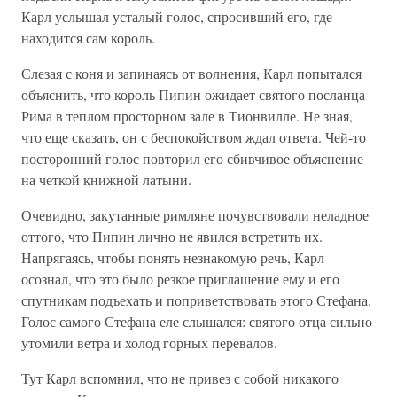
Карл услышал усталый голос, спросивший его, где
находится сам король.
Слезая с коня и запинаясь от волнения, Карл попытался
объяснить, что король Пипин ожидает святого посланца
Рима в теплом просторном зале в Тионвилле. Не зная,
что еще сказать, он с беспокойством ждал ответа. Чей-то
посторонний голос повторил его сбивчивое объяснение
на четкой книжной латыни.
Очевидно, закутанные римляне почувствовали неладное
оттого, что Пипин лично не явился встретить их.
Напрягаясь, чтобы понять незнакомую речь, Карл
осознал, что это было резкое приглашение ему и его
спутникам подъехать и поприветствовать этого Стефана.
Голос самого Стефана еле слышался: святого отца сильно
утомили ветра и холод горных перевалов.
Тут Карл вспомнил, что не привез с собой никакого