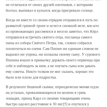
не отличался от своих друзей-охотников, с которыми
болтал, выпивал и купался, когда пригревало солнце.
Когда он вместе со своим отрядом отправился в путь по
размытой грязной тропе и исчез в снежной мгле, кое-кто
из провожающих рассмеялся и весело заметил, что Кёрл
отправился встречать святого отца, посланца самого
папы из собора Святого Петра, так, словно собрался
поохотиться на оленя. Сам Пипин ни единым словом не
выразил ни упрека, ни похвалы своему сыну. У сурового
Пипина вошло в привычку держать своего первенца при
себе и наблюдать за ним, а не поучать сына или давать
ему советы. Никто толком не мог сказать, хорошо это
было или плохо для подростка.
В результате бешеной скачки, периодически меняя седла
на усталых, проваливающихся по колени в грязь
лошадях, принц Карл со своими товарищами очень
быстро одолел расстояние в 30 лиг[5] и очутился у