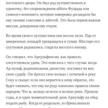
постоялого двора. Он был рад путешествовать в
одиночку, без сопровождения аббата Фулрада или
главного конюшего, которые наверняка досаждали бы
ему своими советами и заботой. Это была первая важная
миссия, доверенная ему отцом.
Во время своего путешествия они весело пели. Пар от
заморенных лошадей превращался в туман. Шестеро его
спутников радовались, глядя на веселого юношу.
Он говорил, что Арнульфингам, как правило,
сопутствовала удача. Это повелось с того случая, когда
Ар-нульф, родоначальник династии, поставил на кон
свою судьбу. Он бросил свое кольцо с печаткой в реку
Сену и сказал: если оно вернется к нему обратно, это
будет означать, что ему на роду написано править своим
народом. Что ж, кольцо исчезло в волнах реки. Прошли
годы, и в один знаменательный день Арнульфу на обед
подали рыбу. Когда ее разделали, из брюха выпало