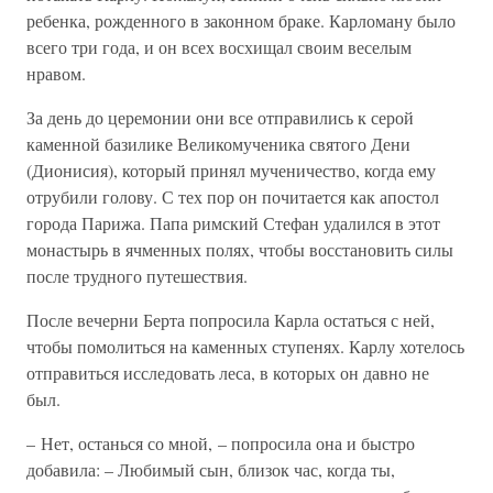
ребенка, рожденного в законном браке. Карломану было
всего три года, и он всех восхищал своим веселым
нравом.
За день до церемонии они все отправились к серой
каменной базилике Великомученика святого Дени
(Дионисия), который принял мученичество, когда ему
отрубили голову. С тех пор он почитается как апостол
города Парижа. Папа римский Стефан удалился в этот
монастырь в ячменных полях, чтобы восстановить силы
после трудного путешествия.
После вечерни Берта попросила Карла остаться с ней,
чтобы помолиться на каменных ступенях. Карлу хотелось
отправиться исследовать леса, в которых он давно не
был.
– Нет, останься со мной, – попросила она и быстро
добавила: – Любимый сын, близок час, когда ты,