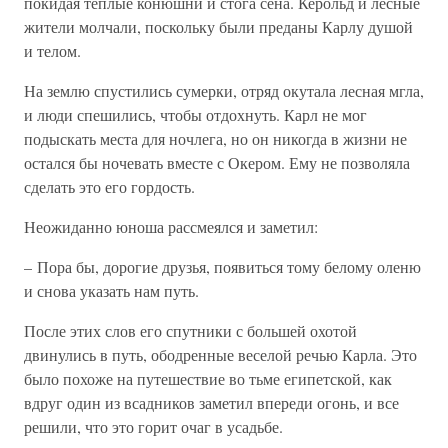
покидая теплые конюшни и стога сена. Керольд и лесные
жители молчали, поскольку были преданы Карлу душой
и телом.
На землю спустились сумерки, отряд окутала лесная мгла,
и люди спешились, чтобы отдохнуть. Карл не мог
подыскать места для ночлега, но он никогда в жизни не
остался бы ночевать вместе с Окером. Ему не позволяла
сделать это его гордость.
Неожиданно юноша рассмеялся и заметил:
– Пора бы, дорогие друзья, появиться тому белому оленю
и снова указать нам путь.
После этих слов его спутники с большей охотой
двинулись в путь, ободренные веселой речью Карла. Это
было похоже на путешествие во тьме египетской, как
вдруг один из всадников заметил впереди огонь, и все
решили, что это горит очаг в усадьбе.