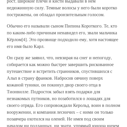
рост, широкие плечи и кисти выдавали в нем
недюжинную силу. Темные волосы у него были коротко
пострижены, он обладал пронзительным голосом.
Обычно его называли сыном Пипина Короткого. Те, кто
по каким-либо причинам ненавидел его, звали мальчика
Кёрлом[4]. Это прозвище подходило ему, хотя настоящее
его имя было Карл.
Он сразу же заявил, что, невзирая на снег и непогоду,
собирается как можно быстрее завершить рискованное
путешествие и встретить странников, спустившихся с
Альп в страну франков. Набросив овчину поверх
кожаной туники, он покинул двор своего отца в
Тионвилле. Подросток забыл взять подарки для
незнакомых путников, но позаботился о лошадях для
своего отряда. Его сопровождали Керольд, воин в полном
вооружении, и компания лесничих – с ними он только
позавчера охотился на оленей. Не имея под своим
началом ни подданных, ни знати, упрямый юноша ничем