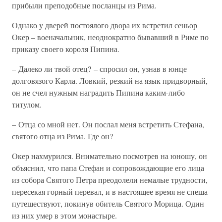
прибыли преподобные посланцы из Рима.
Однако у дверей постоялого двора их встретил сеньор
Окер – военачальник, неоднократно бывавший в Риме по
приказу своего короля Пипина.
– Далеко ли твой отец? – спросил он, узнав в юнце
долговязого Карла. Ловкий, резкий на язык придворный,
он не счел нужным наградить Пипина каким-либо
титулом.
– Отца со мной нет. Он послал меня встретить Стефана,
святого отца из Рима. Где он?
Окер нахмурился. Внимательно посмотрев на юношу, он
объяснил, что папа Стефан и сопровождающие его лица
из собора Святого Петра преодолели немалые трудности,
пересекая горный перевал, и в настоящее время не спеша
путешествуют, покинув обитель Святого Морица. Один
из них умер в этом монастыре.