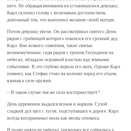
него. Не обращая внимания на уставившуюся девушку,
Карл склонил голову с величавым достоинством,
довольный тем, что выполнил желание своей матери.
Потом девушку увели. Он рассматривал святого Дени,
рядом с гробницей которого покоился его грозный дед
Карл. Вне всякого сомнения, такие святые
великомученики, сидя рядом с троном Господним на
небесах, обладали огромной властью над земными
событиями. В это глубоко верила его мать. Однако Карл
помнил, как Стефан стоял на коленях перед его отцом,
взывая к силе оружия.
– В таком случае чья же сила восторжествует?
День церемонии выдался ясным и жарким. Сухой
сладкий дух шел с лугов, подступавших к дороге. Карл
всегда воспринимал июль как месяц сенокоса.
В полях никто не работал, поскольку все собрались у