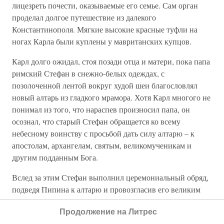
лицезреть почести, оказываемые его семье. Сам орган
проделал долгое путешествие из далекого
Константинополя. Мягкие высокие красные туфли на
ногах Карла были куплены у мавританских купцов.
Карл долго ожидал, стоя позади отца и матери, пока папа
римский Стефан в снежно-белых одеждах, с
позолоченной лентой вокруг худой шеи благословлял
новый алтарь из гладкого мрамора. Хотя Карл многого не
понимал из того, что нараспев произносил папа, он
осознал, что старый Стефан обращается ко всему
небесному воинству с просьбой дать силу алтарю – к
апостолам, архангелам, святым, великомученикам и
другим подданным Бога.
Вслед за этим Стефан выполнил церемониальный обряд,
подведя Пипина к алтарю и провозгласив его великим
человеком, королем франков и «римским патрицием».
Продолжение на Литрес
После чего Стефан из крошечного серебряного рога