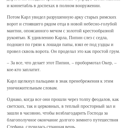
и коннетабль в доспехах в полном вооружении.
Потом Карл увидел разрушенную арку старых римских
ворот и стоявшего рядом отца в новой небесно-голубой
мантии, опоясанного мечом с золотой крестообразной
рукоятью. К удивлению Карла, Пипин слез с седла,
подошел по грязи к лошади папы, взял ее под уздцы и
провел сквозь ворота. Он проделал это как простой грум.
– За все, что делает этот Пипин, – пробормотал Окер, –
кое-кто заплатит.
Карл щелкнул пальцами в знак пренебрежения к этим
уничижительным словам.
Однако, когда все они прошли через толпу феодалов, как
светских, так и церковных, в теплый просторный зал и
зашли в часовню, чтобы возблагодарить Господа за
благополучное окончание долгого зимнего путешествия
Стефана, случилась странная вещь.