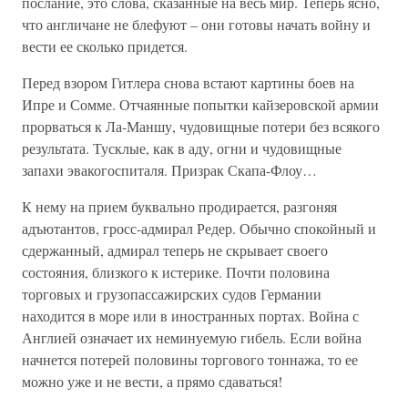
послание, это слова, сказанные на весь мир. Теперь ясно,
что англичане не блефуют – они готовы начать войну и
вести ее сколько придется.
Перед взором Гитлера снова встают картины боев на
Ипре и Сомме. Отчаянные попытки кайзеровской армии
прорваться к Ла-Маншу, чудовищные потери без всякого
результата. Тусклые, как в аду, огни и чудовищные
запахи эвакогоспиталя. Призрак Скапа-Флоу…
К нему на прием буквально продирается, разгоняя
адъютантов, гросс-адмирал Редер. Обычно спокойный и
сдержанный, адмирал теперь не скрывает своего
состояния, близкого к истерике. Почти половина
торговых и грузопассажирских судов Германии
находится в море или в иностранных портах. Война с
Англией означает их неминуемую гибель. Если война
начнется потерей половины торгового тоннажа, то ее
можно уже и не вести, а прямо сдаваться!