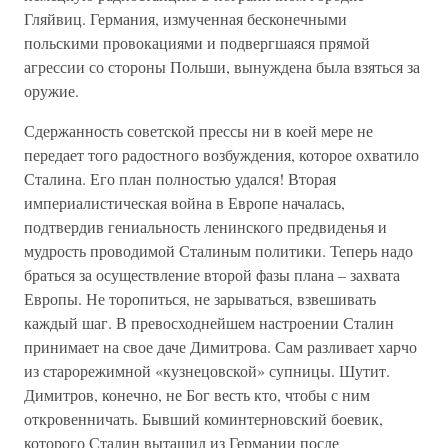
Гляйвиц. Германия, измученная бесконечными
польскими провокациями и подвергшаяся прямой
агрессии со стороны Польши, вынуждена была взяться за
оружие.
Сдержанность советской прессы ни в коей мере не
передает того радостного возбуждения, которое охватило
Сталина. Его план полностью удался! Вторая
империалистическая война в Европе началась,
подтвердив гениальность ленинского предвиденья и
мудрость проводимой Сталиным политики. Теперь надо
браться за осуществление второй фазы плана – захвата
Европы. Не торопиться, не зарываться, взвешивать
каждый шаг. В превосходнейшем настроении Сталин
принимает на свое даче Димитрова. Сам разливает харчо
из старорежимной «кузнецовской» супницы. Шутит.
Димитров, конечно, не Бог весть кто, чтобы с ним
откровенничать. Бывший коминтерновский боевик,
которого Сталин вытащил из Германии после