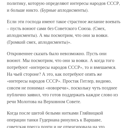
политику, которую определяют интересы народов СССР,
и больше никто. (Бурные аплодисменты).
Если эти господа имеют такое страстное желание воевать
– пусть воюют сами без Советского Союза. (Смех,
аплодисменты). А мы посмотрим, что они за вояки.
(Громкий смех, аплодисменты)».
Откровеннее сказать было невозможно. Пусть они
воюют. Мы посмотрим, что они за вояки. А когда того
потребуют «интересы народов СССР», то и вмешаемся.
На чьей стороне? А это, как потребуют опять же
«интересы народов СССР». Простак Гитлер, видимо,
совсем не понимал «новоречи», поскольку чуть позднее
публично заявил, что готов поддержать каждое слово из
речи Молотова на Верховном Совете.
Когда после шитой белыми нитками Гляйвицкой
операции танки Гудериана ринулись к Варшаве,
советская пресса почти и не отреагировала на это