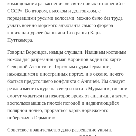
командования разъяснения «в свете новых отношений с
СССР». Во втором, высоком и долговязом, с
поредевшими русыми волосами, можно было без труда
узнать военно-морского адъютанта самого фюрера
капитана-цур-зее (капитана 1-го ранга) Карла
Путткамера.
Говорил Воронцов, немцы слушали. Изящным костяным
ножом для разрезания бумаг Воронцов водил по карте
Северной Атлантики. Торговым судам Германии,
находящимся в иностранных портах, и в океане, нечего
бояться предстоящего конфликта с Англией. Им следует
резко изменить курс на север и идти в Мурманск, где они
смогут укрыться на некоторое время от англичан, а затем,
воспользовавшись плохой погодой и надвигающейся
полярной ночью, прорваться вдоль норвежского
побережья в Германию.
Советское правительство дало разрешение укрыть