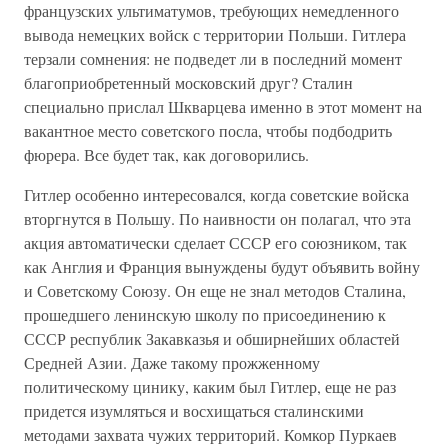
французских ультиматумов, требующих немедленного
вывода немецких войск с территории Польши. Гитлера
терзали сомнения: не подведет ли в последний момент
благоприобретенный московский друг? Сталин
специально прислал Шкварцева именно в этот момент на
вакантное место советского посла, чтобы подбодрить
фюрера. Все будет так, как договорились.
Гитлер особенно интересовался, когда советские войска
вторгнутся в Польшу. По наивности он полагал, что эта
акция автоматически сделает СССР его союзником, так
как Англия и Франция вынуждены будут объявить войну
и Советскому Союзу. Он еще не знал методов Сталина,
прошедшего ленинскую школу по присоединению к
СССР республик Закавказья и обширнейших областей
Средней Азии. Даже такому прожженному
политическому цинику, каким был Гитлер, еще не раз
придется изумляться и восхищаться сталинскими
методами захвата чужих территорий. Комкор Пуркаев