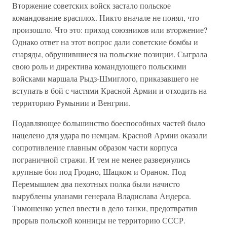
Вторжение советских войск застало польское
командование врасплох. Никто вначале не понял, что
произошло. Что это: приход союзников или вторжение?
Однако ответ на этот вопрос дали советские бомбы и
снаряды, обрушившиеся на польские позиции. Сыграла
свою роль и директива командующего польскими
войсками маршала Рыдз-Шмиглого, приказавшего не
вступать в бой с частями Красной Армии и отходить на
территорию Румынии и Венгрии.
Подавляющее большинство боеспособных частей было
нацелено для удара по немцам. Красной Армии оказали
сопротивление главным образом части корпуса
пограничной стражи. И тем не менее развернулись
крупные бои под Гродно, Шацком и Ораном. Под
Перемышлем два пехотных полка были начисто
вырублены уланами генерала Владислава Андерса.
Тимошенко успел ввести в дело танки, предотвратив
прорыв польской конницы не территорию СССР.