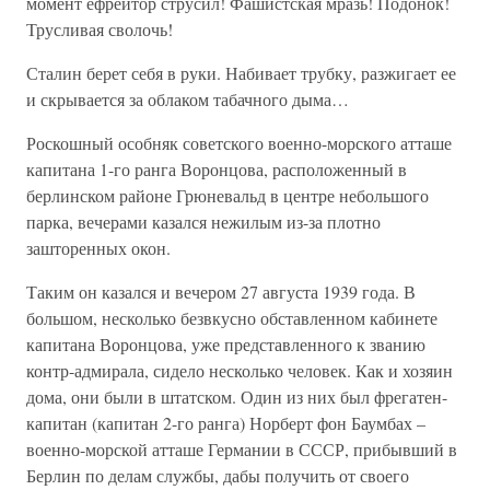
момент ефрейтор струсил! Фашистская мразь! Подонок!
Трусливая сволочь!
Сталин берет себя в руки. Набивает трубку, разжигает ее
и скрывается за облаком табачного дыма…
Роскошный особняк советского военно-морского атташе
капитана 1-го ранга Воронцова, расположенный в
берлинском районе Грюневальд в центре небольшого
парка, вечерами казался нежилым из-за плотно
зашторенных окон.
Таким он казался и вечером 27 августа 1939 года. В
большом, несколько безвкусно обставленном кабинете
капитана Воронцова, уже представленного к званию
контр-адмирала, сидело несколько человек. Как и хозяин
дома, они были в штатском. Один из них был фрегатен-
капитан (капитан 2-го ранга) Норберт фон Баумбах –
военно-морской атташе Германии в СССР, прибывший в
Берлин по делам службы, дабы получить от своего