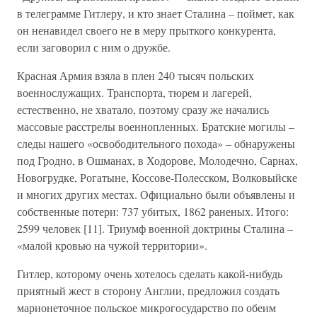
в телеграмме Гитлеру, и кто знает Сталина – поймет, как
он ненавидел своего не в меру прыткого конкурента,
если заговорил с ним о дружбе.
Красная Армия взяла в плен 240 тысяч польских
военнослужащих. Транспорта, тюрем и лагерей,
естественно, не хватало, поэтому сразу же начались
массовые расстрелы военнопленных. Братские могилы –
следы нашего «освободительного похода» – обнаружены
под Гродно, в Ошманах, в Ходорове, Молодечно, Сарнах,
Новогрудке, Рогатыне, Коссове-Полесском, Волковыйске
и многих других местах. Официально были объявлены и
собственные потери: 737 убитых, 1862 раненых. Итого:
2599 человек [11]. Триумф военной доктрины Сталина –
«малой кровью на чужой территории».
Гитлер, которому очень хотелось сделать какой-нибудь
приятный жест в сторону Англии, предложил создать
марионеточное польское микрогосударство по обеим