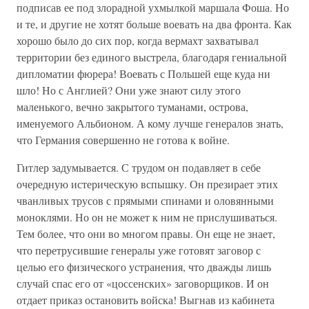
подписав ее под злорадной ухмылкой маршала Фоша. Но
и те, и другие не хотят больше воевать на два фронта. Как
хорошо было до сих пор, когда вермахт захватывал
территории без единого выстрела, благодаря гениальной
дипломатии фюрера! Воевать с Польшей еще куда ни
шло! Но с Англией? Они уже знают силу этого
маленького, вечно закрытого туманами, острова,
именуемого Альбионом. А кому лучше генералов знать,
что Германия совершенно не готова к войне.
Гитлер задумывается. С трудом он подавляет в себе
очередную истерическую вспышку. Он презирает этих
чванливых трусов с прямыми спинами и оловянными
моноклями. Но он не может к ним не прислушиваться.
Тем более, что они во многом правы. Он еще не знает,
что перетрусившие генералы уже готовят заговор с
целью его физического устранения, что дважды лишь
случай спас его от «цоссенских» заговорщиков. И он
отдает приказ остановить войска! Выгнав из кабинета