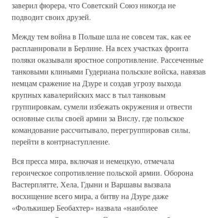
заверил фюрера, что Советский Союз никогда не
подводит своих друзей.
Между тем война в Польше шла не совсем так, как ее
распланировали в Берлине. На всех участках фронта
поляки оказывали яростное сопротивление. Рассеченные
танковыми клиньями Гудериана польские войска, навязав
немцам сражение на Дзуре и создав угрозу выхода
крупных кавалерийских масс в тыл танковым
группировкам, сумели избежать окружения и отвести
основные силы своей армии за Вислу, где польское
командование рассчитывало, перегруппировав силы,
перейти в контрнаступление.
Вся пресса мира, включая и немецкую, отмечала
героическое сопротивление польской армии. Оборона
Вастерплятте, Хела, Гдыни и Варшавы вызвала
восхищение всего мира, а битву на Дзуре даже
«Фолькишер Беобахтер» назвала «наиболее