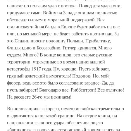
наносят по полякам удар с востока. Повод для удара они
придумают сами. Войну на Западе они нам полностью
обеспечат сырьем и моральной поддержкой. Вся
сталинская тайная банда в Европе будет работать на нас
или, по меньшей мере, не будет работать против нас. За
это Сталин просит половину Польши, Прибалтику,
Финляндию и Бессарабию. Гитлер кривится. Много
отдаем. Много? В конце концов, это старые русские
территории, утраченные во время национальной
катастрофы 1917 года. Ну, хорошо. Пусть забирает,
грязный азиатский вымогатель! Подонок! Но, мой
фюрер, ведь все это было согласовано заранее. Да, да
пусть забирает! Благодарю вас, Риббентроп! Все отлично!
На рассвете 26-го мы начинаем!
Выполняя приказ фюрера, немецкие войска стремительно
выдвигаются к польской границе. На острие клина, на
направлении главного удара, обеспечивающего
«блицкриг», разворачивается танковый корпус генерала