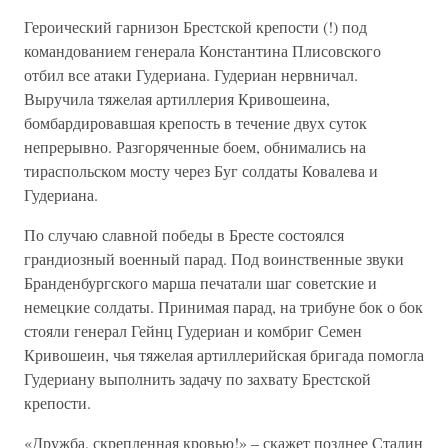
Героический гарнизон Брестской крепости (!) под
командованием генерала Константина Плисовского
отбил все атаки Гудериана. Гудериан нервничал.
Выручила тяжелая артиллерия Кривошеина,
бомбардировавшая крепость в течение двух суток
непрерывно. Разгоряченные боем, обнимались на
тираспольском мосту через Буг солдаты Ковалева и
Гудериана.
По случаю славной победы в Бресте состоялся
грандиозный военный парад. Под воинственные звуки
Бранденбургского марша печатали шаг советские и
немецкие солдаты. Принимая парад, на трибуне бок о бок
стояли генерал Гейнц Гудериан и комбриг Семен
Кривошеин, чья тяжелая артиллерийская бригада помогла
Гудериану выполнить задачу по захвату Брестской
крепости.
«Дружба, скрепленная кровью!» – скажет позднее Сталин