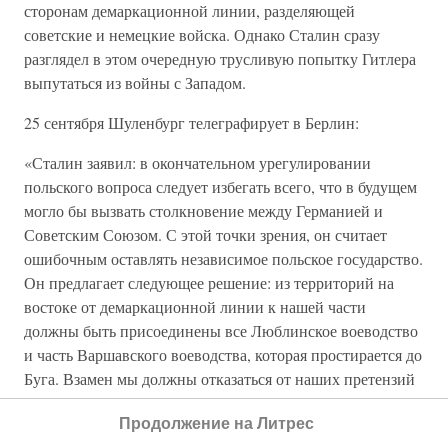
сторонам демаркационной линии, разделяющей
советские и немецкие войска. Однако Сталин сразу
разглядел в этом очередную трусливую попытку Гитлера
выпутаться из войны с Западом.
25 сентября Шуленбург телеграфирует в Берлин:
«Сталин заявил: в окончательном урегулировании
польского вопроса следует избегать всего, что в будущем
могло бы вызвать столкновение между Германией и
Советским Союзом. С этой точки зрения, он считает
ошибочным оставлять независимое польское государство.
Он предлагает следующее решение: из территорий на
востоке от демаркационной линии к нашей части
должны быть присоединены все Люблинское воеводство
и часть Варшавского воеводства, которая простирается до
Буга. Взамен мы должны отказаться от наших претензий
на Литву…»
Продолжение на Литрес
Последовал быстрый ответ из Берлина, что фюрер