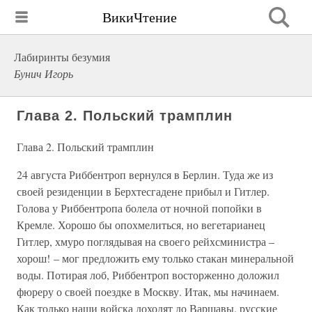
ВикиЧтение
Лабиринты безумия
Бунич Игорь
Глава 2. Польский трамплин
Глава 2. Польский трамплин
24 августа Риббентроп вернулся в Берлин. Туда же из
своей резиденции в Берхтесгадене прибыл и Гитлер.
Голова у Риббентропа болела от ночной попойки в
Кремле. Хорошо бы опохмелиться, но вегетарианец
Гитлер, хмуро поглядывая на своего рейхсминистра –
хорош! – мог предложить ему только стакан минеральной
воды. Потирая лоб, Риббентроп восторженно доложил
фюреру о своей поездке в Москву. Итак, мы начинаем.
Как только наши войска доходят до Варшавы, русские