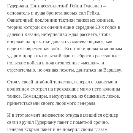
Гудериана. Пятидесятилетний Гейнц Гудериан –
основатель и душа бронетанковых сил Рейха.
Фанатичный поклонник тактики танковых клиньев,
теорию которой он оценил еще в середине 20-х годов в
далекой Казани, нетерпеливо ждал рассвета, чтобы
впервые на практике доказать сомневающимся, как
ведется современная война. Его танки должны мощным
ударом прорвать польский фронт, сбросив рассеянные
польские войска в подготовленные «мешки», и
стремительно, не ожидая пехоты, двигаться на Варшаву.
Стоя у своей штабной танкетки, генерал с радостью и
волнением смотрел на проходящие мимо него колонны
танков. Командиры, высунувшись из башенных люков,
приветствовали своего любимого генерала.
И в этот момент неизвестно откуда взявшийся офицер
связи вручил Гудериану пакет с пометкой срочно.
Генерал вскрыл пакет и не поверил своим глазам: