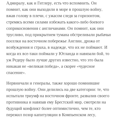
Адмиралу, как и Гитлеру, есть что вспомнить. Он
помнит, как они выходили в море в прошлую войну,
вжав голову в плечи, с ужасом следя за горизонтом,
стремясь всеми силами избежать какого-либо боевого
соприкосновения с англичанами. Он помнит, как они
трусливо, под прикрытием тумана обстреливали рыбачьи
поселки на восточном побережье Англии, дрожа от
возбуждения и страха, в надежде, что их не поймают. И
когда их все-таки поймали у Ютланда и навязали бой, то
уж Редеру было лучше других известно, что это была
никакая не «великая победа», а скорее «чудесное
спасение».
Нервничали и генералы, также хорошо помнившие
прошлую войну. Они делились на две категории: те, что
испытали триумф на восточном фронте, развалив своего
противника и навязав ему Брестский мир, смотрели на
будущий конфликт более оптимистично, чем те, кто
пережил позор капитуляции в Компьенском лесу,