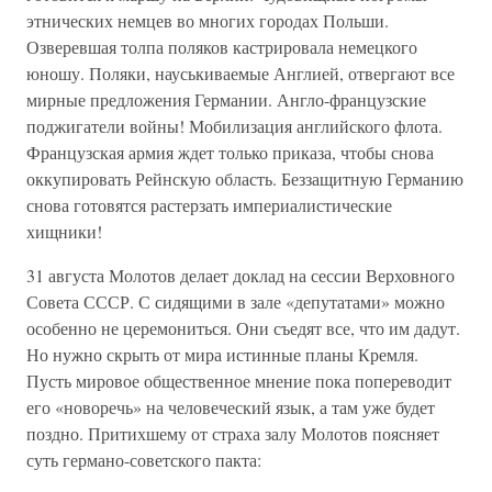
этнических немцев во многих городах Польши.
Озверевшая толпа поляков кастрировала немецкого
юношу. Поляки, науськиваемые Англией, отвергают все
мирные предложения Германии. Англо-французские
поджигатели войны! Мобилизация английского флота.
Французская армия ждет только приказа, чтобы снова
оккупировать Рейнскую область. Беззащитную Германию
снова готовятся растерзать империалистические
хищники!
31 августа Молотов делает доклад на сессии Верховного
Совета СССР. С сидящими в зале «депутатами» можно
особенно не церемониться. Они съедят все, что им дадут.
Но нужно скрыть от мира истинные планы Кремля.
Пусть мировое общественное мнение пока попереводит
его «новоречь» на человеческий язык, а там уже будет
поздно. Притихшему от страха залу Молотов поясняет
суть германо-советского пакта: