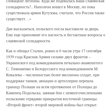
словацкие легионы. Куда же подевалась ваша славянская
солидарность?.. Наполеон вошел в Москву, но пока
существовала армия Кутузова, считали, что Россия также
существует…»
Дав высказаться, польского посла выставили за дверь.
Ему еще припомнят его наглость и бестактные вопросы о
славянской солидарности.
Как и обещал Сталин, ровно в 6 часов утра 17 сентября
1939 года Красная Армия силами двух фронтов –
Украинского под командованием печально-знаменитого
С. Тимошенко и Белорусского под командованием М.
Ковалева – численностью более миллиона солдат, при
поддержке танков, авиации и артиллерии перешла
границу Польши на всем протяжении от Полоцка до
Каменец-Подольска, завязав бои с немногочисленными
польскими отрядами прикрытия восточной границы.
«Второй фронт» второй мировой войны был открыт.