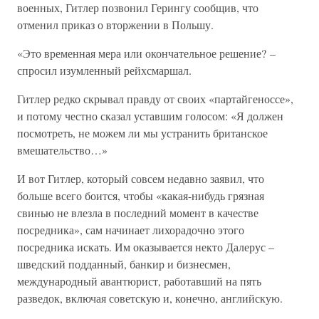
военных, Гитлер позвонил Герингу сообщив, что
отменил приказ о вторжении в Польшу.
«Это временная мера или окончательное решение? –
спросил изумленный рейхсмаршал.
Гитлер редко скрывал правду от своих «партайгеноссе»,
и потому честно сказал уставшим голосом: «Я должен
посмотреть, не можем ли мы устранить британское
вмешательство…»
И вот Гитлер, который совсем недавно заявил, что
больше всего боится, чтобы «какая-нибудь грязная
свинью не влезла в последний момент в качестве
посредника», сам начинает лихорадочно этого
посредника искать. Им оказывается некто Далерус –
шведский подданный, банкир и бизнесмен,
международный авантюрист, работавший на пять
разведок, включая советскую и, конечно, английскую.