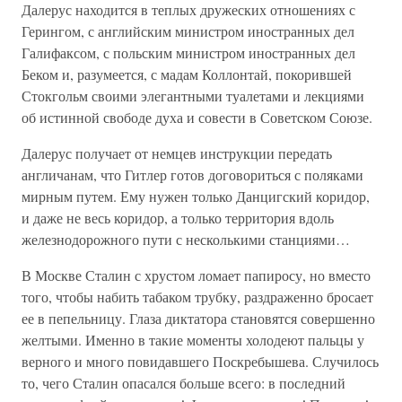
Далерус находится в теплых дружеских отношениях с
Герингом, с английским министром иностранных дел
Галифаксом, с польским министром иностранных дел
Беком и, разумеется, с мадам Коллонтай, покорившей
Стокгольм своими элегантными туалетами и лекциями
об истинной свободе духа и совести в Советском Союзе.
Далерус получает от немцев инструкции передать
англичанам, что Гитлер готов договориться с поляками
мирным путем. Ему нужен только Данцигский коридор,
и даже не весь коридор, а только территория вдоль
железнодорожного пути с несколькими станциями…
В Москве Сталин с хрустом ломает папиросу, но вместо
того, чтобы набить табаком трубку, раздраженно бросает
ее в пепельницу. Глаза диктатора становятся совершенно
желтыми. Именно в такие моменты холодеют пальцы у
верного и много повидавшего Поскребышева. Случилось
то, чего Сталин опасался больше всего: в последний