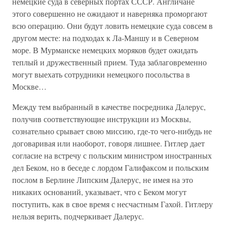
немецкие суда в северных портах СССР. Англичане
этого совершенно не ожидают и наверняка проморгают
всю операцию. Они будут ловить немецкие суда совсем в
другом месте: на подходах к Ла-Маншу и в Северном
море. В Мурманске немецких моряков будет ожидать
теплый и дружественный прием. Туда заблаговременно
могут выехать сотрудники немецкого посольства в
Москве…
Между тем выбранный в качестве посредника Далерус,
получив соответствующие инструкции из Москвы,
сознательно срывает свою миссию, где-то чего-нибудь не
договаривая или наоборот, говоря лишнее. Гитлер дает
согласие на встречу с польским министром иностранных
дел Беком, но в беседе с лордом Галифаксом и польским
послом в Берлине Липским Далерус, не имея на это
никаких оснований, указывает, что с Беком могут
поступить, как в свое время с несчастным Гахой. Гитлеру
нельзя верить, подчеркивает Далерус.