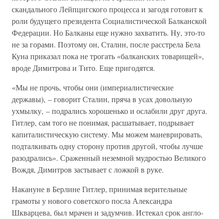
скандального Лейпцигского процесса и загодя готовит к
роли будущего президента Социалистической Балканской
Федерации. Но Балканы еще нужно захватить. Ну, это-то
не за горами. Поэтому он, Сталин, после расстрела Бела
Куна приказал пока не трогать «балканских товарищей»,
вроде Димитрова и Тито. Еще пригодятся.
«Мы не прочь, чтобы они (империалистические
державы), – говорит Сталин, пряча в усах довольную
ухмылку, – подрались хорошенько и ослабили друг друга.
Гитлер, сам того не понимая, расшатывает, подрывает
капиталистическую систему. Мы можем маневрировать,
подталкивать одну сторону против другой, чтобы лучше
разодрались». Сраженный неземной мудростью Великого
Вождя, Димитров застывает с ложкой в руке.
Накануне в Берлине Гитлер, принимая верительные
грамоты у нового советского посла Александра
Шкварцева, был мрачен и задумчив. Истекал срок англо-