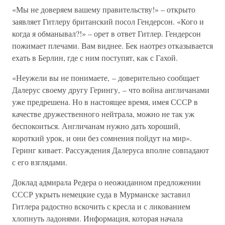
«Мы не доверяем вашему правительству!» – открыто
заявляет Гитлеру британский посол Гендерсон. «Кого и
когда я обманывал?!» – орет в ответ Гитлер. Гендерсон
пожимает плечами. Вам виднее. Бек наотрез отказывается
ехать в Берлин, где с ним поступят, как с Гахой.
«Неужели вы не понимаете, – доверительно сообщает
Далерус своему другу Герингу, – что война англичанами
уже предрешена. Но в настоящее время, имея СССР в
качестве дружественного нейтрала, можно не так уж
беспокоиться. Англичанам нужно дать хороший,
короткий урок, и они без сомнения пойдут на мир».
Геринг кивает. Рассуждения Далеруса вполне совпадают
с его взглядами.
Доклад адмирала Редера о неожиданном предложении
СССР укрыть немецкие суда в Мурманске заставил
Гитлера радостно вскочить с кресла и с ликованием
хлопнуть ладонями. Информация, которая начала