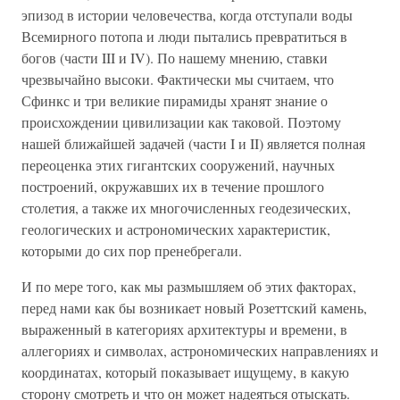
эпизод в истории человечества, когда отступали воды
Всемирного потопа и люди пытались превратиться в
богов (части III и IV). По нашему мнению, ставки
чрезвычайно высоки. Фактически мы считаем, что
Сфинкс и три великие пирамиды хранят знание о
происхождении цивилизации как таковой. Поэтому
нашей ближайшей задачей (части I и II) является полная
переоценка этих гигантских сооружений, научных
построений, окружавших их в течение прошлого
столетия, а также их многочисленных геодезических,
геологических и астрономических характеристик,
которыми до сих пор пренебрегали.
И по мере того, как мы размышляем об этих факторах,
перед нами как бы возникает новый Розеттский камень,
выраженный в категориях архитектуры и времени, в
аллегориях и символах, астрономических направлениях и
координатах, который показывает ищущему, в какую
сторону смотреть и что он может надеяться отыскать.