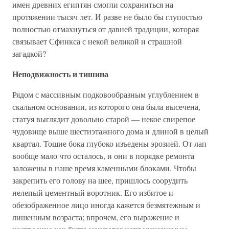
имен древних египтян смогли сохраниться на
протяжении тысяч лет. И разве не было бы глупостью
полностью отмахнуться от давней традиции, которая
связывает Сфинкса с некой великой и страшной
загадкой?
Неподвижность и тишина
Рядом с массивным подковообразным углублением в
скальном основании, из которого она была высечена,
статуя выглядит довольно старой — некое свирепое
чудовище выше шестиэтажного дома и длиной в целый
квартал. Тощие бока глубоко изъедены эрозией. От лап
вообще мало что осталось, и они в порядке ремонта
заложены в наше время каменными блоками. Чтобы
закрепить его голову на шее, пришлось соорудить
нелепый цементный воротник. Его избитое и
обезображенное лицо иногда кажется безмятежным и
лишенным возраста; впрочем, его выражение и