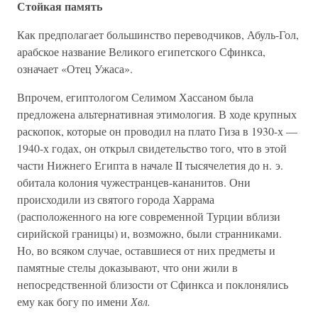
Стойкая память
Как предполагает большинство переводчиков, Абуль-Гол,
арабское название Великого египетского Сфинкса,
означает «Отец Ужаса».
Впрочем, египтологом Селимом Хассаном была
предложена альтернативная этимология. В ходе крупных
раскопок, которые он проводил на плато Гиза в 1930-х —
1940-х годах, он открыл свидетельство того, что в этой
части Нижнего Египта в начале II тысячелетия до н. э.
обитала колония чужестранцев-кананитов. Они
происходили из святого города Харрама
(расположенного на юге современной Турции вблизи
сирийской границы) и, возможно, были странниками.
Но, во всяком случае, оставшиеся от них предметы и
памятные стелы доказывают, что они жили в
непосредственной близости от Сфинкса и поклонялись
ему как богу по имени
Хвл.