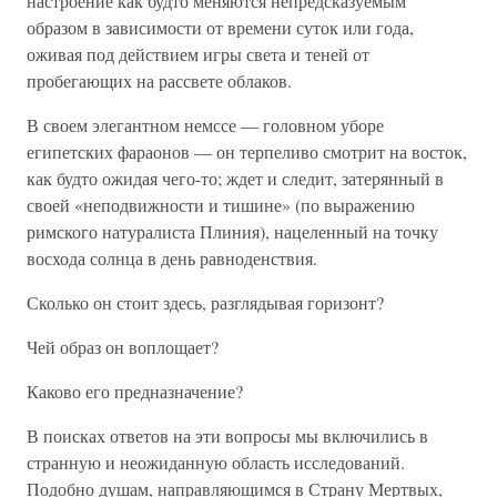
настроение как будто меняются непредсказуемым
образом в зависимости от времени суток или года,
оживая под действием игры света и теней от
пробегающих на рассвете облаков.
В своем элегантном немссе — головном уборе
египетских фараонов — он терпеливо смотрит на восток,
как будто ожидая чего-то; ждет и следит, затерянный в
своей «неподвижности и тишине» (по выражению
римского натуралиста Плиния), нацеленный на точку
восхода солнца в день равноденствия.
Сколько он стоит здесь, разглядывая горизонт?
Чей образ он воплощает?
Каково его предназначение?
В поисках ответов на эти вопросы мы включились в
странную и неожиданную область исследований.
Подобно душам, направляющимся в Страну Мертвых,