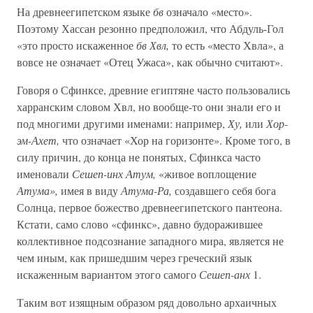
На древнеегипетском языке
бв
означало «место».
Поэтому Хассан резонно предположил, что Абдуль-Гол
«это просто искаженное
бв Хвл,
то есть «место Хвла», а
вовсе не означает «Отец Ужаса», как обычно считают».
Говоря о Сфинксе, древние египтяне часто пользовались
харранским словом Хвл, но вообще-то они знали его и
под многими другими именами: например,
Ху,
или
Хор-
эм-Ахет,
что означает «Хор на горизонте». Кроме того, в
силу причин, до конца не понятых, Сфинкса часто
именовали
Сешеп-инх Атум,
«живое воплощение
Атума»,
имея в виду
Атума-Ра,
создавшего себя бога
Солнца, первое божество древнеегипетского пантеона.
Кстати, само слово «сфинкс», давно будоражившее
коллективное подсознание западного мира, является не
чем иным, как пришедшим через греческий язык
искаженным вариантом этого самого
Сешеп-анх
1.
Таким вот изящным образом ряд довольно архаичных