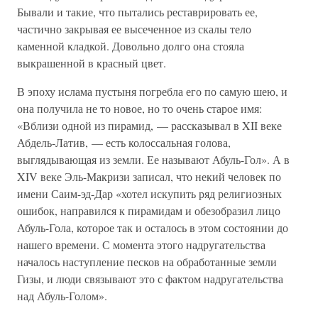
Бывали и такие, что пытались реставрировать ее,
частично закрывая ее высеченное из скалы тело
каменной кладкой. Довольно долго она стояла
выкрашенной в красный цвет.
В эпоху ислама пустыня погребла его по самую шею, и
она получила не то новое, но то очень старое имя:
«Вблизи одной из пирамид, — рассказывал в XII веке
Абдель-Латив, — есть колоссальная голова,
выглядывающая из земли. Ее называют Абуль-Гол». А в
XIV веке Эль-Макризи записал, что некий человек по
имени Саим-эд-Дар «хотел искупить ряд религиозных
ошибок, направился к пирамидам и обезобразил лицо
Абуль-Гола, которое так и осталось в этом состоянии до
нашего времени. С момента этого надругательства
началось наступление песков на обработанные земли
Гизы, и люди связывают это с фактом надругательства
над Абуль-Голом».