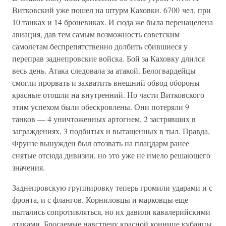
Витковский уже пошел на штурм Каховки. 6700 чел. при
10 танках и 14 броневиках. И сюда же была перенацелена
авиация, дав тем самым возможность советским
самолетам беспрепятственно долбить сбившиеся у
переправ заднепровские войска. Бой за Каховку длился
весь день. Атака следовала за атакой. Белогвардейцы
смогли прорвать и захватить внешний обвод обороны —
красные отошли на внутренний. Но части Витковского
этим успехом были обескровлены. Они потеряли 9
танков — 4 уничтоженных артогнем, 2 застрявших в
заграждениях, 3 подбитых и вытащенных в тыл. Правда,
Фрунзе вынужден был отозвать на плацдарм ранее
снятые отсюда дивизии, но это уже не имело решающего
значения.
Заднепровскую группировку теперь громили ударами и с
фронта, и с флангов. Корниловцы и марковцы еще
пытались сопротивляться, но их давили кавалерийскими
атаками. Бросаемые навстречу красной коннице кубанцы