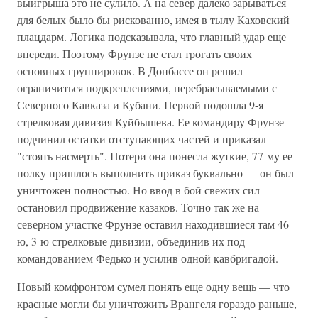
выигрыша это не сулило. А на север далеко зарываться
для белых было бы рискованно, имея в тылу Каховский
плацдарм. Логика подсказывала, что главный удар еще
впереди. Поэтому Фрунзе не стал трогать своих
основных группировок. В Донбассе он решил
ограничиться подкреплениями, перебрасываемыми с
Северного Кавказа и Кубани. Первой подошла 9-я
стрелковая дивизия Куйбышева. Ее командиру Фрунзе
подчинил остатки отступающих частей и приказал
"стоять насмерть". Потери она понесла жуткие, 77-му ее
полку пришлось выполнить приказ буквально — он был
уничтожен полностью. Но ввод в бой свежих сил
остановил продвижение казаков. Точно так же на
северном участке Фрунзе оставил находившиеся там 46-
ю, 3-ю стрелковые дивизии, объединив их под
командованием Федько и усилив одной кавбригадой.
Новый комфронтом сумел понять еще одну вещь — что
красные могли бы уничтожить Врангеля гораздо раньше,