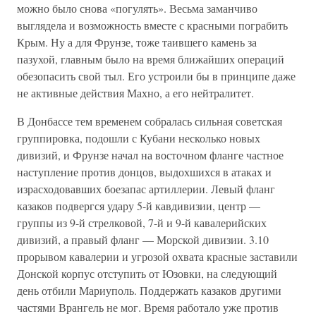
можно было снова «погулять». Весьма заманчиво
выглядела и возможность вместе с красными пограбить
Крым. Ну а для Фрунзе, тоже таившего камень за
пазухой, главным было на время ближайших операций
обезопасить свой тыл. Его устроили бы в принципе даже
не активные действия Махно, а его нейтралитет.
В Донбассе тем временем собралась сильная советская
группировка, подошли с Кубани несколько новых
дивизий, и Фрунзе начал на восточном фланге частное
наступление против донцов, выдохшихся в атаках и
израсходовавших боезапас артиллерии. Левый фланг
казаков подвергся удару 5-й кавдивизии, центр —
группы из 9-й стрелковой, 7-й и 9-й кавалерийских
дивизий, а правый фланг — Морской дивизии. 3.10
прорывом кавалерии и угрозой охвата красные заставили
Донской корпус отступить от Юзовки, на следующий
день отбили Мариуполь. Поддержать казаков другими
частями Врангель не мог. Время работало уже против