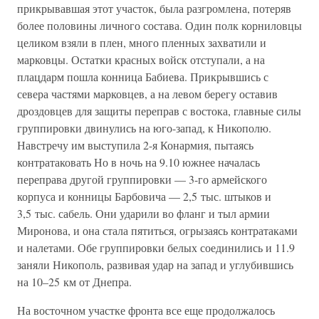
прикрывавшая этот участок, была разгромлена, потеряв
более половины личного состава. Один полк корниловцы
целиком взяли в плен, много пленных захватили и
марковцы. Остатки красных войск отступали, а на
плацдарм пошла конница Бабиева. Прикрывшись с
севера частями марковцев, а на левом берегу оставив
дроздовцев для защиты переправ с востока, главные силы
группировки двинулись на юго-запад, к Никополю.
Навстречу им выступила 2-я Конармия, пытаясь
контратаковать Но в ночь на 9.10 южнее началась
переправа другой группировки — 3-го армейского
корпуса и конницы Барбовича — 2,5 тыс. штыков и
3,5 тыс. сабель. Они ударили во фланг и тыл армии
Миронова, и она стала пятиться, огрызаясь контратаками
и налетами. Обе группировки белых соединились и 11.9
заняли Никополь, развивая удар на запад и углубившись
на 10–25 км от Днепра.
На восточном участке фронта все еще продолжалось