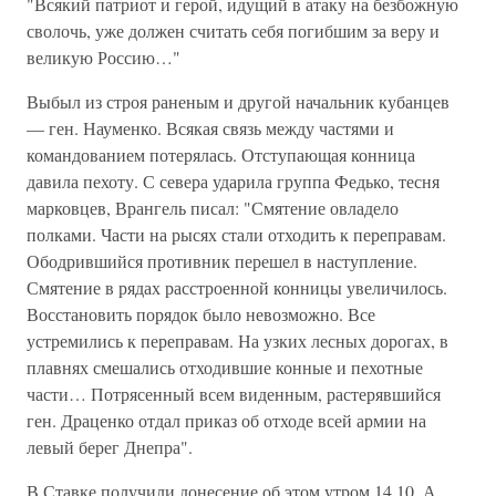
"Всякий патриот и герой, идущий в атаку на безбожную
сволочь, уже должен считать себя погибшим за веру и
великую Россию…"
Выбыл из строя раненым и другой начальник кубанцев
— ген. Науменко. Всякая связь между частями и
командованием потерялась. Отступающая конница
давила пехоту. С севера ударила группа Федько, тесня
марковцев, Врангель писал: "Смятение овладело
полками. Части на рысях стали отходить к переправам.
Ободрившийся противник перешел в наступление.
Смятение в рядах расстроенной конницы увеличилось.
Восстановить порядок было невозможно. Все
устремились к переправам. На узких лесных дорогах, в
плавнях смешались отходившие конные и пехотные
части… Потрясенный всем виденным, растерявшийся
ген. Драценко отдал приказ об отходе всей армии на
левый берег Днепра".
В Ставке получили донесение об этом утром 14.10. А