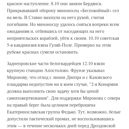
красное наступление. 8.10 они заняли Бердянск.
Прикрывавший оборону миноносец «Беспокойный» сел
на мель. В Ставке махнули на него рукой, считая
погибшим. Но миноносцу удалось сняться вопреки всем
ожиданиям и, отбившись от наседающих на него
неприятельских кораблей, уйти к своим. 10.10 советская
5-я кавдивизия взяла Гуляй-Поле. Примерно на этом
рубеже красных сумели остановить.
Заднепровские части белогвардейцев 12.10 взяли
крупную станцию Апостолово. Фрунзе указывал
Миронову, что отход с линии Днепра и с Каховского
плацдарма недопустим ни в коем случае, "2-я Конармия
должна выполнить свою задачу хотя бы ценой
самопожертвования". Для поддержки Миронова с севера
на правый берег была целиком переброшена
Екатеринославская группа Федько. Тут, возможно, белые
допустили тактический промах, не воспользовавшись
этим — в течение нескольких дней перед Дроздовской