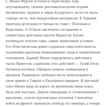
С Махно Фрунзе вступил в переговоры. Ему,
опутывавшему своими дипломатическими играми
басмаческих лидеров и эмира Бухарского, вести их было
гораздо легче, чем твердолобым ортодоксам. В Харьков
приехала делегация от батьки во главе с Поповым и
Куриленко. 6.10 было заключено соглашение о
совместных действиях против Врангеля. Батьке
пообещали золотые горы, самые заманчивые условия.
Его Повстанческая армия сохраняла самостоятельность,
подчиняясь красному командованию лишь в оперативном
отношении. Задачей Махно определялись действия в
тылах Врангеля, а районом этих действий — Гуляй-Поле,
батькина вотчина. Обещали помочь снабжением и
оружием. Разрешили свободно вести мобилизацию в
свою армию в Таврии и Екатеринославщине. В прочный
союз Махно вряд ли верил, но временная смена курса
была ему выгодна. Давала передышку в столкновениях с
красными, сулила перспективы усиления. Скопление
войск на фронте сковывало свободу его маневра, а теперь