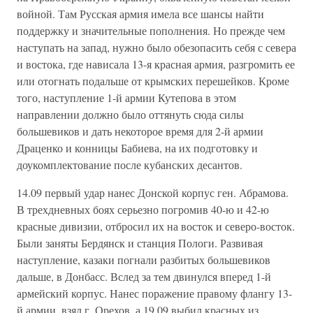
войной. Там Русская армия имела все шансы найти
поддержку и значительные пополнения. Но прежде чем
наступать на запад, нужно было обезопасить себя с севера
и востока, где нависала 13-я красная армия, разгромить ее
или отогнать подальше от крымских перешейков. Кроме
того, наступление 1-й армии Кутепова в этом
направлении должно было оттянуть сюда силы
большевиков и дать некоторое время для 2-й армии
Драценко и конницы Бабиева, на их подготовку и
доукомплектование после кубанских десантов.
14.09 первый удар нанес Донской корпус ген. Абрамова.
В трехдневных боях серьезно погромив 40-ю и 42-ю
красные дивизии, отбросил их на восток и северо-восток.
Были заняты Бердянск и станция Пологи. Развивая
наступление, казаки погнали разбитых большевиков
дальше, в Донбасс. Вслед за тем двинулся вперед 1-й
армейский корпус. Нанес поражение правому флангу 13-
й армии, взял г. Орехов, а 19.09 выбил красных из