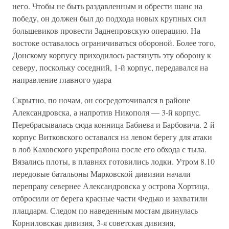
него. Чтобы не быть раздавленным и обрести шанс на
победу, он должен был до подхода новых крупных сил
большевиков провести Заднепровскую операцию. На
востоке оставалось ограничиваться обороной. Более того,
Донскому корпусу приходилось растянуть эту оборону к
северу, поскольку соседний, 1-й корпус, передавался на
направление главного удара
Скрытно, по ночам, он сосредоточивался в районе
Александровска, а напротив Никополя — 3-й корпус.
Перебрасывалась сюда конница Бабиева и Барбовича. 2-й
корпус Витковского оставался на левом берегу для атаки
в лоб Каховского укрепрайона после его обхода с тыла.
Вязались плоты, в плавнях готовились лодки. Утром 8.10
передовые батальоны Марковской дивизии начали
переправу севернее Александровска у острова Хортица,
отбросили от берега красные части Федько и захватили
плацдарм. Следом по наведенным мостам двинулась
Корниловская дивизия, 3-я советская дивизия,