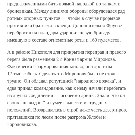
предназначенными бить прямой наводкой по танкам и
броневикам. Между линиями обороны оборудовался ряд
ротных опорных пунктов — чтобы в случае прорывов
противника брать его в клещи. Дополнительно Фрунзе
перебросил на плацдарм ударно-огневую бригаду,
имевшую в составе огнеметные роты и 160 пулеметов.
А в районе Никополя для прикрытия переправ и правого
берега была размещена 2-я Конная армия Миронова.
Фактически сформированная заново, она достигла
17 тыс. сабель. Сделать это Миронову было не столь
трудно. Он обладал репутацией "народного вожака", и
едва принял командование, как к нему начали перебегать
из других соединений — особенно донцы. Знали, что он
своих "не выдаст" и сумеет вывести из трудных
положений. Возвращалась в строй даже часть дезертиров,
прятавшихся по лесам после разгрома Жлобы и
Городовикова.