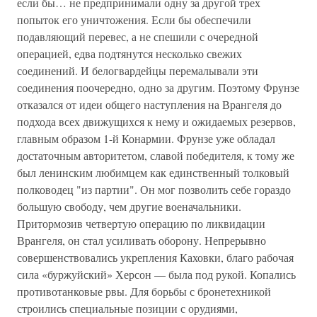
если бы… не предпринимали одну за другой трех
попыток его уничтожения. Если бы обеспечили
подавляющий перевес, а не спешили с очередной
операцией, едва подтянутся несколько свежих
соединений. И белогвардейцы перемалывали эти
соединения поочередно, одно за другим. Поэтому Фрунзе
отказался от идеи общего наступления на Врангеля до
подхода всех движущихся к нему и ожидаемых резервов,
главным образом 1-й Конармии. Фрунзе уже обладал
достаточным авторитетом, славой победителя, к тому же
был ленинским любимцем как единственный толковый
полководец "из партии". Он мог позволить себе гораздо
большую свободу, чем другие военачальники.
Притормозив четвертую операцию по ликвидации
Врангеля, он стал усиливать оборону. Непрерывно
совершенствовались укрепления Каховки, благо рабочая
сила «буржуйский» Херсон — была под рукой. Копались
противотанковые рвы. Для борьбы с бронетехникой
строились специальные позиции с орудиями,