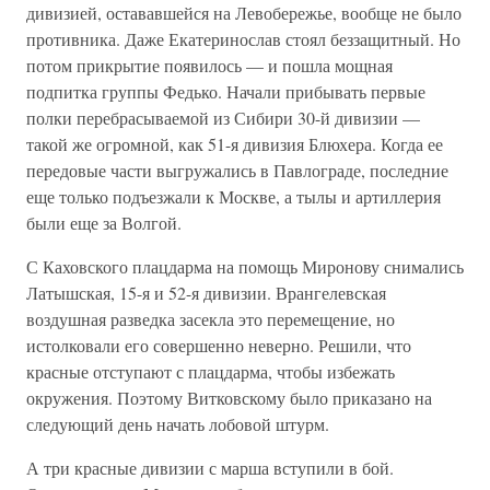
дивизией, остававшейся на Левобережье, вообще не было
противника. Даже Екатеринослав стоял беззащитный. Но
потом прикрытие появилось — и пошла мощная
подпитка группы Федько. Начали прибывать первые
полки перебрасываемой из Сибири 30-й дивизии —
такой же огромной, как 51-я дивизия Блюхера. Когда ее
передовые части выгружались в Павлограде, последние
еще только подъезжали к Москве, а тылы и артиллерия
были еще за Волгой.
С Каховского плацдарма на помощь Миронову снимались
Латышская, 15-я и 52-я дивизии. Врангелевская
воздушная разведка засекла это перемещение, но
истолковали его совершенно неверно. Решили, что
красные отступают с плацдарма, чтобы избежать
окружения. Поэтому Витковскому было приказано на
следующий день начать лобовой штурм.
А три красные дивизии с марша вступили в бой.