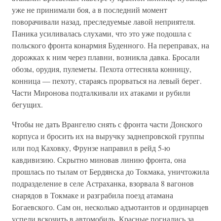
уже не принимали боя, а в последний момент
поворачивали назад, преследуемые лавой неприятеля.
Паника усиливалась слухами, что это уже подошла с
польского фронта конармия Буденного. На переправах, на
дорожках к ним через плавни, возникла давка. Бросали
обозы, орудия, пулеметы. Пехота оттесняла конницу,
конница — пехоту, стараясь прорваться на левый берег.
Части Миронова подталкивали их атаками и рубили
бегущих.
Чтобы не дать Врангелю снять с фронта части Донского
корпуса и бросить их на выручку заднепровской группы
или под Каховку, Фрунзе направил в рейд 5-ю
кавдивизию. Скрытно миновав линию фронта, она
прошлась по тылам от Бердянска до Токмака, уничтожила
подразделение в селе Астраханка, взорвала 8 вагонов
снарядов в Токмаке и разграбила поезд атамана
Богаевского. Сам он, несколько адъютантов и ординарцев
успели вскочить в автомобиль. Красные погнались за