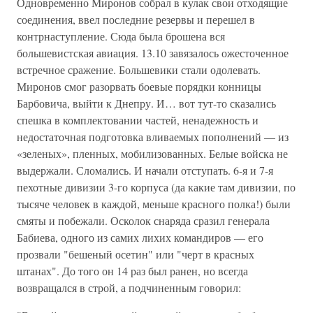
Одновременно Миронов собрал в кулак свои отходящие
соединения, ввел последние резервы и перешел в
контрнаступление. Сюда была брошена вся
большевистская авиация. 13.10 завязалось ожесточенное
встречное сражение. Большевики стали одолевать.
Миронов смог разорвать боевые порядки конницы
Барбовича, выйти к Днепру. И… вот тут-то сказались
спешка в комплектовании частей, ненадежность и
недостаточная подготовка вливаемых пополнений — из
«зеленых», пленных, мобилизованных. Белые войска не
выдержали. Сломались. И начали отступать. 6-я и 7-я
пехотные дивизии 3-го корпуса (да какие там дивизии, по
тысяче человек в каждой, меньше красного полка!) были
смяты и побежали. Осколок снаряда сразил генерала
Бабиева, одного из самих лихих командиров — его
прозвали "бешеный осетин" или "черт в красных
штанах". До того он 14 раз был ранен, но всегда
возвращался в строй, а подчиненным говорил: