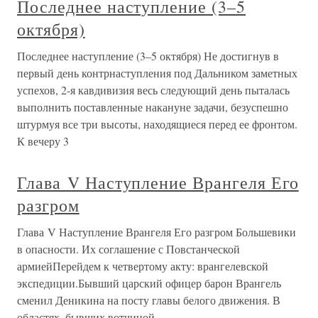
Последнее наступление (3–5
октября)
Последнее наступление (3–5 октября) Не достигнув в
первый день контрнаступления под Дальником заметных
успехов, 2-я кавдивизия весь следующий день пыталась
выполнить поставленные накануне задачи, безуспешно
штурмуя все три высоты, находящиеся перед ее фронтом.
К вечеру 3
Глава V Наступление Врангеля Его
разгром
Глава V Наступление Врангеля Его разгром Большевики
в опасности. Их соглашение с Повстанческой
армиейПерейдем к четвертому акту: врангелевской
экспедиции.Бывший царский офицер барон Врангель
сменил Деникина на посту главы белого движения. В
областях, бывших вотчиной