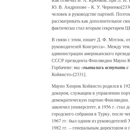
Ю. В. Андропове – К. У. Черненко[233
человек в руководстве партией. Поэто
рассматривать как дополнительное сви
фактически стал вторым секретарем 
В связи с этим, пишет Д. Ф. Мэтлок, 
руководителей Конгресса». Между тем,
администрации американского президе
СССР президента Финляндии Мауно Кой
Горбачеве: мы «
пытались вступить с 
Койвисто»[2331].
Мауно Хенрик Койвисто родился в 1923
докером, служащим в управлении порто
демократическую партию Финляндии. В 
закончил университет, в 1956 г. стал 
городского собрания в Турку, после че
1967 гг. был одним из руководителей 
1982 гг. – генеральным директором и 