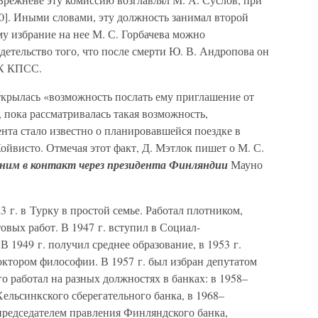
0]. Иными словами, эту должность занимал второй
му избрание на нее М. С. Горбачева можно
детельство того, что после смерти Ю. В. Андропова он
ЦК КПСС.
открылась «возможность послать ему приглашение от
 пока рассматривалась такая возможность,
нта стало известно о планировавшейся поездке в
висто. Отмечая этот факт, Д. Мэтлок пишет о М. С.
ним в контакт через президента Финляндии
Мауно
 г. в Турку в простой семье. Работал плотником,
вых работ. В 1947 г. вступил в Социал-
1949 г. получил среднее образование, в 1953 г.
доктором философии. В 1957 г. был избран депутатом
го работал на разных должностях в банках: в 1958–
Хельсинкского сберегательного банка, в 1968–
председателем правления Финляндского банка,