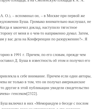
– А. О.), – вспоминал он, – в Москве при первой же
редложении Буша. Громыко внимательно выслушал, не
 Когда я закончил доклад, наступило тягостное
сторону от меня и о чем-то напряженно думал. Затем,
 там у вас дела на Конференции по разоружению?». Я
торию в 1991 г. Причем, по его словам, прежде чем
оставил Д. Буша в известность об этом и получил его
привлекла к себе внимание. Причем если одни авторы,
чева не только в том, что он получал американские
, то другие в этой публикации увидели свидетельство
ачева» генсеком[2322].
. Буш включил в них «Меморандум о беседе с послом
 документе даже не упоминалось о его желании