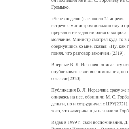
Громыко.
«Через неделю (т. е. около 24 апреля. 
встрече с министром доложил ему о п
прервал и не задал ни одного вопроса.
молчание. Министр смотрел куда-то в 
обернувшись ко мне, сказал: «Ну, как
понял, что разговор закончен»[2319].
Впервые В. Л. Исраэлян описал эту ис
опубликовать свои воспоминания, он п
согласие[2320].
Публикация В. Л. Исраэляна сразу же 
опираясь на нее, обвинили М. С. Горба
деньги, но и сотрудничал с ЦРУ[2321]
того, что «американцы назначили Горб
Издав в 1999 г. свои воспоминания, Д
Виктором Исраэляном». Однако в этом