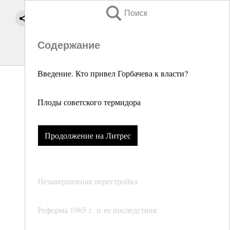
Поиск
Содержание
Введение. Кто привел Горбачева к власти?
Плоды советского термидора
Продолжение на Литрес
Незавершенная перестройка
Реформа 1965 г. и ее последствия