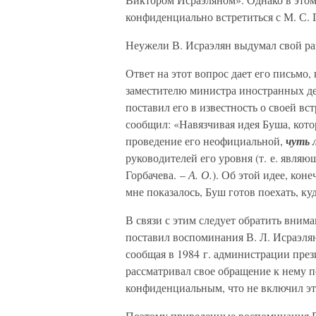
конфиденциально встретиться с М. С. 
Неужели В. Исраэлян выдумал свой раз
Ответ на этот вопрос дает его письмо,
заместителю министра иностранных де
поставил его в известность о своей вс
сообщил: «Навязчивая идея Буша, кото
проведение его неофициальной,
чуть 
руководителей его уровня (т. е. явля
Горбачева. –
А. О.
). Об этой идее, кон
мне показалось, Буш готов поехать, куд
В связи с этим следует обратить вним
поставил воспоминания В. Л. Исраэлян
сообщая в 1984 г. администрации прези
рассматривал свое обращение к нему п
конфиденциальным, что не включил эт
Поэтому приведенные воспоминания В. 