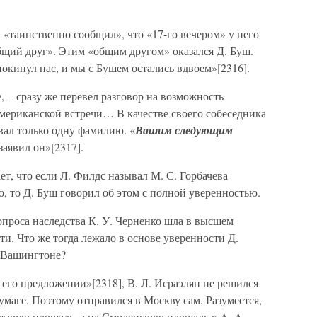
, «таинственно сообщил», что «17-го вечером» у него
бщий друг». Этим «общим другом» оказался Д. Буш.
окинул нас, и мы с Бушем остались вдвоем»[2316].
, – сразу же перевел разговор на возможность
мериканской встречи… В качестве своего собеседника
звал только одну фамилию. «
Вашим следующим
заявил он»[2317].
ет, что если Л. Филдс называл М. С. Горбачева
, то Д. Буш говорил об этом с полной уверенностью.
опроса наследства К. У. Черненко шла в высшем
ти. Что же тогда лежало в основе уверенности Д.
в Вашингтоне?
его предложении»[2318], В. Л. Исраэлян не решился
маге. Поэтому отправился в Москву сам. Разумеется,
Старую площадь, а на Смоленскую площадь к A. A.