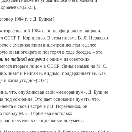
Горбачевым[2323].
говор 1984 г. с Д. Бушем?
 которое весной 1984 г. он неофициально направил
л СССР Г. Корниенко. В этом письме В. Л. Исраэлян
трече с американским вице-президентом и далее
рую он многократно повторял в ходе беседы, – это
ли не тайной встречи
с одним из советских
ющегося вторым лицом в СССР. Явный намек на М. С.
ечно, знает и Рейган и, видимо, поддерживает ее. Как
а и когда угодно»[2324].
ание, что, опубликовав свой «меморандум», Д. Буш не
а под сомнение. Это дает основание думать, что,
дента о своей встрече с В. Исраэляном, он
о поводу М. С. Горбачева настолько
у часть беседы в официальный документ.
Исраэляна о его встрече с Д. Бушем в апреле 1984 г.