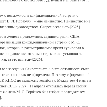
ж о возможности конфиденциальной встречи с
шет В. Л. Исраэлян, – мне неизвестно. Неизвестно мне
млевским руководством. Скорее всего нет»[2325].
ного в Женеве предложения, администрация США
 организации конфиденциальной встречи с М. С.
лок, который в рассматриваемое время курировал в
ое направление, хотя «мы стремились установить
как за это взяться»[2326].
и вел заседания Секретариата, но эта обязанность была
ментально никак не оформлена. Поэтому с формальной
 ЦК КПСС по сельскому хозяйству. Между тем 4 марта в
т СССР[2327]. 11 апреля открылась первая сессия
т же день М. С. Горбачев был избран председателем
].
 Брежневе эту комиссию возглавлял М. А. Суслов, при