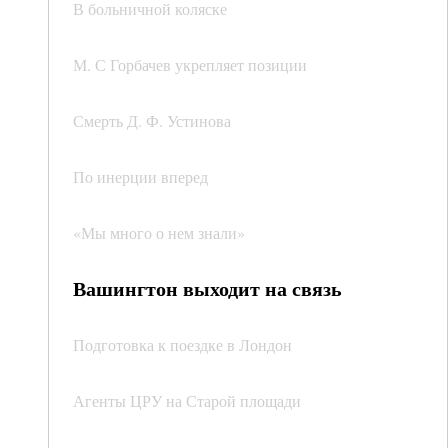
В больничной коляске
М. С Горбачев укрепляет позиции
Смерть Д. Ф. Устинова
По инерции вперед
«Мы много о нем знали»
Вашингтон выходит на связь
Подготовка к поездке в Лондон
Агенты ЦРУ на Старой площади