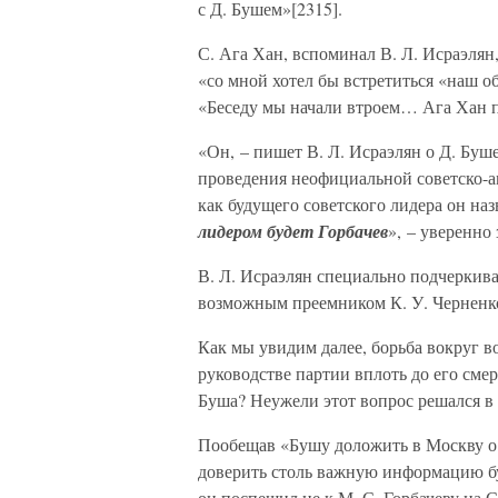
с Д. Бушем»[2315].
С. Ага Хан, вспоминал В. Л. Исраэлян
«со мной хотел бы встретиться «наш о
«Беседу мы начали втроем… Ага Хан п
«Он, – пишет В. Л. Исраэлян о Д. Буше
проведения неофициальной советско-а
как будущего советского лидера он на
лидером будет Горбачев
», – уверенно 
В. Л. Исраэлян специально подчеркива
возможным преемником К. У. Черненко
Как мы увидим далее, борьба вокруг в
руководстве партии вплоть до его смер
Буша? Неужели этот вопрос решался 
Пообещав «Бушу доложить в Москву о 
доверить столь важную информацию бу
он поспешил не к М. С. Горбачеву на 