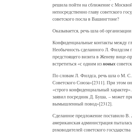
решила пойти на сближение с Москвой
непосредственно главу советского гос
советского посла в Вашингтоне?
Оказывается, речь шла об организации
Конфиденциальные контакты между гла
Необычность сделанного Л. Филдсом п
предстоящего визита в Женеву вице-п
встретиться «с одним из
новых
советск
По словам Л. Филдса, речь шла о М. С
Советского Союза»[2311]. При этом он
«строго конфиденциальный характер».
заявил посредник Д. Буша, – может пр
вымышленный повод»[2312].
Сделанное предложение поставило В. Л
американская администрация пыталась
руководителей советского государства 