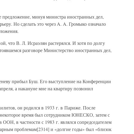
ое предложение, минуя министра иностранных дел,
рьеру. Но сделать это через A. A. Громыко означало
дложения.
й, что В. Л. Исраэлян растерялся. И хотя по долгу
стоявшемся разговоре Министерство иностранных дел,
 Женеву прибыл Буш. Его выступление на Конференции
преля, а накануне мне на квартиру позвонил
литов, он родился в 1933 г. в Париже. После
 некоторое время был сотрудником ЮНЕСКО, затем с
в ООН, в частности с 1983 г. являлся сопредседателем
рным проблемам[2314] и «долгие годы» был «близок