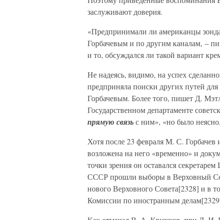
заслуживают доверия.
«Предпринимали ли американцы зонда
Горбачевым и по другим каналам, – пи
и то, обсуждался ли такой вариант кре
Не надеясь, видимо, на успех сделан
предприняла поиски других путей для
Горбачевым. Более того, пишет Д. Мэт
Государственном департаменте советск
прямую связь
с ним», «но было неясно, 
Хотя после 23 февраля М. С. Горбачев 
возложена на него «временно» и доку
точки зрения он оставался секретарем
СССР прошли выборы в Верховный Сове
нового Верховного Совета[2328] и в то
Комиссии по иностранным делам[2329
Как отмечал В. А. Крючков, при Л. И.