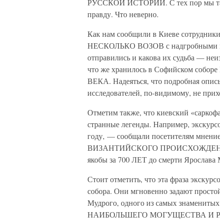
РУССКОЙ ИСТОРИИ. С тех пор мы так 
правду. Что неверно.
Как нам сообщили в Киеве сотрудники 
НЕСКОЛЬКО ВОЗОВ с надгробными пли
отправились и какова их судьба — неиз
что же хранилось в Софийском со
ВЕКА. Надеяться, что подробная опись
исследователей, по-видимому, не прих
Отметим также, что киевский «саркоф
странные легенды. Например, экскурсо
году, — сообщали посетителям мнение
ВИЗАНТИЙСКОГО ПРОИСХОЖДЕНИЯ. И
якобы за 700 ЛЕТ до смерти Ярослава 
Стоит отметить, что эта фраза экскур
собора. Они мгновенно задают простой
Мудрого, одного из самых знамениты
НАИБОЛЬШЕГО МОГУЩЕСТВА И РАСЦВ