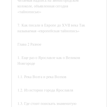
читаемая надпись на звенигородском
колоколе, объявленная сегодня
«тайнописью»
7. Как писали в Европе до XVII века Так
называемая «европейская тайнопись»
Глава 2 Разное
1. Еще раз о Ярославле как о Великом
Новгороде
1.1. Река Волга и река Волхов
1.2. Из истории города Ярославля
1.3. Где стоит поискать знаменитую