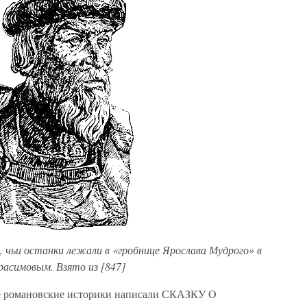
а, чьи останки лежали в «гробнице Ярослава Мудрого» в
расимовым. Взято из [847]
ке романовские историки написали СКАЗКУ О