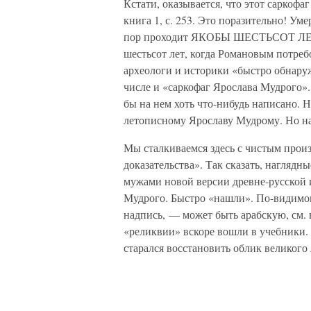
Кстати, оказывается, что этот саркофа
книга 1, с. 253. Это поразительно! Уме
пор проходит ЯКОБЫ ШЕСТЬСОТ ЛЕТ. И
шестьсот лет, когда Романовым потреб
археологи и историки «быстро обнару
числе и «саркофаг Ярослава Мудрого».
бы на нем хоть что-нибудь написано. 
летописному Ярославу Мудрому. Но на
Мы сталкиваемся здесь с чистым про
доказательства». Так сказать, наглядн
мужами новой версии древне-русской 
Мудрого. Быстро «нашли». По-видимом
надпись, — может быть арабскую, см.
«реликвии» вскоре вошли в учебники. 
старался восстановить облик великого Я