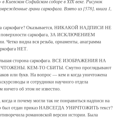
 в Киевском Софийском соборе в XIX веке. Рисунок
врежденные грани саркофага. Взято из [578], книга 1,
о на саркофаге? Оказывается, НИКАКОЙ НАДПИСИ НЕ
 поверхности саркофага, ЗА ИСКЛЮЧЕНИЕМ
. Четко видна вся резьба, орнаменты, анаграмма
аркофага НЕТ.
я большая сторона саркофага. ВСЕ ИЗОБРАЖЕНИЯ НА
ОЖЕНЫ. КЕМ-ТО СБИТЫ. Смутно проглядывают
наков или букв. На вопрос — кем и когда уничтожена
экскурсоводы и сотрудники научного отдела
м ничего об этом не известно.
 когда и почему могли так не понравиться надписи на
что был отдан приказ НАВСЕГДА УНИЧТОЖИТЬ текст?
ротиворечила романовской версии истории. Была