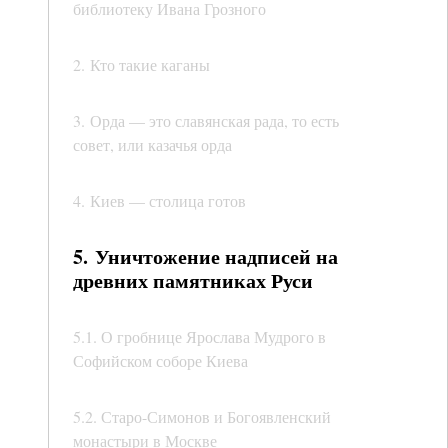
библиотеку Ивана Грозного
2. Кто такие каганы
3. Орда — это славянская рада, то есть
совет, или казачья орда
4. Киев — столица готов
5. Уничтожение надписей на
древних памятниках Руси
5.1. О гробнице Ярослава Мудрого в
Софийском соборе Киева
5.2. Старо-Симонов и Богоявленский
монастыри в Москве