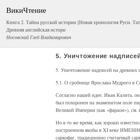
ВикиЧтение
Книга 2. Тайна русской истории [Новая хронология Руси. Та
Древняя английская истори
Носовский Глеб Владимирович
5. Уничтожение надписе
5. Уничтожение надписей на древних 
5.1. О гробнице Ярослава Мудрого в 
Согласно нашей идее, Иван Калита
был похоронен на знаменитом поле пи
Великой Империи (как «фараон»), см. к
Но в то же время, как хорошо известн
построенном якобы в XI веке ИМЕ
саркофаг, традиционно считаемый сар