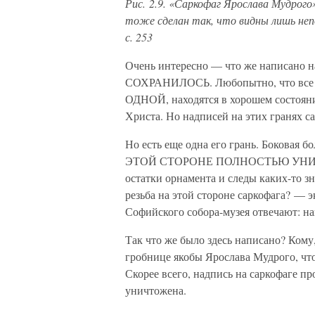
Рис. 2.9. «Саркофаг Ярослава Мудрого»
тоже сделан так, что видны лишь непо
с. 253
Очень интересно — что же написан
СОХРАНИЛОСЬ. Любопытно, что все
ОДНОЙ, находятся в хорошем состоянии
Христа. Но надписей на этих гранях с
Но есть еще одна его грань. Бокова
ЭТОЙ СТОРОНЕ ПОЛНОСТЬЮ УНИЧТ
остатки орнамента и следы каких-то з
резьба на этой стороне саркофага? — 
Софийского собора-музея отвечают: на
Так что же было здесь написано? Кому,
гробнице якобы Ярослава Мудрого, 
Скорее всего, надпись на саркофаге п
уничтожена.