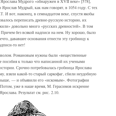
г Ярослава Мудрого «обнаружен в XVII веке» [578],
р Ярослав Мудрый, как нам говорят, в 1054 году. С тех
 вот, наконец, в семнадцатом веке, спустя якобы
овалось переписать древне-русскую историю, их
жили» довольно много «русских древностей». В том
 Причем без всякой надписи на нем. Ну хорошо, было
Нечто, дававшее основания отнести эту гробницу к
дписи-то нет!
изволом. Романовым нужны были «вещественные
ые пособия к только что написанной их учеными
истории. Срочно потребовалась гробница Ярослава
у, взяли какой-то старый саркофаг, сбили неудобную
 выше, — и объявили его «искомым». Фотографии
Потом, уже в наше время, М. Герасимов искренне
рослава. Результат см. рис. 2.10.