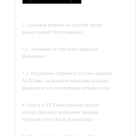
2. Арабская надпись на русской митре,
вкладе князей Мстиславских
3.1. «Хожение за три моря Афанасия
Никитина»
3.2. Подлинное старинное русское одеяние
XVII века, на котором написаны русские,
арабские и уже непонятные сегодня слова
4. Еще и в XVII веке русские тексты
иногда писались арабскими буквами
Путевой отчет Павла Алеппского