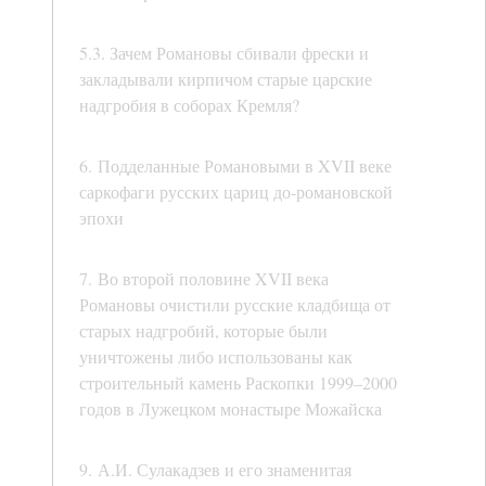
5.3. Зачем Романовы сбивали фрески и
закладывали кирпичом старые царские
надгробия в соборах Кремля?
6. Подделанные Романовыми в XVII веке
саркофаги русских цариц до-романовской
эпохи
7. Во второй половине XVII века
Романовы очистили русские кладбища от
старых надгробий, которые были
уничтожены либо использованы как
строительный камень Раскопки 1999–2000
годов в Лужецком монастыре Можайска
9. А.И. Сулакадзев и его знаменитая