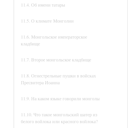
11.4. Об имени татары
11.5. О климате Монголии
11.6. Монгольское императорское
кладбище
11.7. Второе монгольское кладбище
11.8. Огнестрельные пушки в войсках
Пресвитера Иоанна
11.9. На каком языке говорили монголы
11.10. Что такое монгольский шатер из
белого войлока или красного войлока?