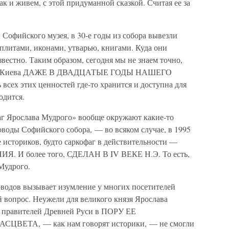
и живем, с этой придуманной сказкой. Считая ее за
Софийского музея, в 30-е годы из собора вывезли
тами, иконами, утварью, книгами. Куда они
вестно. Таким образом, сегодня мы не знаем точно,
боре Киева ДАЖЕ В ДВАДЦАТЫЕ ГОДЫ НАШЕГО
 всех этих ценностей где-то хранится и доступна для
одится.
аг Ярослава Мудрого» вообще окружают какие-то
воды Софийского собора, — во всяком случае, в 1995
 историков, будто саркофаг в действительности —
 более того, СДЕЛАН В IV ВЕКЕ Н.Э. То есть,
Мудрого.
соводов вызывает изумление у многих посетителей
 вопрос. Неужели для великого князя Ярослава
х правителей Древней Руси в ПОРУ ЕЕ
ЕТА, — как нам говорят историки, — не смогли