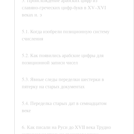
5. Происхождение арабских цифр из
славяно-греческих цифр-букв в XV–XVI
веках н. э
5.1. Когда изобрели позиционную систему
счисления
5.2. Как появились арабские цифры для
позиционной записи чисел
5.3. Явные следы переделки шестерки в
пятерку на старых документах
5.4. Переделка старых дат в семнадцатом
веке
6. Как писали на Руси до XVII века Трудно