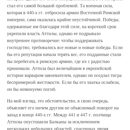
стал его самой большой проблемой. Та военная сила,
которая в 440-х гг. отбросила армии Восточной Римской
империи, сама оказалась крайне неустойчивой. Победы,
одержанные им благодаря этой силе, на короткий срок
укрепили власть Аттилы, однако ее подрывало
внутреннее противоречие: чтобы поддерживать
господство, требовались все новые и новые победы. Если
бы его репутация начала терять вес, его подданные стали
бы перебегать в римскую армию, где их с радостью
принимали. Аттила был величайшим в европейской
истории варваром-завоевателем, однако он оседлал тигра
беспримерной жестокости. Если бы его хватка ослабела,
он бы неминуемо погиб.
На мой взгляд, это обстоятельство, в свою очередь,
объясняет его ничем другим не объяснимый поворот на
запад в конце 440-х гг. Между 441 и 447 г. полчища
Аттилы опустошили Балканы за исключением
нескольких небольших областей, спасенных двумя