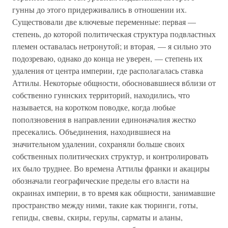
гунны до этого придерживались в отношении их.
Существовали две ключевые переменные: первая —
степень, до которой политическая структура подвластных
племен оставалась нетронутой; и вторая, — я сильно это
подозреваю, однако до конца не уверен, — степень их
удаления от центра империи, где располагалась ставка
Аттилы. Некоторые общности, обосновавшиеся вблизи от
собственно гуннских территорий, находились, что
называется, на коротком поводке, когда любые
поползновения в направлении единоначалия жестко
пресекались. Объединения, находившиеся на
значительном удалении, сохраняли больше своих
собственных политических структур, и контролировать
их было труднее. Во времена Аттилы франки и акациры
обозначали географические пределы его власти на
окраинах империи, в то время как общности, занимавшие
пространство между ними, такие как тюринги, готы,
гепиды, свевы, скиры, герулы, сарматы и аланы,