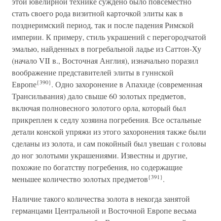
этой ювелирной технике суждено было повсеместно
стать своего рода визитной карточкой элиты как в
позднеримский период, так и после падения Римской
империи. К примеру, стиль украшений с перегородчатой
эмалью, найденных в погребальной ладье из Саттон-Ху
(начало VII в., Восточная Англия), изначально поразил
воображение представителей элиты в гуннской
{390}
Европе
. Одно захоронение в Апахиде (современная
Трансильвания) дало свыше 60 золотых предметов,
включая полновесного золотого орла, который был
прикреплен к седлу хозяина погребения. Все остальные
детали конской упряжи из этого захоронения также были
сделаны из золота, и сам покойный был увешан с головы
до ног золотыми украшениями. Известны и другие,
похожие по богатству погребения, но содержащие
{391}
меньшее количество золотых предметов
.
Наличие такого количества золота в некогда занятой
германцами Центральной и Восточной Европе весьма