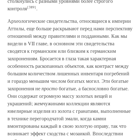
столкнулись с разными уровнями более строгого
{389}
контроля
.
Археологические свидетельства, относящиеся к империи
Аттилы, еще больше раскрывают перед нами перспективу
отношений между правителями и подданными. Как мы
видели в VII главе, в основном эти свидетельства
сводятся к германским или близким к германским
захоронениям. Бросается в глаза такая характерная
особенность раскопанных объектов, как контраст между
большим количеством лишенных инвентаря погребений
и гораздо меньшим числом богатых могил. Эти богатые
захоронения не
просто
богатые, а баснословно богатые.
Они содержат огромную массу золотых вещей и
украшений; жемчужинами коллекции являются
ювелирные изделия из золота с гранатами, выполненные
в технике перегородчатой эмали, когда камни
вмонтированы каждый в свою золотую оправу, так что
возникает эффект сходства с мозаикой. Впоследствии