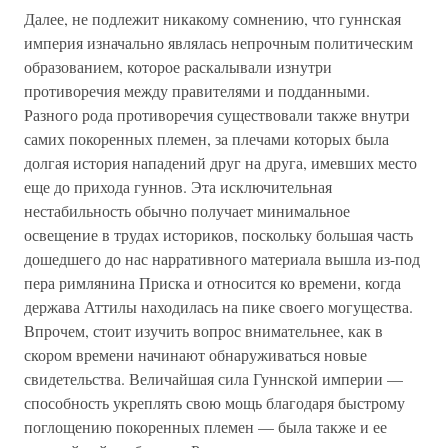
Далее, не подлежит никакому сомнению, что гуннская
империя изначально являлась непрочным политическим
образованием, которое раскалывали изнутри
противоречия между правителями и подданными.
Разного рода противоречия существовали также внутри
самих покоренных племен, за плечами которых была
долгая история нападений друг на друга, имевших место
еще до прихода гуннов. Эта исключительная
нестабильность обычно получает минимальное
освещение в трудах историков, поскольку большая часть
дошедшего до нас нарративного материала вышла из-под
пера римлянина Приска и относится ко времени, когда
держава Аттилы находилась на пике своего могущества.
Впрочем, стоит изучить вопрос внимательнее, как в
скором времени начинают обнаруживаться новые
свидетельства. Величайшая сила Гуннской империи —
способность укреплять свою мощь благодаря быстрому
поглощению покоренных племен — была также и ее