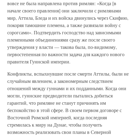
вовсе не была направлена против римлян: «Когда [в
начале своего правления] они заключили с римлянами
мир, Аттила, Бледа и их войска двинулись через Скифию,
покоряя тамошние племена, а также развязали войну с
сорогсами». Подтвердить господство над зависимыми
племенными объединениями сразу же после своего
утверждения у власти — такова была, по-видимому,
первостепенная по важности задача для каждого нового
правителя Гуннской империи.
Конфликты, вспыхнувшие после смерти Аттилы, были не
случайным явлением, а закономерным следствием
отношений между гуннами и их подданными. Когда они
могли, гуннские предводители пытались добиться
гарантий, что римляне не станут причинять им
беспокойство в этой сфере. В своем первом договоре с
Восточной Римской империей, когда последняя
стремилась к миру на Дунае, чтобы получить
возможность реализовать свои планы в Северной