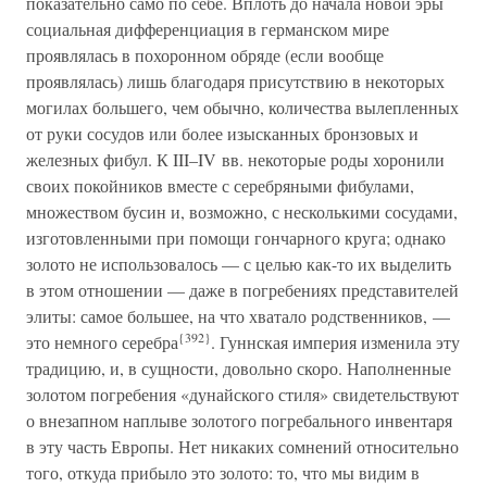
показательно само по себе. Вплоть до начала новой эры
социальная дифференциация в германском мире
проявлялась в похоронном обряде (если вообще
проявлялась) лишь благодаря присутствию в некоторых
могилах большего, чем обычно, количества вылепленных
от руки сосудов или более изысканных бронзовых и
железных фибул. К III–IV вв. некоторые роды хоронили
своих покойников вместе с серебряными фибулами,
множеством бусин и, возможно, с несколькими сосудами,
изготовленными при помощи гончарного круга; однако
золото не использовалось — с целью как-то их выделить
в этом отношении — даже в погребениях представителей
элиты: самое большее, на что хватало родственников, —
{392}
это немного серебра
. Гуннская империя изменила эту
традицию, и, в сущности, довольно скоро. Наполненные
золотом погребения «дунайского стиля» свидетельствуют
о внезапном наплыве золотого погребального инвентаря
в эту часть Европы. Нет никаких сомнений относительно
того, откуда прибыло это золото: то, что мы видим в