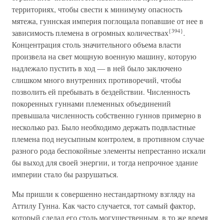
территориях, чтобы свести к минимуму опасность
мятежа, гуннская империя поглощала попавшие от нее в
{394}
зависимость племена в огромных количествах
.
Концентрация столь значительного объема власти
произвела на свет мощную военную машину, которую
надлежало пустить в ход — в ней было заключено
слишком много внутренних противоречий, чтобы
позволить ей пребывать в бездействии. Численность
покоренных гуннами племенных объединений
превышала численность собственно гуннов примерно в
несколько раз. Было необходимо держать подвластные
племена под неусыпным контролем, в противном случае
разного рода беспокойные элементы непрестанно искали
бы выход для своей энергии, и тогда непрочное здание
империи стало бы разрушаться.
Мы пришли к совершенно нестандартному взгляду на
Аттилу Гунна. Как часто случается, тот самый фактор,
который сделал его столь могущественным, в то же время