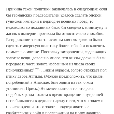
Причина такой политики заключалась в следующем: если
бы германских предводителей удалось сделать опорой
гуннской империи в период ее военных побед, то
недовольство подданных было бы сведено к минимуму и
жизнь в империи протекала бы относительно спокойно.
Раздаривание золота зависимым князьям должно было
сделать имперскую политику более гибкой и исключить
помыслы о мятеже. Поскольку захоронений, содержащих
золотые вещи, довольно много, эти князья должны были
передавать часть золота избранным из числа своих
{393}
приближенных
. Таким образом, золото отражает пол
итику двора Аттилы. (Можно предположить, что князь,
погребенный в Апахиде, был одним из тех, о ком
упоминает Приск.) Не менее важно и то, что роль
подобных раздач золота в предотвращении внутренней
нестабильности в державе наряду с тем, что мы знаем о
происхождении этого золота, подчеркивает роль
грабительских войн в поддержании на плаву давшего