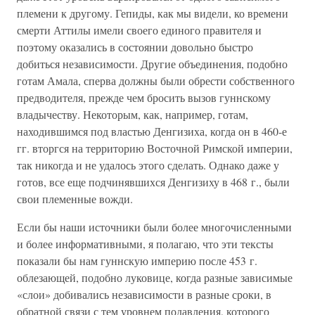
племени к другому. Гепиды, как мы видели, ко времени
смерти Аттилы имели своего единого правителя и
поэтому оказались в состоянии довольно быстро
добиться независимости. Другие объединения, подобно
готам Амала, сперва должны были обрести собственного
предводителя, прежде чем бросить вызов гуннскому
владычеству. Некоторым, как, например, готам,
находившимся под властью Денгизиха, когда он в 460-е
гг. вторгся на территорию Восточной Римской империи,
так никогда и не удалось этого сделать. Однако даже у
готов, все еще подчинявшихся Денгизиху в 468 г., были
свои племенные вожди.
Если бы наши источники были более многочисленными
и более информативными, я полагаю, что эти тексты
показали бы нам гуннскую империю после 453 г.
облезающей, подобно луковице, когда разные зависимые
«слои» добивались независимости в разные сроки, в
обратной связи с тем уровнем подавления, которого