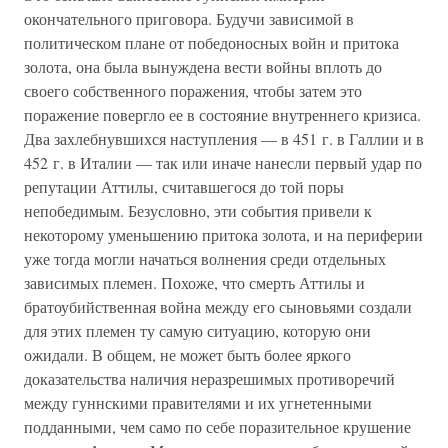
окончательного приговора. Будучи зависимой в
политическом плане от победоносных войн и притока
золота, она была вынуждена вести войны вплоть до
своего собственного поражения, чтобы затем это
поражение повергло ее в состояние внутреннего кризиса.
Два захлебнувшихся наступления — в 451 г. в Галлии и в
452 г. в Италии — так или иначе нанесли первый удар по
репутации Аттилы, считавшегося до той поры
непобедимым. Безусловно, эти события привели к
некоторому уменьшению притока золота, и на периферии
уже тогда могли начаться волнения среди отдельных
зависимых племен. Похоже, что смерть Аттилы и
братоубийственная война между его сыновьями создали
для этих племен ту самую ситуацию, которую они
ожидали. В общем, не может быть более яркого
доказательства наличия неразрешимых противоречий
между гуннскими правителями и их угнетенными
подданными, чем само по себе поразительное крушение