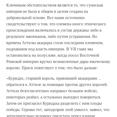
Ключевым обстоятельством является то, что гуннская
империя не была в общем и целом создана на
добровольной основе. Все наши источники
свидетельствуют о том, что племена иного этнического
происхождения включались в состав державы либо в
результате завоевания, либо путем устрашения. Во
времена Аттилы акациры стали последним племенем,
подпавшим под власть империи. В VII главе мы
остановились на полуслове, когда посол Восточной
Римской империи вручал великолепные дары языческому
королю. Приск повествует о том, что было дальше:
«Куридах, старший король, правивший акацирами…
обратился к Аттиле за помощью против других королей.
Аттила безотлагательно направил большое войско,
некоторых разбил, а остальных вынудил покориться.
Затем он пригласил Куридаха разделить с ним плоды
победы. Однако тот, заподозрив злой умысел, заявил, что
затруднительно человеку предстать перед взором