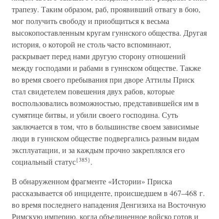
трапезу. Таким образом, раб, проявивший отвагу в бою,
мог получить свободу и приобщиться к весьма
высокопоставленным кругам гуннского общества. Другая
история, о которой не столь часто вспоминают,
раскрывает перед нами другую сторону отношений
между господами и рабами в гуннском обществе. Также
во время своего пребывания при дворе Аттилы Приск
стал свидетелем повешения двух рабов, которые
воспользовались возможностью, представившейся им в
сумятице битвы, и убили своего господина. Суть
заключается в том, что в большинстве своем зависимые
люди в гуннском обществе подвергались разным видам
эксплуатации, и за каждым прочно закреплялся его
{385}
социальный статус
.
В обнаруженном фрагменте «Истории» Приска
рассказывается об инциденте, происшедшем в 467–468 г.
во время последнего нападения Денгизиха на Восточную
Римскую империю, когда объединенное войско готов и