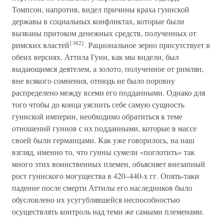
Томпсон, напротив, видел причины краха гуннской
державы в социальных конфликтах, которые были
вызваны притоком денежных средств, полученных от
{382}
римских властей
. Рациональное зерно присутствует в
обеих версиях. Аттила Гунн, как мы видели, был
выдающимся деятелем, а золото, полученное от римлян,
вне всякого сомнения, отнюдь не было поровну
распределено между всеми его подданными. Однако для
того чтобы до конца уяснить себе самую сущность
гуннской империи, необходимо обратиться к теме
отношений гуннов с их подданными, которые в массе
своей были германцами. Как уже говорилось, на наш
взгляд, именно то, что гунны сумели «поглотить» так
много этих воинственных племен, объясняет внезапный
рост гуннского могущества в 420–440-х гг. Опять-таки
падение после смерти Аттилы его наследников было
обусловлено их усугублявшейся неспособностью
осуществлять контроль над теми же самыми племенами.