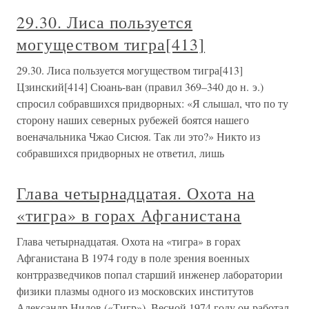
29.30. Лиса пользуется
могуществом тигра[413]
29.30. Лиса пользуется могуществом тигра[413]
Цзинский[414] Сюань-ван (правил 369–340 до н. э.)
спросил собравшихся придворных: «Я слышал, что по ту
сторону наших северных рубежей боятся нашего
военачальника Чжао Сисюя. Так ли это?» Никто из
собравшихся придворных не ответил, лишь
Глава четырнадцатая. Охота на
«тигра» в горах Афганистана
Глава четырнадцатая. Охота на «тигра» в горах
Афганистана В 1974 году в поле зрения военных
контрразведчиков попал старший инженер лаборатории
физики плазмы одного из московских институтов
Александр Нилов («Тигр»). Весной 1974 году он работал