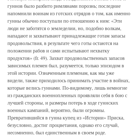
гуннов было разбито римлянами порознь; последние
напомнили воинам из готских отрядов о том, как именно
гунны обычно поступали по отношению к ним: «Эти
люди не заботятся о земледелии, но, подобно волкам,
нападают и захватывают принадлежащие готам запасы
продовольствия, в результате чего готы остаются на
положении рабов и сами испытывают нехватку
продуктов» (fr. 49). Захват продовольственных запасов
зависимых племен был, разумеется, только эпизодом в
этой истории. Означенным племенам, как мы уже
видели, также приходилось принимать участие в войнах,
которые велись гуннами. По-видимому, лишь немногие
из гражданских военнопленных проявляли себя в бою с
лучшей стороны, и размеры потерь в ходе гуннских
военных кампаний, вероятно, были огромны.
Превратившийся в гунна купец из «Истории» Приска,
безусловно, достиг процветания, однако его случай,
несомненно, был единственным в своем роде.