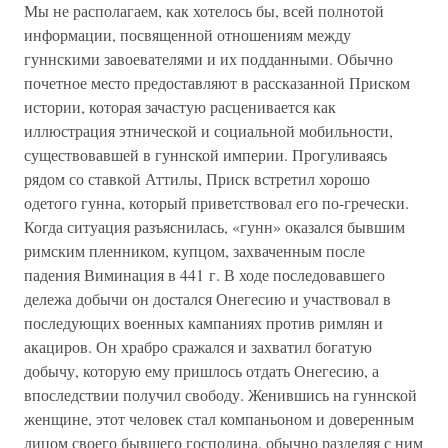
Мы не располагаем, как хотелось бы, всей полнотой
информации, посвященной отношениям между
гуннскими завоевателями и их подданными. Обычно
почетное место предоставляют в рассказанной Приском
истории, которая зачастую расценивается как
иллюстрация этнической и социальной мобильности,
существовавшей в гуннской империи. Прогуливаясь
рядом со ставкой Аттилы, Приск встретил хорошо
одетого гунна, который приветствовал его по-гречески.
Когда ситуация разъяснилась, «гунн» оказался бывшим
римским пленником, купцом, захваченным после
падения Виминация в 441 г. В ходе последовавшего
дележа добычи он достался Онегесию и участвовал в
последующих военных кампаниях против римлян и
акациров. Он храбро сражался и захватил богатую
добычу, которую ему пришлось отдать Онегесию, а
впоследствии получил свободу. Женившись на гуннской
женщине, этот человек стал компаньоном и доверенным
лицом своего бывшего господина, обычно разделяя с ним