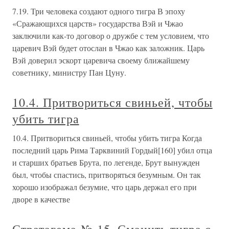
7.19. Три человека создают одного тигра В эпоху
«Сражающихся царств» государства Вэй и Чжао
заключили как-то договор о дружбе с тем условием, что
царевич Вэй будет отослан в Чжао как заложник. Царь
Вэй доверил эскорт царевича своему ближайшему
советнику, министру Пан Цуну.
10.4. Притвориться свиньей, чтобы
убить тигра
10.4. Притвориться свиньей, чтобы убить тигра Когда
последний царь Рима Тарквиний Гордый[160] убил отца
и старших братьев Брута, по легенде, Брут вынужден
был, чтобы спастись, притворяться безумным. Он так
хорошо изображал безумие, что царь держал его при
дворе в качестве