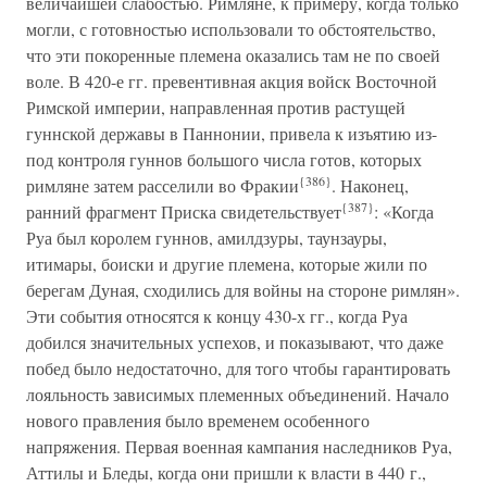
величайшей слабостью. Римляне, к примеру, когда только
могли, с готовностью использовали то обстоятельство,
что эти покоренные племена оказались там не по своей
воле. В 420-е гг. превентивная акция войск Восточной
Римской империи, направленная против растущей
гуннской державы в Паннонии, привела к изъятию из-
под контроля гуннов большого числа готов, которых
{386}
римляне затем расселили во Фракии
. Наконец,
{387}
ранний фрагмент Приска свидетельствует
: «Когда
Руа был королем гуннов, амилдзуры, таунзауры,
итимары, боиски и другие племена, которые жили по
берегам Дуная, сходились для войны на стороне римлян».
Эти события относятся к концу 430-х гг., когда Руа
добился значительных успехов, и показывают, что даже
побед было недостаточно, для того чтобы гарантировать
лояльность зависимых племенных объединений. Начало
нового правления было временем особенного
напряжения. Первая военная кампания наследников Руа,
Аттилы и Бледы, когда они пришли к власти в 440 г.,