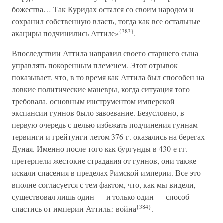
божества… Так Куридах остался со своим народом и
сохранил собственную власть, тогда как все остальные
{383}
акациры подчинились Аттиле»
.
Впоследствии Аттила направил своего старшего сына
управлять покоренным племенем. Этот отрывок
показывает, что, в то время как Аттила был способен на
ловкие политические маневры, когда ситуация того
требовала, основным инструментом имперской
экспансии гуннов было завоевание. Безусловно, в
первую очередь с целью избежать подчинения гуннам
тервинги и грейтунги летом 376 г. оказались на берегах
Дуная. Именно после того как бургунды в 430-е гг.
претерпели жестокие страдания от гуннов, они также
искали спасения в пределах Римской империи. Все это
вполне согласуется с тем фактом, что, как мы видели,
существовал лишь один — и только один — способ
{384}
спастись от империи Аттилы: война
.