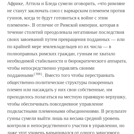
Африке, Аттила и Бледа сумели оговорить, «что римляне
не станут заключать союз с варварским племенем против
гуннов, когда те будут готовиться к войне с этим
племенем». В отличие от Римской империи, которая в
течение столетий преодолевала негативные последствия
своих завоеваний путем превращения подданных — или
по крайней мере землевладельцев из их числа — в
полноправных римских граждан, гуннам не хватало
необходимой стабильности и бюрократического аппарата,
чтобы непосредственно управлять своими
{388}
подданными
. Вместо того чтобы перестраивать
общественно-политические структуры покоренных
племен или насаждать у них свои собственные, им
приходилось полагаться на местную правящую верхушку,
чтобы обеспечивать повседневное управление
подвластными племенными объединениями. В результате
гунны сумели выйти лишь на весьма средний уровень
контроля и непосредственного участия в управлении, но
даже этот уровень варьировался от одного зависимого