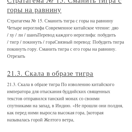
Стратагема № 15. Сманить тигра с
горы на равнину
Стратагема № 15. Сманить тигра с горы на равнину
Четыре иероглифа Современное китайское чтение: дяо
/ ху / ли / шанъПеревод каждого иероглифа: побудить
/ тигр / покинуть / гораСвязный перевод: Побудить тигра
покинуть гору. Сманить тигра с его горы на равнину.
Отрезать
21.3. Скала в образе тигра
21.3. Скала в образе тигра По изволению китайского
императора для отыскания буддийских священных
текстов отправился танский монах со своими
спутниками на запад, в Индию. «Не прошли они полдня,
как перед ними выросла высокая гора, [которая
называлась горой Желтого ветра,