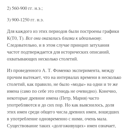
2) 560-900 гг. н.э.;
3) 900-1250 гг. н.э.
Для каждого из этих периодов были построены графики
К(Т0, Т).
Все они оказались близки к идеальному
.
Следовательно, и в этом случае принцип затухания
частот подтверждается для исторических описаний,
охватывающих несколько столетий.
Из проведенного А. Т. Фоменко эксперимента, между
прочим вытекает, что на интервалах времени в несколько
столетий, как правило, не было «моды» на одни и те же
имена (само по себе это отнюдь не очевидно). Конечно,
некоторые древние имена (Петр, Мария) часто
употребляются и до сих пор. Но как выяснилось, доля
этих имен среди общего числа древних имен, вошедших
в употребление одновременно с ними, очень мала.
Существование таких «долгоживущих» имен означает,