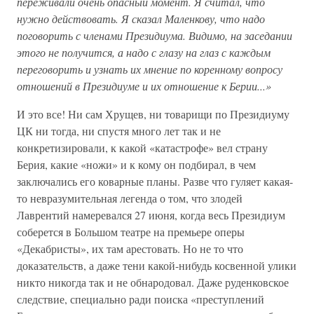
переживали очень опасный момент. Я считал, что
нужно действовать. Я сказал Маленкову, что надо
поговорить с членами Президиума. Видимо, на заседании
этого не получится, а надо с глазу на глаз с каждым
переговорить и узнать их мнение по коренному вопросу
отношений в Президиуме и их отношение к Берии...»
И это все! Ни сам Хрущев, ни товарищи по Президиуму
ЦК ни тогда, ни спустя много лет так и не
конкретизировали, к какой «катастрофе» вел страну
Берия, какие «ножи» и к кому он подбирал, в чем
заключались его коварные планы. Разве что гуляет какая-
то невразумительная легенда о том, что злодей
Лаврентий намеревался 27 июня, когда весь Президиум
соберется в Большом театре на премьере оперы
«Декабристы», их там арестовать. Но не то что
доказательств, а даже тени какой-нибудь косвенной улики
никто никогда так и не обнародовал. Даже руденковское
следствие, специально ради поиска «преступлений