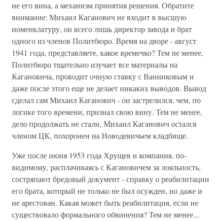
не его вина, а механизм принятия решения. Обратите
внимание: Михаил Каганович не входит в высшую
номенклатуру, он всего лишь директор завода и брат
одного из членов Политбюро. Время на дворе - август
1941 года, представляете, какое времечко? Тем не менее,
Политбюро тщательно изучает все материалы на
Кагановича, проводит очную ставку с Ванниковым и
даже после этого еще не делает никаких выводов. Вывод
сделал сам Михаил Каганович - он застрелился, чем, по
логике того времени, признал свою вину. Тем не менее,
дело продолжать не стали, Михаил Каганович остался
членом ЦК, похоронен на Новодевичьем кладбище.
Уже после июня 1953 года Хрущев и компания, по-
видимому, расплачиваясь с Кагановичем за лояльность,
состряпают бредовый документ - справку о реабилитации
его брата, который не только не был осужден, но даже и
не арестован. Какая может быть реабилитация, если не
существовало формального обвинения? Тем не менее...