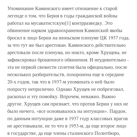
Упоминание Каминского имеет отношение к старой
легенде о том, что Берия в годы гражданской войны
работал на мусаватистскую[1] контрразведку. Это
обвинение нарком здравоохранения Каминский якобы
бросил в лицо Берии на июньском пленуме ЦК 1937 года,
за что тут же был арестован. Каминского действительно
арестовали после пленума, но никто, кроме Хрущева, не
зафиксировал брошенного обвинения. И неудивительно -
эта не первой свежести сплетня была официально, после
нескольких разбирательств, похоронена еще в середине
20-х годов, так что в 1937-м упоминать о ней было
попросту неприлично. Однако Хрущев не побрезговал,
раскопал и эту помойку. Впрочем, неважно. Важно
другое. Хрущев сам признает, что против Берии у них не
было ничего, «все основывалось на интуиции». Пардон,
по данным интуиции даже в 1937 году классовых врагов
не арестовывали, не то что в 1953-м, да еще второе лицо
в государстве, да еще члены сталинского Политбюро,