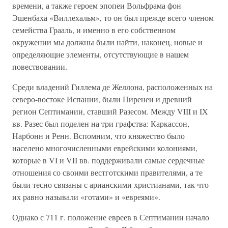
времени, а также героем эпопеи Вольфрама фон
Эшенбаха «Виллехальм», то он был прежде всего членом
семейства Грааль, и именно в его собственном
окружении мы должны были найти, наконец, новые и
определяющие элементы, отсутствующие в нашем
повествовании.
Среди владений Гиллема де Желлона, расположенных на
северо-востоке Испании, были Пиренеи и древний
регион Септимании, ставший Разесом. Между VIII и IX
вв. Разес был поделен на три графства: Каркассон,
Нарбонн и Ренн. Вспомним, что княжество было
населено многочисленными еврейскими колониями,
которые в VI и VII вв. поддерживали самые сердечные
отношения со своими вестготскими правителями, а те
были тесно связаны с арианскими христианами, так что
их равно называли «готами» и «евреями».
Однако с 711 г. положение евреев в Септимании начало