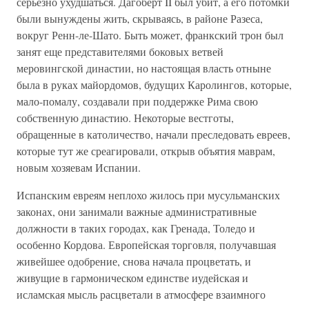
серьезно ухудшаться. Дагоберт II был убит, а его потомки
были вынуждены жить, скрываясь, в районе Разеса,
вокруг Ренн-ле-Шато. Быть может, франкский трон был
занят еще представителями боковых ветвей
меровингской династии, но настоящая власть отныне
была в руках майордомов, будущих Каролингов, которые,
мало-помалу, создавали при поддержке Рима свою
собственную династию. Некоторые вестготы,
обращенные в католичество, начали преследовать евреев,
которые тут же среагировали, открыв объятия маврам,
новым хозяевам Испании.
Испанским евреям неплохо жилось при мусульманских
законах, они занимали важные административные
должности в таких городах, как Гренада, Толедо и
особенно Кордова. Европейская торговля, получавшая
живейшее одобрение, снова начала процветать, и
живущие в гармоническом единстве иудейская и
исламская мысль расцветали в атмосфере взаимного