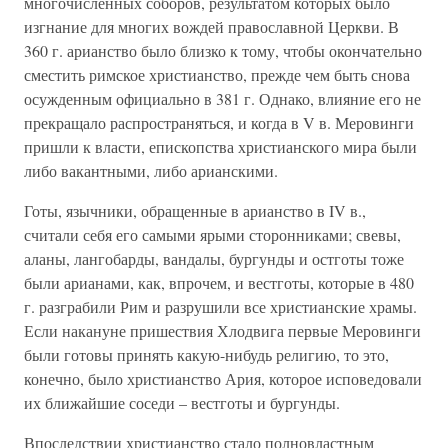
многочисленных соборов, результатом которых было
изгнание для многих вождей православной Церкви. В
360 г. арианство было близко к тому, чтобы окончательно
сместить римское христианство, прежде чем быть снова
осужденным официально в 381 г. Однако, влияние его не
прекращало распространяться, и когда в V в. Меровинги
пришли к власти, епископства христианского мира были
либо вакантными, либо арианскими.
Готы, язычники, обращенные в арианство в IV в.,
считали себя его самыми ярыми сторонниками; свевы,
аланы, лангобарды, вандалы, бургунды и остготы тоже
были арианами, как, впрочем, и вестготы, которые в 480
г. разграбили Рим и разрушили все христианские храмы.
Если накануне пришествия Хлодвига первые Меровинги
были готовы принять какую-нибудь религию, то это,
конечно, было христианство Ария, которое исповедовали
их ближайшие соседи – вестготы и бургунды.
Впоследствии христианство стало полновластным