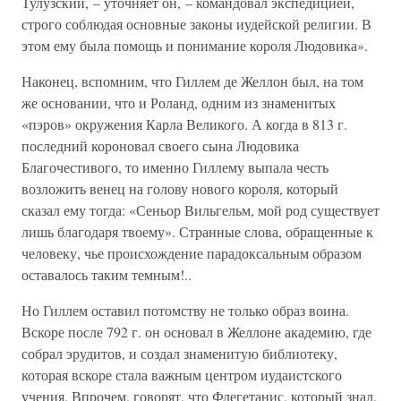
Тулузский, – уточняет он, – командовал экспедицией,
строго соблюдая основные законы иудейской религии. В
этом ему была помощь и понимание короля Людовика».
Наконец, вспомним, что Гиллем де Желлон был, на том
же основании, что и Роланд, одним из знаменитых
«пэров» окружения Карла Великого. А когда в 813 г.
последний короновал своего сына Людовика
Благочестивого, то именно Гиллему выпала честь
возложить венец на голову нового короля, который
сказал ему тогда: «Сеньор Вильгельм, мой род существует
лишь благодаря твоему». Странные слова, обращенные к
человеку, чье происхождение парадоксальным образом
оставалось таким темным!..
Но Гиллем оставил потомству не только образ воина.
Вскоре после 792 г. он основал в Желлоне академию, где
собрал эрудитов, и создал знаменитую библиотеку,
которая вскоре стала важным центром иудаистского
учения. Впрочем, говорят, что Флегетанис, который знал,