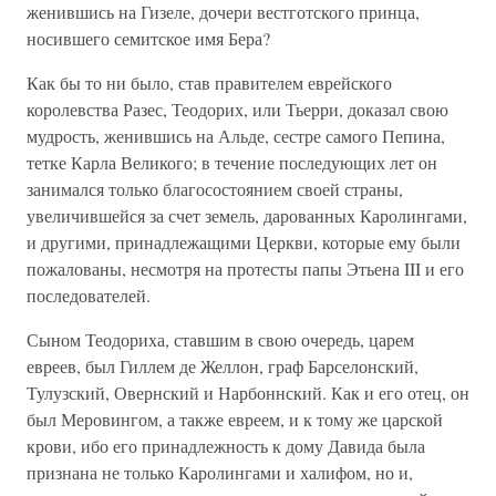
женившись на Гизеле, дочери вестготского принца,
носившего семитское имя Бера?
Как бы то ни было, став правителем еврейского
королевства Разес, Теодорих, или Тьерри, доказал свою
мудрость, женившись на Альде, сестре самого Пепина,
тетке Карла Великого; в течение последующих лет он
занимался только благосостоянием своей страны,
увеличившейся за счет земель, дарованных Каролингами,
и другими, принадлежащими Церкви, которые ему были
пожалованы, несмотря на протесты папы Этьена III и его
последователей.
Сыном Теодориха, ставшим в свою очередь, царем
евреев, был Гиллем де Желлон, граф Барселонский,
Тулузский, Овернский и Нарбоннский. Как и его отец, он
был Меровингом, а также евреем, и к тому же царской
крови, ибо его принадлежность к дому Давида была
признана не только Каролингами и халифом, но и,