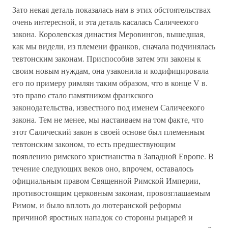
Зато некая деталь показалась нам в этих обстоятельствах
очень интересной, и эта деталь касалась Саличеекого
закона. Королевская династия Меровингов, вышедшая,
как мы видели, из племени франков, сначала подчинялась
тевтонским законам. Приспособив затем эти законы к
своим новым нуждам, она узаконила и кодифицировала
его по примеру римлян таким образом, что в конце V в.
это право стало памятником франкского
законодательства, известного под именем Саличеекого
закона. Тем не менее, мы настаиваем на том факте, что
этот Салический закон в своей основе был племенным
тевтонским законом, то есть предшествующим
появлению римского христианства в Западной Европе. В
течение следующих веков оно, впрочем, оставалось
официальным правом Священной Римской Империи,
противостоящим церковным законам, провозглашаемым
Римом, и было вплоть до лютеранской реформы
причиной яростных нападок со стороны рыцарей и