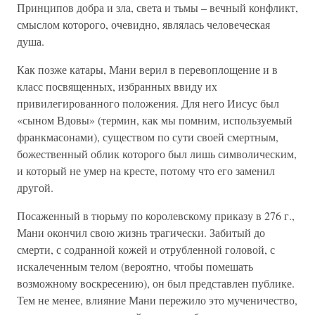
Принципов добра и зла, света и тьмы – вечный конфликт,
смыслом которого, очевидно, являлась человеческая
душа.
Как позже катары, Мани верил в перевоплощение и в
класс посвященных, избранных ввиду их
привилегированного положения. Для него Иисус был
«сыном Вдовы» (термин, как мы помним, используемый
франкмасонами), существом по сути своей смертным,
божественный облик которого был лишь символическим,
и который не умер на кресте, потому что его заменил
другой.
Посаженный в тюрьму по королевскому приказу в 276 г.,
Мани окончил свою жизнь трагически. Забитый до
смерти, с содранной кожей и отрубленной головой, с
искалеченным телом (вероятно, чтобы помешать
возможному воскресению), он был представлен публике.
Тем не менее, влияние Мани пережило это мученичество,