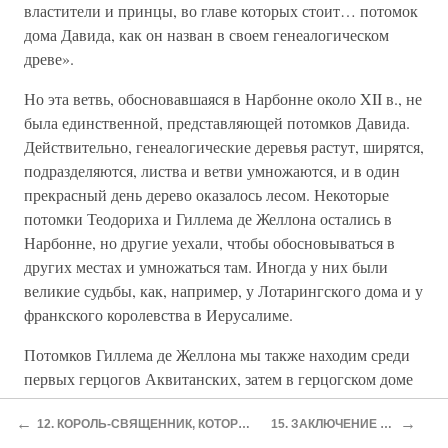
властители и принцы, во главе которых стоит… потомок
дома Давида, как он назван в своем генеалогическом
древе».
Но эта ветвь, обосновавшаяся в Нарбонне около XII в., не
была единственной, представляющей потомков Давида.
Действительно, генеалогические деревья растут, ширятся,
подразделяются, листва и ветви умножаются, и в один
прекрасный день дерево оказалось лесом. Некоторые
потомки Теодориха и Гиллема де Желлона остались в
Нарбонне, но другие уехали, чтобы обосновываться в
других местах и умножаться там. Иногда у них были
великие судьбы, как, например, у Лотарингского дома и у
франкского королевства в Иерусалиме.
Потомков Гиллема де Желлона мы также находим среди
первых герцогов Аквитанских, затем в герцогском доме
Бретани. В Х в. некто Гуго де Плантар, прозванный
←
→
«длинноносым», потомок Дагоберта II и прямой ветви от
12. КОРОЛЬ-СВЯЩЕННИК, КОТОРЫЙ НИКОГДА НЕ ЦАРСТВОВАЛ
15. ЗАКЛЮЧЕНИЕ И ПЕРСПЕКТИВЫ