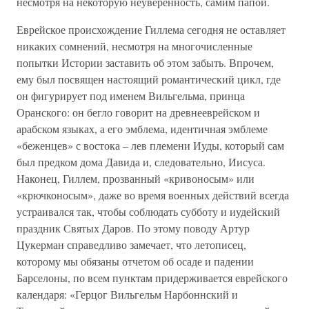
несмотря на некоторую неуверенность, самим папой.
Еврейское происхождение Гиллема сегодня не оставляет
никаких сомнений, несмотря на многочисленные
попытки Истории заставить об этом забыть. Впрочем,
ему был посвящен настоящий романтический цикл, где
он фигурирует под именем Вильгельма, принца
Оранского: он бегло говорит на древнееврейском и
арабском языках, а его эмблема, идентичная эмблеме
«беженцев» с востока – лев племени Иуды, который сам
был предком дома Давида и, следовательно, Иисуса.
Наконец, Гиллем, прозванный «кривоносым» или
«крючконосым», даже во время военных действий всегда
устраивался так, чтобы соблюдать субботу и иудейский
праздник Святых Даров. По этому поводу Артур
Цукерман справедливо замечает, что летописец,
которому мы обязаны отчетом об осаде и падении
Барселоны, по всем пунктам придерживается еврейского
календаря: «Герцог Вильгельм Нарбоннский и