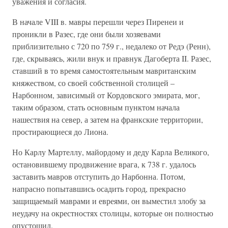
уважения и согласия.
В начале VIII в. мавры перешли через Пиренеи и
проникли в Разес, где они были хозяевами
приблизительно с 720 по 759 г., недалеко от Редэ (Ренн),
где, скрываясь, жили внук и правнук Дагоберта II. Разес,
ставший в то время самостоятельным мавританским
княжеством, со своей собственной столицей –
Нарбонном, зависимый от Кордовского эмирата, мог,
таким образом, стать основным пунктом начала
нашествия на север, а затем на франкские территории,
простирающиеся до Лиона.
Но Карлу Мартеллу, майордому и деду Карла Великого,
остановившему продвижение врага, к 738 г. удалось
заставить мавров отступить до Нарбонна. Потом,
напрасно попытавшись осадить город, прекрасно
защищаемый маврами и евреями, он выместил злобу за
неудачу на окрестностях столицы, которые он полностью
опустошил.