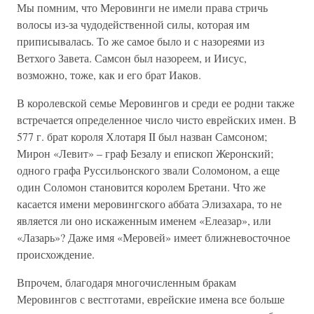
Мы помним, что Меровинги не имели права стричь
волосы из-за чудодейственной силы, которая им
приписывалась. То же самое было и с назореями из
Ветхого Завета. Самсон был назореем, и Иисус,
возможно, тоже, как и его брат Иаков.
В королевской семье Меровингов и среди ее родни также
встречается определенное число чисто еврейских имен. В
577 г. брат короля Хлотаря II был назван Самсоном;
Мирон «Левит» – граф Безалу и епископ Жеронский;
одного графа Руссильонского звали Соломоном, а еще
один Соломон становится королем Бретани. Что же
касается имени меровингского аббата Элизахара, то не
является ли оно искаженным именем «Елеазар», или
«Лазарь»? Даже имя «Меровей» имеет ближневосточное
происхождение.
Впрочем, благодаря многочисленным бракам
Меровингов с вестготами, еврейские имена все больше