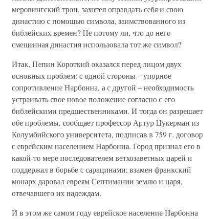
меровингский трон, захотел оправдать себя и свою
династию с помощью символа, заимствованного из
библейских времен? Не потому ли, что до него
смещенная династия использовала тот же символ?
Итак, Пепин Короткий оказался перед лицом двух
основных проблем: с одной стороны – упорное
сопротивление Нарбонна, а с другой – необходимость
устраивать свое новое положение согласно с его
библейскими предшественниками. И тогда он разрешает
обе проблемы, сообщает профессор Артур Цукерман из
Колумбийского университета, подписав в 759 г. договор
с еврейским населением Нарбонна. Город признал его в
какой-то мере последователем ветхозаветных царей и
поддержал в борьбе с сарацинами; взамен франкский
монарх даровал евреям Септимании землю и царя,
отвечавшего их надеждам.
И в этом же самом году еврейское население Нарбонна