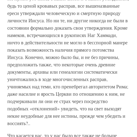
будь то ценой кровавых расправ, все вышеназванные
ереси утверждали человеческую и смертную природу
личности Иисуса. Но ни те, ни другие никогда не были в
состоянии формально доказать свои утверждения. Кроме
намеков, встречающихся в рукописях Наг Хаммади,
ничто в действительности не могло в бесспорной манере
показать возможность наличия прямого потомства
Иисуса. Конечно, можно было бы, и не без причины,
предположить также, что некоторые очень древние
документы, архивы или генеалогии систематически
уничтожались в ходе многочисленных расправ,
учиняемых над теми, кто пренебрегал авторитетом Рима;
даже насилие и ярость Церкви по отношению к ним, не
подчеркивали ли они ее страх через посредство
подобных «отклонений» увидеть, что на свет выходят
некие неудобные для нее истины, прежде чем убедить и
воссиять?..
Что касается нас, то у нас было все также не больше