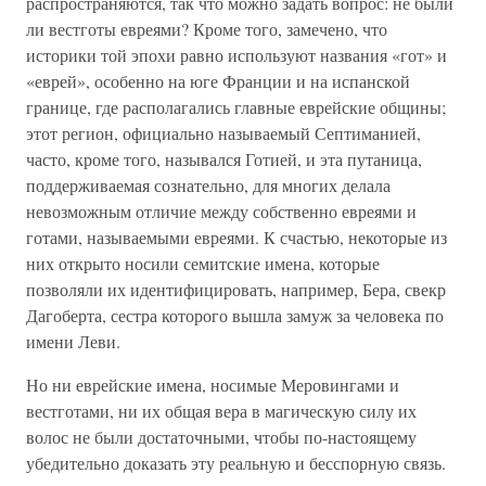
распространяются, так что можно задать вопрос: не были
ли вестготы евреями? Кроме того, замечено, что
историки той эпохи равно используют названия «гот» и
«еврей», особенно на юге Франции и на испанской
границе, где располагались главные еврейские общины;
этот регион, официально называемый Септиманией,
часто, кроме того, назывался Готией, и эта путаница,
поддерживаемая сознательно, для многих делала
невозможным отличие между собственно евреями и
готами, называемыми евреями. К счастью, некоторые из
них открыто носили семитские имена, которые
позволяли их идентифицировать, например, Бера, свекр
Дагоберта, сестра которого вышла замуж за человека по
имени Леви.
Но ни еврейские имена, носимые Меровингами и
вестготами, ни их общая вера в магическую силу их
волос не были достаточными, чтобы по-настоящему
убедительно доказать эту реальную и бесспорную связь.