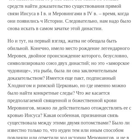
средств найти доказательство существования прямой
связи Иисуса в I в. и Меровингами в IV в. – время, когда
они появились ч Истории. Следовательно, нам надо было
снова искать в самом зачатке этой династии.
Но и тут, на первый взгляд, жатва не обещала быть
обильной. Конечно, имело место рождение легендарного
Меровея, двойное происхождение которого, безусловно,
символизировало союз двух династий; но это «заморское
чудовище», эта рыба, была ли она заключительным
доказательством? Имеется еще пакт, подписанный
Хлодвигом и римской Церковью, но где именно можно
было найти конкретные следы? Что же касается
предполагаемой священной и божественной крови
Меровингов, можно ли действительно отождествлять ее с
кровью Иисуса? Какая особенная, признанная связь
существовала между этими двумя потомствами? Было ли
известно только то, что иудеи тем или иным способом
повлияли или отметили ход истории Меровингов, и не в