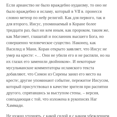
Если арианство не было враждебно иудаизму, то оно не
было враждебно и исламу, который в VII в. пронесся
словно метеор по небу религий. Как для первого, так и
для второго, Иисус, упоминаемый в Коране более
тридцати раз, был ни кем иным, как пророком, таким же,
как Магомет, глашатай и посланник высшего Бога, но
совершенно человеческое существо. Наконец, как
Василид и Мани, Коран открыто заявляет, что Иисус не
умер на кресте: «… Они не убили его и не распяли, но на
их глазах его заменили двойником». И некоторые
мусульманские комментаторы исламского текста
добавляют, что Симон из Сирены занял его место на
кресте; другие упоминают событие, пережитое Иисусом,
который присутствовал в качестве зрителя при распятии
другого, спрятавшись за выступом стены, – версия,
совпадающая с той, что изложена в рукописях Наг
Хаммади.
Не нужно уточнять, с какой силой и с каким убеждением,