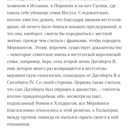
хозяином в Испании, в Пиренеях и на юге Галлии, где
нашла себе убежище семья Иисуса. Следовательно,
вполне уместно думать, что благодаря законам вестготов-
ариан, ей нечего было бояться никаких преследований, и
что она, наоборот, смогла бы породниться с местной
знатью, прежде чем слиться с франками, чтобы породить
Меровингов. Этому, впрочем, существует доказательство
– некоторые семитские имена в вестготской королевской
семье, например, Бера, отец второй жены Дагоберта II,
имя, которое много раз возвращается в вестготско-
меровингскую генеалогию, пошедшую от Дагоберта II и
Сигиберта IV. Со своей стороны. Церковь также считала,
что сын Дагоберта был обращен в арианство, – гипотеза
вполне правдоподобная, ибо, несмотря на пакт,
подписанный Римом и Хлодвигом, все Меровинги
благосклонно относились к этой религии, а Хильперик,
между прочим, никогда не пытался скрыть своего к ней
отношения.