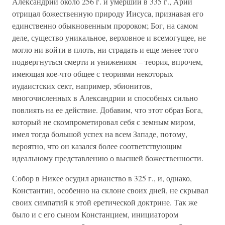
Александрии около 256 г. и умерший в 335 г., Арий
отрицал божественную природу Иисуса, признавая его
единственно обыкновенным пророком; Бог, на самом
деле, существо уникальное, верховное и всемогущее, не
могло ни войти в плоть, ни страдать и еще менее того
подвергнуться смерти и унижениям – теория, впрочем,
имеющая кое-что общее с теориями некоторых
иудаистских сект, например, эбионитов,
многочисленных в Александрии и способных сильно
повлиять на ее действие. Добавим, что этот образ Бога,
который не скомпрометировал себя с земным миром,
имел тогда большой успех на всем Западе, потому,
вероятно, что он казался более соответствующим
идеальному представлению о высшей божественности.
Собор в Никее осудил арианство в 325 г., и, однако,
Константин, особенно на склоне своих дней, не скрывал
своих симпатий к этой еретической доктрине. Так же
было и с его сыном Констанцием, инициатором