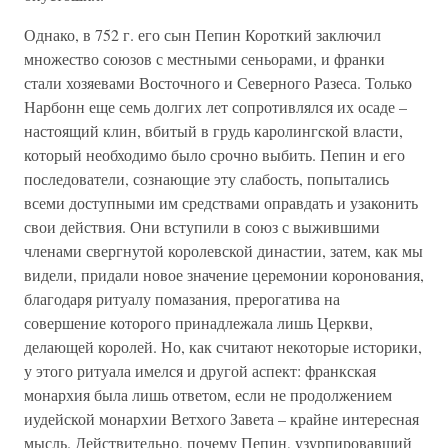
Однако, в 752 г. его сын Пепин Короткий заключил
множество союзов с местными сеньорами, и франки
стали хозяевами Восточного и Северного Разеса. Только
Нарбонн еще семь долгих лет сопротивлялся их осаде –
настоящий клин, вбитый в грудь каролингской власти,
который необходимо было срочно выбить. Пепин и его
последователи, сознающие эту слабость, попытались
всеми доступными им средствами оправдать и узаконить
свои действия. Они вступили в союз с выжившими
членами свергнутой королевской династии, затем, как мы
видели, придали новое значение церемонии коронования,
благодаря ритуалу помазания, прерогатива на
совершение которого принадлежала лишь Церкви,
делающей королей. Но, как считают некоторые историки,
у этого ритуала имелся и другой аспект: франкская
монархия была лишь ответом, если не продолжением
иудейской монархии Ветхого Завета – крайне интересная
мысль. Действительно, почему Пепин, узурпировавший