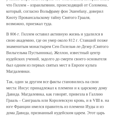
что Гиллем – израильтянин, происходящий от Соломона,
который, согласно Вольфраму фон Эшенбаху, доверил
Киоту Провансальскому тайну Святого Грааля,
возможно, приезжал туда.
В 806 г. Гиллем оставил активную жизнь и удалился в
свою академию, где он умер около 812 г. Ставший позже
знаменитым монастырем Сен-Гилельм-ле-Дезер (Святого
Вильгельма Пустынника), Желлон, известный центр
иудейских учений, задолго до смерти своего основателя
был одним из первых святых мест в Европе культа
Магдалеянки.
Так, один за другим все факты становились на свои
места: Иисус принадлежал к племени и к царскому дому
Давида. Магдалеянка, как говорят, привезла в Галлию
Грааль – Санграаль или Королевскую кровь, и в VIII в. на
юге Франции имелся правитель из племени Иуды и из
дома Давида, признанный иудейским царем. Этот царь