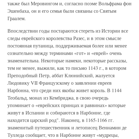
также был Меровингом и, согласно поэме Вольфрама фон
Эшенбаха, он и его семья были связаны со Святым
Граалем.
Впоследствии годы постараются стереть из Истории все
следы еврейского королевства Разес, и в этом смысле
постоянная путаница, поддерживаемая более или менее
сознательно между терминами «гот» и «еврей» очень
знаменательна. Некоторые намеки, некоторые рассказы,
тем не менее, выжили, как то письмо 1143 г., в котором
Преподобный Петр, аббат Клюнийский, жалуется
Людовику VII Французскому о заявлении евреев
Нарбонна, что среди них якобы живет король. В 1144
Теобальд, монах из Кембриджа, в свою очередь
упоминает о «еврейских принцах и раввинах» которые
живут в Испании и собираются в Нарбонне, где
находится царский род". Наконец, в 1165-1166 гг.
знаменитый путешественник и летописец Вениамин де
Тулледа сообщает, что в Нарбонне живут «мудрецы,