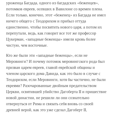
уроженца Багдада, одного из багдадских «беженцев»,
потомков евреев, осевших в Вавилоне со времен плена.
Если только, конечно, этот «беженец» из Багдада не имел
ничего общего с Теодорихом и прибыл оттуда
единственно, чтобы посвятить нового царя, а потом их
перепутали, ведь, как говорит все тот же профессор
Цукерман, «западные беженцы» имели кровь более
чистую, чем восточные.
Кто же были эти «западные беженцы», если не
Меровинги? И почему потомок меровингского рода был
призван царем евреев, главой еврейской общины и
членом царского дома Давида, как это было в случае с
Теодорихом, если Меровинги, хотя бы частично, не были
евреями? Разочарованные двойным предательством
Церкви, освятившей убийство Дагоберта II и пришествие
новой династии, не решили ли они сознательно
отвернуться от Рима и связать себя вновь со своей
древней верой, как это уже сделал Дагоберт II,