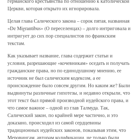
германского крестьянства по отношению к католической
Церкви, которая открыто их игнорировала.
Целая глава Салического закона – сорок пятая, названная
«De Migrantibus» (О переселенцах) – долго интриговала и
интригует до сих пор специалистов по франкским
текстам.
Как указывает название, глава содержит статьи и
условия, разрешающие «кочевникам» оседать и получать
гражданские права, но по единодушному мнению, ее
источник не был салическим кодексом, а ее
происхождение было совсем другим. Но каким же? Были
выдвинуты различные гипотезы, и недавно открыли, что
этот текст был прямой производной иудейского права, и
что самое важное – одной из глав Талмуда. Так,
Салический закон, по крайней мере частично, и это
доказано, происходил из самой сердцевины
традиционных иудейских законов, показывая этим, что
Меровингам, авторам кодификации, не только были