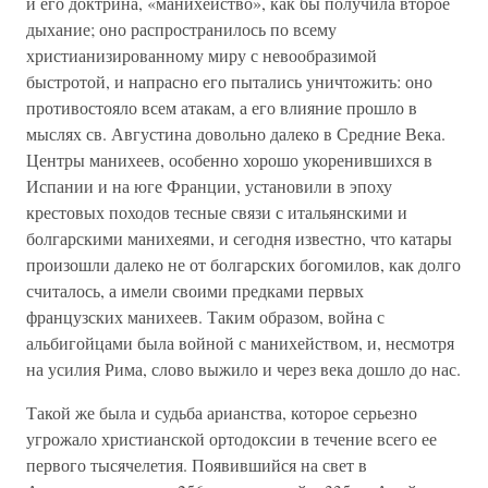
и его доктрина, «манихейство», как бы получила второе
дыхание; оно распространилось по всему
христианизированному миру с невообразимой
быстротой, и напрасно его пытались уничтожить: оно
противостояло всем атакам, а его влияние прошло в
мыслях св. Августина довольно далеко в Средние Века.
Центры манихеев, особенно хорошо укоренившихся в
Испании и на юге Франции, установили в эпоху
крестовых походов тесные связи с итальянскими и
болгарскими манихеями, и сегодня известно, что катары
произошли далеко не от болгарских богомилов, как долго
считалось, а имели своими предками первых
французских манихеев. Таким образом, война с
альбигойцами была войной с манихейством, и, несмотря
на усилия Рима, слово выжило и через века дошло до нас.
Такой же была и судьба арианства, которое серьезно
угрожало христианской ортодоксии в течение всего ее
первого тысячелетия. Появившийся на свет в