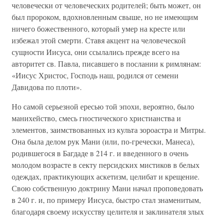
человечески от человеческих родителей; быть может, он
был пророком, вдохновленным свыше, но не имеющим
ничего божественного, который умер на кресте или
избежал этой смерти. Ставя акцент на человеческой
сущности Иисуса, они ссылались прежде всего на
авторитет св. Павла, писавшего в послании к римлянам:
«Иисус Христос, Господь наш, родился от семени
Давидова по плоти».
Но самой серьезной ересью той эпохи, вероятно, было
манихейство, смесь гностического христианства и
элементов, заимствованных из культа зороастра и Митры.
Она была делом рук Мани (или, по-гречески, Манеса),
родившегося в Багдаде в 214 г. и введенного в очень
молодом возрасте в секту персидских мистиков в белых
одеждах, практикующих аскетизм, целибат и крещение.
Свою собственную доктрину Мани начал проповедовать
в 240 г. и, по примеру Иисуса, быстро стал знаменитым,
благодаря своему искусству целителя и заклинателя злых