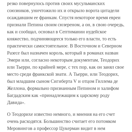
резко повернулось против своих мусульманских
союзников, уничтожило их и открыло ворота цитадели
осаждавшим ее франкам. Спустя некоторое время евреи
признали Пепина своим сюзереном, а он, в свою очередь,
как и сообщал, основал в Септимании иудейское
княжество, подчиняющееся только его власти, то есть
практически самостоятельное. В Восточном и Северном
Разесе был назначен король, который в романах назван
Эмери или, согласно некоторым документам, Теодорих
или Тьерри, по крайней мере, с тех пор, как он занял свое
место среди франкской знати. А Тьерри, или Теодорих,
был младшим сыном Сигиберта V и отцом Гиллема де
Желлона, формально признанным Пепином и халифом
Багдадским как «принадлежащим к царскому роду
Давида».
О Теодорихе известно немного, и мнения на его счет
очень расходятся. Большинство считает его потомком
Меровингов а профессор Цукерман видит в нем