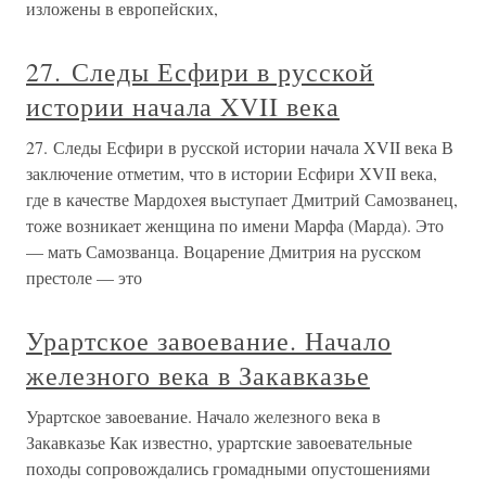
изложены в европейских,
27. Следы Есфири в русской
истории начала XVII века
27. Следы Есфири в русской истории начала XVII века В
заключение отметим, что в истории Есфири XVII века,
где в качестве Мардохея выступает Дмитрий Самозванец,
тоже возникает женщина по имени Марфа (Марда). Это
— мать Самозванца. Воцарение Дмитрия на русском
престоле — это
Урартское завоевание. Начало
железного века в Закавказье
Урартское завоевание. Начало железного века в
Закавказье Как известно, урартские завоевательные
походы сопровождались громадными опустошениями