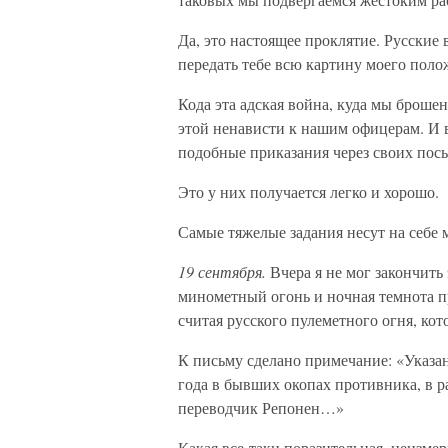
Да, это настоящее проклятие. Русские 
передать тебе всю картину моего поло
Кода эта адская война, куда мы брошен
этой ненависти к нашим офицерам. И в
подобные приказания через своих пос
Это у них получается легко и хорошо.
Самые тяжелые задания несут на себ
19 сентября.
Вчера я не мог закончить 
минометный огонь и ночная темнота п
считая русского пулеметного огня, ко
К письму сделано примечание: «Указан
года в бывших окопах противника, в ра
переводчик Репонен…»
Какая все-таки поразительная, неизме