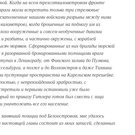
ной. Когда на всем трехсоткилометровом фронте
врага могли встретить только три стрелковые
и незаполненные нашими войсками разрывы между ними
километров), когда брошенные на подмогу им из
лохо вооруженные и совсем необученные дивизии
 и разбиты, а частично окружены, с кораблей
сяч моряков. Сформированные из них бригады морской
 в разорванной бронированными полчищами врага
упах к Ленинграду, от Финского залива до Пулкова,
сельбурга, а позже и до Волховстроя и даже Тихвина.
ли пустующие пространства на Карельском перешейке.
яростью, с непревзойденной храбростью, с
встретили и первыми остановили уже было
рый по приказу Гитлера готов был смести с лица
и уничтожить все его население.
занявший позиции под Белоостровом, мне удалось
л настоящей главы состоит из моих записей, сделанных