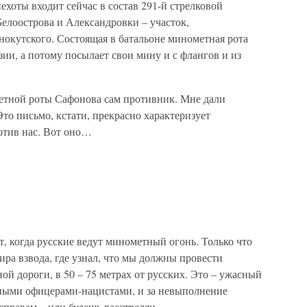
хоты входит сейчас в состав 291-й стрелковой
Белоострова и Александровки – участок,
кутского. Состоящая в батальоне минометная рота
ии, а потому посылает свои мину и с флангов и из
метной роты Сафонова сам противник. Мне дали
Это письмо, кстати, прекрасно характеризует
ротив нас. Вот оно…
, когда русские ведут минометный огонь. Только что
ира взвода, где узнал, что мы должны провести
ой дороги, в 50 – 75 метрах от русских. Это – ужасный
мными офицерами-нацистами, и за невыполнение
правам – или будешь расстрелян.