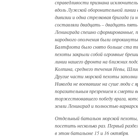
справедливости признана исключитель
вдоль Лужской оборонительной линии 
дивизии и одна стрелковая бригада (
составляли двадцать – двадцать пять 
Ленинграда спешно сформированные, п
народного ополчения были опрокинуты
Балтфлота было снято больше ста ты
пехоты закрыли собой огромные бреши
линии нашего фронта на ближних подст
Колпина, среднего течения Невы, Шлис
Другие части морской пехоты заполни
Никогда не воевавшие на суше люди с 
поразительным презрением к смерти 
торжествовавшего победу врага, кото
земли Ленинград и полностью варварск
Отдельный батальон морской пехоты, 
посетить несколько раз. Первый разде
в этом батальоне 15 и 16 октября.