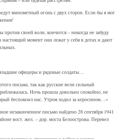
ведут минометный огонь с двух сторон. Если бы я мог
жения!
ы против своей воли, кончится – никогда не забуду
 настоящий момент они лежат у себя в дотах и дают
ыльных.
е младшие офицеры и рядовые солдаты…
этого письма, так как русские вели сильный
риближалась. Ночь прошла довольно спокойно, не
торый беспокоил нас. Утром ходил за керосином…»
ное незаконченное письмо найдено 28 сентября 1941
йоне вост. жел. – дор. моста Белоострова. Перевел
римая разница в отношении к войне у наших