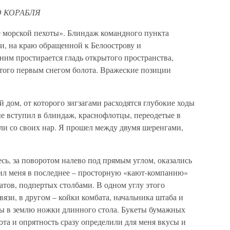
 КОРАБЛЯ
е морской пехоты». Блиндаж командного пункта
и, на краю обращенной к Белоострову и
ним простирается гладь открытого пространства,
того первым снегом болота. Вражеские позиции
дом, от которого зигзагами расходятся глубокие ходы
ые вступил в блиндаж, краснофлотцы, переодетые в
ли со своих нар. Я прошел между двумя шеренгами,
есь, за поворотом налево под прямым углом, оказались
ил меня в последнее – просторную «кают-компанию»
атов, подпертых столбами. В одном углу этого
язи, в другом – койки комбата, начальника штаба и
ты в землю ножки длинного стола. Букеты бумажных
ота и опрятность сразу определили для меня вкусы и