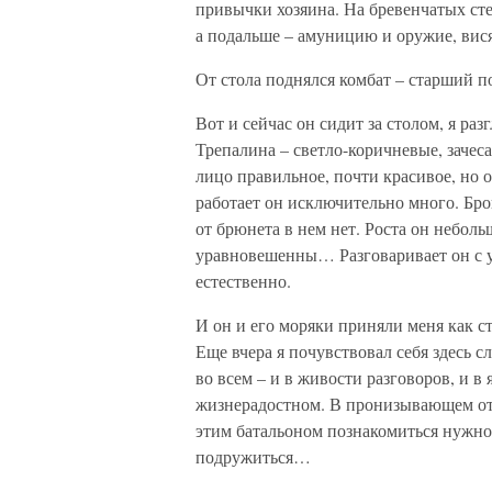
привычки хозяина. На бревенчатых сте
а подальше – амуницию и оружие, вися
От стола поднялся комбат – старший 
Вот и сейчас он сидит за столом, я раз
Трепалина – светло-коричневые, зачес
лицо правильное, почти красивое, но о
работает он исключительно много. Бро
от брюнета в нем нет. Роста он неболь
уравновешенны… Разговаривает он с ус
естественно.
И он и его моряки приняли меня как с
Еще вчера я почувствовал себя здесь с
во всем – и в живости разговоров, и в 
жизнерадостном. В пронизывающем отн
этим батальоном познакомиться нужно 
подружиться…