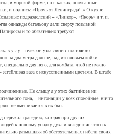
тца, в морской форме, но в касках, опоясанные
и, и подпись: «Прочь от Ленинграда!..» О кухне
Позывные подразделений – «Линкор», «Якорь» и т. п.
огда однажды батальону дали сверху позывной
 Папиросы и то обязательно требуют
ак: в углу – телефон узла связи с постоянно
но на два метра дальше, над изголовьем койки
, специально для него, для комбата, чтоб не нужно
– затейливая ваза с искусственными цветами. В штабе
 подчиненные. Не слышу я у этих балтийцев ни
ительного тона, – интонации у всех спокойные, ничто
рвы, не вмешивается в их быт.
ад пережил трагедию, которая при других
людей к полному упадку духа и вследствие этого к
чительно размышляя об обстоятельствах гибели своих