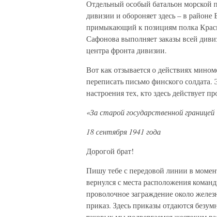
Отдельный особый батальон морской пе
дивизии и обороняет здесь – в районе 
примыкающий к позициям полка Красно
Сафонова выполняет заказы всей дивиз
центра фронта дивизии.
Вот как отзывается о действиях мино
переписать письмо финского солдата. 
настроения тех, кто здесь действует п
«За старой государственной границей
18 сентября 1941 года
Дорогой брат!
Пишу тебе с передовой линии в момент
вернулся с места расположения команд
проволочное заграждение около железн
приказ. Здесь приказы отдаются безу
таковых мы подвергаемся жестоким рас