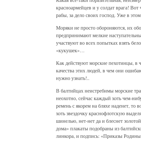
красноармейцев и у солдат врага! Вот ч
рабы, за дело своих господ. Уже в это
Моряки не просто обороняются, их обо
предпринимают мелкие наступательные
участвуют во всех попытках взять бел
«кукушек»…
Как действуют морские пехотинцы, в 
качества этих людей, в чем они ошибаю
нужно узнать!..
В балтийцах неистребимы морские тр
неохотно, сейчас каждый хоть чем-нибу
ремень с якорем на бляхе наденет, то 
хоть звездочку краснофлотскую выдел
шинелью, нет-нет да и блеснет золото
дома» плакаты подобраны из балтийски
линкора, и подпись: «Приказы Родин