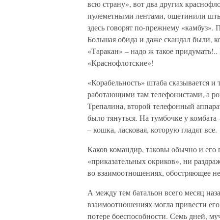
всю страну», вот два других краснофло
пулеметными лентами, ощетинили штык
здесь говорят по-прежнему «камбуз». 
Большая обида и даже скандал были, к
«Таракан» – надо ж такое придумать!..
«Краснофлотские»!
«Корабельность» штаба сказывается и т
работающими там телефонистами, а ров
Трепалина, второй телефонный аппарат
было тянуться. На тумбочке у комбата 
– кошка, ласковая, которую гладят все.
Каков командир, таковы обычно и его
«приказательных окриков», ни раздраж
во взаимоотношениях, обостряющее не
А между тем батальон всего месяц наз
взаимоотношениях могла привести его 
потере боеспособности. Семь дней, му