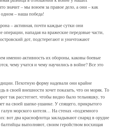
то значит – мы воюем за правое дело, а они – как
м одном – наша победа!
рона – активная, почти каждые сутки они
 операции, нападая на вражеские передовые части,
оостровский дот, подстерегают и уничтожают
чем именно активность их обороны, каковы боевые
тся, чему учатся и чему научились в войне? Все это
адиции. Пехотную форму надевали они крайне
дь в своей внешности хочет показать, что он моряк. То
ворот так расстегнет, чтобы видно было тельняшку, то
яет на своей шапке-ушанке. У спящего, прикрытого
й галун морского кителя… На стенах «подземного
х: вот два краснофлотца закладывают снаряд в орудие
ы балтийцы выполняют, своим геройством восхищая