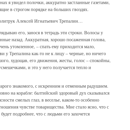
нах я увидел полочки, аккуратно застланные газетами,
щие в строгом порядке на больших гвоздях.
политрук Алексей Игнатьевич Трепалин…
глядываю его, занося в тетрадь эти строки. Волосы у
анные назад. Аккуратная, хорошо посаженная голова,
чень утомленное, – спать ему приходится мало,
ви у Трепалина как-то не к лицу – черные, но ничего
шого, худощав, его движения, жесты, голос – спокойны,
мешечками, и это у него получается тепло и
тарого знакомого, с искренним и отменным радушием.
ловно на корабле: балтийский здоровый дух сказывался
ясности смелых глаз, в веселье, каком-то особенно
ошения чувстве товарищества. Мне стало ясно, что с
будет подробнее, что с людьми его захочется