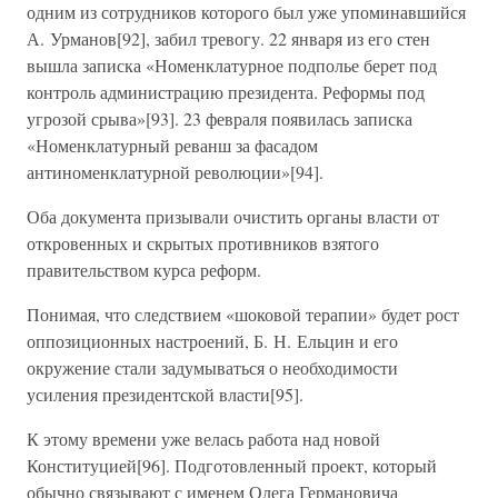
одним из сотрудников которого был уже упоминавшийся
А. Урманов[92], забил тревогу. 22 января из его стен
вышла записка «Номенклатурное подполье берет под
контроль администрацию президента. Реформы под
угрозой срыва»[93]. 23 февраля появилась записка
«Номенклатурный реванш за фасадом
антиноменклатурной революции»[94].
Оба документа призывали очистить органы власти от
откровенных и скрытых противников взятого
правительством курса реформ.
Понимая, что следствием «шоковой терапии» будет рост
оппозиционных настроений, Б. Н. Ельцин и его
окружение стали задумываться о необходимости
усиления президентской власти[95].
К этому времени уже велась работа над новой
Конституцией[96]. Подготовленный проект, который
обычно связывают с именем Олега Германовича