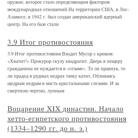
оружие, которое стало определяющим фактором
международных отношений.На территории США, в Лос-
Аламосе, в 1942 г. был создан американский ядерный
центр. На его базе стали
3.9 Итог противостояния
3.9 Итог противостояния Входит Мусор с криком:
«Хватит!» Прокурор скулу квадратит. Дверь в пещеру
гражданина не нуждается в «сезаме». То ли правнук, то
ли прадед в рудных недрах тачку катит, Обливаясь
щедрым недрам в масть кристальными слезами. И за
смертною чертою, лунным
Воцарение XIX династии. Начало
хетто-египетского противостояния
(1334–1290 гг. до н. э.)