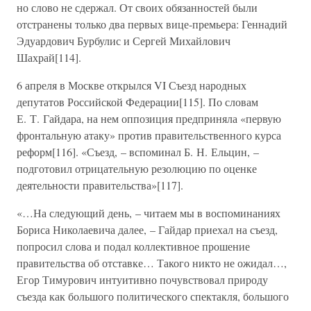
но слово не сдержал. От своих обязанностей были
отстранены только два первых вице-премьера: Геннадий
Эдуардович Бурбулис и Сергей Михайлович
Шахрай[114].
6 апреля в Москве открылся VI Съезд народных
депутатов Российской Федерации[115]. По словам
Е. Т. Гайдара, на нем оппозиция предприняла «первую
фронтальную атаку» против правительственного курса
реформ[116]. «Съезд, – вспоминал Б. Н. Ельцин, –
подготовил отрицательную резолюцию по оценке
деятельности правительства»[117].
«…На следующий день, – читаем мы в воспоминаниях
Бориса Николаевича далее, – Гайдар приехал на съезд,
попросил слова и подал коллективное прошение
правительства об отставке… Такого никто не ожидал…,
Егор Тимурович интуитивно почувствовал природу
съезда как большого политического спектакля, большого