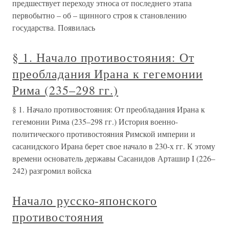
предшествует переходу этноса от последнего этапа
первобытно – об – щинного строя к становлению
государства. Появилась
§ 1. Начало противостояния: От
преобладания Ирана к гегемонии
Рима (235–298 гг.)
§ 1. Начало противостояния: От преобладания Ирана к
гегемонии Рима (235–298 гг.) История военно-
политического противостояния Римской империи и
сасанидского Ирана берет свое начало в 230-х гг. К этому
времени основатель державы Сасанидов Арташир I (226–
242) разгромил войска
Начало русско-японского
противостояния