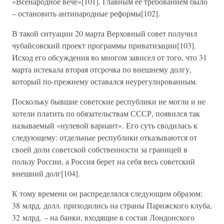
«Всенародное вече»[101]. Главным ее требованием было
– остановить антинародные реформы[102].
В такой ситуации 20 марта Верховный совет получил
чубайсовский проект программы приватизации[103].
Исход его обсуждения во многом зависел от того, что 31
марта истекала вторая отсрочка по внешнему долгу,
который по-прежнему оставался неурегулированным.
Поскольку бывшие советские республики не могли и не
хотели платить по обязательствам СССР, появился так
называемый «нулевой вариант». Его суть сводилась к
следующему: отдельные республики отказываются от
своей доли советской собственности за границей в
пользу России, а Россия берет на себя весь советский
внешний долг[104].
К тому времени он распределялся следующим образом:
38 млрд. долл. приходились на страны Парижского клуба,
32 млрд. – на банки, входящие в состав Лондонского