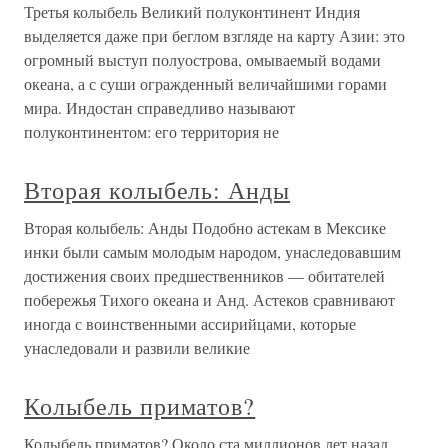
Третья колыбель Великий полуконтинент Индия
выделяется даже при беглом взгляде на карту Азии: это
огромный выступ полуострова, омываемый водами
океана, а с суши огражденный величайшими горами
мира. Индостан справедливо называют
полуконтинентом: его территория не
Вторая колыбель: Анды
Вторая колыбель: Анды Подобно астекам в Мексике
инки были самым молодым народом, унаследовавшим
достижения своих предшественников — обитателей
побережья Тихого океана и Анд. Астеков сравнивают
иногда с воинственными ассирийцами, которые
унаследовали и развили великие
Колыбель приматов?
Колыбель приматов? Около ста миллионов лет назад