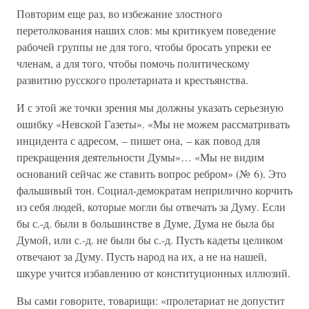
Повторим еще раз, во избежание злостного
перетолкования наших слов: мы критикуем поведение
рабочей группы не для того, чтобы бросать упреки ее
членам, а для того, чтобы помочь политическому
развитию русского пролетариата и крестьянства.
И с этой же точки зрения мы должны указать серьезную
ошибку «Невской Газеты». «Мы не можем рассматривать
инцидента с адресом, – пишет она, – как повод для
прекращения деятельности Думы»… «Мы не видим
оснований сейчас же ставить вопрос ребром» (№ 6). Это
фальшивый тон. Социал-демократам неприлично корчить
из себя людей, которые могли бы отвечать за Думу. Если
бы с.-д. были в большинстве в Думе, Дума не была бы
Думой, или с.-д. не были бы с.-д. Пусть кадеты целиком
отвечают за Думу. Пусть народ на их, а не на нашей,
шкуре учится избавлению от конституционных иллюзий.
Вы сами говорите, товарищи: «пролетариат не допустит