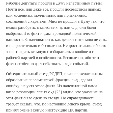
Рабочие депутаты прошли в Думу непартийным путем.
Почти все, или даже все, прошли посредством прямых
или косвенных, молчаливых или признанных,
соглашений с кадетами. Многие прошли в Думу так, что
нельзя разобрать, в качестве к.-д. или с.-д. они были
выбраны. Это факт и факт громадной политической
важности. Замалчивать его, как делают ныне многие с.-д.,
и непростительно и бесполезно. Непростительно, ибо это
значит играть втемную с избирателями вообще и с
рабочей партией в особенности. Бесполезно, ибо этот
факт неизбежно дает себя знать в ходе событий.
Объединительный съезд РСДРП, признав желательным
образование парламентской фракции с.-д., сделал
ошибку, не учтя этого факта. Из напечатанной нами
вчера резолюции левых с.-д.[23] видно, что указание на
этот факт было сделано съезду. Но справедливость
требует сказать, что, по настоянию левого крыла, съезд
принял очень важную инструкцию ЦК партии.