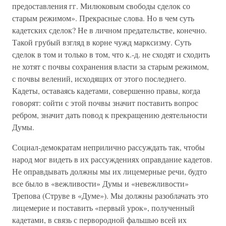
предоставления гг. Милюковым свободы сделок со
старым режимом». Прекрасные слова. Но в чем суть
кадетских сделок? Не в личном предательстве, конечно.
Такой грубый взгляд в корне чужд марксизму. Суть
сделок в том и только в том, что к.-д. не сходят и сходить
не хотят с почвы сохранения власти за старым режимом,
с почвы велений, исходящих от этого последнего.
Кадеты, оставаясь кадетами, совершенно правы, когда
говорят: сойти с этой почвы значит поставить вопрос
ребром, значит дать повод к прекращению деятельности
Думы.
Социал-демократам неприлично рассуждать так, чтобы
народ мог видеть в их рассуждениях оправдание кадетов.
Не оправдывать должны мы их лицемерные речи, будто
все было в «вежливости» Думы и «невежливости»
Трепова (Струве в «Думе»). Мы должны разоблачать это
лицемерие и поставить «первый урок», полученный
кадетами, в связь с первородной фальшью всей их