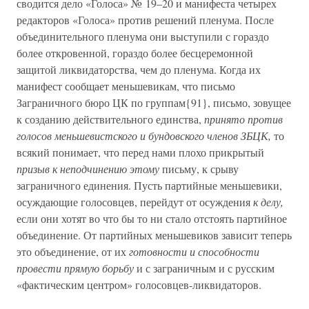
сводится дело «Голоса» № 19–20 и манифеста четырех
редакторов «Голоса» против решений пленума. После
объединительного пленума они выступили с гораздо
более откровенной, гораздо более бесцеремонной
защитой ликвидаторства, чем до пленума. Когда их
манифест сообщает меньшевикам, что письмо
Заграничного бюро ЦК по группам{91}, письмо, зовущее
к созданию действительного единства,
принято против
голосов меньшевистского и бундовского членов ЗБЦК,
то
всякий понимает, что перед нами плохо прикрытый
призыв к неподчинению этому
письму, к срыву
заграничного единения. Пусть партийные меньшевики,
осуждающие голосовцев, перейдут от осуждения
к делу,
если они хотят во что бы то ни стало отстоять партийное
объединение. От партийных меньшевиков зависит теперь
это объединение, от их
готовности и способности
провести прямую борьбу
и с заграничным и с русским
«фактическим центром» голосовцев-ликвидаторов.