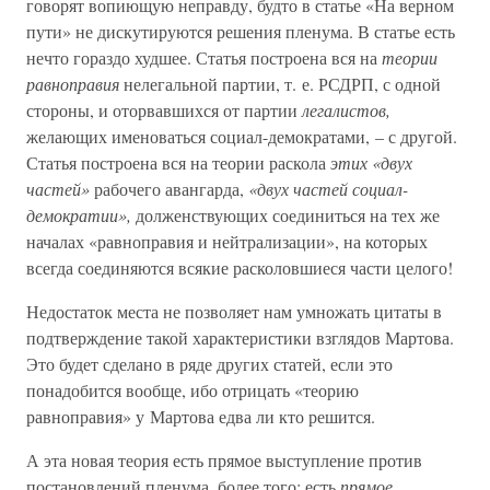
говорят вопиющую неправду, будто в статье «На верном
пути» не дискутируются решения пленума. В статье есть
нечто гораздо худшее. Статья построена вся на
теории
равноправия
нелегальной партии, т. е. РСДРП, с одной
стороны, и оторвавшихся от партии
легалистов,
желающих именоваться социал-демократами, – с другой.
Статья построена вся на теории раскола
этих «двух
частей»
рабочего авангарда,
«двух частей социал-
демократии»,
долженствующих соединиться на тех же
началах «равноправия и нейтрализации», на которых
всегда соединяются всякие расколовшиеся части целого!
Недостаток места не позволяет нам умножать цитаты в
подтверждение такой характеристики взглядов Мартова.
Это будет сделано в ряде других статей, если это
понадобится вообще, ибо отрицать «теорию
равноправия» у Мартова едва ли кто решится.
А эта новая теория есть прямое выступление против
постановлений пленума, более того: есть
прямое