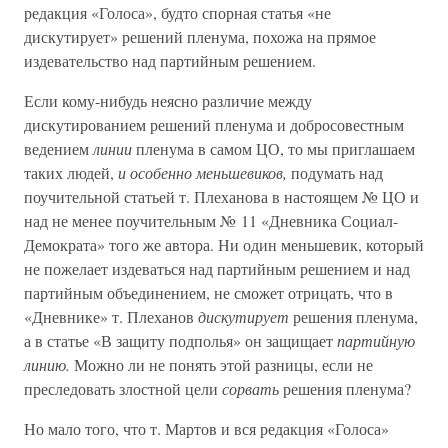
редакция «Голоса», будто спорная статья «не
дискутирует» решений пленума, похожа на прямое
издевательство над партийным решением.
Если кому-нибудь неясно различие между
дискутированием решений пленума и добросовестным
ведением
линии
пленума в самом ЦО, то мы приглашаем
таких людей,
и особенно меньшевиков,
подумать над
поучительной статьей т. Плеханова в настоящем № ЦО и
над не менее поучительным № 11 «Дневника Социал-
Демократа» того же автора. Ни один меньшевик, который
не пожелает издеваться над партийным решением и над
партийным объединением, не сможет отрицать, что в
«Дневнике» т. Плеханов
дискутирует
решения пленума,
а в статье «В защиту подполья» он защищает
партийную
линию.
Можно ли не понять этой разницы, если не
преследовать злостной цели
сорвать
решения пленума?
Но мало того, что т. Мартов и вся редакция «Голоса»