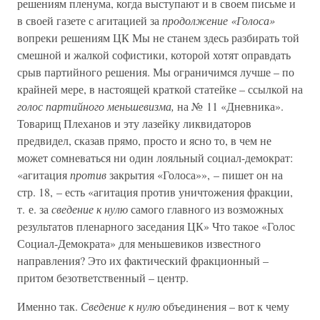
решениям пленума, когда выступают и в своем письме и
в своей газете с агитацией за
продолжение «Голоса»
вопреки решениям ЦК Мы не станем здесь разбирать той
смешной и жалкой софистики, которой хотят оправдать
срыв партийного решения. Мы ограничимся лучше – по
крайней мере, в настоящей краткой статейке – ссылкой на
голос партийного меньшевизма,
на № 11 «Дневника».
Товарищ Плеханов и эту лазейку ликвидаторов
предвидел, сказав прямо, просто и ясно то, в чем не
может сомневаться ни один лояльный социал-демократ:
«агитация
против
закрытия «Голоса»», – пишет он на
стр. 18, – есть «агитация против уничтожения фракции,
т. е. за
сведение к нулю
самого главного из возможных
результатов пленарного заседания ЦК» Что такое «Голос
Социал-Демократа» для меньшевиков известного
направления? Это их фактический фракционный –
притом безответственный – центр.
Именно так.
Сведение к нулю
объединения – вот к чему