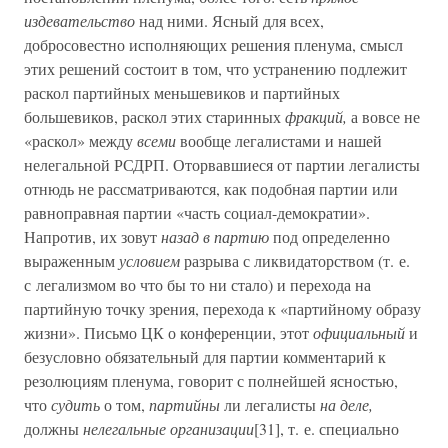
издевательство
над ними. Ясный для всех,
добросовестно исполняющих решения пленума, смысл
этих решений состоит в том, что устранению подлежит
раскол партийных меньшевиков и партийных
большевиков, раскол этих старинных
фракций,
а вовсе не
«раскол» между
всеми
вообще легалистами и нашей
нелегальной РСДРП. Оторвавшиеся от партии легалисты
отнюдь не рассматриваются, как подобная партии или
равноправная партии «часть социал-демократии».
Напротив, их зовут
назад в партию
под определенно
выраженным
условием
разрыва с ликвидаторством (т. е.
с легализмом во что бы то ни стало) и перехода на
партийную точку зрения, перехода к «партийному образу
жизни». Письмо ЦК о конференции, этот
официальный
и
безусловно обязательный для партии комментарий к
резолюциям пленума, говорит с полнейшей ясностью,
что
судить
о том,
партийны
ли легалисты
на деле,
должны
нелегальные организации
[31], т. е. специально