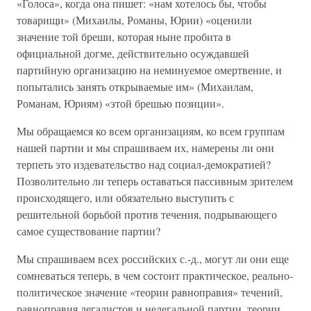
«Голоса», когда она пишет: «нам хотелось бы, чтобы
товарищи» (Михаилы, Романы, Юрии) «оценили
значение той бреши, которая ныне пробита в
официальной догме, действительно осуждавшей
партийную организацию на неминуемое омертвение, и
попытались занять открываемые им» (Михаилам,
Романам, Юриям) «этой брешью позиции».
Мы обращаемся ко всем организациям, ко всем группам
нашей партии и мы спрашиваем их, намерены ли они
терпеть это издевательство над социал-демократией?
Позволительно ли теперь оставаться пассивным зрителем
происходящего, или обязательно выступить с
решительной борьбой против течения, подрывающего
самое существование партии?
Мы спрашиваем всех российских с.-д., могут ли они еще
сомневаться теперь, в чем состоит практическое, реально-
политическое значение «теории равноправия» течений,
равноправия легалистов и нелегальной партии, теории