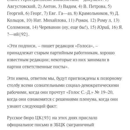
Августовский, 2) Антон, 3) Вадим, 4) В. Петрова, 5)
Георгий, 6) Георг, 7) Евг. Га—аз, 8) Крамольников, 9) Д.
Кольцов, 10) Нат. Михайлова, 11)
Роман,
12) Рому л, 13)
Соломонов, 14) Череванин (ну, еще бы!), 15)
Юрий,
16) Я.
?—ий{92}.
«Эти подписи, – пишет редакция «Голоса», –
принадлежат старым партийным работникам, хорошо
известным редакции; некоторые из них занимали в
партии ответственные посты».
Эти имена, ответим мы, будут пригвождены к позорному
столбу всеми сознательными социал-демократическими
рабочими, когда они прочтут «Голос С.-Д.» № 19–20,
когда они ознакомятся с решениями пленума, когда они
узнают следующий факт:
Русское бюро ЦК{93} на этих днях прислало
официальное письмо в ЗБЦК (заграничный