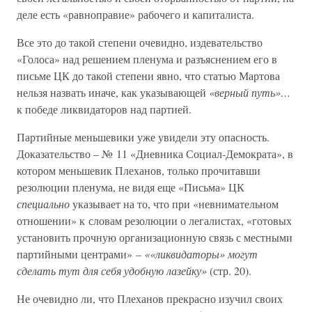
деле есть «равноправие» рабочего и капиталиста.
Все это до такой степени очевидно, издевательство
«Голоса» над решением пленума и разъяснением его в
письме ЦК до такой степени явно, что статью Мартова
нельзя назвать иначе, как указывающей
«верный путь»…
к победе ликвидаторов над партией.
Партийные меньшевики уже увидели эту опасность.
Доказательство – № 11 «Дневника Социал-Демократа», в
котором меньшевик Плеханов, только прочитавши
резолюции пленума, не видя еще «Письма» ЦК
специально
указывает на то, что при «невнимательном
отношении» к словам резолюции о легалистах, «готовых
установить прочную организационную связь с местными
партийными центрами» –
««ликвидаторы» могут
сделать тут для себя удобную лазейку»
(стр. 20).
Не очевидно ли, что Плеханов прекрасно изучил своих