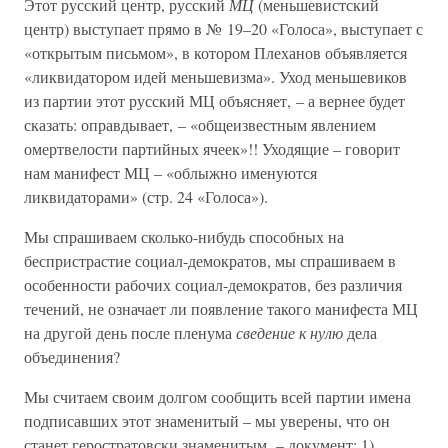
Этот русский центр, русский
МЦ
(меньшевистский
центр) выступает прямо в № 19–20 «Голоса», выступает с
«открытым письмом», в котором Плеханов объявляется
«ликвидатором идей меньшевизма». Уход меньшевиков
из партии этот русский МЦ объясняет, – а вернее будет
сказать: оправдывает, – «общеизвестным явлением
омертвелости партийных ячеек»!! Уходящие – говорит
нам манифест МЦ – «облыжно именуются
ликвидаторами» (стр. 24 «Голоса»).
Мы спрашиваем сколько-нибудь способных на
беспристрастие социал-демократов, мы спрашиваем в
особенности рабочих социал-демократов, без различия
течений, не означает ли появление такого манифеста МЦ
на другой день после пленума
сведение к нулю
дела
объединения?
Мы считаем своим долгом сообщить всей партии имена
подписавших этот знаменитый – мы уверены, что он
станет геростратовски знаменитым, – документ: 1)