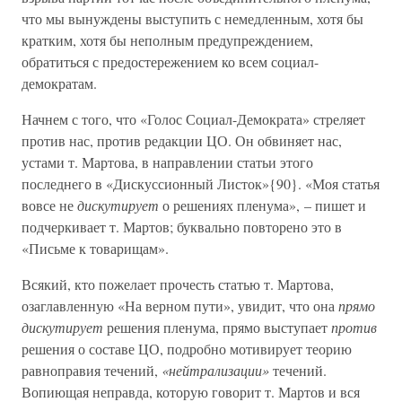
что мы вынуждены выступить с немедленным, хотя бы
кратким, хотя бы неполным предупреждением,
обратиться с предостережением ко всем социал-
демократам.
Начнем с того, что «Голос Социал-Демократа» стреляет
против нас, против редакции ЦО. Он обвиняет нас,
устами т. Мартова, в направлении статьи этого
последнего в «Дискуссионный Листок»{90}. «Моя статья
вовсе не
дискутирует
о решениях пленума», – пишет и
подчеркивает т. Мартов; буквально повторено это в
«Письме к товарищам».
Всякий, кто пожелает прочесть статью т. Мартова,
озаглавленную «На верном пути», увидит, что она
прямо
дискутирует
решения пленума, прямо выступает
против
решения о составе ЦО, подробно мотивирует теорию
равноправия течений,
«нейтрализации»
течений.
Вопиющая неправда, которую говорит т. Мартов и вся