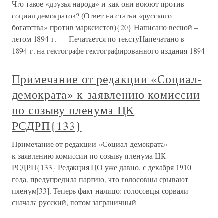
Что такое «друзья народа» и как они воюют против
социал-демократов? (Ответ на статьи «русского
богатства» против марксистов){20} Написано весной –
летом 1894 г. Печатается по текстуНапечатано в
1894 г. на гектографе гектографированного издания 1894
Примечание от редакции «Социал-
демократа» к заявлению комиссии
по созыву пленума ЦК
РСДРП{133}
Примечание от редакции «Социал-демократа»
к заявлению комиссии по созыву пленума ЦК
РСДРП{133} Редакция ЦО уже давно, с декабря 1910
года, предупредила партию, что голосовцы срывают
пленум[33]. Теперь факт налицо: голосовцы сорвали
сначала русский, потом заграничный