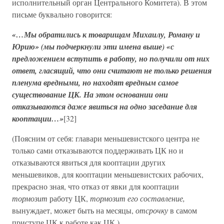
исполнительный орган Центрального Комитета). В этом
письме буквально говорится:
«…Мы обратились к товарищам Михаилу, Роману и
Юрию» (мы подчеркнули эти имена выше) «с
предложением вступить в работу, но получили от них
ответ, гласящий, что они считают не только решения
пленума вредными, но находят вредным самое
существование ЦК. На этом основании они
отказываются даже явиться на одно заседание для
кооптации…»
[32]
(Поясним от себя: главари меньшевистского центра не
только сами отказываются поддерживать ЦК но и
отказываются явиться для кооптации других
меньшевиков, для кооптации меньшевистских рабочих,
прекрасно зная, что отказ от явки для кооптации
тормозит
работу ЦК,
тормозит его составление,
вынуждает, может быть на месяцы,
отсрочку
в самом
приступе ЦК к работе как ЦК.)