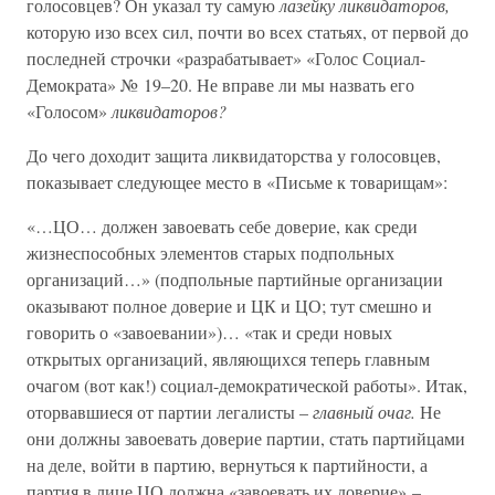
голосовцев? Он указал ту самую
лазейку ликвидаторов,
которую изо всех сил, почти во всех статьях, от первой до
последней строчки «разрабатывает» «Голос Социал-
Демократа» № 19–20. Не вправе ли мы назвать его
«Голосом»
ликвидаторов?
До чего доходит защита ликвидаторства у голосовцев,
показывает следующее место в «Письме к товарищам»:
«…ЦО… должен завоевать себе доверие, как среди
жизнеспособных элементов старых подпольных
организаций…» (подпольные партийные организации
оказывают полное доверие и ЦК и ЦО; тут смешно и
говорить о «завоевании»)… «так и среди новых
открытых организаций, являющихся теперь главным
очагом (вот как!) социал-демократической работы». Итак,
оторвавшиеся от партии легалисты –
главный очаг.
Не
они должны завоевать доверие партии, стать партийцами
на деле, войти в партию, вернуться к партийности, а
партия в лице ЦО должна «завоевать их доверие» –