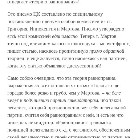
отвергает «теорию равноправия»!
Это письмо ЦК составлено по специальному
постановлению пленума особой комиссией из тт.
Григория, Иннокентия и Мартова. Письмо утверждено
всей
этой комиссией
единогласно.
Теперь т. Мартов –
точно под влиянием какого-то злого духа – меняет фронт,
пишет статью, насквозь пропитанную
прямо обратной
теорией, и еще жалуется, точно насмехаясь над партией,
когда эту статью объявляют дискуссионной!
Само собою очевидно, что эта теория равноправия,
выраженная
во
всех остальных статьях «Голоса» еще
гораздо более резко и грубо, чем у Мартова, –
на деле
ведет к
подчинению партии ликвидаторам,
ибо такой
легалист, который противопоставляет себя нелегальной
партии, считая себя равноправным с ней, и есть не что
иное, как ликвидатор. «Равноправие» травимого
полицией нелегального с.-д. с легалистом, обеспеченным
своей легальностью и своей оторванностью от партии, на