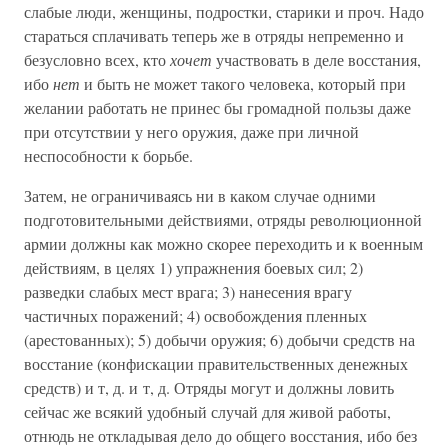
слабые люди, женщины, подростки, старики и проч. Надо
стараться сплачивать теперь же в отряды непременно и
безусловно всех, кто
хочет
участвовать в деле восстания,
ибо
нет
и быть не может такого человека, который при
желании работать не принес бы громадной пользы даже
при отсутствии у него оружия, даже при личной
неспособности к борьбе.
Затем, не ограничиваясь ни в каком случае одними
подготовительными действиями, отряды революционной
армии должны как можно скорее переходить и к военным
действиям, в целях 1) упражнения боевых сил; 2)
разведки слабых мест врага; 3) нанесения врагу
частичных поражений; 4) освобождения пленных
(арестованных); 5) добычи оружия; 6) добычи средств на
восстание (конфискации правительственных денежных
средств) и т, д. и т, д. Отряды могут и должны ловить
сейчас же всякий удобный случай для живой работы,
отнюдь не откладывая дело до общего восстания, ибо без