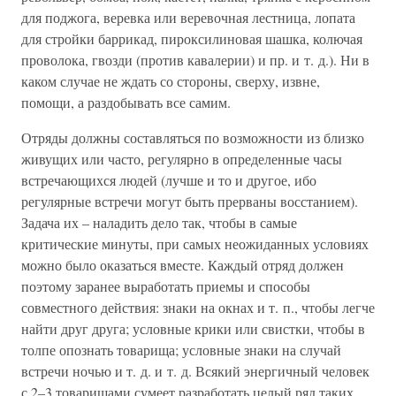
для поджога, веревка или веревочная лестница, лопата
для стройки баррикад, пироксилиновая шашка, колючая
проволока, гвозди (против кавалерии) и пр. и т. д.). Ни в
каком случае не ждать со стороны, сверху, извне,
помощи, а раздобывать все самим.
Отряды должны составляться по возможности из близко
живущих или часто, регулярно в определенные часы
встречающихся людей (лучше и то и другое, ибо
регулярные встречи могут быть прерваны восстанием).
Задача их – наладить дело так, чтобы в самые
критические минуты, при самых неожиданных условиях
можно было оказаться вместе. Каждый отряд должен
поэтому заранее выработать приемы и способы
совместного действия: знаки на окнах и т. п., чтобы легче
найти друг друга; условные крики или свистки, чтобы в
толпе опознать товарища; условные знаки на случай
встречи ночью и т. д. и т. д. Всякий энергичный человек
с 2–3 товарищами сумеет разработать целый ряд таких