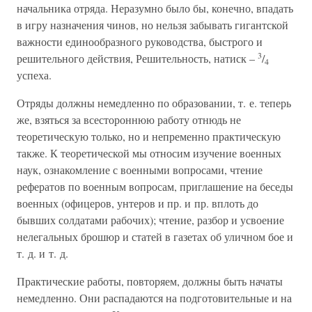
начальника отряда. Неразумно было бы, конечно, впадать
в игру назначения чинов, но нельзя забывать гигантской
важности единообразного руководства, быстрого и
3
решительного действия, Решительность, натиск –
/
4
успеха.
Отряды должны немедленно по образовании, т. е. теперь
же, взяться за всестороннюю работу отнюдь не
теоретическую только, но и непременно практическую
также. К теоретической мы относим изучение военных
наук, ознакомление с военными вопросами, чтение
рефератов по военным вопросам, приглашение на беседы
военных (офицеров, унтеров и пр. и пр. вплоть до
бывших солдатами рабочих); чтение, разбор и усвоение
нелегальных брошюр и статей в газетах об уличном бое и
т. д. и т. д.
Практические работы, повторяем, должны быть начаты
немедленно. Они распадаются на подготовительные и на