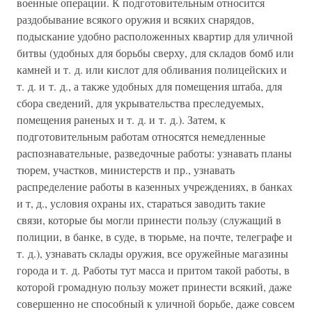
военные операции. К подготовительным относится
раздобывание всякого оружия и всяких снарядов,
подыскание удобно расположенных квартир для уличной
битвы (удобных для борьбы сверху, для складов бомб или
камней и т. д. или кислот для обливания полицейских и
т. д. и т. д., а также удобных для помещения штаба, для
сбора сведений, для укрывательства преследуемых,
помещения раненых и т. д. и т. д.). Затем, к
подготовительным работам относятся немедленные
распознавательные, разведочные работы: узнавать планы
тюрем, участков, министерств и пр., узнавать
распределение работы в казенных учреждениях, в банках
и т, д., условия охраны их, стараться заводить такие
связи, которые бы могли принести пользу (служащий в
полиции, в банке, в суде, в тюрьме, на почте, телеграфе и
т. д.), узнавать склады оружия, все оружейные магазины
города и т. д. Работы тут масса и притом такой работы, в
которой громадную пользу может принести всякий, даже
совершенно не способный к уличной борьбе, даже совсем