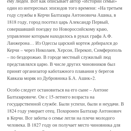
ему людей. Вот как описывает автор «Истории семьи»
один из интересных эпизодов того времени: «На третьем
году службы в Керчи Балтазара Антоновича Ашика, в
1818 году, город посетил царь Александр Первый,
совершавший поездку по Новороссийскому краю,
управление которым находилось в руках графа А.Ф.
Ланжерона… Из Одессы царский кортеж добирался до
Керчи – через Николаев, Херсон, Перекоп, Симферополь
– по бездорожью. В городе местный служилый люд
представлялся царю. В числе других чиновников был
принят организатор каботажного плавания у берегов
Кавказа моряк из Дубровника Б.А. Ашик»2.
Особо следует остановиться на его сыне – Антоне
Балтазаровиче. Он с 15-летнего возраста на
государственной службе. Были успехи, были и неудачи. В
1824 году умирает отец. Похоронен Балтазар Антонович
в Керчи. Все заботы о семье легли на плечи молодого
человека. В 1827 году он получает место чиновника для