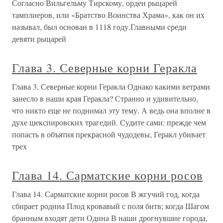
Согласно Вильгельму Тирскому, орден рыцарей
тамплиеров, или «Братство Воинства Храма», как он их
называл, был основан в 1118 году.Главными среди
девяти рыцарей
Глава 3. Северные корни Геракла
Глава 3. Северные корни Геракла Однако какими ветрами
занесло в наши края Геракла? Странно и удивительно,
что никто еще не поднимал эту тему. А ведь она вполне в
духе шекспировских трагедий. Судите сами: прежде чем
попасть в объятия прекрасной чудодевы, Геракл убивает
трех
Глава 14. Сарматские корни росов
Глава 14. Сарматские корни росов В жгучий год, когда
сбирает родина Плод кровавый с поля битв; когда Шагом
бранным входят дети Одина В наши дрогнувшие города,