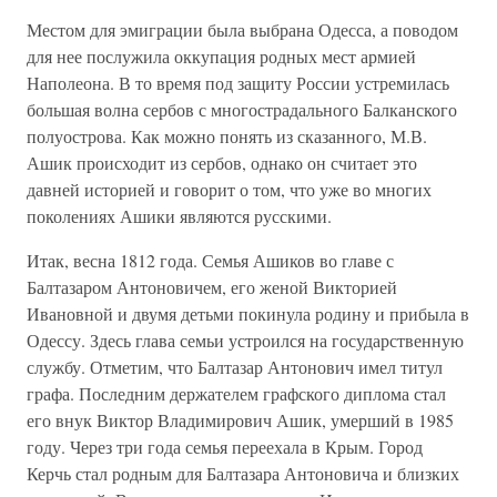
Местом для эмиграции была выбрана Одесса, а поводом
для нее послужила оккупация родных мест армией
Наполеона. В то время под защиту России устремилась
большая волна сербов с многострадального Балканского
полуострова. Как можно понять из сказанного, М.В.
Ашик происходит из сербов, однако он считает это
давней историей и говорит о том, что уже во многих
поколениях Ашики являются русскими.
Итак, весна 1812 года. Семья Ашиков во главе с
Балтазаром Антоновичем, его женой Викторией
Ивановной и двумя детьми покинула родину и прибыла в
Одессу. Здесь глава семьи устроился на государственную
службу. Отметим, что Балтазар Антонович имел титул
графа. Последним держателем графского диплома стал
его внук Виктор Владимирович Ашик, умерший в 1985
году. Через три года семья переехала в Крым. Город
Керчь стал родным для Балтазара Антоновича и близких