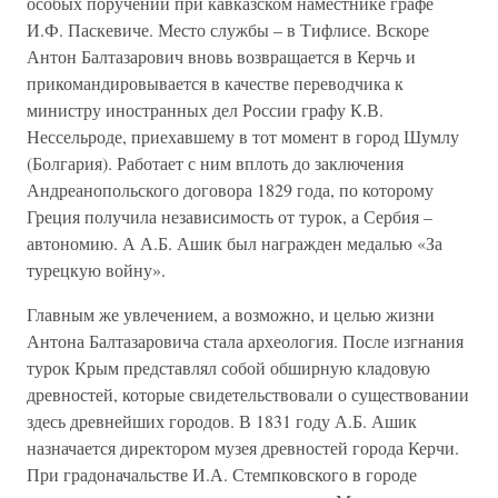
особых поручений при кавказском наместнике графе
И.Ф. Паскевиче. Место службы – в Тифлисе. Вскоре
Антон Балтазарович вновь возвращается в Керчь и
прикомандировывается в качестве переводчика к
министру иностранных дел России графу К.В.
Нессельроде, приехавшему в тот момент в город Шумлу
(Болгария). Работает с ним вплоть до заключения
Андреанопольского договора 1829 года, по которому
Греция получила независимость от турок, а Сербия –
автономию. А А.Б. Ашик был награжден медалью «За
турецкую войну».
Главным же увлечением, а возможно, и целью жизни
Антона Балтазаровича стала археология. После изгнания
турок Крым представлял собой обширную кладовую
древностей, которые свидетельствовали о существовании
здесь древнейших городов. В 1831 году А.Б. Ашик
назначается директором музея древностей города Керчи.
При градоначальстве И.А. Стемпковского в городе