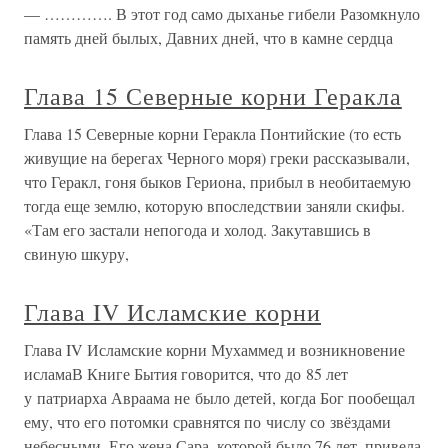
— …………. В этот год само дыханье гибели Разомкнуло
память дней былых, Давних дней, что в камне сердца
Глава 15 Северные корни Геракла
Глава 15 Северные корни Геракла Понтийские (то есть
живущие на берегах Черного моря) греки рассказывали,
что Геракл, гоня быков Гериона, прибыл в необитаемую
тогда еще землю, которую впоследствии заняли скифы.
«Там его застали непогода и холод. Закутавшись в
свиную шкуру,
Глава IV Исламские корни
Глава IV Исламские корни Мухаммед и возникновение
исламаВ Книге Бытия говорится, что до 85 лет
у патриарха Авраама не было детей, когда Бог пообещал
ему, что его потомки сравнятся по числу со звёздами
небесными. Его жена Сара, которой было 76 лет, привела