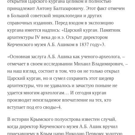
открытия Царского кургана целиком и полностью
принадлежит Антону Балтазаровичу. Этот факт отмечен
в Большой советской энциклопедии и других
справочных изданиях. Перед входом в экспозицию
кургана имеется надпись: «Царский курган. Памятник
архитектуры IV века до н.э. Открыт директором
Керченского музея А.Б. Ашиком в 1837 году»3.
«Основная заслуга А.Б. Ашика как ученого-археолога, –
отмечает в своем исследовании Михаил Владимирович, –
на наш взгляд, состоит в том, что он не только открыл
Царский курган, но и сумел сохранить этот шедевр
архитектуры, что не удавалось и зачастую поныне не
удается многим археологам… И сегодня курган
производит неизгладимое впечатление на тех, кто
вступает под его своды»4.
В истории Крымского полуострова известен случай,
когда директор Керченского музея А.Б. Ашик вручил
приехавшему в Крым царю Николаю Первому золотую