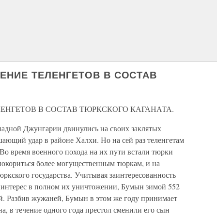
НИЕ ТЕЛЕНГЕТОВ В СОСТАВ
ЕНГЕТОВ В СОСТАВ ТЮРКСКОГО КАГАНАТА.
ападной Джунгарии двинулись на своих заклятых
ающий удар в районе Халхи. Но на сей раз теленгетам
Во время военного похода на их пути встали тюрки
окориться более могущественным тюркам, и на
юркского государства. Учитывая заинтересованность
й интерес в полном их уничтожении, Бумын зимой 552
й. Разбив жужаней, Бумын в этом же году принимает
а, в течение одного года престол сменили его сын