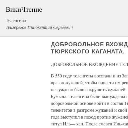
ВикиЧтение
Теленгеты
Тенгереков Иннокентий Сергеевич
ДОБРОВОЛЬНОЕ ВХОЖДЕ
ТЮРКСКОГО КАГАНАТА.
ДОБРОВОЛЬНОЕ ВХОЖДЕНИЕ ТЕЛ
В 550 году теленгеты восстали и из З
врагов жужаней, чтобы нанести им реш
не суждено было сокрушить жужаней. 
Бумына. Теленгеты были вынуждены п
добровольной основе войти в состав Т
теленгетов в разгроме жужаней и сво
года выступил в поход против жужане
титул Иль— хан. После смерти Иль-хан