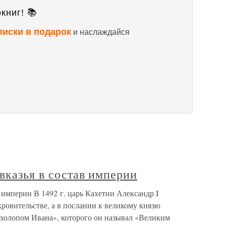
книг! 📚
писки в подарок
и наслаждайся
вказья в состав империи
в империи В 1492 г. царь Кахетии Александр I
кровительстве, а в послании к великому князю
«холопом Ивана», которого он называл «Великим