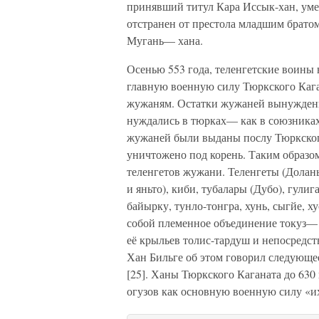
принявший титул Кара Иссык-хан, ум
отстранен от престола младшим брат
Мугань— хана.
Осенью 553 года, теленгетские воины
главную военную силу Тюркского Кага
жужаням. Остатки жужаней вынуждены
нуждались в тюрках— как в союзниках
жужаней были выданы послу Тюркског
уничтожено под корень. Таким образо
теленгетов жужани. Теленгеты (Долань
и яньто), киби, тубалары (Дубо), гули
байырку, тунло-тонгра, хунь, сыгйе, х
собой племенное объединение токуз— о
её крыльев толис-тардуш и непосредс
Хан Бильге об этом говорил следующе
[25]. Ханы Тюркского Каганата до 630
огузов как основную военную силу «их