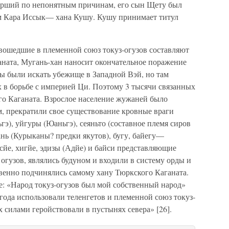
ерший по непонятным причинам, его сын Щету был
ом Кара Иссык— хана Кушу. Кушу принимает титул
 вошедшие в племенной союз токуз-огузов составляют
ната, Мугань-хан наносит окончательное поражение
 были искать убежище в Западной Вэй, но там
 в борьбе с империей Ци. Поэтому 3 тысячи связанных
о Каганата. Взрослое население жужаней было
м, прекратили свое существование кровные враги
гэ), уйгуры (Юаньгэ), сеяньто (составное племя сиров
гань (Курыканы? предки якутов), бугу, байегу—
усйе, хигйе, эдизы (Адйе) и байси представляющие
гузов, являлись будуном и входили в систему орды и
твенно подчинялись самому хану Тюркского Каганата.
е: «Народ токуз-огузов был мой собственный народ»
 года использовали теленгетов и племенной союз токуз-
 силами геройствовали в пустынях севера» [26].