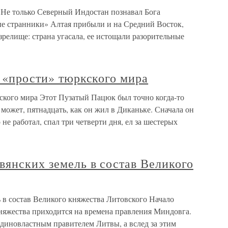
Не только Северный Индостан познавал Бога
ые странники» Алтая прибыли и на Средний Восток,
зрелище: страна угасала, ее истощали разорительные
е «прости» тюркского мира
кского мира Этот Пузатый Пацюк был точно когда-то
 может, пятнадцать, как он жил в Диканьке. Сначала он
не работал, спал три четверти дня, ел за шестерых
янских земель в состав Великого
 в состав Великого княжества Литовского Начало
няжества приходится на времена правления Миндовга.
единовластным правителем Литвы, а вслед за этим