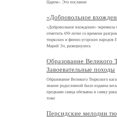
Царем». Это послание
«Добровольное вхожден
«Добровольное вхождение» черемисы в
отметить 450-летие со времени разгро
тюркских и финно-угорских народов П
Марий Эл, развернулись
Образование Великого Т
Завоевательные походы
Образование Великого Тюркского кага
знание родословной было издавна вес
предками самца обезьяны и самку ракша
тоже
Персидские мелодии тю