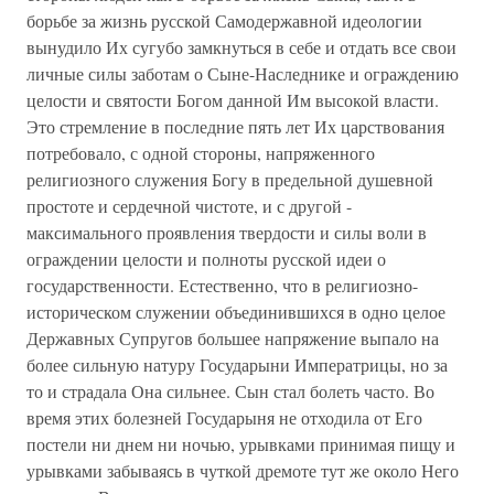
борьбе за жизнь русской Самодержавной идеологии
вынудило Их сугубо замкнуться в себе и отдать все свои
личные силы заботам о Сыне-Наследнике и ограждению
целости и святости Богом данной Им высокой власти.
Это стремление в последние пять лет Их царствования
потребовало, с одной стороны, напряженного
религиозного служения Богу в предельной душевной
простоте и сердечной чистоте, и с другой -
максимального проявления твердости и силы воли в
ограждении целости и полноты русской идеи о
государственности. Естественно, что в религиозно-
историческом служении объединившихся в одно целое
Державных Супругов большее напряжение выпало на
более сильную натуру Государыни Императрицы, но за
то и страдала Она сильнее. Сын стал болеть часто. Во
время этих болезней Государыня не отходила от Его
постели ни днем ни ночью, урывками принимая пищу и
урывками забываясь в чуткой дремоте тут же около Него