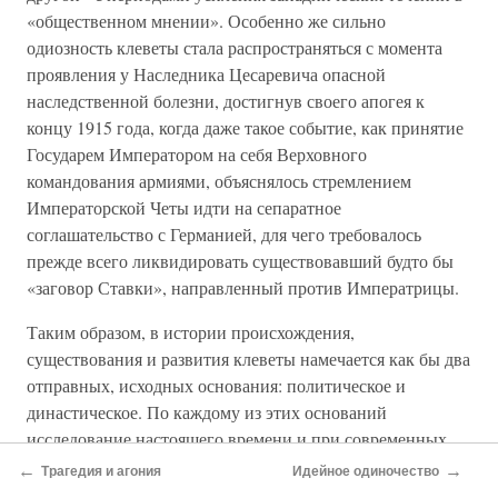
«общественном мнении». Особенно же сильно
одиозность клеветы стала распространяться с момента
проявления у Наследника Цесаревича опасной
наследственной болезни, достигнув своего апогея к
концу 1915 года, когда даже такое событие, как принятие
Государем Императором на себя Верховного
командования армиями, объяснялось стремлением
Императорской Четы идти на сепаратное
соглашательство с Германией, для чего требовалось
прежде всего ликвидировать существовавший будто бы
«заговор Ставки», направленный против Императрицы.
Таким образом, в истории происхождения,
существования и развития клеветы намечается как бы два
отправных, исходных основания: политическое и
династическое. По каждому из этих оснований
исследование настоящего времени и при современных
условиях может высказать лишь некоторые соображения
←
→
Трагедия и агония
Идейное одиночество
предположительного характера, в связи с тем крайне