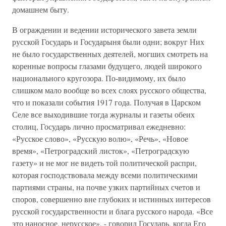
домашнем быту.
В ограждении и ведении исторического завета земли
русской Государь и Государыня были одни; вокруг Них
не было государственных деятелей, могших смотреть на
коренные вопросы глазами будущего, людей широкого
национального кругозора. По-видимому, их было
слишком мало вообще во всех слоях русского общества,
что и показали события 1917 года. Получая в Царском
Селе все выходившие тогда журналы и газеты обеих
столиц, Государь лично просматривал ежедневно:
«Русское слово», «Русскую волю», «Речь», «Новое
время», «Петроградский листок», «Петроградскую
газету» и не мог не видеть той политической распри,
которая господствовала между всеми политическими
партиями страны, на почве узких партийных счетов и
споров, совершенно вне глубоких и истинных интересов
русской государственности и блага русского народа. «Все
это наносное, нерусское», - говорил Государь, когда Его