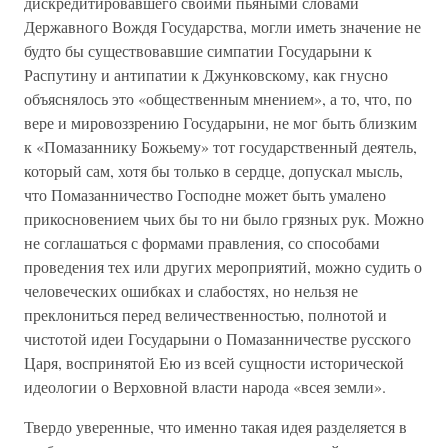
дискредитировавшего своими пьяными словами
Державного Вождя Государства, могли иметь значение не
будто бы существовавшие симпатии Государыни к
Распутину и антипатии к Джунковскому, как гнусно
объяснялось это «общественным мнением», а то, что, по
вере и мировоззрению Государыни, не мог быть близким
к «Помазаннику Божьему» тот государственный деятель,
который сам, хотя бы только в сердце, допускал мысль,
что Помазанничество Господне может быть умалено
прикосновением чьих бы то ни было грязных рук. Можно
не соглашаться с формами правления, со способами
проведения тех или других мероприятий, можно судить о
человеческих ошибках и слабостях, но нельзя не
преклониться перед величественностью, полнотой и
чистотой идеи Государыни о Помазанничестве русского
Царя, воспринятой Ею из всей сущности исторической
идеологии о Верховной власти народа «всея земли».
Твердо уверенные, что именно такая идея разделяется в