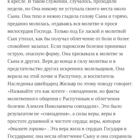
в кресле. В таком служении, случалось, проходили
недели, но Она никому не уступала своего места около
Сына. Она тихо и нежно гладила голову Сына и горячо,
преданно молилась, отдаваясь вся молитве и прося
милосердия Господа. Только под Ее лаской и молитвой
Сын утихал, как бы получал облегчение от боли и более
спокойнее засыпал. Если пароксизм болезни принимал
острую, опасную форму, Она призывала к молитве за
Сына и других. Веря до конца в силу молитвы и в
предстательство других искренних молельщиков, Она
верила на этой почве и Распутину, и воспитатель
Наследника швейцарец Жильяр по этому поводу говорит:
«Называйте это как хотите - совпадением, но факты
молитвенного общения с Распутиным и облегчения
болезни Алексея Николаевича совпадали». Это было
результатом не «совпадения», а силы веры, веры в
простоте душевной и чистоте сердца; веры,
которая
«двигает горами»
. Эта вера жила в сердцах Государя и
Государыни; она несла облегчение Сыну и она сохранила