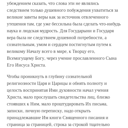
убеждением сказать, что слова эти не являлись
следствием только душевного побуждения ухватиться за
великие заветы веры как за источник отвлеченного
утешения там, где уже бессильна была сделать что-нибудь
наука и людская мудрость. Для Государыни и Государя
вера была не следствием душевной потребности, а
сознательным, умом и сердцем постигнутым путем к
великому Началу всего в мире, к Творцу его,
Всемогущему Богу, через учение прославленного Сына
Его Иисуса Христа.
Чтобы проникнуть в глубину сознательной
религиозности Царя и Царицы и обнять полноту и
целость воспринятая Ими духовности начал учения
Христа, мало прослушать свидетельства лиц, близко
стоявших к Ним, мало проштудировать Их письма,
записки, личную переписку, надо открыть
принадлежавшие Им книги Священного писания и
страница за страницей, строка за строкой тщательно