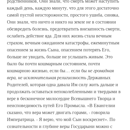
родственников, Они знали, что смерть может наступить
каждый день, каждую минуту, что для этого достаточно
самой пустой неосторожности, простого ушиба, синяка,
Они знали, что ничто и никто на земле не в состоянии
обезвредить болезнь, предотвратить внезапность смерти,
ослабить действие яда. Для них жизнь стала вечным
страхом, вечным ожиданием катастрофы, ежеминутным
опасением за жизнь Сына, опасением потерять Его,
больше не увидать, больше не услышать живым. Это
было бы почти кошмарным состоянием, почти
кошмарною жизнью, если бы… если бы
не громадная
вера, не исключительная религиозность
Державных
Родителей, которая одна давала Им силу жить дальше и
продолжать оставаться непоколебленными и твердыми в
вере в бесконечное милосердие Всевышнего Творца и
неисповедимость путей Его Промысла. «В Евангелии
сказано, что вера может двигать горами, - говорила
Императрица. - Я верю, что мой Сын воскреснет». По
сознательности и глубине веры Государыни можно с