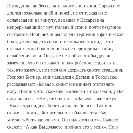
Наследника до бессознательного состояния. Пароксизм
длился несколько дней и ночей, не отпуская и не
ослабевая ни на минуту, вызывая у Цесаревича
непрерывавшийся мучительный стон и почти безумное
состояние. Вообще Он был очень терпелив к физической
боли, умел владеть собой и не показывать вида, что
страдает, если болезненность не переходила границ
ослабления воли. Он даже не любил, чтобы другие
замечали, что он страдает, и, как ребенок, сердился на
тех, кто замечал, не имея сил сдержать своего страдания.
Госпожа Битнер, занимавшаяся с Детьми в Тобольске,
рассказывает: «Бывало, сидит и начинает отставлять
ногу. Видишь это, скажешь: «Алексей Николаевич, у Вас
нога болит». - «Нет, не болит». - «Да ведь я же вижу». -
«Вы всегда видите, болит, а она не болит». Так и не
скажет, а нога действительно разбаливается. Ему
хотелось быть здоровым и Он надеялся на это. Бывало
скажет: «А как Вы думаете, пройдет это у меня». Но в