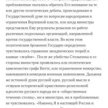
приближенные пытались обратить Его внимание на те
или другие политические дебаты, происходившие в
Государственной думе по вопросам народоправия и
ограничения Верховной власти, или когда министры
представляли Ему результаты розысков по работе
различных подпольных организаций, направленной
против государственной власти. Во всем этом
политическом брожении Государю определенно
чувствовалось отражение западнических теорий и
влияние «жидов»
. После же убийства Столыпина и со
стороны министров проявлялось или политическое
хамелеонство графа Витте, или ограниченное юнкерство,
навевавшееся немецким военным шовинизмом. Дыхания
же истинной души русской идеи, русской мысли и
отзвуков исторической нравственно-религиозной
идеологии русского народа ни в «общественных
течениях столиц», ни в министрах, ни в приближенных
не чувствовалось. «Наконец Я в настоящей России и