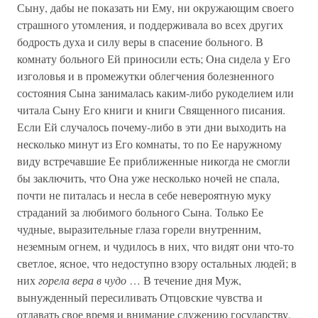
Сыну, дабы не показать ни Ему, ни окружающим своего
страшного утомления, и поддерживала во всех других
бодрость духа и силу веры в спасение больного. В
комнату больного Ей приносили есть; Она сидела у Его
изголовья и в промежутки облегчения болезненного
состояния Сына занималась каким-либо рукоделием или
читала Сыну Его книги и книги Священного писания.
Если Ей случалось почему-либо в эти дни выходить на
несколько минут из Его комнаты, то по Ее наружному
виду встречавшие Ее приближенные никогда не смогли
бы заключить, что Она уже несколько ночей не спала,
почти не питалась и несла в себе невероятную муку
страданий за любимого больного Сына. Только Ее
чудные, выразительные глаза горели внутренним,
неземным огнем, и чудилось в них, что видят они что-то
светлое, ясное, что недоступно взору остальных людей; в
них
горела вера в чудо
… В течение дня Муж,
вынужденный пересиливать Отцовские чувства и
отдавать свое время и внимание служению государству,