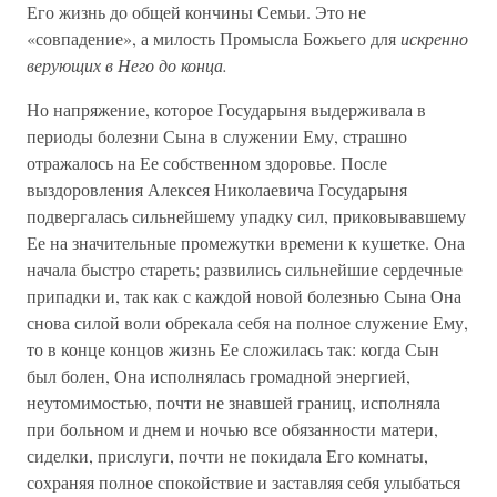
Его жизнь до общей кончины Семьи. Это не
«совпадение», а милость Промысла Божьего для
искренно
верующих в Него до конца.
Но напряжение, которое Государыня выдерживала в
периоды болезни Сына в служении Ему, страшно
отражалось на Ее собственном здоровье. После
выздоровления Алексея Николаевича Государыня
подвергалась сильнейшему упадку сил, приковывавшему
Ее на значительные промежутки времени к кушетке. Она
начала быстро стареть; развились сильнейшие сердечные
припадки и, так как с каждой новой болезнью Сына Она
снова силой воли обрекала себя на полное служение Ему,
то в конце концов жизнь Ее сложилась так: когда Сын
был болен, Она исполнялась громадной энергией,
неутомимостью, почти не знавшей границ, исполняла
при больном и днем и ночью все обязанности матери,
сиделки, прислуги, почти не покидала Его комнаты,
сохраняя полное спокойствие и заставляя себя улыбаться