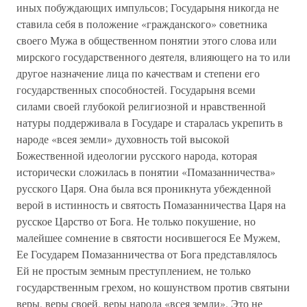
иных побуждающих импульсов; Государыня никогда не
ставила себя в положение «гражданского» советника
своего Мужа в общественном понятии этого слова или
мирского государственного деятеля, влияющего на то или
другое назначение лица по качествам и степени его
государственных способностей. Государыня всеми
силами своей глубокой религиозной и нравственной
натуры поддерживала в Государе и старалась укрепить в
народе «всея земли» духовность той высокой
Божественной идеологии русского народа, которая
исторически сложилась в понятии «Помазанничества»
русского Царя. Она была вся проникнута убежденной
верой в истинность и святость Помазанничества Царя на
русское Царство от Бога. Не только покушение, но
малейшее сомнение в святости носившегося Ее Мужем,
Ее Государем Помазанничества от Бога представлялось
Ей не простым земным преступлением, не только
государственным грехом, но кошунством против святыни
веры, веры своей, веры народа «всея земли». Это не