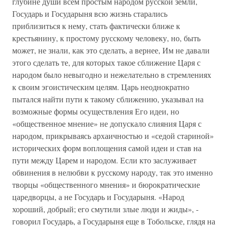
глубине души всем простым народом русской земли,
Государь и Государыня всю жизнь старались
приблизиться к нему, стать фактически ближе к
крестьянину, к простому русскому человеку, но, быть
может, не знали, как это сделать, а вернее, Им не давали
этого сделать те, для которых такое сближение Царя с
народом было невыгодно и нежелательно в стремлениях
к своим эгоистическим целям. Царь неоднократно
пытался найти пути к такому сближению, указывал на
возможные формы осуществления Его идеи, но
«общественное мнение» не допускало слияния Царя с
народом, прикрываясь архаичностью и «седой стариной»
исторических форм воплощения самой идеи и став на
пути между Царем и народом. Если кто заслуживает
обвинения в нелюбви к русскому народу, так это именно
творцы «общественного мнения» и бюрократические
царедворцы, а не Государь и Государыня. «Народ
хороший, добрый; его смутили злые люди и жиды», -
говорил Государь, а Государыня еще в Тобольске, глядя на