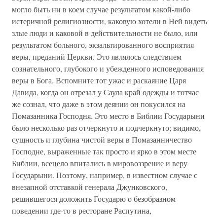
могло быть ни в коем случае результатом какой-либо
истеричной религиозности, каковую хотели в Ней видеть
злые люди и каковой в действительности не было, или
результатом больного, экзальтированного восприятия
веры, преданий Церкви. Это являлось следствием
сознательного, глубокого и убежденного исповедования
веры в Бога. Вспомните тот ужас и раскаяние Царя
Давида, когда он отрезал у Саула край одежды и тотчас
же сознал, что даже в этом деянии он покусился на
Помазанника Господня. Это место в Библии Государыни
было несколько раз отчеркнуто и подчеркнуто; видимо,
сущность и глубина чистой веры в Помазанничество
Господне, выраженные так просто и ярко в этом месте
Библии, всецело впитались в мировоззрение и веру
Государыни. Поэтому, например, в известном случае с
внезапной отставкой генерала Джунковского,
решившегося доложить Государю о безобразном
поведении где-то в ресторане Распутина,