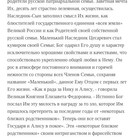
родители русской патриархальной семьи. Заветная мечта
Их, десять лет страстно лелеянная, осуществилась.
Наследник-Сын заполнил смысл Их жизни, как
блюстителей государственного единения «всея земли»
Великой России и как Родителей своей собственной
русской семьи. Маленький Наследник Цесаревич стал
кумиром своей Семьи; Бог одарил Его душу и характер
исключительно хорошими свойствами и качествами, что
способствовало укреплению общей любви к Нему. Он
рос в атмосфере постоянного внимания и горячей
нежности со стороны всех Членов Семьи, сохраняя
название «Маленький», данное Ему Отцом с первых лет
Его жизни. «Как я рада за Нику и Алису, - говорила
Великая Княгиня Елизавета Федоровна. - Истинно Бог
послал Им эту милость в награду за то зло, которое Им
пришлось претерпеть за последние годы от «некоторых
близких родственников». Теперь они все оставят
Государя и Алису в покое». Эти «некоторые близкие
родственники» своим интриганством и фарисейством