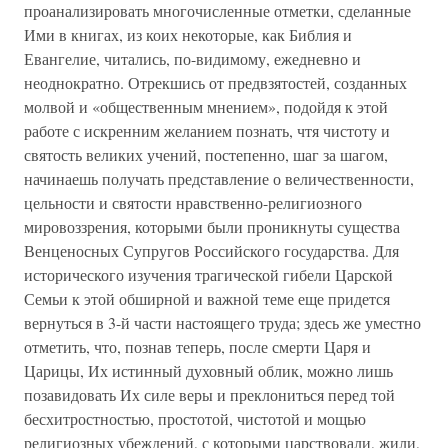
проанализировать многочисленные отметки, сделанные
Ими в книгах, из коих некоторые, как Библия и
Евангелие, читались, по-видимому, ежедневно и
неоднократно. Отрекшись от предвзятостей, созданных
молвой и «общественным мнением», подойдя к этой
работе с искренним желанием познать, чтя чистоту и
святость великих учений, постепенно, шаг за шагом,
начинаешь получать представление о величественности,
цельности и святости нравственно-религиозного
мировоззрения, которыми были проникнуты существа
Венценосных Супругов Российского государства. Для
исторического изучения трагической гибели Царской
Семьи к этой обширной и важной теме еще придется
вернуться в 3-й части настоящего труда; здесь же уместно
отметить, что, познав теперь, после смерти Царя и
Царицы, Их истинный духовный облик, можно лишь
позавидовать Их силе веры и преклониться перед той
бесхитростностью, простотой, чистотой и мощью
религиозных убеждений, с которыми царствовали, жили,