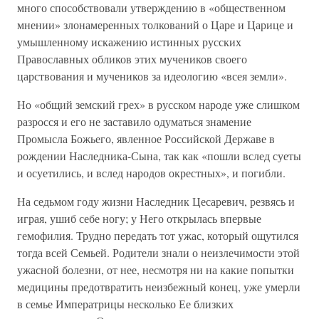
много способствовали утверждению в «общественном
мнении» злонамеренных толкований о Царе и Царице и
умышленному искажению истинных русских
Православных обликов этих мучеников своего
царствования и мучеников за идеологию «всея земли».
Но «общий земский грех» в русском народе уже слишком
разросся и его не заставило одуматься знамение
Промысла Божьего, явленное Российской Державе в
рождении Наследника-Сына, так как «пошли вслед суеты
и осуетились, и вслед народов окрестных», и погибли.
На седьмом году жизни Наследник Цесаревич, резвясь и
играя, ушиб себе ногу; у Него открылась впервые
гемофилия. Трудно передать тот ужас, который ощутился
тогда всей Семьей. Родители знали о неизлечимости этой
ужасной болезни, от нее, несмотря ни на какие попытки
медицины предотвратить неизбежный конец, уже умерли
в семье Императрицы несколько Ее близких