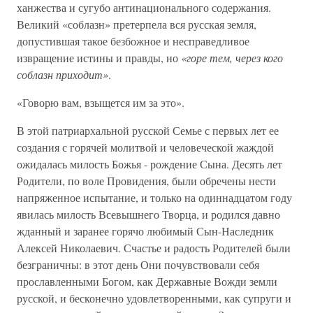
ханжества и сугубо антинационального содержания.
Великий «соблазн» претерпела вся русская земля,
допустившая такое безбожное и несправедливое
извращение истины и правды, но
«горе тем, через кого
соблазн приходит»
.
«Говорю вам, взыщется им за это».
В этой патриархальной русской Семье с первых лет ее
создания с горячей молитвой и человеческой жаждой
ожидалась милость Божья - рождение Сына. Десять лет
Родители, по воле Провидения, были обречены нести
напряженное испытание, и только на одиннадцатом году
явилась милость Всевышнего Творца, и родился давно
жданный и заранее горячо любимый Сын-Наследник
Алексей Николаевич. Счастье и радость Родителей были
безграничны: в этот день Они почувствовали себя
прославленными Богом, как Державные Вожди земли
русской, и бесконечно удовлетворенными, как супруги и