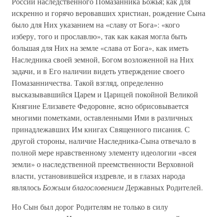
России наследственного Помазанника Божья; как для
искренно и горячо веровавших христиан, рождение Сына
было для Них указанием на «славу от Бога»: «кого
изберу, того и прославлю», так как какая могла быть
большая для Них на земле «слава от Бога», как иметь
Наследника своей земной, Богом возложенной на Них
задачи, и в Его наличии видеть утверждение своего
Помазанничества. Такой взгляд, определенно
высказывавшийся Царем и Царицей покойной Великой
Княгине Елизавете Федоровне, ясно обрисовывается
многими пометками, оставленными Ими в различных
принадлежавших Им книгах Священного писания. С
другой стороны, наличие Наследника-Сына отвечало в
полной мере нравственному элементу идеологии «всея
земли» о наследственной преемственности Верховной
власти, установившейся издревле, и в глазах народа
являлось
Божьим благословением
Державных Родителей.
Но Сын был дорог Родителям не только в силу