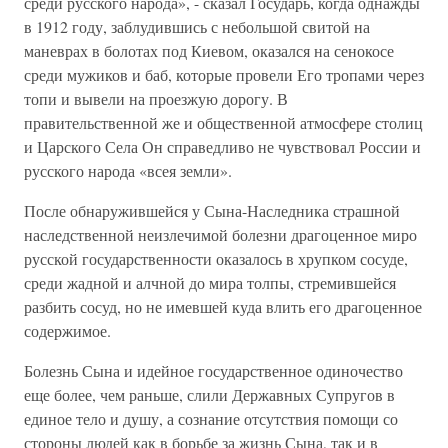
среди русского народа», - сказал Государь, когда однажды
в 1912 году, заблудившись с небольшой свитой на
маневрах в болотах под Киевом, оказался на сенокосе
среди мужиков и баб, которые провели Его тропами через
топи и вывели на проезжую дорогу. В
правительственной же и общественной атмосфере столиц
и Царского Села Он справедливо не чувствовал России и
русского народа «всея земли».
После обнаружившейся у Сына-Наследника страшной
наследственной неизлечимой болезни драгоценное миро
русской государственности оказалось в хрупком сосуде,
среди жадной и алчной до мира толпы, стремившейся
разбить сосуд, но не имевшей куда влить его драгоценное
содержимое.
Болезнь Сына и идейное государственное одиночество
еще более, чем раньше, слили Державных Супругов в
единое тело и душу, а сознание отсутствия помощи со
стороны людей как в борьбе за жизнь Сына, так и в