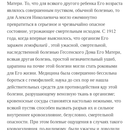
Матери. То, что для всякого другого ребенка Его возраста
являлось совершенным пустяком, обычной болезнью, то
для Алексея Николаевича могло ежеминутно
превратиться в серьезное и чрезвычайно опасное
состояние, угрожающее смертельным исходом. С 1912
года, когда впервые выяснилось, что организм Его
заражен
гемофилией
, этой ужасной, смертельной,
наследственной болезнью Гессенского Дома Его Матери,
всякая другая болезнь, простой незначительный ушиб,
царапина на почве этой болезни могли стать роковыми
для Его жизни. Медицина была совершенно бессильна
бороться с гемофилией; наука до сих пор не нашла
действительных средств для противодействия яду этой
болезни, разрушающему венозную ткань в организме;
кровеносные сосуды становятся настолько нежными, что
всякий пустяк способен вызвать разрыв их и сильное
внутреннее кровоизлияние, безусловно, смертельной
опасности. При этом болевые ощущения в случаях такого
кровоизлияния, по-видимому, были ужасны и доводили