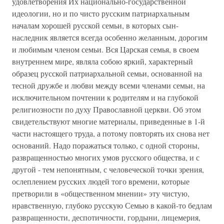
удовлетворения Их национально-государственной
идеологии, но и по чисто русским патриархальным
началам хорошей русской семьи, в которых сын-
наследник является всегда особенно желанным, дорогим
и любимым членом семьи. Вся Царская семья, в своем
внутреннем мире, являла собою яркий, характерный
образец русской патриархальной семьи, основанной на
тесной дружбе и любви между всеми членами семьи, на
исключительном почтении к родителям и на глубокой
религиозности по духу Православной церкви. Об этом
свидетельствуют многие материалы, приведенные в 1-й
части настоящего труда, а потому повторять их снова нет
оснований. Надо поражаться только, с одной стороны,
развращенностью многих умов русского общества, и с
другой - тем непонятным, с человеческой точки зрения,
ослеплением русских людей того времени, которые
претворили в «общественном мнении» эту чистую,
нравственную, глубоко русскую Семью в какой-то бедлам
развращенности, деспотичности, гордыни, лицемерия,