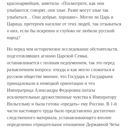
красноармейцев, заметила: «Посмотрите, как они
улыбаются; говорят, они злые. Разве могут злые так
улыбаться… Они добрые, хорошие». Могли ли Царь и
Царица, претерпев насилие от этих людей, так отзываться
о них, если бы искренно и глубоко не любили русский
народ?
Но перед чем историческое исследование обстоятельств,
подготовлявших агонию Царской Семьи,
останавливается с полным недоумением, так это перед
разъяснением вопроса: откуда и как могло сложиться в
русском обществе мнение, что Государь и Государыня
принадлежали к немецкой ориентации и что
Императрица Александра Федоровна питала
исключительные дружественные чувства к Императору
Вильгельму и была готова «предать» ему Россию. В 1-й
части настоящего труда было представлено достаточно
следственного материала, устанавливающего вполне
определенно отрицательное отношение Державной Четы