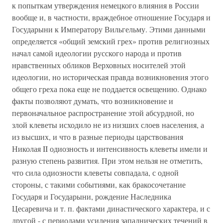
к попыткам утверждения немецкого влияния в России
вообще и, в частности, враждебное отношение Государя и
Государыни к Императору Вильгельму. Этими данными
определяется «общий земский грех» против религиозных
начал самой идеологии русского народа и против
нравственных обликов Верховных носителей этой
идеологии, но историческая правда возникновения этого
общего греха пока еще не поддается освещению. Однако
факты позволяют думать, что возникновение и
первоначальное распространение этой абсурдной, но
злой клеветы исходило не из низших слоев населения, а
из высших, и что в разные периоды царствования
Николая II одиозность и интенсивность клеветы имели и
разную степень развития. При этом нельзя не отметить,
что сила одиозности клеветы совпадала, с одной
стороны, с такими событиями, как бракосочетание
Государя и Государыни, рождение Наследника
Цесаревича и т. п. фактами династического характера, и с
другой - с периодами усиления западнических течений в